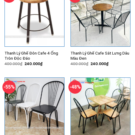
Thanh Lý Ghế Đôn Cafe 4 Ống
Thanh Lý Ghế Cafe Sắt Lưng Dâu
Tròn Độc Đáo
Màu Đen
Giá
Giá
Giá
Giá
400.000
₫
240.000
₫
400.000
₫
240.000
₫
gốc
hiện
gốc
hiện
là:
tại
là:
tại
400.000₫.
là:
400.000₫.
là:
240.000₫.
240.000₫.
-55%
-48%