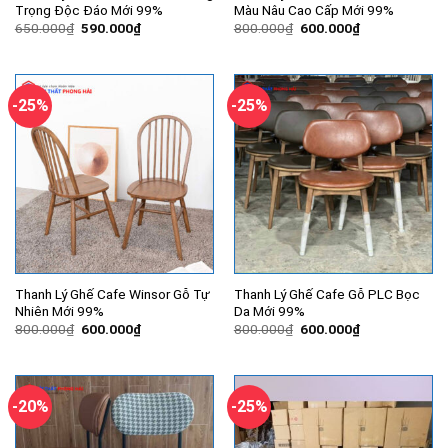
Trọng Độc Đáo Mới 99%
Màu Nâu Cao Cấp Mới 99%
Giá
Giá
Giá
Giá
650.000
₫
590.000
₫
800.000
₫
600.000
₫
gốc
hiện
gốc
hiện
là:
tại
là:
tại
650.000₫.
là:
800.000₫.
là:
590.000₫.
600.000₫.
-25%
-25%
Thanh Lý Ghế Cafe Winsor Gỗ Tự
Thanh Lý Ghế Cafe Gỗ PLC Bọc
Nhiên Mới 99%
Da Mới 99%
Giá
Giá
Giá
Giá
800.000
₫
600.000
₫
800.000
₫
600.000
₫
gốc
hiện
gốc
hiện
là:
tại
là:
tại
800.000₫.
là:
800.000₫.
là:
600.000₫.
600.000₫.
-20%
-25%