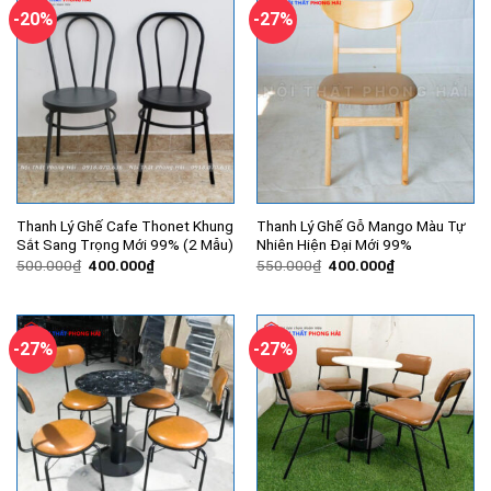
-20%
-27%
Thanh Lý Ghế Cafe Thonet Khung
Thanh Lý Ghế Gỗ Mango Màu Tự
Sắt Sang Trọng Mới 99% (2 Mẫu)
Nhiên Hiện Đại Mới 99%
Giá
Giá
Giá
Giá
500.000
₫
400.000
₫
550.000
₫
400.000
₫
gốc
hiện
gốc
hiện
là:
tại
là:
tại
500.000₫.
là:
550.000₫.
là:
400.000₫.
400.000₫.
-27%
-27%