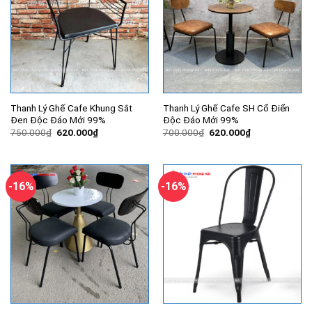
Thanh Lý Ghế Cafe Khung Sắt
Thanh Lý Ghế Cafe SH Cổ Điển
Đen Độc Đáo Mới 99%
Độc Đáo Mới 99%
Giá
Giá
Giá
Giá
750.000
₫
620.000
₫
700.000
₫
620.000
₫
gốc
hiện
gốc
hiện
là:
tại
là:
tại
750.000₫.
là:
700.000₫.
là:
620.000₫.
620.000₫.
-16%
-16%