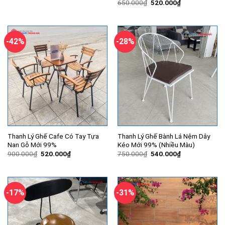
Giá
Giá
650.000
₫
520.000
₫
là:
tại
gốc
hiện
700.000₫.
là:
là:
tại
500.000₫.
650.000₫.
là:
520.000₫.
-42%
-28%
Thanh Lý Ghế Cafe Có Tay Tựa
Thanh Lý Ghế Bành Lá Nệm Dây
Nan Gỗ Mới 99%
Kéo Mới 99% (Nhiều Màu)
Giá
Giá
Giá
Giá
900.000
₫
520.000
₫
750.000
₫
540.000
₫
gốc
hiện
gốc
hiện
là:
tại
là:
tại
900.000₫.
là:
750.000₫.
là:
520.000₫.
540.000₫.
-17%
-31%