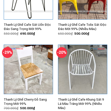
Thanh Lý Ghế Cafe Sắt Uốn Độc
Thanh Lý Ghế Cafe Tolix Sắt Độc
Đáo Sang Trọng Mới 99%
Đáo Mới 99% (Nhiều Màu)
Giá
Giá
Giá
Giá
550.000
₫
490.000
₫
650.000
₫
500.000
₫
gốc
hiện
gốc
hiện
là:
tại
là:
tại
550.000₫.
là:
650.000₫.
là:
490.000₫.
500.000₫.
-29%
-20%
Thanh Lý Ghế Cherry Gỗ Sang
Thanh Lý Ghế Cafe Khung Sắt 9
Trọng Mới 99%
Lá Màu Trắng Mới 99% (Nhiều
Màu)
Giá
Giá
700.000
₫
500.000
₫
gốc
hiện