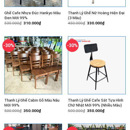
Ghế Cafe Nhựa Đúc Hankyo Màu
Thanh Lý Ghế Nữ Hoàng Hiện Đại
Đen Mới 99%
(3 Màu)
Giá
Giá
Giá
Giá
530.000
₫
310.000
₫
450.000
₫
330.000
₫
gốc
hiện
gốc
hiện
là:
tại
là:
tại
530.000₫.
là:
450.000₫.
là:
310.000₫.
330.000₫.
-30%
-30%
Thanh Lý Ghế Cabin Gỗ Màu Nâu
Thanh Lý Ghế Cafe Sắt Tựa Hình
Mới 99%
Chữ Nhật Mới 99% (Nhiều Màu)
Giá
Giá
Giá
Giá
500.000
₫
350.000
₫
500.000
₫
350.000
₫
gốc
hiện
gốc
hiện
là:
tại
là:
tại
500.000₫.
là:
500.000₫.
là:
350.000₫.
350.000₫.