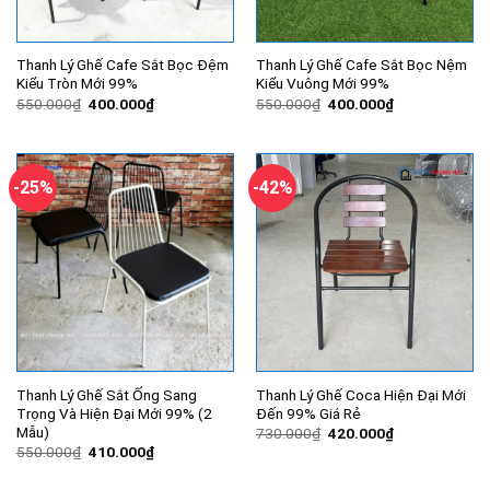
Thanh Lý Ghế Cafe Sắt Bọc Đệm
Thanh Lý Ghế Cafe Sắt Bọc Nệm
Kiểu Tròn Mới 99%
Kiểu Vuông Mới 99%
Giá
Giá
Giá
Giá
550.000
₫
400.000
₫
550.000
₫
400.000
₫
gốc
hiện
gốc
hiện
là:
tại
là:
tại
550.000₫.
là:
550.000₫.
là:
400.000₫.
400.000₫.
-25%
-42%
Thanh Lý Ghế Sắt Ống Sang
Thanh Lý Ghế Coca Hiện Đại Mới
Trọng Và Hiện Đại Mới 99% (2
Đến 99% Giá Rẻ
Mẫu)
Giá
Giá
730.000
₫
420.000
₫
gốc
hiện
Giá
Giá
550.000
₫
410.000
₫
là:
tại
gốc
hiện
730.000₫.
là:
là:
tại
420.000₫.