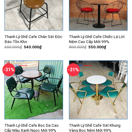
Thanh Lý Ghế Cafe Chân Sắt Độc
Thanh Lý Ghế Cafe Chiếc Lá Lót
Đáo Tồn Kho
Nệm Cao Cấp Mới 99%
Giá
Giá
Giá
Giá
650.000
₫
540.000
₫
800.000
₫
550.000
₫
gốc
hiện
gốc
hiện
là:
tại
là:
tại
650.000₫.
là:
800.000₫.
là:
540.000₫.
550.000₫.
-31%
-31%
Thanh Lý Ghế Cafe Bọc Da Cao
Thanh Lý Ghế Cafe Sắt Khung
Cấp Màu Xanh Ngọc Mới 99%
Vàng Bọc Nệm Mới 99%