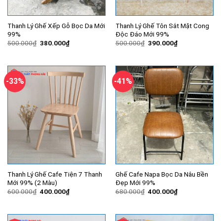
Thanh Lý Ghế Xếp Gỗ Bọc Da Mới
Thanh Lý Ghế Tôn Sắt Mặt Cong
99%
Độc Đáo Mới 99%
Giá
Giá
Giá
Giá
500.000
₫
380.000
₫
500.000
₫
390.000
₫
gốc
hiện
gốc
hiện
là:
tại
là:
tại
500.000₫.
là:
500.000₫.
là:
380.000₫.
390.000₫.
-33%
-41%
Thanh Lý Ghế Cafe Tiện 7 Thanh
Ghế Cafe Napa Bọc Da Nâu Bền
Mới 99% (2 Màu)
Đẹp Mới 99%
Giá
Giá
Giá
Giá
600.000
₫
400.000
₫
680.000
₫
400.000
₫
gốc
hiện
gốc
hiện
là:
tại
là:
tại
600.000₫.
là:
680.000₫.
là:
400.000₫.
400.000₫.