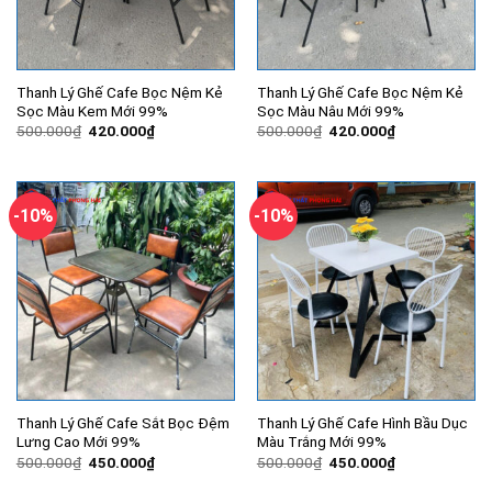
Thanh Lý Ghế Cafe Bọc Nệm Kẻ
Thanh Lý Ghế Cafe Bọc Nệm Kẻ
Sọc Màu Kem Mới 99%
Sọc Màu Nâu Mới 99%
Giá
Giá
Giá
Giá
500.000
₫
420.000
₫
500.000
₫
420.000
₫
gốc
hiện
gốc
hiện
là:
tại
là:
tại
500.000₫.
là:
500.000₫.
là:
420.000₫.
420.000₫.
-10%
-10%
Thanh Lý Ghế Cafe Sắt Bọc Đệm
Thanh Lý Ghế Cafe Hình Bầu Dục
Lưng Cao Mới 99%
Màu Trắng Mới 99%
Giá
Giá
Giá
Giá
500.000
₫
450.000
₫
500.000
₫
450.000
₫
gốc
hiện
gốc
hiện
là:
tại
là:
tại