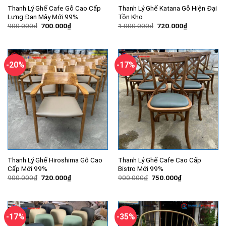
Thanh Lý Ghế Cafe Gỗ Cao Cấp
Thanh Lý Ghế Katana Gỗ Hiện Đại
Lưng Đan Mây Mới 99%
Tồn Kho
Giá
Giá
Giá
Giá
900.000
₫
700.000
₫
1.000.000
₫
720.000
₫
gốc
hiện
gốc
hiện
là:
tại
là:
tại
900.000₫.
là:
1.000.000₫.
là:
700.000₫.
720.000₫.
-20%
-17%
Thanh Lý Ghế Hiroshima Gỗ Cao
Thanh Lý Ghế Cafe Cao Cấp
Cấp Mới 99%
Bistro Mới 99%
Giá
Giá
Giá
Giá
900.000
₫
720.000
₫
900.000
₫
750.000
₫
gốc
hiện
gốc
hiện
là:
tại
là:
tại
900.000₫.
là:
900.000₫.
là:
720.000₫.
750.000₫.
-17%
-35%