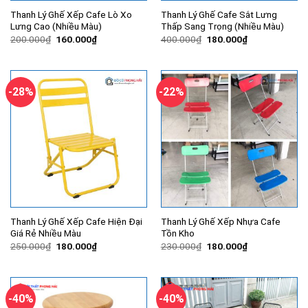
Thanh Lý Ghế Xếp Cafe Lò Xo
Thanh Lý Ghế Cafe Sắt Lưng
Lưng Cao (Nhiều Màu)
Thấp Sang Trọng (Nhiều Màu)
Giá
Giá
Giá
Giá
200.000
₫
160.000
₫
400.000
₫
180.000
₫
gốc
hiện
gốc
hiện
là:
tại
là:
tại
200.000₫.
là:
400.000₫.
là:
160.000₫.
180.000₫.
-28%
-22%
Thanh Lý Ghế Xếp Cafe Hiện Đại
Thanh Lý Ghế Xếp Nhựa Cafe
Giá Rẻ Nhiều Màu
Tồn Kho
Giá
Giá
Giá
Giá
250.000
₫
180.000
₫
230.000
₫
180.000
₫
gốc
hiện
gốc
hiện
là:
tại
là:
tại
250.000₫.
là:
230.000₫.
là:
180.000₫.
180.000₫.
-40%
-40%