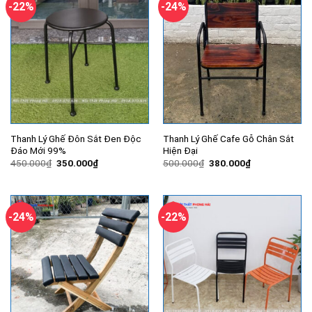
-22%
-24%
Thanh Lý Ghế Đôn Sắt Đen Độc
Thanh Lý Ghế Cafe Gỗ Chân Sắt
Đáo Mới 99%
Hiện Đại
Giá
Giá
Giá
Giá
450.000
₫
350.000
₫
500.000
₫
380.000
₫
gốc
hiện
gốc
hiện
là:
tại
là:
tại
450.000₫.
là:
500.000₫.
là:
350.000₫.
380.000₫.
-24%
-22%