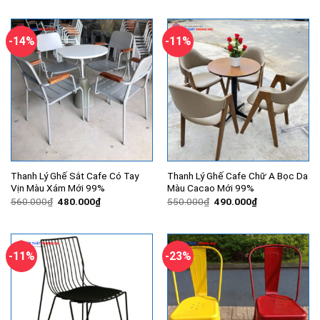
là:
tại
là:
tại
550.000₫.
là:
750.000₫.
là:
480.000₫.
480.000₫.
-14%
-11%
Thanh Lý Ghế Sắt Cafe Có Tay
Thanh Lý Ghế Cafe Chữ A Bọc Da
Vịn Màu Xám Mới 99%
Màu Cacao Mới 99%
Giá
Giá
Giá
Giá
560.000
₫
480.000
₫
550.000
₫
490.000
₫
gốc
hiện
gốc
hiện
là:
tại
là:
tại
560.000₫.
là:
550.000₫.
là:
480.000₫.
490.000₫.
-11%
-23%