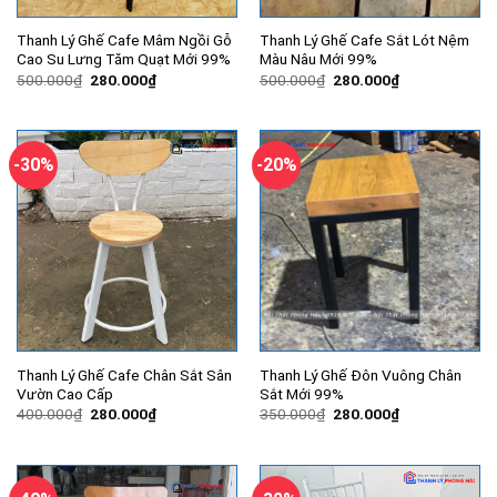
Thanh Lý Ghế Cafe Mâm Ngồi Gỗ
Thanh Lý Ghế Cafe Sắt Lót Nệm
Cao Su Lưng Tăm Quạt Mới 99%
Màu Nâu Mới 99%
Giá
Giá
Giá
Giá
500.000
₫
280.000
₫
500.000
₫
280.000
₫
gốc
hiện
gốc
hiện
là:
tại
là:
tại
500.000₫.
là:
500.000₫.
là:
280.000₫.
280.000₫.
-30%
-20%
Thanh Lý Ghế Cafe Chân Sắt Sân
Thanh Lý Ghế Đôn Vuông Chân
Vườn Cao Cấp
Sắt Mới 99%
Giá
Giá
Giá
Giá
400.000
₫
280.000
₫
350.000
₫
280.000
₫
gốc
hiện
gốc
hiện
là:
tại
là:
tại
400.000₫.
là:
350.000₫.
là:
280.000₫.
280.000₫.