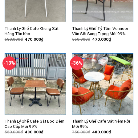
Thanh Lý Ghế Cafe Khung Sắt
Thanh Lý Ghế Tỷ Tồm Venneer
Hàng Tồn Kho
Vân Sồi Sang Trọng Mới 99%
Giá
Giá
Giá
Giá
580.000
₫
470.000
₫
550.000
₫
470.000
₫
gốc
hiện
gốc
hiện
là:
tại
là:
tại
580.000₫.
là:
550.000₫.
là:
470.000₫.
470.000₫.
-13%
-36%
Thanh Lý Ghế Cafe Sắt Bọc Đệm
Thanh Lý Ghế Cafe Sắt Nệm Rời
Cao Cấp Mới 99%
Mới 99%
Giá
Giá
Giá
Giá
550.000
₫
480.000
₫
750.000
₫
480.000
₫
gốc
hiện
gốc
hiện