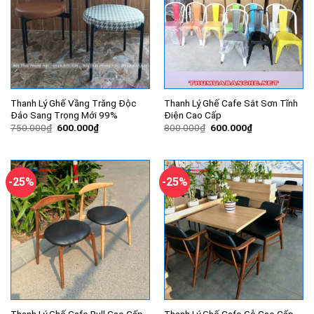
Thanh Lý Ghế Vầng Trăng Độc
Thanh Lý Ghế Cafe Sắt Sơn Tĩnh
Đáo Sang Trọng Mới 99%
Điện Cao Cấp
Giá
Giá
Giá
Giá
750.000
₫
600.000
₫
800.000
₫
600.000
₫
gốc
hiện
gốc
hiện
là:
tại
là:
tại
750.000₫.
là:
800.000₫.
là:
600.000₫.
600.000₫.
-25%
-25%