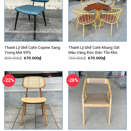
Thanh Lý Ghế Cafe Copine Sang
Thanh Lý Ghế Cafe Khung Sắt
Trọng Mới 99%
Màu Vàng Độc Đáo Tồn Kho
Giá
Giá
Giá
Giá
800.000
₫
670.000
₫
760.000
₫
670.000
₫
gốc
hiện
gốc
hiện
là:
tại
là:
tại
800.000₫.
là:
760.000₫.
là:
670.000₫.
670.000₫.
-22%
-28%