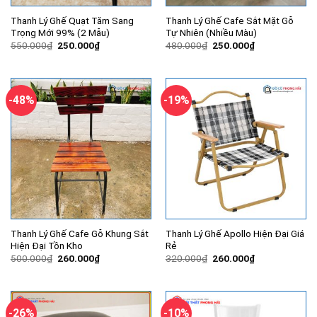
Thanh Lý Ghế Quạt Tăm Sang
Thanh Lý Ghế Cafe Sắt Mặt Gỗ
Trọng Mới 99% (2 Mẫu)
Tự Nhiên (Nhiều Màu)
Giá
Giá
Giá
Giá
550.000
₫
250.000
₫
480.000
₫
250.000
₫
gốc
hiện
gốc
hiện
là:
tại
là:
tại
550.000₫.
là:
480.000₫.
là:
250.000₫.
250.000₫.
-48%
-19%
Thanh Lý Ghế Cafe Gỗ Khung Sắt
Thanh Lý Ghế Apollo Hiện Đại Giá
Hiện Đại Tồn Kho
Rẻ
Giá
Giá
Giá
Giá
500.000
₫
260.000
₫
320.000
₫
260.000
₫
gốc
hiện
gốc
hiện
là:
tại
là:
tại
500.000₫.
là:
320.000₫.
là:
260.000₫.
260.000₫.
-26%
-10%