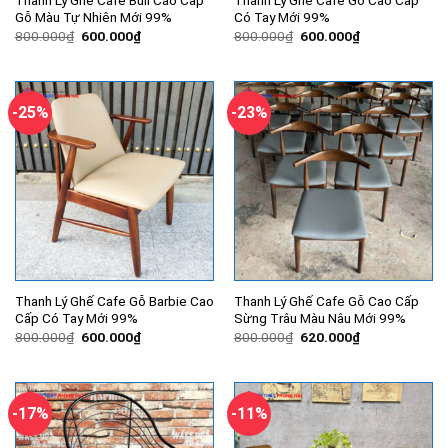
Thanh Lý Ghế Cafe Bull Cao Cấp
Thanh Lý Ghế Cafe Gỗ Cao Cấp
Gỗ Màu Tự Nhiên Mới 99%
Có Tay Mới 99%
Giá
Giá
Giá
Giá
800.000
₫
600.000
₫
800.000
₫
600.000
₫
gốc
hiện
gốc
hiện
là:
tại
là:
tại
800.000₫.
là:
800.000₫.
là:
600.000₫.
600.000₫.
-25%
-23%
Thanh Lý Ghế Cafe Gỗ Barbie Cao
Thanh Lý Ghế Cafe Gỗ Cao Cấp
Cấp Có Tay Mới 99%
Sừng Trâu Màu Nâu Mới 99%
Giá
Giá
Giá
Giá
800.000
₫
600.000
₫
800.000
₫
620.000
₫
gốc
hiện
gốc
hiện
là:
tại
là:
tại
800.000₫.
là:
800.000₫.
là:
600.000₫.
620.000₫.
-17%
-11%