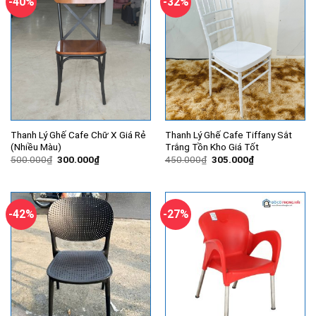
-40%
-32%
Thanh Lý Ghế Cafe Chữ X Giá Rẻ
Thanh Lý Ghế Cafe Tiffany Sắt
(Nhiều Màu)
Trắng Tồn Kho Giá Tốt
Giá
Giá
Giá
Giá
500.000
₫
300.000
₫
450.000
₫
305.000
₫
gốc
hiện
gốc
hiện
là:
tại
là:
tại
500.000₫.
là:
450.000₫.
là:
300.000₫.
305.000₫.
-42%
-27%