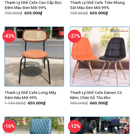
Thanh Lý Ghế Cafe Cao Cấp Bọc
Thanh Lý Ghế Cafe Tolix Khung
Đệm Màu Đen Mới 99%
Sắt Màu Đen Mới 99%
Giá
Giá
Giá
Giá
750.000
₫
630.000
₫
750.000
₫
630.000
₫
gốc
hiện
gốc
hiện
là:
tại
là:
tại
750.000₫.
là:
750.000₫.
là:
630.000₫.
630.000₫.
-43%
-27%
Thanh Lý Ghế Cafe Lưng Mây
Thanh Lý Ghế Cafe Eames Có
Đệm Nâu Mới 99%
Nệm, Chân Gỗ Tồn Kho
Giá
Giá
Giá
Giá
1.150.000
₫
650.000
₫
900.000
₫
660.000
₫
gốc
hiện
gốc
hiện
là:
tại
là:
tại
1.150.000₫.
là:
900.000₫.
là:
650.000₫.
660.000₫.
-16%
-12%