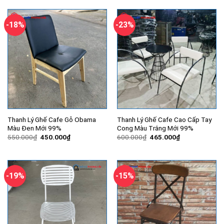
500.000₫.
là:
500.000₫.
là:
450.000₫.
450.000₫.
-18%
-23%
Thanh Lý Ghế Cafe Gỗ Obama
Thanh Lý Ghế Cafe Cao Cấp Tay
Màu Đen Mới 99%
Cong Màu Trắng Mới 99%
Giá
Giá
Giá
Giá
550.000
₫
450.000
₫
600.000
₫
465.000
₫
gốc
hiện
gốc
hiện
là:
tại
là:
tại
550.000₫.
là:
600.000₫.
là:
450.000₫.
465.000₫.
-19%
-15%