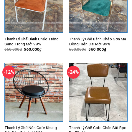
Thanh Lý Ghế Bành Chéo Trắng
Thanh Lý Ghế Bành Chéo Sơn Mạ
Sang Trọng Mới 99%
Đồng Hiện Đại Mới 99%
Giá
Giá
Giá
Giá
650.000
₫
560.000
₫
650.000
₫
560.000
₫
gốc
hiện
gốc
hiện
là:
tại
là:
tại
650.000₫.
là:
650.000₫.
là:
560.000₫.
560.000₫.
-12%
-24%
Thanh Lý Ghế Nón Cafe Khung
Thanh Lý Ghế Cafe Chân Sắt Bọc