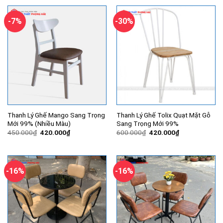
550.000₫.
là:
410.000₫.
-7%
-30%
Thanh Lý Ghế Mango Sang Trọng
Thanh Lý Ghế Tolix Quạt Mặt Gỗ
Mới 99% (Nhiều Màu)
Sang Trọng Mới 99%
Giá
Giá
Giá
Giá
450.000
₫
420.000
₫
600.000
₫
420.000
₫
gốc
hiện
gốc
hiện
là:
tại
là:
tại
450.000₫.
là:
600.000₫.
là:
420.000₫.
420.000₫.
-16%
-16%