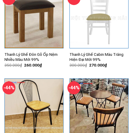
Thanh Lý Ghế Đôn Gỗ Ốp Nệm
Thanh Lý Ghế Cabin Màu Trắng
Nhiều Màu Mới 99%
Hiện Đại Mới 99%
Giá
Giá
Giá
Giá
350.000
₫
260.000
₫
300.000
₫
270.000
₫
gốc
hiện
gốc
hiện
là:
tại
là:
tại
350.000₫.
là:
300.000₫.
là:
260.000₫.
270.000₫.
-44%
-44%