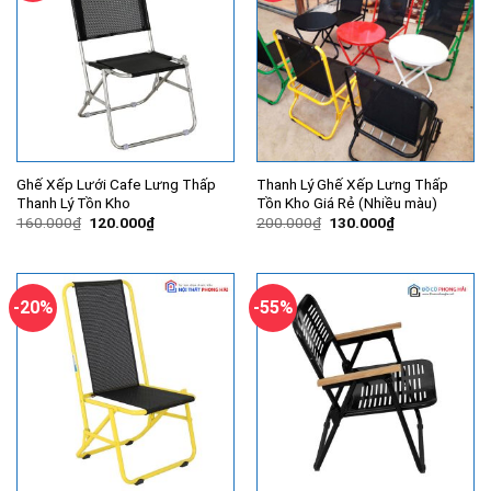
Ghế Xếp Lưới Cafe Lưng Thấp
Thanh Lý Ghế Xếp Lưng Thấp
Thanh Lý Tồn Kho
Tồn Kho Giá Rẻ (Nhiều màu)
Giá
Giá
Giá
Giá
160.000
₫
120.000
₫
200.000
₫
130.000
₫
gốc
hiện
gốc
hiện
là:
tại
là:
tại
160.000₫.
là:
200.000₫.
là:
120.000₫.
130.000₫.
-20%
-55%