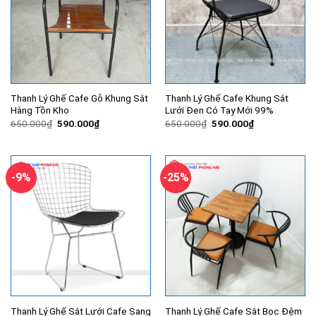
Thanh Lý Ghế Cafe Gỗ Khung Sắt
Thanh Lý Ghế Cafe Khung Sắt
Hàng Tồn Kho
Lưới Đen Có Tay Mới 99%
Giá
Giá
Giá
Giá
650.000
₫
590.000
₫
650.000
₫
590.000
₫
gốc
hiện
gốc
hiện
là:
tại
là:
tại
650.000₫.
là:
650.000₫.
là:
590.000₫.
590.000₫.
-9%
-25%
Thanh Lý Ghế Sắt Lưới Cafe Sang
Thanh Lý Ghế Cafe Sắt Bọc Đệm