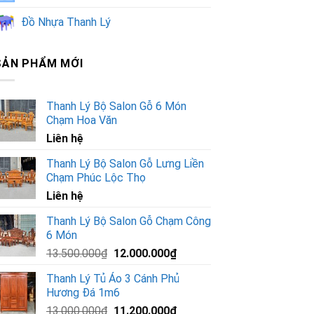
Đồ Nhựa Thanh Lý
SẢN PHẨM MỚI
Thanh Lý Bộ Salon Gỗ 6 Món
Chạm Hoa Văn
Liên hệ
Thanh Lý Bộ Salon Gỗ Lưng Liền
Chạm Phúc Lộc Thọ
Liên hệ
Thanh Lý Bộ Salon Gỗ Chạm Công
6 Món
Giá
Giá
13.500.000
₫
12.000.000
₫
gốc
hiện
Thanh Lý Tủ Áo 3 Cánh Phủ
là:
tại
Hương Đá 1m6
13.500.000₫.
là:
Giá
Giá
13.000.000
₫
11.200.000
₫
12.000.000₫.