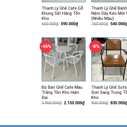
Thanh Lý Ghế Cafe Gỗ
Thanh Lý Ghế Bành
Khung Sắt Hàng Tồn
Nệm Dây Kéo Mới 
Kho
(Nhiều Màu)
Giá
Giá
Giá
650.000
₫
590.000
₫
750.000
₫
540.000
gốc
hiện
gốc
là:
tại
là:
650.000₫.
là:
750.000₫
590.000₫.
-46%
-8%
Bộ Bàn Ghế Cafe Màu
Thanh Lý Ghế Sofa
Trắng Tồn Kho Hiện
Đơn Sang Trọng T
Đại
Kho
Giá
Giá
Giá
3.960.000
₫
2.150.000
₫
900.000
₫
830.000
gốc
hiện
gốc
là:
tại
là:
3.960.000₫.
là:
900.000₫
2.150.000₫.