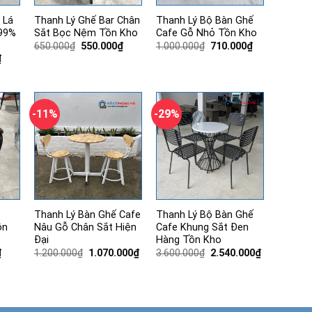
 Lá
Thanh Lý Ghế Bar Chân
Thanh Lý Bộ Bàn Ghế
99%
Sắt Bọc Nệm Tồn Kho
Cafe Gỗ Nhỏ Tồn Kho
Giá
Giá
Giá
Giá
650.000
₫
550.000
₫
1.000.000
₫
710.000
₫
gốc
hiện
gốc
hiện
Giá
₫
là:
tại
là:
tại
hiện
650.000₫.
là:
1.000.000₫.
là:
tại
550.000₫.
710.000₫.
.
là:
540.000₫.
-11%
-29%
Thanh Lý Bàn Ghế Cafe
Thanh Lý Bộ Bàn Ghế
ồn
Nâu Gỗ Chân Sắt Hiện
Cafe Khung Sắt Đen
Đại
Hàng Tồn Kho
Giá
Giá
Giá
Giá
Giá
₫
1.200.000
₫
1.070.000
₫
3.600.000
₫
2.540.000
₫
hiện
gốc
hiện
gốc
hiện
tại
là:
tại
là:
tại
.
là:
1.200.000₫.
là:
3.600.000₫.
là:
830.000₫.
1.070.000₫.
2.540.000₫.