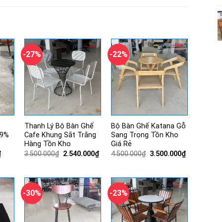
-27%
-22%
Thanh Lý Bộ Bàn Ghế
Bộ Bàn Ghế Katana Gỗ
99%
Cafe Khung Sắt Trắng
Sang Trọng Tồn Kho
Hàng Tồn Kho
Giá Rẻ
Giá
Giá
Giá
Giá
Giá
₫
3.500.000
₫
2.540.000
₫
4.500.000
₫
3.500.000
₫
hiện
gốc
hiện
gốc
hiện
tại
là:
tại
là:
tại
.
là:
3.500.000₫.
là:
4.500.000₫.
là:
560.000₫.
2.540.000₫.
3.500.000₫.
-30%
-23%