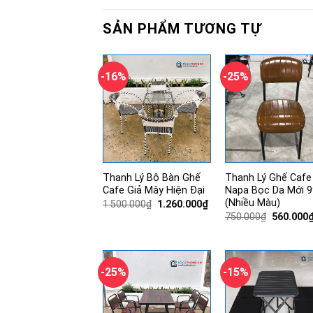
SẢN PHẨM TƯƠNG TỰ
-16%
-25%
Thanh Lý Bộ Bàn Ghế
Thanh Lý Ghế Cafe
Cafe Giả Mây Hiện Đại
Napa Bọc Da Mới 
(Nhiều Màu)
Giá
Giá
1.500.000
₫
1.260.000
₫
gốc
hiện
Giá
750.000
₫
560.000
là:
tại
gốc
1.500.000₫.
là:
là:
1.260.000₫.
750.000₫
-25%
-15%