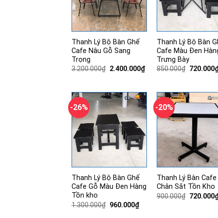
Thanh Lý Bộ Bàn Ghế
Thanh Lý Bộ Bàn G
Cafe Nâu Gỗ Sang
Cafe Màu Đen Hàn
Trọng
Trưng Bày
Giá
Giá
Giá
3.200.000
₫
2.400.000
₫
850.000
₫
720.000
gốc
hiện
gốc
là:
tại
là:
3.200.000₫.
là:
850.000₫
2.400.000₫.
-26%
-20%
Thanh Lý Bộ Bàn Ghế
Thanh Lý Bàn Cafe
Cafe Gỗ Màu Đen Hàng
Chân Sắt Tồn Kho
Tồn kho
Giá
900.000
₫
720.000
gốc
Giá
Giá
1.300.000
₫
960.000
₫
là:
gốc
hiện
900.000₫