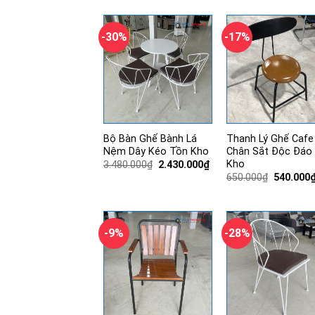
là:
tại
1.300.000₫.
là:
960.000₫.
-30%
-17%
Bộ Bàn Ghế Bành Lá
Thanh Lý Ghế Cafe
Nệm Dây Kéo Tồn Kho
Chân Sắt Độc Đáo
Kho
Giá
Giá
3.480.000
₫
2.430.000
₫
gốc
hiện
Giá
650.000
₫
540.000
là:
tại
gốc
3.480.000₫.
là:
là:
2.430.000₫.
650.000₫
-9%
-28%