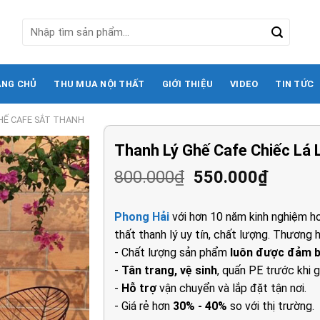
Tìm
kiếm:
ANG CHỦ
THU MUA NỘI THẤT
GIỚI THIỆU
VIDEO
TIN TỨC
HẾ CAFE SẮT THANH
Thanh Lý Ghế Cafe Chiếc Lá
Giá
Giá
800.000
₫
550.000
₫
gốc
hiện
là:
tại
Phong Hải
với hơn 10 năm kinh nghiệm ho
800.000₫.
là:
thất thanh lý uy tín, chất lượng. Thương h
550.00
- Chất lượng sản phẩm
luôn được đảm 
-
Tân trang, vệ sinh
, quấn PE trước khi g
-
Hỗ trợ
vận chuyển và lắp đặt tận nơi.
- Giá rẻ hơn
30% - 40%
so với thị trường.