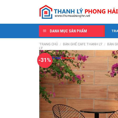
Skip
to
content
DANH MỤC SẢN PHẨM
TR
TRANG CHỦ
/
BÀN GHẾ CAFE THANH LÝ
/
BÀN G
LÝ
-31%