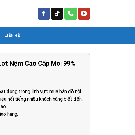
LIÊN HỆ
 Lót Nệm Cao Cấp Mới 99%
ạt động trong lĩnh vực mua bán đồ nội
iệu nổi tiếng nhiều khách hàng biết đến.
0₫.
bảo
.
iao hàng.