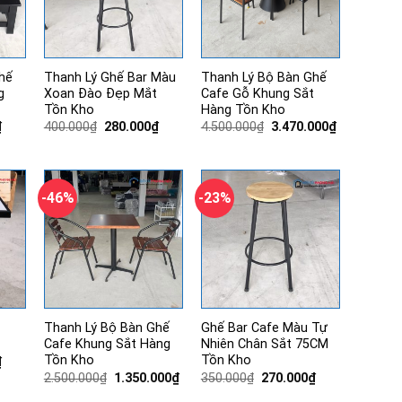
hế
Thanh Lý Ghế Bar Màu
Thanh Lý Bộ Bàn Ghế
g
Xoan Đào Đẹp Mắt
Cafe Gỗ Khung Sắt
Tồn Kho
Hàng Tồn Kho
Giá
Giá
Giá
Giá
Giá
₫
400.000
₫
280.000
₫
4.500.000
₫
3.470.000
₫
hiện
gốc
hiện
gốc
hiện
tại
là:
tại
là:
tại
.
là:
400.000₫.
là:
4.500.000₫.
là:
720.000₫.
280.000₫.
3.470.000₫.
-46%
-23%
Thanh Lý Bộ Bàn Ghế
Ghế Bar Cafe Màu Tự
Cafe Khung Sắt Hàng
Nhiên Chân Sắt 75CM
Tồn Kho
Tồn Kho
Giá
₫
hiện
Giá
Giá
Giá
Giá
2.500.000
₫
1.350.000
₫
350.000
₫
270.000
₫
tại
gốc
hiện
gốc
hiện
.
là: