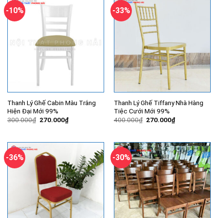
-10%
-33%
Thanh Lý Ghế Cabin Màu Trắng
Thanh Lý Ghế Tiffany Nhà Hàng
Hiện Đại Mới 99%
Tiệc Cưới Mới 99%
Giá
Giá
Giá
Giá
300.000
₫
270.000
₫
400.000
₫
270.000
₫
gốc
hiện
gốc
hiện
là:
tại
là:
tại
300.000₫.
là:
400.000₫.
là:
270.000₫.
270.000₫.
-36%
-30%