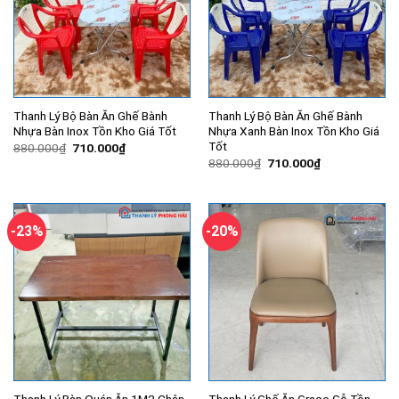
Thanh Lý Bộ Bàn Ăn Ghế Bành
Thanh Lý Bộ Bàn Ăn Ghế Bành
Nhựa Bàn Inox Tồn Kho Giá Tốt
Nhựa Xanh Bàn Inox Tồn Kho Giá
Tốt
Giá
Giá
880.000
₫
710.000
₫
gốc
hiện
Giá
Giá
880.000
₫
710.000
₫
là:
tại
gốc
hiện
880.000₫.
là:
là:
tại
710.000₫.
880.000₫.
là:
710.000₫.
-23%
-20%