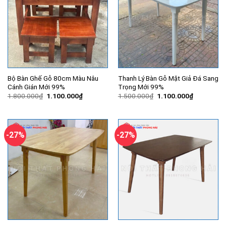
Bộ Bàn Ghế Gỗ 80cm Màu Nâu
Thanh Lý Bàn Gỗ Mặt Giả Đá Sang
Cánh Gián Mới 99%
Trọng Mới 99%
Giá
Giá
Giá
Giá
1.800.000
₫
1.100.000
₫
1.500.000
₫
1.100.000
₫
gốc
hiện
gốc
hiện
là:
tại
là:
tại
1.800.000₫.
là:
1.500.000₫.
là:
1.100.000₫.
1.100.000
-27%
-27%