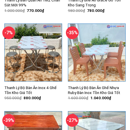
Thanh Lý Bàn Quán Ăn 1M2 Chân
Thanh Lý Ghế Ăn Grace Gỗ Tồn
Sắt Mới 99%
Kho Sang Trọng
Giá
Giá
Giá
Giá
1.000.000
₫
770.000
₫
980.000
₫
780.000
₫
gốc
hiện
gốc
hiện
là:
tại
là:
tại
1.000.000₫.
là:
980.000₫.
là:
770.000₫.
780.000₫.
-7%
-35%
Thanh Lý Bộ Bàn Ăn Inox 4 Ghế
Thanh Lý Bộ Bàn Ăn Ghế Nhựa
Tồn Kho Giá Tốt
Ruby Bàn Inox Tồn Kho Giá Tốt
Giá
Giá
Giá
Giá
950.000
₫
880.000
₫
1.600.000
₫
1.040.000
₫
gốc
hiện
gốc
hiện
là:
tại
là:
tại
950.000₫.
là:
1.600.000₫.
là:
880.000₫.
1.040.000
-39%
-27%