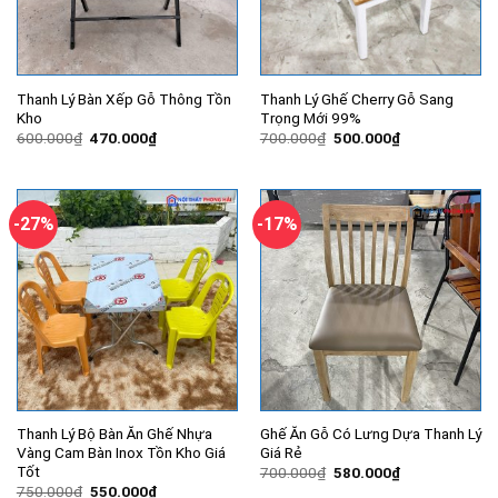
Thanh Lý Bàn Xếp Gỗ Thông Tồn
Thanh Lý Ghế Cherry Gỗ Sang
Kho
Trọng Mới 99%
Giá
Giá
Giá
Giá
600.000
₫
470.000
₫
700.000
₫
500.000
₫
gốc
hiện
gốc
hiện
là:
tại
là:
tại
600.000₫.
là:
700.000₫.
là:
470.000₫.
500.000₫.
-27%
-17%
Thanh Lý Bộ Bàn Ăn Ghế Nhựa
Ghế Ăn Gỗ Có Lưng Dựa Thanh Lý
Vàng Cam Bàn Inox Tồn Kho Giá
Giá Rẻ
Tốt
Giá
Giá
700.000
₫
580.000
₫
gốc
hiện
Giá
Giá
750.000
₫
550.000
₫