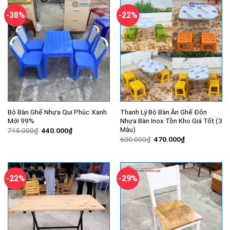
400.000₫.
420.000₫.
-38%
-22%
Bộ Bàn Ghế Nhựa Qui Phúc Xanh
Thanh Lý Bộ Bàn Ăn Ghế Đôn
Mới 99%
Nhựa Bàn Inox Tồn Kho Giá Tốt (3
Màu)
Giá
Giá
715.000
₫
440.000
₫
gốc
hiện
Giá
Giá
600.000
₫
470.000
₫
là:
tại
gốc
hiện
715.000₫.
là:
là:
tại
440.000₫.
600.000₫.
là:
470.000₫.
-22%
-29%