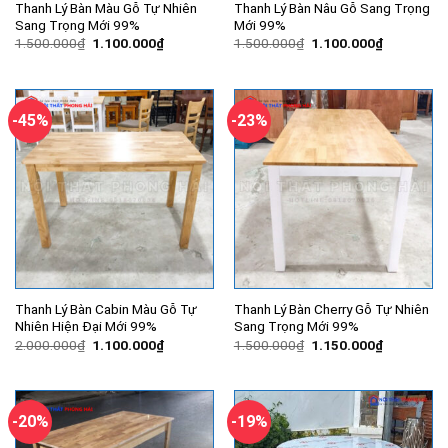
Thanh Lý Bàn Màu Gỗ Tự Nhiên
Thanh Lý Bàn Nâu Gỗ Sang Trọng
Sang Trọng Mới 99%
Mới 99%
Giá
Giá
Giá
Giá
1.500.000
₫
1.100.000
₫
1.500.000
₫
1.100.000
₫
gốc
hiện
gốc
hiện
là:
tại
là:
tại
1.500.000₫.
là:
1.500.000₫.
là:
1.100.000₫.
1.100.000
-45%
-23%
Thanh Lý Bàn Cabin Màu Gỗ Tự
Thanh Lý Bàn Cherry Gỗ Tự Nhiên
Nhiên Hiện Đại Mới 99%
Sang Trọng Mới 99%
Giá
Giá
Giá
Giá
2.000.000
₫
1.100.000
₫
1.500.000
₫
1.150.000
₫
gốc
hiện
gốc
hiện
là:
tại
là:
tại
2.000.000₫.
là:
1.500.000₫.
là:
1.100.000₫.
1.150.000
-20%
-19%