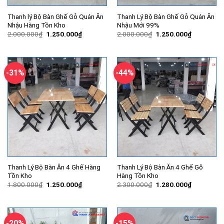
Thanh lý Bộ Bàn Ghế Gỗ Quán Ăn
Thanh Lý Bộ Bàn Ghế Gỗ Quán Ăn
Nhậu Hàng Tồn Kho
Nhậu Mới 99%
Giá
Giá
Giá
Giá
2.000.000
₫
1.250.000
₫
2.000.000
₫
1.250.000
₫
gốc
hiện
gốc
hiện
là:
tại
là:
tại
2.000.000₫.
là:
2.000.000₫.
là:
1.250.000₫.
1.250.000
-31%
-44%
Thanh Lý Bộ Bàn Ăn 4 Ghế Hàng
Thanh Lý Bộ Bàn Ăn 4 Ghế Gỗ
Tồn Kho
Hàng Tồn Kho
Giá
Giá
Giá
Giá
1.800.000
₫
1.250.000
₫
2.300.000
₫
1.280.000
₫
gốc
hiện
gốc
hiện
là:
tại
là:
tại
1.800.000₫.
là:
2.300.000₫.
là:
1.250.000₫.
1.280.000
-20%
-15%