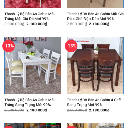
Thanh Lý Bộ Bàn Ăn Cabin Màu
Thanh Lý Bộ Bàn Ăn Cabin Mặt Giả
Trắng Mặt Giả Đá Mới 99%
Đá 4 Ghế Độc Đáo Mới 99%
Giá
Giá
Giá
Giá
3.000.000
₫
2.180.000
₫
2.500.000
₫
2.180.000
₫
gốc
hiện
gốc
hiện
là:
tại
là:
tại
3.000.000₫.
là:
2.500.000₫.
là:
2.180.000₫.
2.180.000
-13%
-13%
Thanh Lý Bộ Bàn Ăn Cabin Màu
Thanh Lý Bộ Bàn Ăn Cabin 4 Ghế
Trắng Sang Trọng Mới 99%
Sang Trọng Mới 99%
Giá
Giá
Giá
Giá
2.500.000
₫
2.180.000
₫
2.500.000
₫
2.180.000
₫
gốc
hiện
gốc
hiện
là:
tại
là:
tại
2.500.000₫.
là:
2.500.000₫.
là:
2.180.000₫.
2.180.000