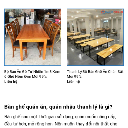
là:
tại
là:
tại
8.000.000₫.
là:
15.000.000₫.
là:
6.550.000₫.
12.450.
Bộ Bàn Ăn Gỗ Tự Nhiên 1m8 Kèm
Thanh Lý Bộ Bàn Ghế Ăn Chân Sắt
6 Ghế Nệm Đen Mới 99%
Mới 99%
Liên hệ
Liên hệ
Bàn ghế quán ăn, quán nhậu thanh lý là gì?
Bàn ghế sau một thời gian sử dụng, quán muốn nâng cấp,
đầu tư hơn, mở rộng hơn. Nên muốn thay đổi nội thất cho