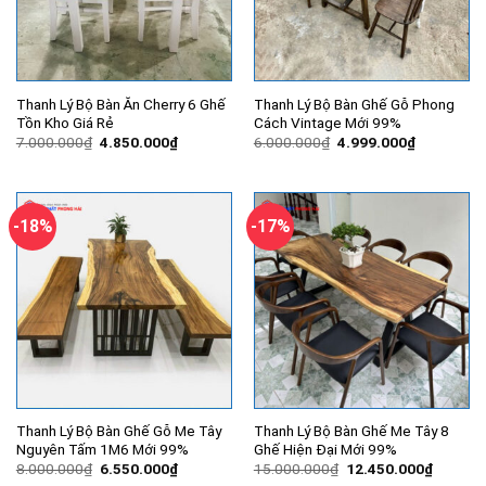
Thanh Lý Bộ Bàn Ăn Cherry 6 Ghế
Thanh Lý Bộ Bàn Ghế Gỗ Phong
Tồn Kho Giá Rẻ
Cách Vintage Mới 99%
Giá
Giá
Giá
Giá
7.000.000
₫
4.850.000
₫
6.000.000
₫
4.999.000
₫
gốc
hiện
gốc
hiện
là:
tại
là:
tại
7.000.000₫.
là:
6.000.000₫.
là:
4.850.000₫.
4.999.000
-18%
-17%
Thanh Lý Bộ Bàn Ghế Gỗ Me Tây
Thanh Lý Bộ Bàn Ghế Me Tây 8
Nguyên Tấm 1M6 Mới 99%
Ghế Hiện Đại Mới 99%
Giá
Giá
Giá
Giá
8.000.000
₫
6.550.000
₫
15.000.000
₫
12.450.000
₫
gốc
hiện
gốc
hiện