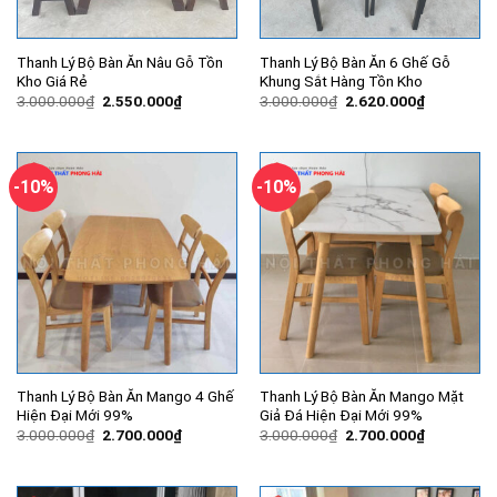
Thanh Lý Bộ Bàn Ăn Nâu Gỗ Tồn
Thanh Lý Bộ Bàn Ăn 6 Ghế Gỗ
Kho Giá Rẻ
Khung Sắt Hàng Tồn Kho
Giá
Giá
Giá
Giá
3.000.000
₫
2.550.000
₫
3.000.000
₫
2.620.000
₫
gốc
hiện
gốc
hiện
là:
tại
là:
tại
3.000.000₫.
là:
3.000.000₫.
là:
2.550.000₫.
2.620.000
-10%
-10%
Thanh Lý Bộ Bàn Ăn Mango 4 Ghế
Thanh Lý Bộ Bàn Ăn Mango Mặt
Hiện Đại Mới 99%
Giả Đá Hiện Đại Mới 99%
Giá
Giá
Giá
Giá
3.000.000
₫
2.700.000
₫
3.000.000
₫
2.700.000
₫
gốc
hiện
gốc
hiện
là:
tại
là:
tại
3.000.000₫.
là:
3.000.000₫.
là:
2.700.000₫.
2.700.000