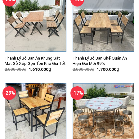
Thanh Lý Bộ Bàn Ăn Khung Sắt
Thanh Lý Bộ Bàn Ghế Quán Ăn
Mặt Gỗ Xếp Gọn Tồn Kho Giá Tốt
Hiện Đại Mới 99%
Giá
Giá
Giá
Giá
2.000.000
₫
1.610.000
₫
2.000.000
₫
1.700.000
₫
gốc
hiện
gốc
hiện
là:
tại
là:
tại
2.000.000₫.
là:
2.000.000₫.
là:
1.610.000₫.
1.700.000
-29%
-17%