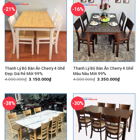
2.830.000₫.
2.950.000
-21%
-16%
Thanh Lý Bộ Bàn Ăn Cherry 4 Ghế
Thanh Lý Bộ Bàn Ăn Cherry 4 Ghế
Đẹp Giá Rẻ Mới 99%
Màu Nâu Mới 99%
Giá
Giá
Giá
Giá
4.000.000
₫
3.150.000
₫
4.000.000
₫
3.350.000
₫
gốc
hiện
gốc
hiện
là:
tại
là:
tại
4.000.000₫.
là:
4.000.000₫.
là:
3.150.000₫.
3.350.000
-38%
-30%