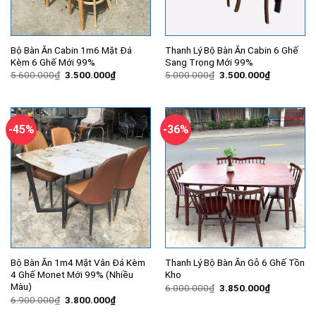
Bộ Bàn Ăn Cabin 1m6 Mặt Đá
Thanh Lý Bộ Bàn Ăn Cabin 6 Ghế
Kèm 6 Ghế Mới 99%
Sang Trọng Mới 99%
Giá
Giá
Giá
Giá
5.600.000
₫
3.500.000
₫
5.000.000
₫
3.500.000
₫
gốc
hiện
gốc
hiện
là:
tại
là:
tại
5.600.000₫.
là:
5.000.000₫.
là:
3.500.000₫.
3.500.000
-45%
-36%
Bộ Bàn Ăn 1m4 Mặt Vân Đá Kèm
Thanh Lý Bộ Bàn Ăn Gỗ 6 Ghế Tồn
4 Ghế Monet Mới 99% (Nhiều
Kho
Màu)
Giá
Giá
6.000.000
₫
3.850.000
₫
gốc
hiện
Giá
Giá
6.900.000
₫
3.800.000
₫
là:
tại
gốc
hiện
6.000.000₫.
là: