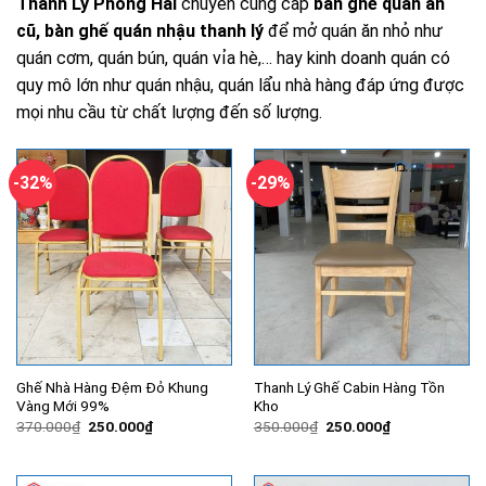
Thanh Lý Phong Hải
chuyên cung cấp
bàn ghế quán ăn
cũ, bàn ghế quán nhậu thanh lý
để mở quán ăn nhỏ như
quán cơm, quán bún, quán vỉa hè,… hay kinh doanh quán có
quy mô lớn như quán nhậu, quán lẩu nhà hàng đáp ứng được
mọi nhu cầu từ chất lượng đến số lượng.
-32%
-29%
Ghế Nhà Hàng Đệm Đỏ Khung
Thanh Lý Ghế Cabin Hàng Tồn
Vàng Mới 99%
Kho
Giá
Giá
Giá
Giá
370.000
₫
250.000
₫
350.000
₫
250.000
₫
gốc
hiện
gốc
hiện
là:
tại
là:
tại
370.000₫.
là:
350.000₫.
là:
250.000₫.
250.000₫.