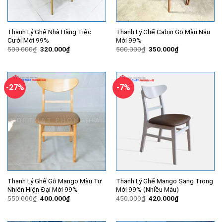
Thanh Lý Ghế Nhà Hàng Tiệc
Thanh Lý Ghế Cabin Gỗ Màu Nâu
Cưới Mới 99%
Mới 99%
Giá
Giá
Giá
Giá
500.000
₫
320.000
₫
500.000
₫
350.000
₫
gốc
hiện
gốc
hiện
là:
tại
là:
tại
500.000₫.
là:
500.000₫.
là:
320.000₫.
350.000₫.
-27%
-7%
Thanh Lý Ghế Gỗ Mango Màu Tự
Thanh Lý Ghế Mango Sang Trọng
Nhiên Hiện Đại Mới 99%
Mới 99% (Nhiều Màu)
Giá
Giá
Giá
Giá
550.000
₫
400.000
₫
450.000
₫
420.000
₫
gốc
hiện
gốc
hiện
là:
tại
là:
tại
550.000₫.
là:
450.000₫.
là: