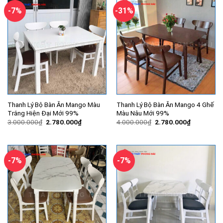
-7%
-31%
Thanh Lý Bộ Bàn Ăn Mango Màu
Thanh Lý Bộ Bàn Ăn Mango 4 Ghế
Trắng Hiện Đại Mới 99%
Màu Nâu Mới 99%
Giá
Giá
Giá
Giá
3.000.000
₫
2.780.000
₫
4.000.000
₫
2.780.000
₫
gốc
hiện
gốc
hiện
là:
tại
là:
tại
3.000.000₫.
là:
4.000.000₫.
là:
2.780.000₫.
2.780.000
-7%
-7%