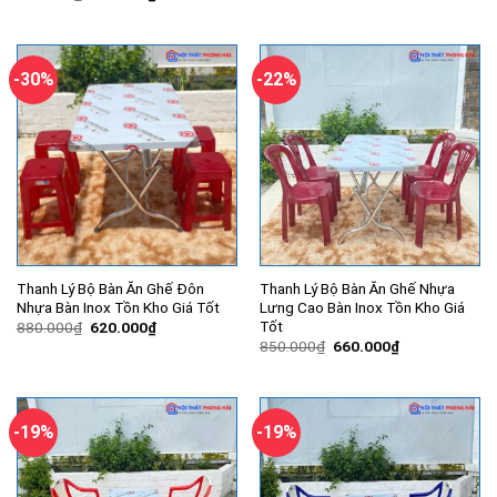
là:
tại
gốc
hiện
700.000₫.
là:
là:
tại
580.000₫.
750.000₫.
là:
550.000₫.
-30%
-22%
Thanh Lý Bộ Bàn Ăn Ghế Đôn
Thanh Lý Bộ Bàn Ăn Ghế Nhựa
Nhựa Bàn Inox Tồn Kho Giá Tốt
Lưng Cao Bàn Inox Tồn Kho Giá
Tốt
Giá
Giá
880.000
₫
620.000
₫
gốc
hiện
Giá
Giá
850.000
₫
660.000
₫
là:
tại
gốc
hiện
880.000₫.
là:
là:
tại
620.000₫.
850.000₫.
là:
660.000₫.
-19%
-19%