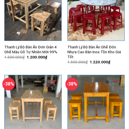
Thanh Lý Bộ Bàn Ăn Đơn Giản 4
Thanh Lý Bộ Bàn Ăn Ghế Đôn
Ghế Màu Gỗ Tự Nhiên Mới 99%
Nhựa Cao Bàn Inox Tồn Kho Giá
Tốt
Giá
Giá
1.500.000
₫
1.200.000
₫
gốc
hiện
Giá
Giá
1.500.000
₫
1.220.000
₫
là:
tại
gốc
hiện
1.500.000₫.
là:
là:
tại
1.200.000₫.
1.500.000₫.
là:
1.220.000
-38%
-38%