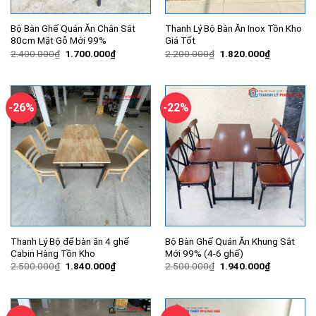
Bộ Bàn Ghế Quán Ăn Chân Sắt
Thanh Lý Bộ Bàn Ăn Inox Tồn Kho
80cm Mặt Gỗ Mới 99%
Giá Tốt
Giá
Giá
Giá
Giá
2.400.000
₫
1.700.000
₫
2.200.000
₫
1.820.000
₫
gốc
hiện
gốc
hiện
là:
tại
là:
tại
2.400.000₫.
là:
2.200.000₫.
là:
1.700.000₫.
1.820.000
-26%
-22%
Thanh Lý Bộ để bàn ăn 4 ghế
Bộ Bàn Ghế Quán Ăn Khung Sắt
Cabin Hàng Tồn Kho
Mới 99% (4-6 ghế)
Giá
Giá
Giá
Giá
2.500.000
₫
1.840.000
₫
2.500.000
₫
1.940.000
₫
gốc
hiện
gốc
hiện
là:
tại
là:
tại
2.500.000₫.
là:
2.500.000₫.
là:
1.840.000₫.
1.940.000