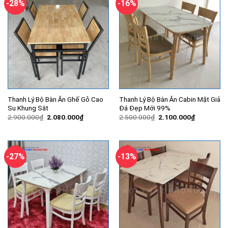
-28%
-16%
Thanh Lý Bộ Bàn Ăn Ghế Gỗ Cao
Thanh Lý Bộ Bàn Ăn Cabin Mặt Giả
Su Khung Sắt
Đá Đẹp Mới 99%
Giá
Giá
Giá
Giá
2.900.000
₫
2.080.000
₫
2.500.000
₫
2.100.000
₫
gốc
hiện
gốc
hiện
là:
tại
là:
tại
2.900.000₫.
là:
2.500.000₫.
là:
2.080.000₫.
2.100.000
-27%
-13%