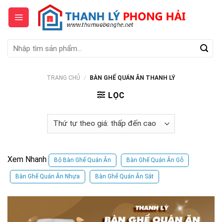
Skip
to
content
Tìm
kiếm:
TRANG CHỦ
/
BÀN GHẾ QUÁN ĂN THANH LÝ
LỌC
Xem Nhanh
Bộ Bàn Ghế Quán Ăn
Bàn Ghế Quán Ăn Gỗ
Bàn Ghế Quán Ăn Nhựa
Bàn Ghế Quán Ăn Sắt