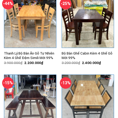
-44%
-25%
Thanh Lý Bộ Bàn Ăn Gỗ Tự Nhiên
Bộ Bàn Ghế Cabin Kèm 4 Ghế Gỗ
Kèm 4 Ghế Đệm Simili Mới 99%
Mới 99%
Giá
Giá
Giá
Giá
3.900.000
₫
2.200.000
₫
3.200.000
₫
2.400.000
₫
gốc
hiện
gốc
hiện
là:
tại
là:
tại
3.900.000₫.
là:
3.200.000₫.
là:
2.200.000₫.
2.400.000
-15%
-13%