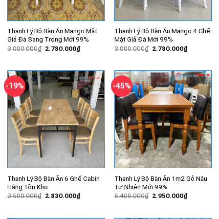
Thanh Lý Bộ Bàn Ăn Mango Mặt
Thanh Lý Bộ Bàn Ăn Mango 4 Ghế
Giả Đá Sang Trọng Mới 99%
Mặt Giả Đá Mới 99%
Giá
Giá
Giá
Giá
3.000.000
₫
2.780.000
₫
3.000.000
₫
2.780.000
₫
gốc
hiện
gốc
hiện
là:
tại
là:
tại
3.000.000₫.
là:
3.000.000₫.
là:
2.780.000₫.
2.780.000
-19%
-45%
Thanh Lý Bộ Bàn Ăn 6 Ghế Cabin
Thanh Lý Bộ Bàn Ăn 1m2 Gỗ Nâu
Hàng Tồn Kho
Tự Nhiên Mới 99%
Giá
Giá
Giá
Giá
3.500.000
₫
2.830.000
₫
5.400.000
₫
2.950.000
₫
gốc
hiện
gốc
hiện
là:
tại
là:
tại
3.500.000₫.
là:
5.400.000₫.
là: