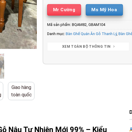
Mr Cường
Ms Mỹ Hoa
Mã sản phẩm:
BQAM82, GBAM104
Danh mục:
Bàn Ghế Quán Ăn Gỗ Thanh Lý
,
Bàn Ghế
XEM TOÀN BỘ THÔNG TIN
Giao hàng
g
toàn quốc
ỗ Nâu Tự Nhiên Mới 99% – Kiểu