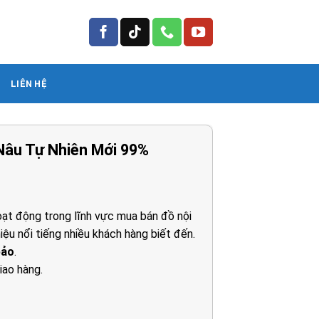
LIÊN HỆ
Nâu Tự Nhiên Mới 99%
á
ện
ạt động trong lĩnh vực mua bán đồ nội
iệu nổi tiếng nhiều khách hàng biết đến.
50.000₫.
bảo
.
iao hàng.