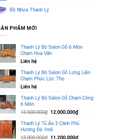
Đồ Nhựa Thanh Lý
SẢN PHẨM MỚI
Thanh Lý Bộ Salon Gỗ 6 Món
Chạm Hoa Văn
Liên hệ
Thanh Lý Bộ Salon Gỗ Lưng Liền
Chạm Phúc Lộc Thọ
Liên hệ
Thanh Lý Bộ Salon Gỗ Chạm Công
6 Món
Giá
Giá
13.500.000
₫
12.000.000
₫
gốc
hiện
Thanh Lý Tủ Áo 3 Cánh Phủ
là:
tại
Hương Đá 1m6
13.500.000₫.
là:
Giá
Giá
13.000.000
₫
11.200.000
₫
12.000.000₫.