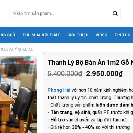
Tìm
kiếm:
ANG CHỦ
THU MUA NỘI THẤT
GIỚI THIỆU
VIDEO
TIN TỨC
 BÀN GHẾ QUÁN ĂN
Thanh Lý Bộ Bàn Ăn 1m2 Gỗ 
Giá
Gi
5.400.000
₫
2.950.000
₫
gốc
hi
là:
tại
Phong Hải
với hơn 10 năm kinh nghiệm ho
5.400.000₫.
là:
thất thanh lý uy tín, chất lượng. Thương h
2.9
- Chất lượng sản phẩm
luôn được đảm 
-
Tân trang, vệ sinh
, quấn PE trước khi g
-
Hỗ trợ
vận chuyển và lắp đặt tận nơi.
- Giá rẻ hơn
30% - 40%
so với thị trường.