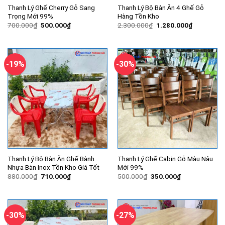
Thanh Lý Ghế Cherry Gỗ Sang
Thanh Lý Bộ Bàn Ăn 4 Ghế Gỗ
Trọng Mới 99%
Hàng Tồn Kho
Giá
Giá
Giá
Giá
700.000
₫
500.000
₫
2.300.000
₫
1.280.000
₫
gốc
hiện
gốc
hiện
là:
tại
là:
tại
700.000₫.
là:
2.300.000₫.
là:
500.000₫.
1.280.000
-19%
-30%
Thanh Lý Bộ Bàn Ăn Ghế Bành
Thanh Lý Ghế Cabin Gỗ Màu Nâu
Nhựa Bàn Inox Tồn Kho Giá Tốt
Mới 99%
Giá
Giá
Giá
Giá
880.000
₫
710.000
₫
500.000
₫
350.000
₫
gốc
hiện
gốc
hiện
là:
tại
là:
tại
880.000₫.
là:
500.000₫.
là:
710.000₫.
350.000₫.
-30%
-27%