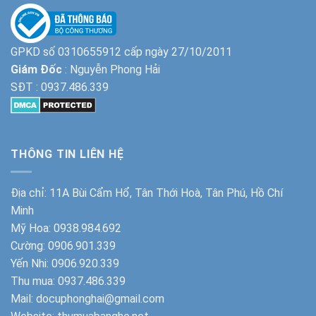
GPKD số 0310655912 cấp ngày 27/10/2011
Giám Đốc
: Nguyễn Phong Hải
SĐT :
0937.486.339
THÔNG TIN LIÊN HỆ
Địa chỉ: 11A Bùi Cẩm Hổ, Tân Thới Hoà, Tân Phú, Hồ Chí
Minh
Mỹ Hoa:
0938.984.692
Cường:
0906.901.339
Yến Nhi:
0906.920.339
Thu mua:
0937.486.339
Mail: docuphonghai@gmail.com