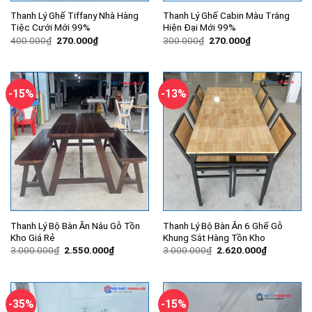
Thanh Lý Ghế Tiffany Nhà Hàng
Thanh Lý Ghế Cabin Màu Trắng
Tiệc Cưới Mới 99%
Hiện Đại Mới 99%
Giá
Giá
Giá
Giá
400.000
₫
270.000
₫
300.000
₫
270.000
₫
gốc
hiện
gốc
hiện
là:
tại
là:
tại
400.000₫.
là:
300.000₫.
là:
270.000₫.
270.000₫.
-15%
-13%
Thanh Lý Bộ Bàn Ăn Nâu Gỗ Tồn
Thanh Lý Bộ Bàn Ăn 6 Ghế Gỗ
Kho Giá Rẻ
Khung Sắt Hàng Tồn Kho
Giá
Giá
Giá
Giá
3.000.000
₫
2.550.000
₫
3.000.000
₫
2.620.000
₫
gốc
hiện
gốc
hiện
là:
tại
là:
tại
3.000.000₫.
là:
3.000.000₫.
là:
2.550.000₫.
2.620.000
-35%
-15%