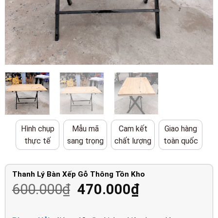
Hình chụp
Mẫu mã
Cam kết
Giao hàng
thực tế
sang trọng
chất lượng
toàn quốc
Thanh Lý Bàn Xếp Gỗ Thông Tồn Kho
Giá
Giá
600.000
₫
470.000
₫
gốc
hiện
là:
tại