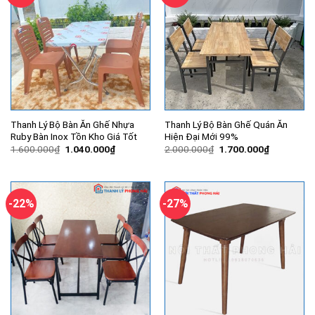
Thanh Lý Bộ Bàn Ăn Ghế Nhựa
Thanh Lý Bộ Bàn Ghế Quán Ăn
Ruby Bàn Inox Tồn Kho Giá Tốt
Hiện Đại Mới 99%
Giá
Giá
Giá
Giá
1.600.000
₫
1.040.000
₫
2.000.000
₫
1.700.000
₫
gốc
hiện
gốc
hiện
là:
tại
là:
tại
1.600.000₫.
là:
2.000.000₫.
là:
1.040.000₫.
1.700.000
-22%
-27%