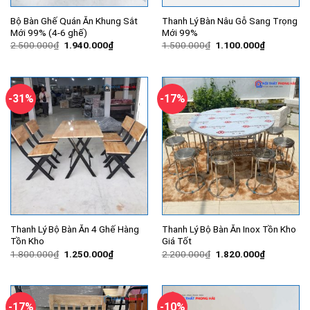
Bộ Bàn Ghế Quán Ăn Khung Sắt
Thanh Lý Bàn Nâu Gỗ Sang Trọng
Mới 99% (4-6 ghế)
Mới 99%
Giá
Giá
Giá
Giá
2.500.000
₫
1.940.000
₫
1.500.000
₫
1.100.000
₫
gốc
hiện
gốc
hiện
là:
tại
là:
tại
2.500.000₫.
là:
1.500.000₫.
là:
1.940.000₫.
1.100.000
-31%
-17%
Thanh Lý Bộ Bàn Ăn 4 Ghế Hàng
Thanh Lý Bộ Bàn Ăn Inox Tồn Kho
Tồn Kho
Giá Tốt
Giá
Giá
Giá
Giá
1.800.000
₫
1.250.000
₫
2.200.000
₫
1.820.000
₫
gốc
hiện
gốc
hiện
là:
tại
là:
tại
1.800.000₫.
là:
2.200.000₫.
là:
1.250.000₫.
1.820.000
-17%
-10%