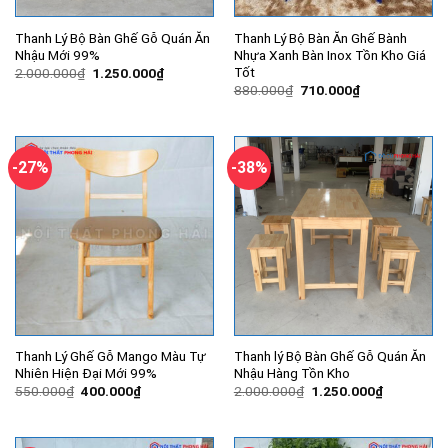
Thanh Lý Bộ Bàn Ghế Gỗ Quán Ăn
Thanh Lý Bộ Bàn Ăn Ghế Bành
Nhậu Mới 99%
Nhựa Xanh Bàn Inox Tồn Kho Giá
Tốt
Giá
Giá
2.000.000
₫
1.250.000
₫
gốc
hiện
Giá
Giá
880.000
₫
710.000
₫
là:
tại
gốc
hiện
2.000.000₫.
là:
là:
tại
1.250.000₫.
880.000₫.
là:
710.000₫.
-27%
-38%
Thanh Lý Ghế Gỗ Mango Màu Tự
Thanh lý Bộ Bàn Ghế Gỗ Quán Ăn
Nhiên Hiện Đại Mới 99%
Nhậu Hàng Tồn Kho
Giá
Giá
Giá
Giá
550.000
₫
400.000
₫
2.000.000
₫
1.250.000
₫
gốc
hiện
gốc
hiện
là:
tại
là:
tại
550.000₫.
là:
2.000.000₫.
là:
400.000₫.
1.250.000