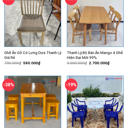
Ghế Ăn Gỗ Có Lưng Dựa Thanh Lý
Thanh Lý Bộ Bàn Ăn Mango 4 Ghế
Giá Rẻ
Hiện Đại Mới 99%
Giá
Giá
Giá
Giá
700.000
₫
580.000
₫
3.000.000
₫
2.700.000
₫
gốc
hiện
gốc
hiện
là:
tại
là:
tại
700.000₫.
là:
3.000.000₫.
là:
580.000₫.
2.700.000
-38%
-19%