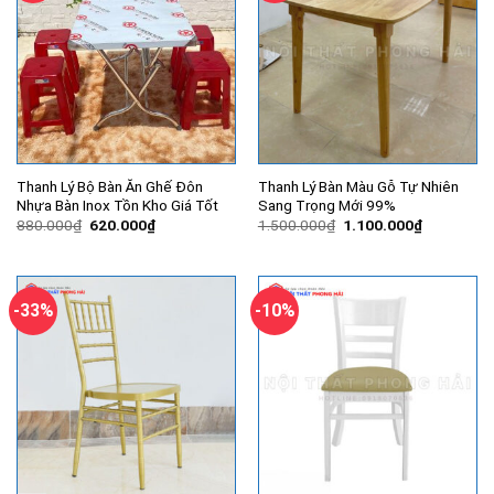
Thanh Lý Bộ Bàn Ăn Ghế Đôn
Thanh Lý Bàn Màu Gỗ Tự Nhiên
Nhựa Bàn Inox Tồn Kho Giá Tốt
Sang Trọng Mới 99%
Giá
Giá
Giá
Giá
880.000
₫
620.000
₫
1.500.000
₫
1.100.000
₫
gốc
hiện
gốc
hiện
là:
tại
là:
tại
880.000₫.
là:
1.500.000₫.
là:
620.000₫.
1.100.000
-33%
-10%