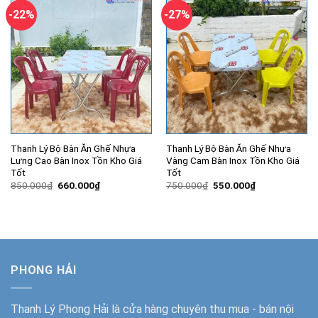
-22%
-27%
Thanh Lý Bộ Bàn Ăn Ghế Nhựa
Thanh Lý Bộ Bàn Ăn Ghế Nhựa
Lưng Cao Bàn Inox Tồn Kho Giá
Vàng Cam Bàn Inox Tồn Kho Giá
Tốt
Tốt
Giá
Giá
Giá
Giá
850.000
₫
660.000
₫
750.000
₫
550.000
₫
gốc
hiện
gốc
hiện
là:
tại
là:
tại
850.000₫.
là:
750.000₫.
là:
660.000₫.
550.000₫.
PHONG HẢI
Thanh Lý Phong Hải
là cửa hàng chuyên thu mua - bán nội