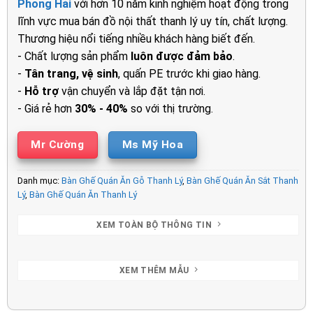
Phong Hải
với hơn 10 năm kinh nghiệm hoạt động trong
600.000₫.
là:
lĩnh vực mua bán đồ nội thất thanh lý uy tín, chất lượng.
470.000₫.
Thương hiệu nổi tiếng nhiều khách hàng biết đến.
- Chất lượng sản phẩm
luôn được đảm bảo
.
-
Tân trang, vệ sinh
, quấn PE trước khi giao hàng.
-
Hỗ trợ
vận chuyển và lắp đặt tận nơi.
- Giá rẻ hơn
30% - 40%
so với thị trường.
Mr Cường
Ms Mỹ Hoa
Danh mục:
Bàn Ghế Quán Ăn Gỗ Thanh Lý
,
Bàn Ghế Quán Ăn Sắt Thanh
Lý
,
Bàn Ghế Quán Ăn Thanh Lý
XEM TOÀN BỘ THÔNG TIN
XEM THÊM MẪU