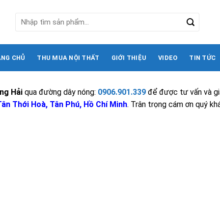
Tìm
kiếm:
ANG CHỦ
THU MUA NỘI THẤT
GIỚI THIỆU
VIDEO
TIN TỨC
ng Hải
qua đường dây nóng:
0906.901.339
để được tư vấn và gi
ân Thới Hoà, Tân Phú, Hồ Chí Minh
. Trân trọng cám ơn quý kh