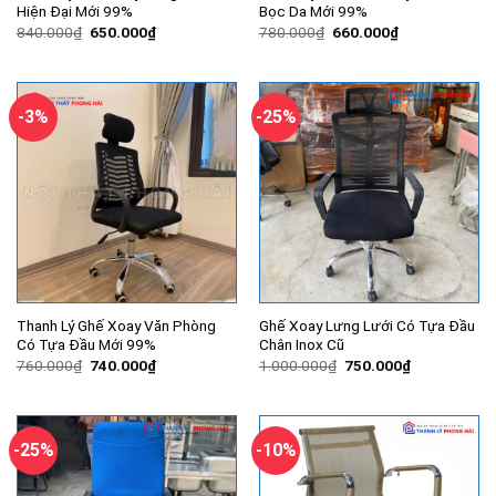
Hiện Đại Mới 99%
Bọc Da Mới 99%
Giá
Giá
Giá
Giá
840.000
₫
650.000
₫
780.000
₫
660.000
₫
gốc
hiện
gốc
hiện
là:
tại
là:
tại
840.000₫.
là:
780.000₫.
là:
650.000₫.
660.000₫.
-3%
-25%
Thanh Lý Ghế Xoay Văn Phòng
Ghế Xoay Lưng Lưới Có Tựa Đầu
Có Tựa Đầu Mới 99%
Chân Inox Cũ
Giá
Giá
Giá
Giá
760.000
₫
740.000
₫
1.000.000
₫
750.000
₫
gốc
hiện
gốc
hiện
là:
tại
là:
tại
760.000₫.
là:
1.000.000₫.
là:
740.000₫.
750.000₫.
-25%
-10%