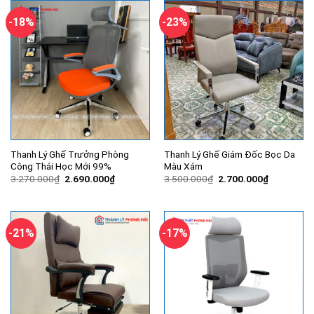
2.230.000₫.
2.380.000
-18%
-23%
Thanh Lý Ghế Trưởng Phòng
Thanh Lý Ghế Giám Đốc Bọc Da
Công Thái Học Mới 99%
Màu Xám
Giá
Giá
Giá
Giá
3.270.000
₫
2.690.000
₫
3.500.000
₫
2.700.000
₫
gốc
hiện
gốc
hiện
là:
tại
là:
tại
3.270.000₫.
là:
3.500.000₫.
là:
2.690.000₫.
2.700.000
-21%
-17%