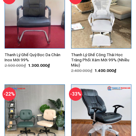
Thanh Lý Ghế Quỳ Bọc Da Chân
Thanh Lý Ghế Công Thái Học
Inox Mới 99%
Trắng Phối Xám Mới 99% (Nhiều
Màu)
Giá
Giá
2.500.000
₫
1.300.000
₫
gốc
hiện
Giá
Giá
2.400.000
₫
1.400.000
₫
là:
tại
gốc
hiện
2.500.000₫.
là:
là:
tại
1.300.000₫.
2.400.000₫.
là:
1.400.000
-22%
-33%