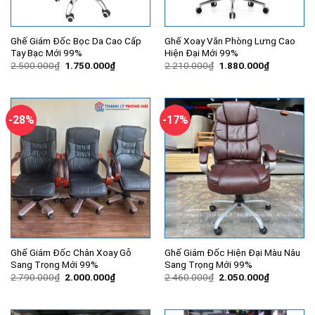
Ghế Giám Đốc Bọc Da Cao Cấp
Ghế Xoay Văn Phòng Lưng Cao
Tay Bạc Mới 99%
Hiện Đại Mới 99%
Giá
Giá
Giá
Giá
2.500.000
₫
1.750.000
₫
2.210.000
₫
1.880.000
₫
gốc
hiện
gốc
hiện
là:
tại
là:
tại
2.500.000₫.
là:
2.210.000₫.
là:
1.750.000₫.
1.880.000
-28%
-17%
Ghế Giám Đốc Chân Xoay Gỗ
Ghế Giám Đốc Hiện Đại Màu Nâu
Sang Trọng Mới 99%
Sang Trọng Mới 99%
Giá
Giá
Giá
Giá
2.790.000
₫
2.000.000
₫
2.460.000
₫
2.050.000
₫
gốc
hiện
gốc
hiện
là:
tại
là:
tại
2.790.000₫.
là:
2.460.000₫.
là:
2.000.000₫.
2.050.000