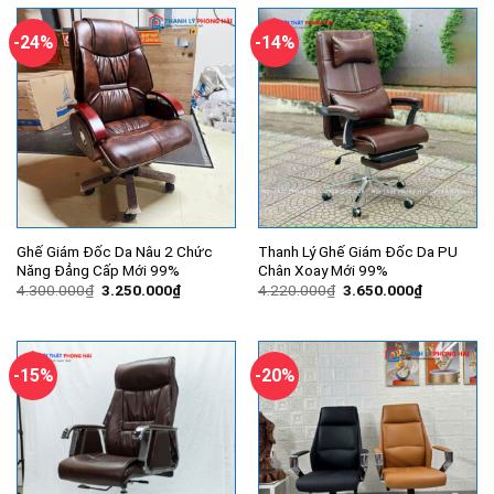
2.850.000₫.
3.250.000
-24%
-14%
Ghế Giám Đốc Da Nâu 2 Chức
Thanh Lý Ghế Giám Đốc Da PU
Năng Đẳng Cấp Mới 99%
Chân Xoay Mới 99%
Giá
Giá
Giá
Giá
4.300.000
₫
3.250.000
₫
4.220.000
₫
3.650.000
₫
gốc
hiện
gốc
hiện
là:
tại
là:
tại
4.300.000₫.
là:
4.220.000₫.
là:
3.250.000₫.
3.650.000
-15%
-20%