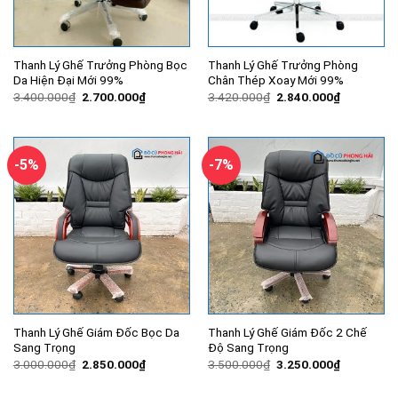
Thanh Lý Ghế Trưởng Phòng Bọc
Thanh Lý Ghế Trưởng Phòng
Da Hiện Đại Mới 99%
Chân Thép Xoay Mới 99%
Giá
Giá
Giá
Giá
3.400.000
₫
2.700.000
₫
3.420.000
₫
2.840.000
₫
gốc
hiện
gốc
hiện
là:
tại
là:
tại
3.400.000₫.
là:
3.420.000₫.
là:
2.700.000₫.
2.840.000
-5%
-7%
Thanh Lý Ghế Giám Đốc Bọc Da
Thanh Lý Ghế Giám Đốc 2 Chế
Sang Trọng
Độ Sang Trọng
Giá
Giá
Giá
Giá
3.000.000
₫
2.850.000
₫
3.500.000
₫
3.250.000
₫
gốc
hiện
gốc
hiện
là:
tại
là:
tại
3.000.000₫.
là:
3.500.000₫.
là: