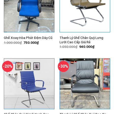
Thanh Lý Ghế Chân Quỳ Lưng
Ghế Xoay Hòa Phát Đệm Dày Cũ
Lưới Cao Cấp Giá Rẻ
Giá
Giá
1.000.000
₫
750.000
₫
gốc
hiện
Giá
Giá
1.050.000
₫
940.000
₫
là:
tại
gốc
hiện
1.000.000₫.
là:
là:
tại
750.000₫.
1.050.000₫.
là:
940.000₫.
-20%
-30%