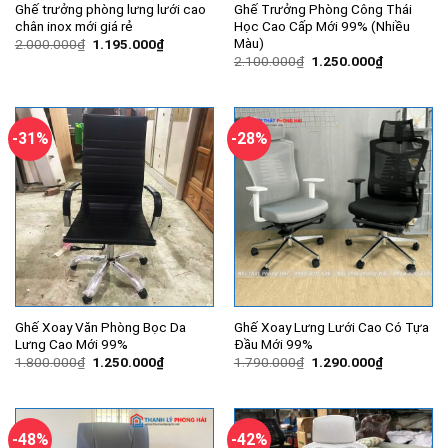
Ghế trưởng phòng lưng lưới cao
Ghế Trưởng Phòng Công Thái
chân inox mới giá rẻ
Học Cao Cấp Mới 99% (Nhiều
Màu)
Giá
Giá
2.000.000
₫
1.195.000
₫
gốc
hiện
Giá
Giá
2.100.000
₫
1.250.000
₫
là:
tại
gốc
hiện
2.000.000₫.
là:
là:
tại
1.195.000₫.
2.100.000₫.
là:
1.250.000
-31%
-28%
Ghế Xoay Văn Phòng Bọc Da
Ghế Xoay Lưng Lưới Cao Có Tựa
Lưng Cao Mới 99%
Đầu Mới 99%
Giá
Giá
Giá
Giá
1.800.000
₫
1.250.000
₫
1.790.000
₫
1.290.000
₫
gốc
hiện
gốc
hiện
là:
tại
là:
tại
1.800.000₫.
là:
1.790.000₫.
là:
1.250.000₫.
1.290.000
-48%
-42%