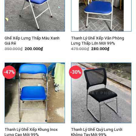
Ghế Xếp Lưng Thấp Màu Xanh
Thanh Lý Ghế Xếp Văn Phòng
Giá Rẻ
Lưng Thấp Lớn Mới 99%
Giá
Giá
Giá
Giá
350.000
₫
200.000
₫
475.000
₫
280.000
₫
gốc
hiện
gốc
hiện
là:
tại
là:
tại
350.000₫.
là:
475.000₫.
là:
200.000₫.
280.000₫.
-47%
-30%
Thanh Lý Ghế Xếp Khung Inox
Thanh Lý Ghế Quỳ Lưng Lưới
Lưng Cao Mới 99%
Không Tay Mới 99%