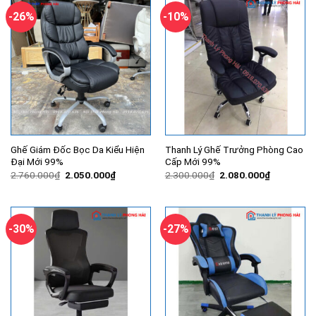
-26%
-10%
Ghế Giám Đốc Bọc Da Kiểu Hiện
Thanh Lý Ghế Trưởng Phòng Cao
Đại Mới 99%
Cấp Mới 99%
Giá
Giá
Giá
Giá
2.760.000
₫
2.050.000
₫
2.300.000
₫
2.080.000
₫
gốc
hiện
gốc
hiện
là:
tại
là:
tại
2.760.000₫.
là:
2.300.000₫.
là:
2.050.000₫.
2.080.000
-30%
-27%