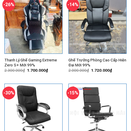
-26%
-14%
Thanh Lý Ghế Gaming Extreme
Ghế Trưởng Phòng Cao Cấp Hiện
Zero S+ Mới 99%
Đại Mới 99%
Giá
Giá
Giá
Giá
2.300.000
₫
1.700.000
₫
2.000.000
₫
1.720.000
₫
gốc
hiện
gốc
hiện
là:
tại
là:
tại
2.300.000₫.
là:
2.000.000₫.
là:
1.700.000₫.
1.720.000
-30%
-15%