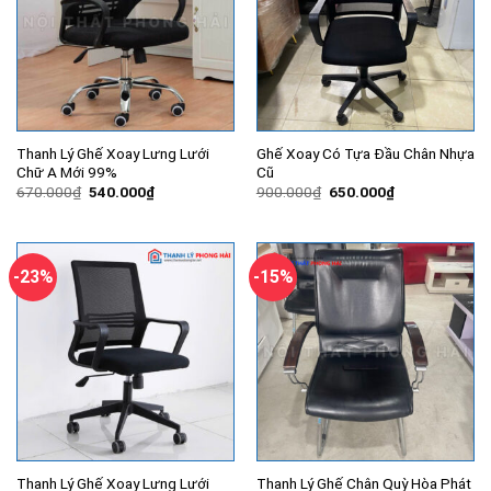
Thanh Lý Ghế Xoay Lưng Lưới
Ghế Xoay Có Tựa Đầu Chân Nhựa
Chữ A Mới 99%
Cũ
Giá
Giá
Giá
Giá
670.000
₫
540.000
₫
900.000
₫
650.000
₫
gốc
hiện
gốc
hiện
là:
tại
là:
tại
670.000₫.
là:
900.000₫.
là:
540.000₫.
650.000₫.
-23%
-15%
Thanh Lý Ghế Xoay Lưng Lưới
Thanh Lý Ghế Chân Quỳ Hòa Phát