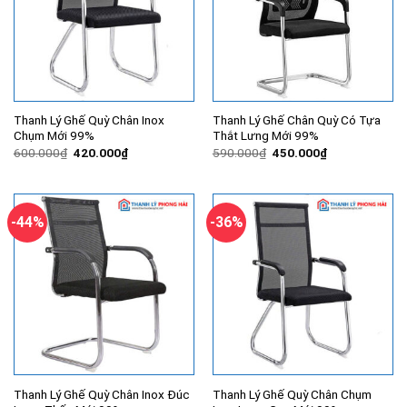
Thanh Lý Ghế Quỳ Chân Inox
Thanh Lý Ghế Chân Quỳ Có Tựa
Chụm Mới 99%
Thắt Lưng Mới 99%
Giá
Giá
Giá
Giá
600.000
₫
420.000
₫
590.000
₫
450.000
₫
gốc
hiện
gốc
hiện
là:
tại
là:
tại
600.000₫.
là:
590.000₫.
là:
420.000₫.
450.000₫.
-44%
-36%
Thanh Lý Ghế Quỳ Chân Inox Đúc
Thanh Lý Ghế Quỳ Chân Chụm