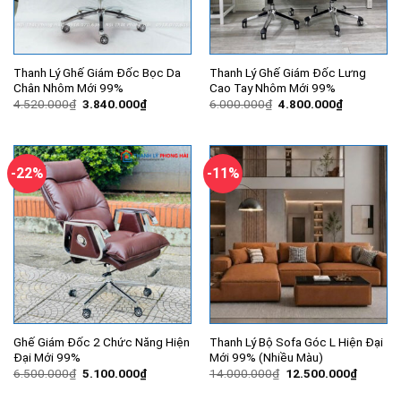
Thanh Lý Ghế Giám Đốc Bọc Da
Thanh Lý Ghế Giám Đốc Lưng
Chân Nhôm Mới 99%
Cao Tay Nhôm Mới 99%
Giá
Giá
Giá
Giá
4.520.000
₫
3.840.000
₫
6.000.000
₫
4.800.000
₫
gốc
hiện
gốc
hiện
là:
tại
là:
tại
4.520.000₫.
là:
6.000.000₫.
là:
3.840.000₫.
4.800.000
-22%
-11%
Ghế Giám Đốc 2 Chức Năng Hiện
Thanh Lý Bộ Sofa Góc L Hiện Đại
Đại Mới 99%
Mới 99% (Nhiều Màu)
Giá
Giá
Giá
Giá
6.500.000
₫
5.100.000
₫
14.000.000
₫
12.500.000
₫
gốc
hiện
gốc
hiện
là:
tại
là:
tại