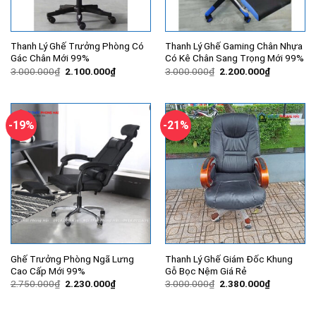
Thanh Lý Ghế Trưởng Phòng Có
Thanh Lý Ghế Gaming Chân Nhựa
Gác Chân Mới 99%
Có Kê Chân Sang Trọng Mới 99%
Giá
Giá
Giá
Giá
3.000.000
₫
2.100.000
₫
3.000.000
₫
2.200.000
₫
gốc
hiện
gốc
hiện
là:
tại
là:
tại
3.000.000₫.
là:
3.000.000₫.
là:
2.100.000₫.
2.200.000
-19%
-21%
Ghế Trưởng Phòng Ngã Lưng
Thanh Lý Ghế Giám Đốc Khung
Cao Cấp Mới 99%
Gỗ Bọc Nệm Giá Rẻ
Giá
Giá
Giá
Giá
2.750.000
₫
2.230.000
₫
3.000.000
₫
2.380.000
₫
gốc
hiện
gốc
hiện
là:
tại
là:
tại
2.750.000₫.
là:
3.000.000₫.
là: