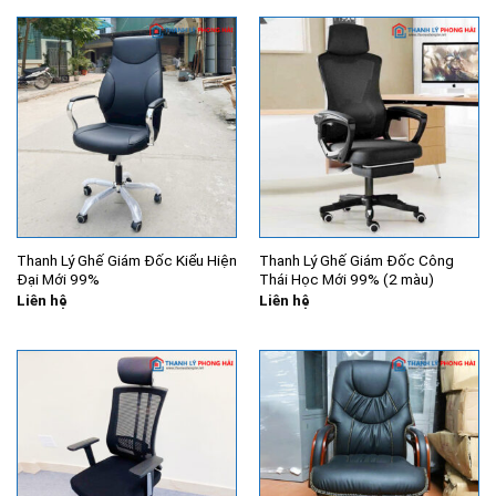
6.500.000₫.
là:
14.000.000₫.
là:
5.100.000₫.
12.500.
Thanh Lý Ghế Giám Đốc Kiểu Hiện
Thanh Lý Ghế Giám Đốc Công
Đại Mới 99%
Thái Học Mới 99% (2 màu)
Liên hệ
Liên hệ