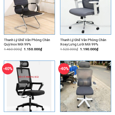
Thanh Lý Ghế Văn Phòng Chân
Thanh Lý Ghế Văn Phòng Chân
Quỳ Inox Mới 99%
Xoay Lưng Lưới Mới 99%
Giá
Giá
Giá
Giá
1.460.000
₫
1.150.000
₫
1.520.000
₫
1.190.000
₫
gốc
hiện
gốc
hiện
là:
tại
là:
tại
1.460.000₫.
là:
1.520.000₫.
là:
1.150.000₫.
1.190.000
-40%
-40%