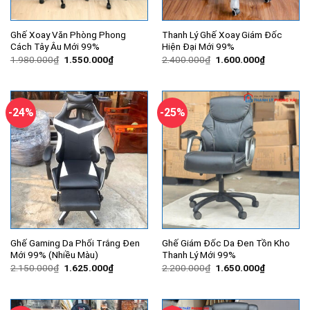
Ghế Xoay Văn Phòng Phong
Thanh Lý Ghế Xoay Giám Đốc
Cách Tây Âu Mới 99%
Hiện Đại Mới 99%
Giá
Giá
Giá
Giá
1.980.000
₫
1.550.000
₫
2.400.000
₫
1.600.000
₫
gốc
hiện
gốc
hiện
là:
tại
là:
tại
1.980.000₫.
là:
2.400.000₫.
là:
1.550.000₫.
1.600.000
-24%
-25%
Ghế Gaming Da Phối Trắng Đen
Ghế Giám Đốc Da Đen Tồn Kho
Mới 99% (Nhiều Màu)
Thanh Lý Mới 99%
Giá
Giá
Giá
Giá
2.150.000
₫
1.625.000
₫
2.200.000
₫
1.650.000
₫
gốc
hiện
gốc
hiện
là:
tại
là:
tại
2.150.000₫.
là:
2.200.000₫.
là:
1.625.000₫.
1.650.000