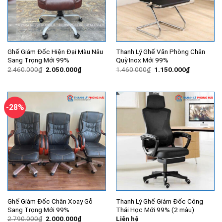
Ghế Giám Đốc Hiện Đại Màu Nâu
Thanh Lý Ghế Văn Phòng Chân
Sang Trọng Mới 99%
Quỳ Inox Mới 99%
Giá
Giá
Giá
Giá
2.460.000
₫
2.050.000
₫
1.460.000
₫
1.150.000
₫
gốc
hiện
gốc
hiện
là:
tại
là:
tại
2.460.000₫.
là:
1.460.000₫.
là:
2.050.000₫.
1.150.000
-28%
Ghế Giám Đốc Chân Xoay Gỗ
Thanh Lý Ghế Giám Đốc Công
Sang Trọng Mới 99%
Thái Học Mới 99% (2 màu)
Giá
Giá
2.790.000
₫
2.000.000
₫
Liên hệ