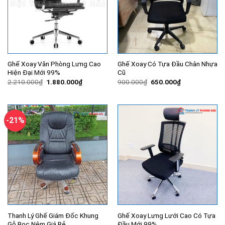
Ghế Xoay Văn Phòng Lưng Cao
Ghế Xoay Có Tựa Đầu Chân Nhựa
Hiện Đại Mới 99%
Cũ
Giá
Giá
Giá
Giá
2.210.000
₫
1.880.000
₫
900.000
₫
650.000
₫
gốc
hiện
gốc
hiện
là:
tại
là:
tại
2.210.000₫.
là:
900.000₫.
là:
1.880.000₫.
650.000₫.
-21%
Thanh Lý Ghế Giám Đốc Khung
Ghế Xoay Lưng Lưới Cao Có Tựa
Gỗ Bọc Nệm Giá Rẻ
Đầu Mới 99%