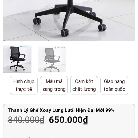
Hình chụp
Mẫu mã
Cam kết
Giao hàng
thực tế
sang trọng
chất lượng
toàn quốc
Thanh Lý Ghế Xoay Lưng Lưới Hiện Đại Mới 99%
Giá
Giá
840.000
₫
650.000
₫
gốc
hiện
là:
tại