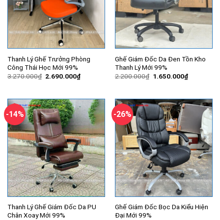
Thanh Lý Ghế Trưởng Phòng
Ghế Giám Đốc Da Đen Tồn Kho
Công Thái Học Mới 99%
Thanh Lý Mới 99%
Giá
Giá
Giá
Giá
3.270.000
₫
2.690.000
₫
2.200.000
₫
1.650.000
₫
gốc
hiện
gốc
hiện
là:
tại
là:
tại
3.270.000₫.
là:
2.200.000₫.
là:
2.690.000₫.
1.650.000
-14%
-26%
Thanh Lý Ghế Giám Đốc Da PU
Ghế Giám Đốc Bọc Da Kiểu Hiện
Chân Xoay Mới 99%
Đại Mới 99%