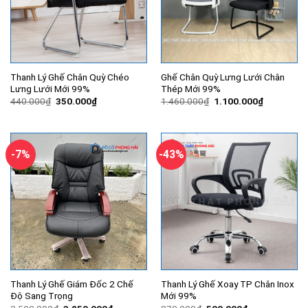
Thanh Lý Ghế Chân Quỳ Chéo
Ghế Chân Quỳ Lưng Lưới Chân
Lưng Lưới Mới 99%
Thép Mới 99%
Giá
Giá
Giá
Giá
440.000
₫
350.000
₫
1.460.000
₫
1.100.000
₫
gốc
hiện
gốc
hiện
là:
tại
là:
tại
440.000₫.
là:
1.460.000₫.
là:
350.000₫.
1.100.000
-7%
-43%
Thanh Lý Ghế Giám Đốc 2 Chế
Thanh Lý Ghế Xoay TP Chân Inox
Độ Sang Trọng
Mới 99%
Giá
Giá
Giá
Giá