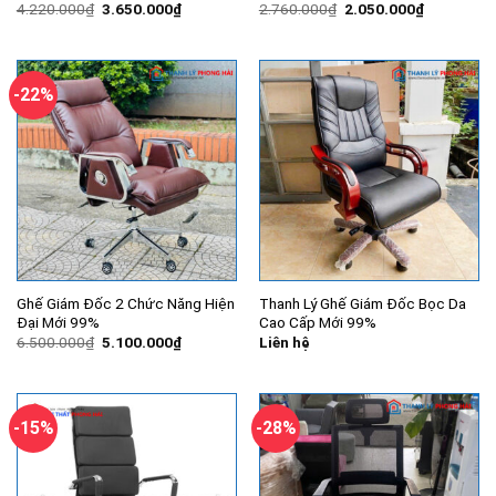
Giá
Giá
Giá
Giá
4.220.000
₫
3.650.000
₫
2.760.000
₫
2.050.000
₫
gốc
hiện
gốc
hiện
là:
tại
là:
tại
4.220.000₫.
là:
2.760.000₫.
là:
3.650.000₫.
2.050.000
-22%
Ghế Giám Đốc 2 Chức Năng Hiện
Thanh Lý Ghế Giám Đốc Bọc Da
Đại Mới 99%
Cao Cấp Mới 99%
Giá
Giá
6.500.000
₫
5.100.000
₫
Liên hệ
gốc
hiện
là:
tại
6.500.000₫.
là:
5.100.000₫.
-15%
-28%