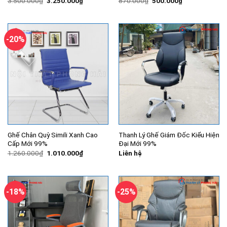
3.500.000
₫
3.250.000
₫
870.000
₫
500.000
₫
gốc
hiện
gốc
hiện
là:
tại
là:
tại
3.500.000₫.
là:
870.000₫.
là:
3.250.000₫.
500.000₫.
-20%
Ghế Chân Quỳ Simili Xanh Cao
Thanh Lý Ghế Giám Đốc Kiểu Hiện
Cấp Mới 99%
Đại Mới 99%
Giá
Giá
1.260.000
₫
1.010.000
₫
Liên hệ
gốc
hiện
là:
tại
1.260.000₫.
là:
1.010.000₫.
-18%
-25%