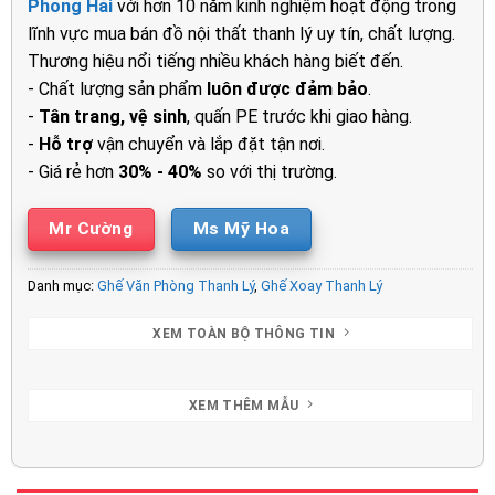
Phong Hải
với hơn 10 năm kinh nghiệm hoạt động trong
840.000₫.
là:
lĩnh vực mua bán đồ nội thất thanh lý uy tín, chất lượng.
650.000₫.
Thương hiệu nổi tiếng nhiều khách hàng biết đến.
- Chất lượng sản phẩm
luôn được đảm bảo
.
-
Tân trang, vệ sinh
, quấn PE trước khi giao hàng.
-
Hỗ trợ
vận chuyển và lắp đặt tận nơi.
- Giá rẻ hơn
30% - 40%
so với thị trường.
Mr Cường
Ms Mỹ Hoa
Danh mục:
Ghế Văn Phòng Thanh Lý
,
Ghế Xoay Thanh Lý
XEM TOÀN BỘ THÔNG TIN
XEM THÊM MẪU