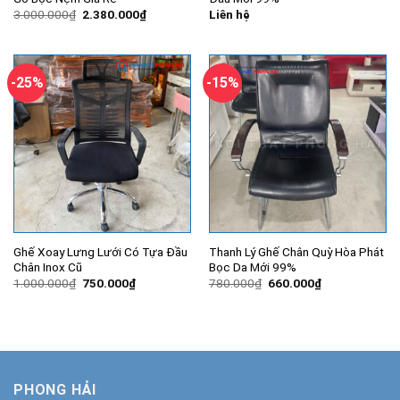
Giá
Giá
3.000.000
₫
2.380.000
₫
Liên hệ
gốc
hiện
là:
tại
3.000.000₫.
là:
2.380.000₫.
-25%
-15%
Ghế Xoay Lưng Lưới Có Tựa Đầu
Thanh Lý Ghế Chân Quỳ Hòa Phát
Chân Inox Cũ
Bọc Da Mới 99%
Giá
Giá
Giá
Giá
1.000.000
₫
750.000
₫
780.000
₫
660.000
₫
gốc
hiện
gốc
hiện
là:
tại
là:
tại
1.000.000₫.
là:
780.000₫.
là:
750.000₫.
660.000₫.
PHONG HẢI