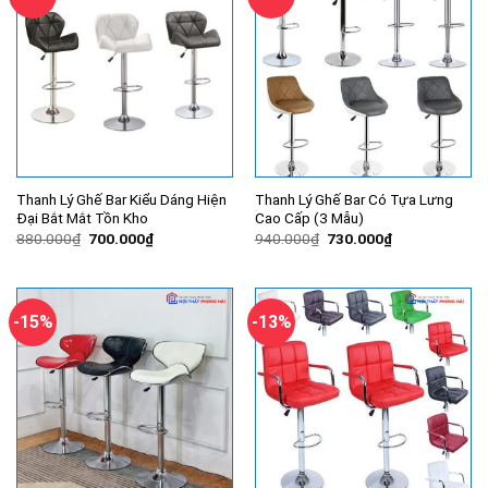
Thanh Lý Ghế Bar Kiểu Dáng Hiện
Thanh Lý Ghế Bar Có Tựa Lưng
Đại Bắt Mắt Tồn Kho
Cao Cấp (3 Mẫu)
Giá
Giá
Giá
Giá
880.000
₫
700.000
₫
940.000
₫
730.000
₫
gốc
hiện
gốc
hiện
là:
tại
là:
tại
880.000₫.
là:
940.000₫.
là:
700.000₫.
730.000₫.
-15%
-13%