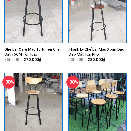
Ghế Bar Cafe Màu Tự Nhiên Chân
Thanh Lý Ghế Bar Màu Xoan Đào
Sắt 75CM Tồn Kho
Đẹp Mắt Tồn Kho
Giá
Giá
Giá
Giá
350.000
₫
270.000
₫
400.000
₫
280.000
₫
gốc
hiện
gốc
hiện
là:
tại
là:
tại
350.000₫.
là:
400.000₫.
là:
270.000₫.
280.000₫.
-30%
-30%