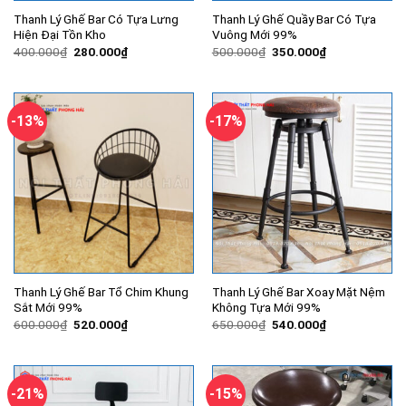
Thanh Lý Ghế Bar Có Tựa Lưng
Thanh Lý Ghế Quầy Bar Có Tựa
Hiện Đại Tồn Kho
Vuông Mới 99%
Giá
Giá
Giá
Giá
400.000
₫
280.000
₫
500.000
₫
350.000
₫
gốc
hiện
gốc
hiện
là:
tại
là:
tại
400.000₫.
là:
500.000₫.
là:
280.000₫.
350.000₫.
-13%
-17%
Thanh Lý Ghế Bar Tổ Chim Khung
Thanh Lý Ghế Bar Xoay Mặt Nệm
Sắt Mới 99%
Không Tựa Mới 99%
Giá
Giá
Giá
Giá
600.000
₫
520.000
₫
650.000
₫
540.000
₫
gốc
hiện
gốc
hiện
là:
tại
là:
tại
600.000₫.
là:
650.000₫.
là:
520.000₫.
540.000₫.
-21%
-15%