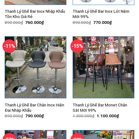
Thanh Lý Ghế Bar Inox Nhập Khẩu
Thanh Lý Ghế Bar Inox Lót Nệm
Tồn Kho Giá Rẻ
Mới 99%
Giá
Giá
Giá
Giá
890.000
₫
760.000
₫
890.000
₫
770.000
₫
gốc
hiện
gốc
hiện
là:
tại
là:
tại
890.000₫.
là:
890.000₫.
là:
760.000₫.
770.000₫.
-11%
-15%
Thanh Lý Ghế Bar Chân Inox Hiện
Thanh Lý Ghế Bar Monet Chân
Đại Nhập Khẩu
Sắt Mới 99%
Giá
Giá
Giá
Giá
890.000
₫
790.000
₫
1.300.000
₫
1.100.000
₫
gốc
hiện
gốc
hiện
là:
tại
là:
tại
890.000₫.
là:
1.300.000₫.
là:
790.000₫.
1.100.000