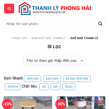
Skip
to
content
Tìm
kiếm:
TRANG CHỦ
/
BÀN GHẾ CAFE THANH LÝ
/
GHẾ BAR THANH LÝ
LỌC
Xem Nhanh
Ghế Cafe
Bàn Cafe
Bộ Bàn Ghế Cafe
Chất liệu:
Ghế Bar
Gỗ
Sắt
Nhựa
-23%
-30%