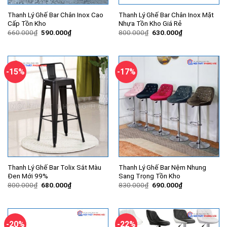
Thanh Lý Ghế Bar Chân Inox Cao
Thanh Lý Ghế Bar Chân Inox Mặt
Cấp Tồn Kho
Nhựa Tồn Kho Giá Rẻ
Giá
Giá
Giá
Giá
660.000
₫
590.000
₫
800.000
₫
630.000
₫
gốc
hiện
gốc
hiện
là:
tại
là:
tại
660.000₫.
là:
800.000₫.
là:
590.000₫.
630.000₫.
-15%
-17%
Thanh Lý Ghế Bar Tolix Sắt Màu
Thanh Lý Ghế Bar Nệm Nhung
Đen Mới 99%
Sang Trọng Tồn Kho
Giá
Giá
Giá
Giá
800.000
₫
680.000
₫
830.000
₫
690.000
₫
gốc
hiện
gốc
hiện
là:
tại
là:
tại
800.000₫.
là:
830.000₫.
là:
680.000₫.
690.000₫.
-20%
-22%