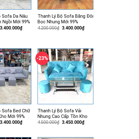
ộ Sofa Da Nâu
Thanh Lý Bộ Sofa Băng Đôi
 Ngồi Mới 99%
Bọc Nhung Mới 99%
Giá
Giá
Giá
Giá
3.400.000
₫
4.200.000
₫
3.400.000
₫
gốc
hiện
gốc
hiện
là:
tại
là:
tại
4.500.000₫.
là:
4.200.000₫.
là:
3.400.000₫.
3.400.000₫.
-23%
ộ Sofa Bed Chữ
Thanh Lý Bộ Sofa Vải
Kho Mới 99%
Nhung Cao Cấp Tồn Kho
Giá
Giá
Giá
Giá
3.400.000
₫
4.500.000
₫
3.450.000
₫
gốc
hiện
gốc
hiện
là:
tại
là:
tại
4.200.000₫.
là:
4.500.000₫.
là: