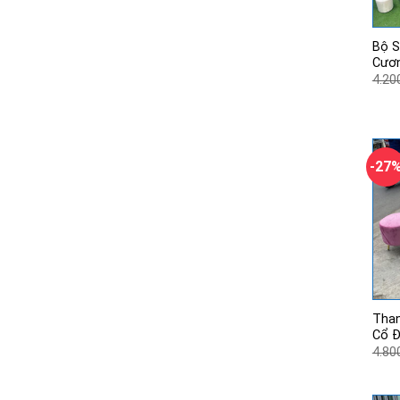
Bộ S
Cươn
4.20
-27
Than
Cổ Đ
4.80