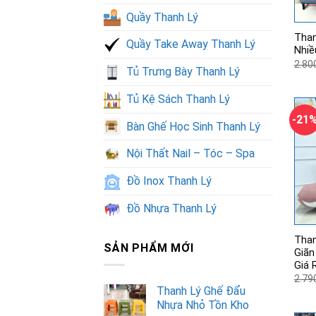
Quầy Thanh Lý
Than
Quầy Take Away Thanh Lý
Nhiề
2.80
Tủ Trưng Bày Thanh Lý
Tủ Kệ Sách Thanh Lý
-21
Bàn Ghế Học Sinh Thanh Lý
Nội Thất Nail – Tóc – Spa
Đồ Inox Thanh Lý
Đồ Nhựa Thanh Lý
Than
SẢN PHẨM MỚI
Giãn
Giá 
2.79
Thanh Lý Ghế Đẩu
Nhựa Nhỏ Tồn Kho