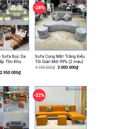
-28%
ộ Sofa Bọc Da
Sofa Cong Mặt Trăng Kiểu
Cấp Tồn Kho
Tối Giản Mới 99% (2 màu)
Giá
Giá
4.190.000
₫
3.000.000
₫
gốc
hiện
Giá
Giá
2.950.000
₫
là:
tại
gốc
hiện
4.190.000₫.
là:
là:
tại
3.000.000₫.
4.000.000₫.
là:
2.950.000₫.
-22%