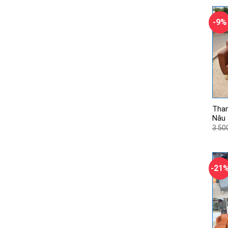
-9%
Than
Nâu 
3.50
-21