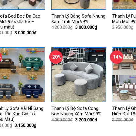
ofa Bed Bọc Da Cao
Thanh Lý Băng Sofa Nhung
Thanh Lý Fu
Mới 99% Giá Rẻ –
Xám 1m6 Mới 99%
Món Mới 99
ều màu)
Giá
Giá
4.200.000
₫
3.000.000
₫
3.950.000
₫
gốc
hiện
Giá
Giá
0.000
₫
3.000.000
₫
là:
tại
gốc
hiện
4.200.000₫.
là:
là:
tại
3.000.000₫.
4.200.000₫.
là:
3.000.000₫.
%
-20%
-14%
h Lý Sofa Vải Nỉ Sang
Thanh Lý Bộ Sofa Cong
Thanh Lý G
g Tồn Kho Giá Tốt
Bọc Nhung Xám Mới 99%
Hiện Đại Tồ
ều Màu)
Giá
Giá
4.000.000
₫
3.200.000
₫
3.700.000
₫
gốc
hiện
Giá
Giá
0.000
₫
3.150.000
₫
là:
tại
gốc
hiện
4.000.000₫.
là:
là:
tại