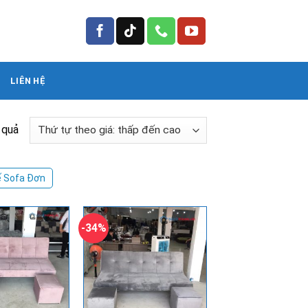
LIÊN HỆ
 quả
 Sofa Đơn
-34%