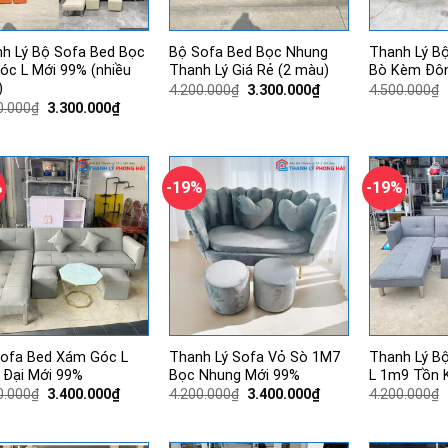
h Lý Bộ Sofa Bed Bọc
Bộ Sofa Bed Bọc Nhung
Thanh Lý B
óc L Mới 99% (nhiều
Thanh Lý Giá Rẻ (2 màu)
Bò Kèm Đôn
)
Giá
Giá
4.200.000
₫
3.300.000
₫
4.500.000
₫
gốc
hiện
Giá
Giá
0.000
₫
3.300.000
₫
là:
tại
gốc
hiện
4.200.000₫.
là:
là:
tại
3.300.000₫.
4.200.000₫.
là:
3.300.000₫.
%
-19%
-19%
ofa Bed Xám Góc L
Thanh Lý Sofa Vỏ Sò 1M7
Thanh Lý B
 Đại Mới 99%
Bọc Nhung Mới 99%
L 1m9 Tồn 
Giá
Giá
Giá
Giá
0.000
₫
3.400.000
₫
4.200.000
₫
3.400.000
₫
4.200.000
₫
gốc
hiện
gốc
hiện
là:
tại
là:
tại
4.300.000₫.
là:
4.200.000₫.
là: