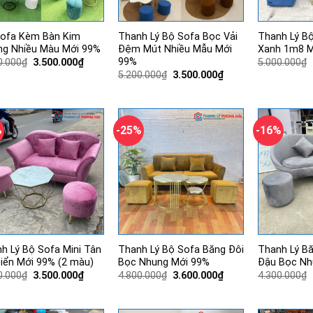
ofa Kèm Bàn Kim
Thanh Lý Bộ Sofa Bọc Vải
Thanh Lý B
g Nhiều Màu Mới 99%
Đệm Mút Nhiều Mẫu Mới
Xanh 1m8 M
99%
Giá
Giá
0.000
₫
3.500.000
₫
5.000.000
₫
gốc
hiện
Giá
Giá
5.200.000
₫
3.500.000
₫
là:
tại
gốc
hiện
4.200.000₫.
là:
là:
tại
3.500.000₫.
5.200.000₫.
là:
3.500.000₫.
%
-25%
-16%
h Lý Bộ Sofa Mini Tân
Thanh Lý Bộ Sofa Băng Đôi
Thanh Lý B
iển Mới 99% (2 màu)
Bọc Nhung Mới 99%
Đậu Bọc Nh
Giá
Giá
Giá
Giá
0.000
₫
3.500.000
₫
4.800.000
₫
3.600.000
₫
4.300.000
₫
gốc
hiện
gốc
hiện
là:
tại
là:
tại
4.800.000₫.
là:
4.800.000₫.
là: