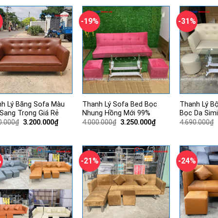
3.200.000₫.
4.500.000₫.
là:
3.150.000₫.
-19%
-31%
h Lý Băng Sofa Màu
Thanh Lý Sofa Bed Bọc
Thanh Lý B
Sang Trọng Giá Rẻ
Nhung Hồng Mới 99%
Bọc Da Simi
Giá
Giá
Giá
Giá
0.000
₫
3.200.000
₫
4.000.000
₫
3.250.000
₫
4.690.000
₫
gốc
hiện
gốc
hiện
là:
tại
là:
tại
3.500.000₫.
là:
4.000.000₫.
là:
3.200.000₫.
3.250.000₫.
%
-21%
-24%