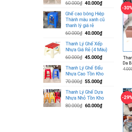
Giá
Giá
60.000
₫
40.000
₫
-30
gốc
hiện
Ghế cao bông Hiệp
là:
tại
Thành màu xanh cũ
60.000₫.
là:
thanh lý giá rẻ
40.000₫.
Giá
Giá
60.000
₫
40.000
₫
gốc
hiện
Thanh Lý Ghế Xếp
là:
tại
Nhựa Giá Rẻ (4 Màu)
60.000₫.
là:
Giá
Giá
60.000
₫
45.000
₫
40.000₫.
Than
gốc
hiện
Da B
Thanh Lý Ghế Đẩu
4.00
là:
tại
Nhựa Cao Tồn Kho
60.000₫.
là:
Giá
Giá
70.000
₫
55.000
₫
45.000₫.
gốc
hiện
Thanh Lý Ghế Dựa
là:
tại
-29
Nhựa Nhỏ Tồn Kho
70.000₫.
là:
Giá
Giá
80.000
₫
60.000
₫
55.000₫.
gốc
hiện
là:
tại
80.000₫.
là:
60.000₫.