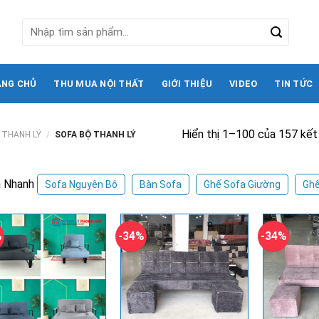
Tìm
kiếm:
ANG CHỦ
THU MUA NỘI THẤT
GIỚI THIỆU
VIDEO
TIN TỨC
Hiển thị 1–100 của 157 kết
 THANH LÝ
/
SOFA BỘ THANH LÝ
 Nhanh
Sofa Nguyên Bộ
Bàn Sofa
Ghế Sofa Giường
Ghế
%
-34%
-34%