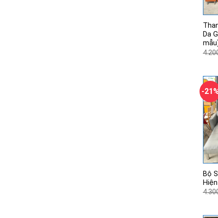
Than
Da G
mẫu
4.20
-21
Bộ S
Hiện
4.30