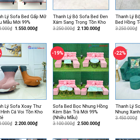
h Lý Sofa Bed Gấp Mở
Thanh Lý Bộ Sofa Bed Đen
Thanh Lý B
u Mẫu Mới 99%
Xám Sang Trọng Tồn Kho
Bed Hồng T
Giá
Giá
Giá
Giá
0.000
₫
1.550.000
₫
3.250.000
₫
2.130.000
₫
3.250.000
₫
gốc
hiện
gốc
hiện
là:
tại
là:
tại
2.800.000₫.
là:
3.250.000₫.
là:
1.550.000₫.
2.130.000₫.
%
-19%
-22%
h Lý Sofa Xoay Thư
Sofa Bed Bọc Nhung Hồng
Thanh Lý S
 Hình Cá Voi Tồn Kho
Kèm Bàn Trà Mới 99%
Nhung Xanh
Rẻ
(Nhiều Mẫu)
3.450.000
₫
Giá
Giá
Giá
Giá
0.000
₫
2.200.000
₫
3.100.000
₫
2.500.000
₫
gốc
hiện
gốc
hiện
là:
tại
là:
tại
2.790.000₫.
là:
3.100.000₫.
là: