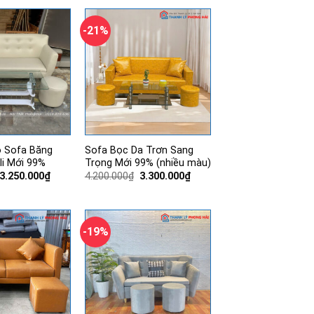
3.200.000₫.
3.200.000₫.
-21%
ộ Sofa Băng
Sofa Bọc Da Trơn Sang
li Mới 99%
Trọng Mới 99% (nhiều màu)
Giá
Giá
Giá
Giá
3.250.000
₫
4.200.000
₫
3.300.000
₫
gốc
hiện
gốc
hiện
là:
tại
là:
tại
4.690.000₫.
là:
4.200.000₫.
là:
3.250.000₫.
3.300.000₫.
-19%