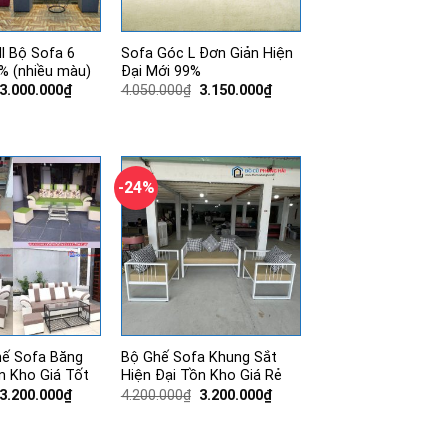
ll Bộ Sofa 6
Sofa Góc L Đơn Giản Hiện
% (nhiều màu)
Đại Mới 99%
Giá
Giá
Giá
Giá
3.000.000
₫
4.050.000
₫
3.150.000
₫
gốc
hiện
gốc
hiện
là:
tại
là:
tại
3.950.000₫.
là:
4.050.000₫.
là:
3.000.000₫.
3.150.000₫.
-24%
hế Sofa Băng
Bộ Ghế Sofa Khung Sắt
n Kho Giá Tốt
Hiện Đại Tồn Kho Giá Rẻ
Giá
Giá
Giá
Giá
3.200.000
₫
4.200.000
₫
3.200.000
₫
gốc
hiện
gốc
hiện
là:
tại
là:
tại
3.700.000₫.
là:
4.200.000₫.
là: