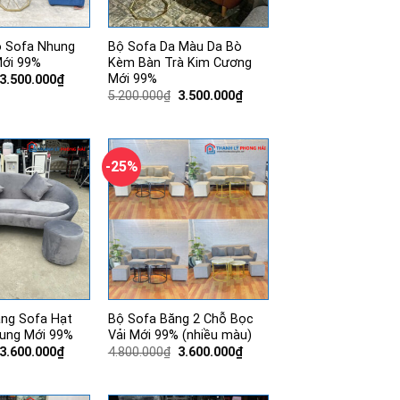
ộ Sofa Nhung
Bộ Sofa Da Màu Da Bò
ới 99%
Kèm Bàn Trà Kim Cương
Mới 99%
Giá
Giá
3.500.000
₫
gốc
hiện
Giá
Giá
5.200.000
₫
3.500.000
₫
là:
tại
gốc
hiện
5.000.000₫.
là:
là:
tại
3.500.000₫.
5.200.000₫.
là:
3.500.000₫.
-25%
ăng Sofa Hạt
Bộ Sofa Băng 2 Chỗ Bọc
ung Mới 99%
Vải Mới 99% (nhiều màu)
Giá
Giá
Giá
Giá
3.600.000
₫
4.800.000
₫
3.600.000
₫
gốc
hiện
gốc
hiện
là:
tại
là:
tại
4.300.000₫.
là:
4.800.000₫.
là: