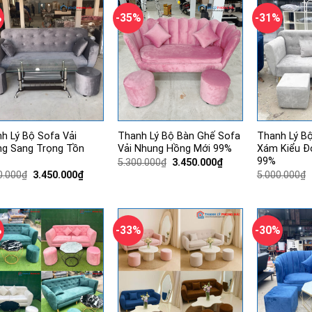
3.400.000₫.
3.400.000₫.
%
-35%
-31%
h Lý Bộ Sofa Vải
Thanh Lý Bộ Bàn Ghế Sofa
Thanh Lý B
g Sang Trọng Tồn
Vải Nhung Hồng Mới 99%
Xám Kiểu Đ
99%
Giá
Giá
5.300.000
₫
3.450.000
₫
gốc
hiện
Giá
Giá
0.000
₫
3.450.000
₫
5.000.000
₫
là:
tại
gốc
hiện
5.300.000₫.
là:
là:
tại
3.450.000₫.
4.500.000₫.
là:
3.450.000₫.
%
-33%
-30%