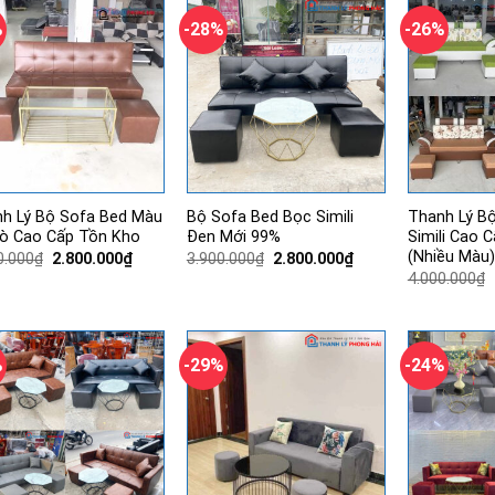
2.200.000₫.
2.500.000₫.
%
-28%
-26%
h Lý Bộ Sofa Bed Màu
Bộ Sofa Bed Bọc Simili
Thanh Lý B
ò Cao Cấp Tồn Kho
Đen Mới 99%
Simili Cao 
(Nhiều Màu)
Giá
Giá
Giá
Giá
0.000
₫
2.800.000
₫
3.900.000
₫
2.800.000
₫
gốc
hiện
gốc
hiện
4.000.000
₫
là:
tại
là:
tại
4.000.000₫.
là:
3.900.000₫.
là:
2.800.000₫.
2.800.000₫.
%
-29%
-24%