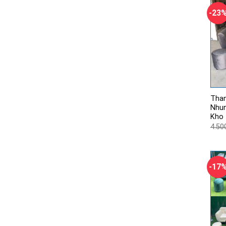
-23
Than
Nhun
Kho
4.50
-17