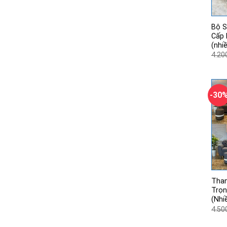
Bộ S
Cấp 
(nhi
4.20
-30
Than
Trọn
(Nhi
4.50