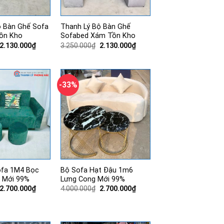
ộ Bàn Ghế Sofa
Thanh Lý Bộ Bàn Ghế
ồn Kho
Sofabed Xám Tồn Kho
Giá
Giá
Giá
Giá
2.130.000
₫
3.250.000
₫
2.130.000
₫
gốc
hiện
gốc
hiện
là:
tại
là:
tại
3.250.000₫.
là:
3.250.000₫.
là:
2.130.000₫.
2.130.000₫.
-33%
ofa 1M4 Bọc
Bộ Sofa Hạt Đậu 1m6
 Mới 99%
Lưng Cong Mới 99%
Giá
Giá
Giá
Giá
2.700.000
₫
4.000.000
₫
2.700.000
₫
gốc
hiện
gốc
hiện
là:
tại
là:
tại
3.450.000₫.
là:
4.000.000₫.
là:
2.700.000₫.
2.700.000₫.