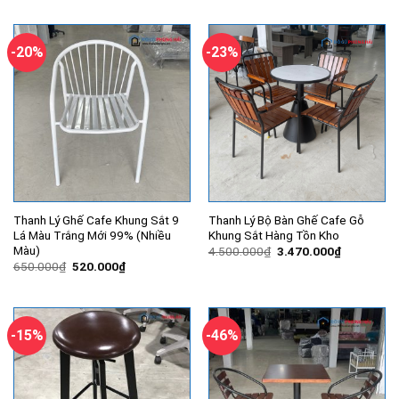
1.500.000₫.
là:
là:
tại
1.020.000
1.500.000₫.
là:
1.150.000₫.
-20%
-23%
Thanh Lý Ghế Cafe Khung Sắt 9
Thanh Lý Bộ Bàn Ghế Cafe Gỗ
Lá Màu Trắng Mới 99% (Nhiều
Khung Sắt Hàng Tồn Kho
Màu)
Giá
Giá
4.500.000
₫
3.470.000
₫
gốc
hiện
Giá
Giá
650.000
₫
520.000
₫
là:
tại
gốc
hiện
4.500.000₫.
là:
là:
tại
3.470.000
650.000₫.
là:
520.000₫.
-15%
-46%