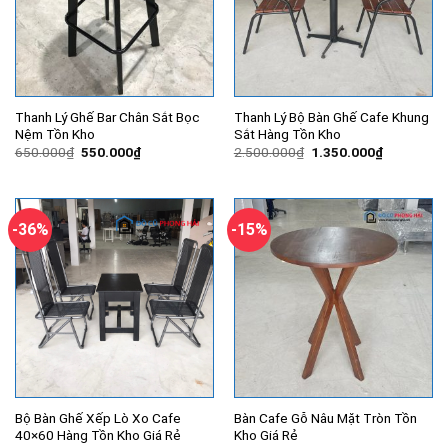
Thanh Lý Ghế Bar Chân Sắt Bọc
Thanh Lý Bộ Bàn Ghế Cafe Khung
Nệm Tồn Kho
Sắt Hàng Tồn Kho
Giá
Giá
Giá
Giá
650.000
₫
550.000
₫
2.500.000
₫
1.350.000
₫
gốc
hiện
gốc
hiện
là:
tại
là:
tại
650.000₫.
là:
2.500.000₫.
là:
550.000₫.
1.350.000
-36%
-15%
Bộ Bàn Ghế Xếp Lò Xo Cafe
Bàn Cafe Gỗ Nâu Mặt Tròn Tồn
40×60 Hàng Tồn Kho Giá Rẻ
Kho Giá Rẻ