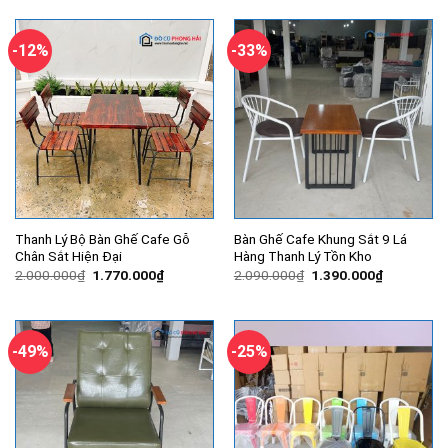
4.500.000₫.
là:
1.400.000₫.
là:
3.500.000₫.
1.020.000
-12%
-33%
Thanh Lý Bộ Bàn Ghế Cafe Gỗ
Bàn Ghế Cafe Khung Sắt 9 Lá
Chân Sắt Hiện Đại
Hàng Thanh Lý Tồn Kho
Giá
Giá
Giá
Giá
2.000.000
₫
1.770.000
₫
2.090.000
₫
1.390.000
₫
gốc
hiện
gốc
hiện
là:
tại
là:
tại
2.000.000₫.
là:
2.090.000₫.
là:
1.770.000₫.
1.390.000
-49%
-25%