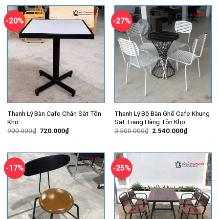
-20%
-27%
Thanh Lý Bàn Cafe Chân Sắt Tồn
Thanh Lý Bộ Bàn Ghế Cafe Khung
Kho
Sắt Trắng Hàng Tồn Kho
Giá
Giá
Giá
Giá
900.000
₫
720.000
₫
3.500.000
₫
2.540.000
₫
gốc
hiện
gốc
hiện
là:
tại
là:
tại
900.000₫.
là:
3.500.000₫.
là:
720.000₫.
2.540.000
-17%
-25%