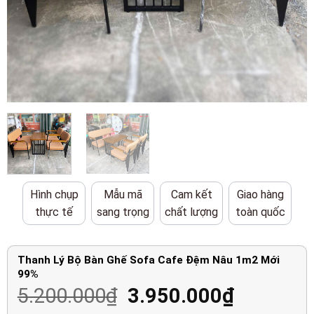
Hình chụp
Mẫu mã
Cam kết
Giao hàng
thực tế
sang trọng
chất lượng
toàn quốc
Thanh Lý Bộ Bàn Ghế Sofa Cafe Đệm Nâu 1m2 Mới
99%
Giá
Giá
5.200.000
₫
3.950.000
₫