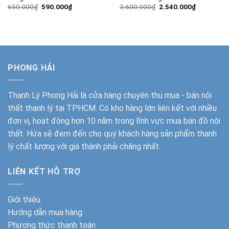
Giá
Giá
Giá
Giá
650.000
₫
590.000
₫
3.600.000
₫
2.540.000
₫
gốc
hiện
gốc
hiện
là:
tại
là:
tại
650.000₫.
là:
3.600.000₫.
là:
590.000₫.
2.540.000
PHONG HẢI
Thanh Lý Phong Hải
là cửa hàng chuyên thu mua - bán nội
thất thanh lý tại TPHCM. Có kho hàng lớn liên kết với nhiều
đơn vị, hoạt động hơn 10 năm trong lĩnh vực mua bán đồ nội
thất. Hứa sẽ đem đến cho quý khách hàng sản phẩm thanh
lý chất lượng với giá thành phải chăng nhất.
LIÊN KẾT HỖ TRỢ
Giới thiệu
Hướng dẫn mua hàng
Phương thức thanh toán