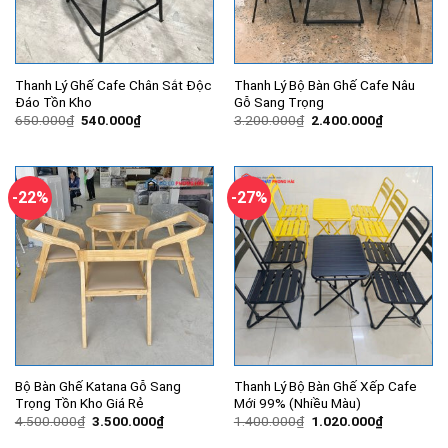
Thanh Lý Ghế Cafe Chân Sắt Độc
Thanh Lý Bộ Bàn Ghế Cafe Nâu
Đáo Tồn Kho
Gỗ Sang Trọng
Giá
Giá
Giá
Giá
650.000
₫
540.000
₫
3.200.000
₫
2.400.000
₫
gốc
hiện
gốc
hiện
là:
tại
là:
tại
650.000₫.
là:
3.200.000₫.
là:
540.000₫.
2.400.000
-22%
-27%
Bộ Bàn Ghế Katana Gỗ Sang
Thanh Lý Bộ Bàn Ghế Xếp Cafe
Trọng Tồn Kho Giá Rẻ
Mới 99% (Nhiều Màu)
Giá
Giá
Giá
Giá
4.500.000
₫
3.500.000
₫
1.400.000
₫
1.020.000
₫
gốc
hiện
gốc
hiện
là:
tại
là:
tại