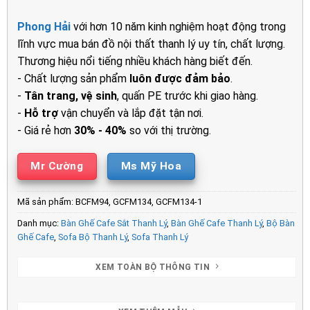
gốc
hiện
là:
tại
Phong Hải
với hơn 10 năm kinh nghiệm hoạt động trong
5.200.000₫.
là:
lĩnh vực mua bán đồ nội thất thanh lý uy tín, chất lượng.
3.950.00
Thương hiệu nổi tiếng nhiều khách hàng biết đến.
- Chất lượng sản phẩm
luôn được đảm bảo
.
-
Tân trang, vệ sinh
, quấn PE trước khi giao hàng.
-
Hỗ trợ
vận chuyển và lắp đặt tận nơi.
- Giá rẻ hơn
30% - 40%
so với thị trường.
Mr Cường
Ms Mỹ Hoa
Mã sản phẩm:
BCFM94, GCFM134, GCFM134-1
Danh mục:
Bàn Ghế Cafe Sắt Thanh Lý
,
Bàn Ghế Cafe Thanh Lý
,
Bộ Bàn
Ghế Cafe
,
Sofa Bộ Thanh Lý
,
Sofa Thanh Lý
XEM TOÀN BỘ THÔNG TIN