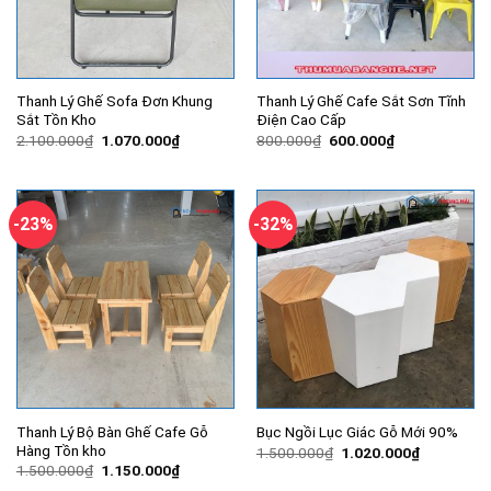
Thanh Lý Ghế Sofa Đơn Khung
Thanh Lý Ghế Cafe Sắt Sơn Tĩnh
Sắt Tồn Kho
Điện Cao Cấp
Giá
Giá
Giá
Giá
2.100.000
₫
1.070.000
₫
800.000
₫
600.000
₫
gốc
hiện
gốc
hiện
là:
tại
là:
tại
2.100.000₫.
là:
800.000₫.
là:
1.070.000₫.
600.000₫.
-23%
-32%
Thanh Lý Bộ Bàn Ghế Cafe Gỗ
Bục Ngồi Lục Giác Gỗ Mới 90%
Hàng Tồn kho
Giá
Giá
1.500.000
₫
1.020.000
₫
gốc
hiện
Giá
Giá
1.500.000
₫
1.150.000
₫
là:
tại
gốc
hiện