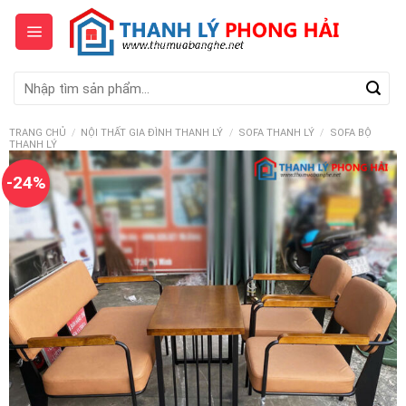
Skip
to
content
Tìm
kiếm:
TRANG CHỦ
/
NỘI THẤT GIA ĐÌNH THANH LÝ
/
SOFA THANH LÝ
/
SOFA BỘ
THANH LÝ
-24%