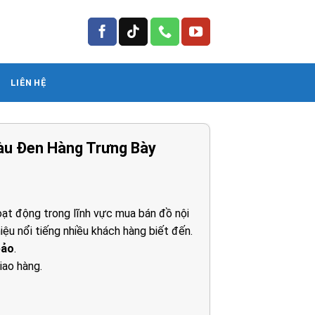
LIÊN HỆ
àu Đen Hàng Trưng Bày
ạt động trong lĩnh vực mua bán đồ nội
iệu nổi tiếng nhiều khách hàng biết đến.
0₫.
bảo
.
iao hàng.