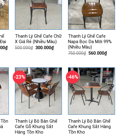
hế
Thanh Lý Ghế Cafe Chữ
Thanh Lý Ghế Cafe
Đại
X Giá Rẻ (Nhiều Màu)
Napa Bọc Da Mới 99%
(Nhiều Màu)
Giá
Giá
Giá
000
₫
500.000
₫
300.000
₫
hiện
gốc
hiện
Giá
Giá
750.000
₫
560.000
₫
tại
là:
tại
gốc
hiện
00₫.
là:
500.000₫.
là:
là:
tại
1.260.000₫.
300.000₫.
750.000₫.
là:
560.000₫.
-23%
-46%
 Tồn
Thanh Lý Bộ Bàn Ghế
Thanh Lý Bộ Bàn Ghế
iá
Cafe Gỗ Khung Sắt
Cafe Khung Sắt Hàng
Hàng Tồn Kho
Tồn Kho