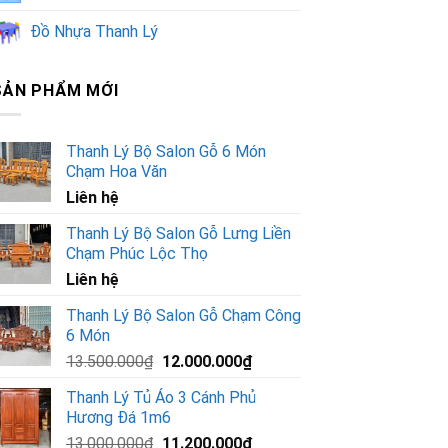
Đồ Nhựa Thanh Lý
SẢN PHẨM MỚI
Thanh Lý Bộ Salon Gỗ 6 Món
Chạm Hoa Văn
Liên hệ
Thanh Lý Bộ Salon Gỗ Lưng Liền
Chạm Phúc Lộc Thọ
Liên hệ
Thanh Lý Bộ Salon Gỗ Chạm Công
6 Món
Giá
Giá
13.500.000
₫
12.000.000
₫
gốc
hiện
Thanh Lý Tủ Áo 3 Cánh Phủ
là:
tại
Hương Đá 1m6
13.500.000₫.
là:
Giá
Giá
13.000.000
₫
11.200.000
₫
12.000.000₫.