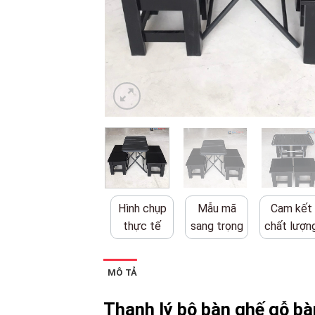
Hình chụp
Mẫu mã
Cam kết
thực tế
sang trọng
chất lượn
MÔ TẢ
Thanh lý bộ bàn ghế gỗ bà