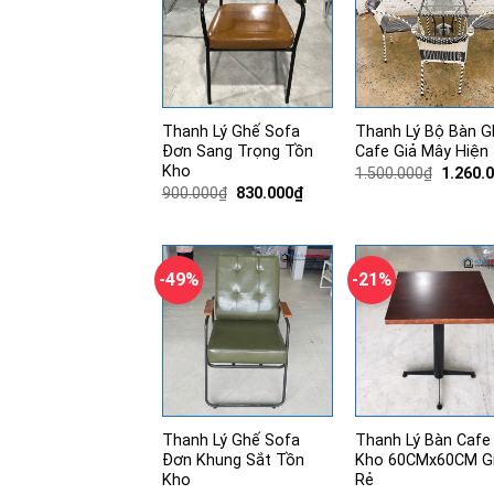
Thanh Lý Ghế Sofa
Thanh Lý Bộ Bàn G
Đơn Sang Trọng Tồn
Cafe Giả Mây Hiện 
Kho
Giá
1.500.000
₫
1.260.
gốc
Giá
Giá
900.000
₫
830.000
₫
là:
gốc
hiện
1.500.0
là:
tại
900.000₫.
là:
830.000₫.
-49%
-21%
Thanh Lý Ghế Sofa
Thanh Lý Bàn Cafe
Đơn Khung Sắt Tồn
Kho 60CMx60CM G
Kho
Rẻ