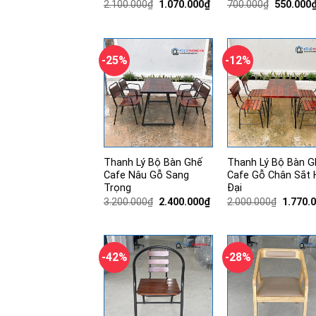
Giá
Giá
Giá
2.100.000
₫
1.070.000
₫
700.000
₫
550.000
gốc
hiện
gốc
là:
tại
là:
2.100.000₫.
là:
700.000₫
1.070.000₫.
-25%
-12%
Thanh Lý Bộ Bàn Ghế
Thanh Lý Bộ Bàn G
Cafe Nâu Gỗ Sang
Cafe Gỗ Chân Sắt 
Trọng
Đại
Giá
Giá
Giá
3.200.000
₫
2.400.000
₫
2.000.000
₫
1.770.
gốc
hiện
gốc
là:
tại
là:
3.200.000₫.
là:
2.000.0
2.400.000₫.
-42%
-28%