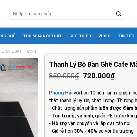
Tìm
kiếm:
ANG CHỦ
THU MUA NỘI THẤT
GIỚI THIỆU
VIDEO
TIN TỨC
HẾ CAFE SẮT THANH
Thanh Lý Bộ Bàn Ghế Cafe M
Giá
Giá
850.000
₫
720.000
₫
gốc
hiện
là:
tại
Phong Hải
với hơn 10 năm kinh nghiệm ho
850.000₫.
là:
thất thanh lý uy tín, chất lượng. Thương h
720.00
- Chất lượng sản phẩm
luôn được đảm 
-
Tân trang, vệ sinh
, quấn PE trước khi g
-
Hỗ trợ
vận chuyển và lắp đặt tận nơi.
- Giá rẻ hơn
30% - 40%
so với thị trường.