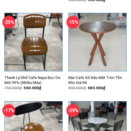
là:
tại
gốc
hiện
700.000₫.
là:
là:
tại
550.000₫.
650.000₫.
là:
520.000₫.
-25%
-15%
Thanh Lý Ghế Cafe Napa Bọc Da
Bàn Cafe Gỗ Nâu Mặt Tròn Tồn
Mới 99% (Nhiều Màu)
Kho Giá Rẻ
Giá
Giá
Giá
Giá
750.000
₫
560.000
₫
800.000
₫
680.000
₫
gốc
hiện
gốc
hiện
là:
tại
là:
tại
750.000₫.
là:
800.000₫.
là:
560.000₫.
680.000₫.
-17%
-29%