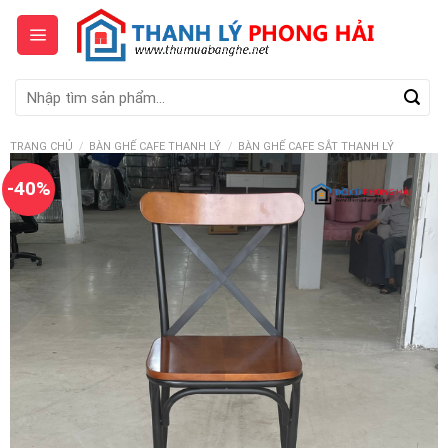
Skip
to
content
Tìm
kiếm:
TRANG CHỦ
/
BÀN GHẾ CAFE THANH LÝ
/
BÀN GHẾ CAFE SẮT THANH LÝ
-40%