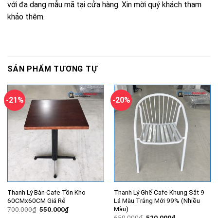
với đa dạng mẫu mã tại cửa hàng. Xin mời quý khách tham
khảo thêm.
SẢN PHẨM TƯƠNG TỰ
-21%
-20%
Thanh Lý Bàn Cafe Tồn Kho
Thanh Lý Ghế Cafe Khung Sắt 9
60CMx60CM Giá Rẻ
Lá Màu Trắng Mới 99% (Nhiều
Màu)
Giá
Giá
700.000
₫
550.000
₫
gốc
hiện
Giá
Giá
650.000
₫
520.000
₫