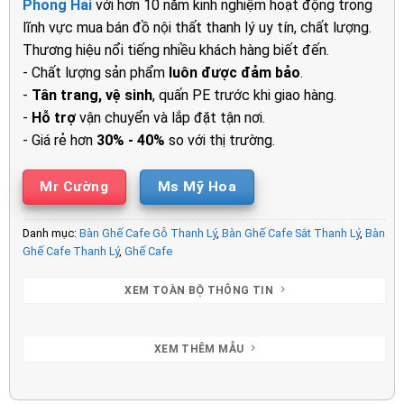
Phong Hải
với hơn 10 năm kinh nghiệm hoạt động trong
500.000₫.
là:
lĩnh vực mua bán đồ nội thất thanh lý uy tín, chất lượng.
300.000₫.
Thương hiệu nổi tiếng nhiều khách hàng biết đến.
- Chất lượng sản phẩm
luôn được đảm bảo
.
-
Tân trang, vệ sinh
, quấn PE trước khi giao hàng.
-
Hỗ trợ
vận chuyển và lắp đặt tận nơi.
- Giá rẻ hơn
30% - 40%
so với thị trường.
Mr Cường
Ms Mỹ Hoa
Danh mục:
Bàn Ghế Cafe Gỗ Thanh Lý
,
Bàn Ghế Cafe Sắt Thanh Lý
,
Bàn
Ghế Cafe Thanh Lý
,
Ghế Cafe
XEM TOÀN BỘ THÔNG TIN
XEM THÊM MẪU