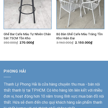
Ghế Bar Cafe Màu Tự Nhiên Chân
Bộ Bàn Ghế Cafe Màu Trắng Tồn
Sắt 75CM Tồn Kho
Kho Hiện Đại
Giá
Giá
Giá
Giá
350.000
₫
270.000
₫
3.960.000
₫
2.150.000
₫
gốc
hiện
gốc
hiện
là:
tại
là:
tại
350.000₫.
là:
3.960.000₫.
là:
270.000₫.
2.150.000
PHONG HẢI
Thanh Lý Phong Hải
là cửa hàng chuyên thu mua - bán nội
thất thanh lý tại TPHCM. Có kho hàng lớn liên kết với nhiều
đơn vị, hoạt động hơn 10 năm trong lĩnh vực mua bán đồ nội
thất. Hứa sẽ đem đến cho quý khách hàng sản phẩm thanh