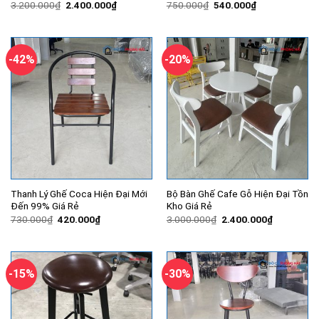
Giá
Giá
Giá
Giá
3.200.000
₫
2.400.000
₫
750.000
₫
540.000
₫
gốc
hiện
gốc
hiện
là:
tại
là:
tại
3.200.000₫.
là:
750.000₫.
là:
2.400.000₫.
540.000₫.
-42%
-20%
Thanh Lý Ghế Coca Hiện Đại Mới
Bộ Bàn Ghế Cafe Gỗ Hiện Đại Tồn
Đến 99% Giá Rẻ
Kho Giá Rẻ
Giá
Giá
Giá
Giá
730.000
₫
420.000
₫
3.000.000
₫
2.400.000
₫
gốc
hiện
gốc
hiện
là:
tại
là:
tại
730.000₫.
là:
3.000.000₫.
là:
420.000₫.
2.400.000
-15%
-30%