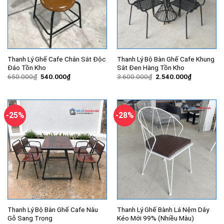
Thanh Lý Ghế Cafe Chân Sắt Độc
Thanh Lý Bộ Bàn Ghế Cafe Khung
Đáo Tồn Kho
Sắt Đen Hàng Tồn Kho
Giá
Giá
Giá
Giá
650.000
₫
540.000
₫
3.600.000
₫
2.540.000
₫
gốc
hiện
gốc
hiện
là:
tại
là:
tại
650.000₫.
là:
3.600.000₫.
là:
540.000₫.
2.540.000
-25%
-28%
Thanh Lý Bộ Bàn Ghế Cafe Nâu
Thanh Lý Ghế Bành Lá Nệm Dây
Gỗ Sang Trọng
Kéo Mới 99% (Nhiều Màu)