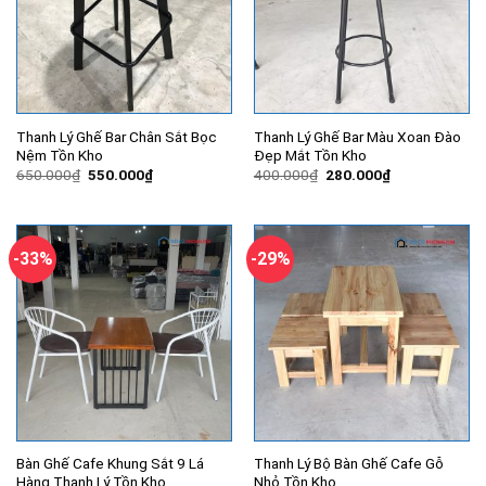
Thanh Lý Ghế Bar Chân Sắt Bọc
Thanh Lý Ghế Bar Màu Xoan Đào
Nệm Tồn Kho
Đẹp Mắt Tồn Kho
Giá
Giá
Giá
Giá
650.000
₫
550.000
₫
400.000
₫
280.000
₫
gốc
hiện
gốc
hiện
là:
tại
là:
tại
650.000₫.
là:
400.000₫.
là:
550.000₫.
280.000₫.
-33%
-29%
Bàn Ghế Cafe Khung Sắt 9 Lá
Thanh Lý Bộ Bàn Ghế Cafe Gỗ
Hàng Thanh Lý Tồn Kho
Nhỏ Tồn Kho