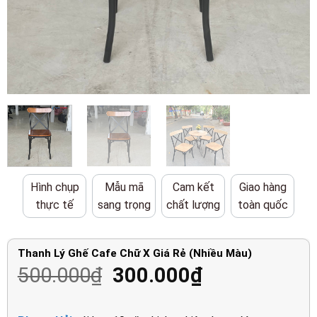
Hình chụp
Mẫu mã
Cam kết
Giao hàng
thực tế
sang trọng
chất lượng
toàn quốc
Thanh Lý Ghế Cafe Chữ X Giá Rẻ (Nhiều Màu)
Giá
Giá
500.000
₫
300.000
₫
gốc
hiện
là:
tại