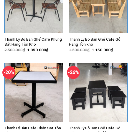
Thanh Lý Bộ Bàn Ghế Cafe Khung
Thanh Lý Bộ Bàn Ghế Cafe Gỗ
Sắt Hàng Tồn Kho
Hàng Tồn kho
Giá
Giá
Giá
Giá
2.500.000
₫
1.350.000
₫
1.500.000
₫
1.150.000
₫
gốc
hiện
gốc
hiện
là:
tại
là:
tại
2.500.000₫.
là:
1.500.000₫.
là:
1.350.000₫.
1.150.000
-20%
-26%
Thanh Lý Bàn Cafe Chân Sắt Tồn
Thanh Lý Bộ Bàn Ghế Cafe Gỗ