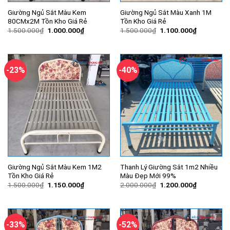
Giường Ngủ Sắt Màu Kem
Giường Ngủ Sắt Màu Xanh 1M
80CMx2M Tồn Kho Giá Rẻ
Tồn Kho Giá Rẻ
Giá
Giá
Giá
Giá
1.500.000
₫
1.000.000
₫
1.500.000
₫
1.100.000
₫
gốc
hiện
gốc
hiện
là:
tại
là:
tại
1.500.000₫.
là:
1.500.000₫.
là:
1.000.000₫.
1.100.000
-23%
-40%
Giường Ngủ Sắt Màu Kem 1M2
Thanh Lý Giường Sắt 1m2 Nhiều
Tồn Kho Giá Rẻ
Màu Đẹp Mới 99%
Giá
Giá
Giá
Giá
1.500.000
₫
1.150.000
₫
2.000.000
₫
1.200.000
₫
gốc
hiện
gốc
hiện
là:
tại
là:
tại
1.500.000₫.
là:
2.000.000₫.
là:
1.150.000₫.
1.200.000
-33%
-52%