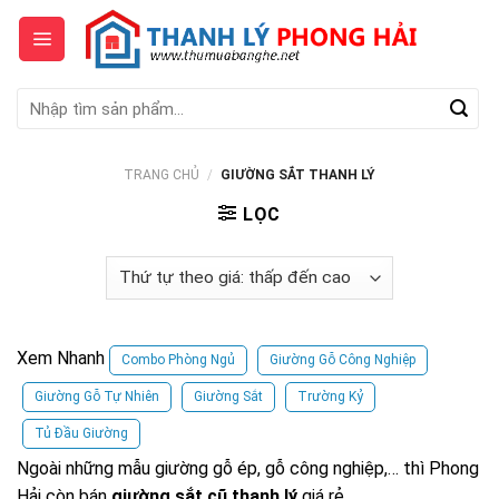
Skip
to
content
Tìm
kiếm:
TRANG CHỦ
/
GIƯỜNG SẮT THANH LÝ
LỌC
Xem Nhanh
Combo Phòng Ngủ
Giường Gỗ Công Nghiệp
Giường Gỗ Tự Nhiên
Giường Sắt
Trường Kỷ
Tủ Đầu Giường
Ngoài những mẫu giường gỗ ép, gỗ công nghiệp,… thì Phong
Hải còn bán
giường sắt cũ thanh lý
giá rẻ.