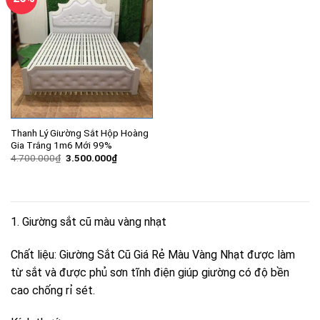
Thanh Lý Giường Sắt Hộp Hoàng
Gia Trắng 1m6 Mới 99%
Giá
Giá
4.700.000
₫
3.500.000
₫
gốc
hiện
là:
tại
4.700.000₫.
là:
3.500.000₫.
1. Giường sắt cũ màu vàng nhạt
Chất liệu: Giường Sắt Cũ Giá Rẻ Màu Vàng Nhạt được làm
từ sắt và được phủ sơn tĩnh điện giúp giường có độ bền
cao chống rỉ sét.