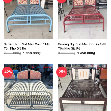
Giường Ngủ Sắt Màu Xanh 1M4
Giường Ngủ Sắt Màu Đỏ Đô 1M8
Tồn Kho Giá Rẻ
Tồn Kho Giá Rẻ
Giá
Giá
Giá
Giá
2.000.000
₫
1.350.000
₫
3.000.000
₫
1.450.000
₫
gốc
hiện
gốc
hiện
là:
tại
là:
tại
2.000.000₫.
là:
3.000.000₫.
là:
1.350.000₫.
1.450.000
-42%
-25%