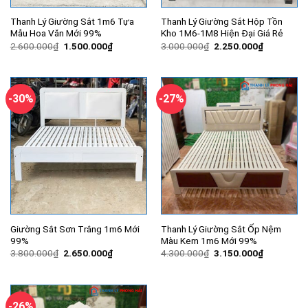
Thanh Lý Giường Sắt 1m6 Tựa
Thanh Lý Giường Sắt Hộp Tồn
Mẫu Hoa Văn Mới 99%
Kho 1M6-1M8 Hiện Đại Giá Rẻ
Giá
Giá
Giá
Giá
2.600.000
₫
1.500.000
₫
3.000.000
₫
2.250.000
₫
gốc
hiện
gốc
hiện
là:
tại
là:
tại
2.600.000₫.
là:
3.000.000₫.
là:
1.500.000₫.
2.250.000
-30%
-27%
Giường Sắt Sơn Trắng 1m6 Mới
Thanh Lý Giường Sắt Ốp Nệm
99%
Màu Kem 1m6 Mới 99%
Giá
Giá
Giá
Giá
3.800.000
₫
2.650.000
₫
4.300.000
₫
3.150.000
₫
gốc
hiện
gốc
hiện
là:
tại
là:
tại
3.800.000₫.
là:
4.300.000₫.
là:
2.650.000₫.
3.150.000
-26%