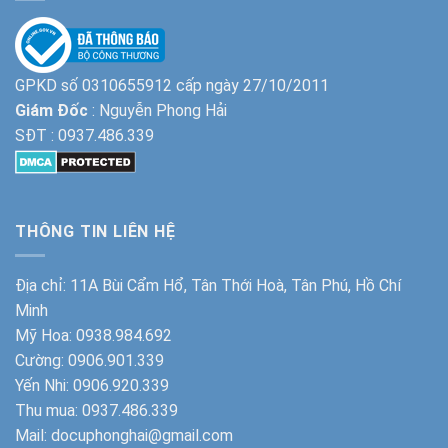
GPKD số 0310655912 cấp ngày 27/10/2011
Giám Đốc
: Nguyễn Phong Hải
SĐT :
0937.486.339
THÔNG TIN LIÊN HỆ
Địa chỉ: 11A Bùi Cẩm Hổ, Tân Thới Hoà, Tân Phú, Hồ Chí
Minh
Mỹ Hoa:
0938.984.692
Cường:
0906.901.339
Yến Nhi:
0906.920.339
Thu mua:
0937.486.339
Mail: docuphonghai@gmail.com