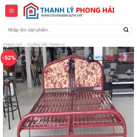
Skip
to
content
Tìm
kiếm:
TRANG CHỦ
/
GIƯỜNG SẮT THANH LÝ
-52%