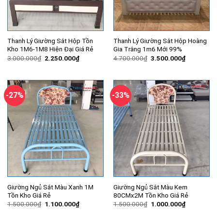
Thanh Lý Giường Sắt Hộp Tồn
Thanh Lý Giường Sắt Hộp Hoàng
Kho 1M6-1M8 Hiện Đại Giá Rẻ
Gia Trắng 1m6 Mới 99%
Giá
Giá
Giá
Giá
3.000.000
₫
2.250.000
₫
4.700.000
₫
3.500.000
₫
gốc
hiện
gốc
hiện
là:
tại
là:
tại
3.000.000₫.
là:
4.700.000₫.
là:
2.250.000₫.
3.500.000
-27%
-33%
Giường Ngủ Sắt Màu Xanh 1M
Giường Ngủ Sắt Màu Kem
Tồn Kho Giá Rẻ
80CMx2M Tồn Kho Giá Rẻ
Giá
Giá
Giá
Giá
1.500.000
₫
1.100.000
₫
1.500.000
₫
1.000.000
₫
gốc
hiện
gốc
hiện
là:
tại
là:
tại