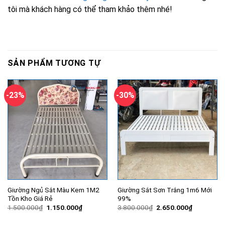
tôi mà khách hàng có thể tham khảo thêm nhé!
SẢN PHẨM TƯƠNG TỰ
-23%
-30%
Giường Ngủ Sắt Màu Kem 1M2
Giường Sắt Sơn Trắng 1m6 Mới
Tồn Kho Giá Rẻ
99%
Giá
Giá
Giá
Giá
1.500.000
₫
1.150.000
₫
3.800.000
₫
2.650.000
₫
gốc
hiện
gốc
hiện
là:
tại
là:
tại