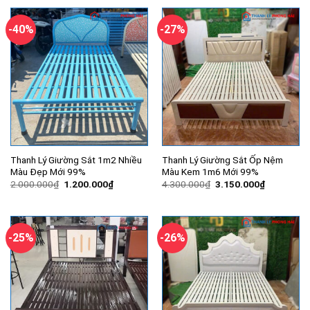
1.500.000₫.
là:
3.800.000₫.
là:
1.150.000₫.
2.650.000
-40%
-27%
Thanh Lý Giường Sắt 1m2 Nhiều
Thanh Lý Giường Sắt Ốp Nệm
Màu Đẹp Mới 99%
Màu Kem 1m6 Mới 99%
Giá
Giá
Giá
Giá
2.000.000
₫
1.200.000
₫
4.300.000
₫
3.150.000
₫
gốc
hiện
gốc
hiện
là:
tại
là:
tại
2.000.000₫.
là:
4.300.000₫.
là:
1.200.000₫.
3.150.000
-25%
-26%