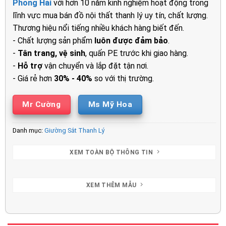
Phong Hải
với hơn 10 năm kinh nghiệm hoạt động trong
3.000.000₫.
là:
lĩnh vực mua bán đồ nội thất thanh lý uy tín, chất lượng.
1.450.00
Thương hiệu nổi tiếng nhiều khách hàng biết đến.
- Chất lượng sản phẩm
luôn được đảm bảo
.
-
Tân trang, vệ sinh
, quấn PE trước khi giao hàng.
-
Hỗ trợ
vận chuyển và lắp đặt tận nơi.
- Giá rẻ hơn
30% - 40%
so với thị trường.
Mr Cường
Ms Mỹ Hoa
Danh mục:
Giường Sắt Thanh Lý
XEM TOÀN BỘ THÔNG TIN
XEM THÊM MẪU