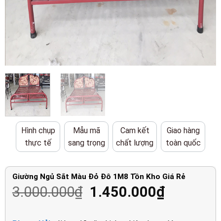
Hình chụp
Mẫu mã
Cam kết
Giao hàng
thực tế
sang trọng
chất lượng
toàn quốc
Giường Ngủ Sắt Màu Đỏ Đô 1M8 Tồn Kho Giá Rẻ
Giá
Giá
3.000.000
₫
1.450.000
₫
gốc
hiện
là:
tại