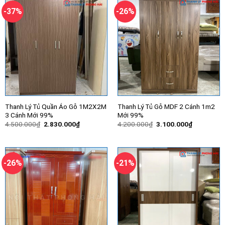
-37%
-26%
Thanh Lý Tủ Quần Áo Gỗ 1M2X2M
Thanh Lý Tủ Gỗ MDF 2 Cánh 1m2
3 Cánh Mới 99%
Mới 99%
Giá
Giá
Giá
Giá
4.500.000
₫
2.830.000
₫
4.200.000
₫
3.100.000
₫
gốc
hiện
gốc
hiện
là:
tại
là:
tại
4.500.000₫.
là:
4.200.000₫.
là:
2.830.000₫.
3.100.000
-26%
-21%