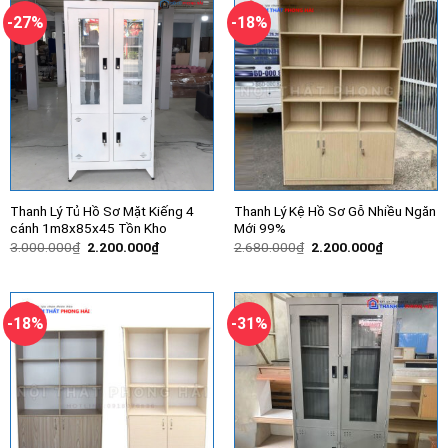
-27%
-18%
Thanh Lý Tủ Hồ Sơ Mặt Kiếng 4
Thanh Lý Kệ Hồ Sơ Gỗ Nhiều Ngăn
cánh 1m8x85x45 Tồn Kho
Mới 99%
Giá
Giá
Giá
Giá
3.000.000
₫
2.200.000
₫
2.680.000
₫
2.200.000
₫
gốc
hiện
gốc
hiện
là:
tại
là:
tại
3.000.000₫.
là:
2.680.000₫.
là:
2.200.000₫.
2.200.000
-18%
-31%