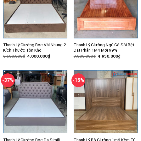
Thanh Lý Giường Bọc Vải Nhung 2
Thanh Lý Giường Ngủ Gỗ Sồi Bệt
Kích Thước Tồn Kho
Dạt Phản 1M4 Mới 99%
Giá
Giá
Giá
Giá
6.500.000
₫
4.000.000
₫
7.000.000
₫
4.950.000
₫
gốc
hiện
gốc
hiện
là:
tại
là:
tại
6.500.000₫.
là:
7.000.000₫.
là:
4.000.000₫.
4.950.000
-37%
-15%
Thanh Lý Giường Bọc Da Simili
Thanh Lý Bộ Giường 1m6 Kèm Tủ