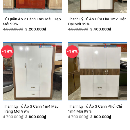
Tủ Quần Áo 2 Cánh 1m2 Màu Đẹp
Thanh Lý Tủ Áo Cửa Lùa 1m2 Hiện
Mới 99%
Đại Mới 99%
Giá
Giá
Giá
Giá
4.300.000
₫
3.200.000
₫
4.300.000
₫
3.400.000
₫
gốc
hiện
gốc
hiện
là:
tại
là:
tại
4.300.000₫.
là:
4.300.000₫.
là:
3.200.000₫.
3.400.000
-19%
-19%
Thanh Lý Tủ Áo 3 Cánh 1m4 Màu
Thanh Lý Tủ Áo 3 Cánh Phối Chỉ
Trắng Mới 99%
1m4 Mới 99%
Giá
Giá
Giá
Giá
4.700.000
₫
3.800.000
₫
4.700.000
₫
3.800.000
₫
gốc
hiện
gốc
hiện
là:
tại
là:
tại
4.700.000₫.
là:
4.700.000₫.
là: