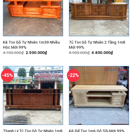
Kệ Tivi Gỗ Tự Nhiên 1m39 Nhiều
Tủ Tivi Gỗ Tự Nhiên 2 Tầng 1m8
Hộc Mới 99%
Mới 99%
Giá
Giá
Giá
Giá
4.700.000
₫
2.500.000
₫
8.900.000
₫
4.800.000
₫
gốc
hiện
gốc
hiện
là:
tại
là:
tại
4.700.000₫.
là:
8.900.000₫.
là:
2.500.000₫.
4.800.000
-45%
-22%
Thanh Lý Tủ Tivi Gỗ Tự Nhiên 1m8
Kệ Để Tivi 1m6 Gỗ Sồi Mới 99%