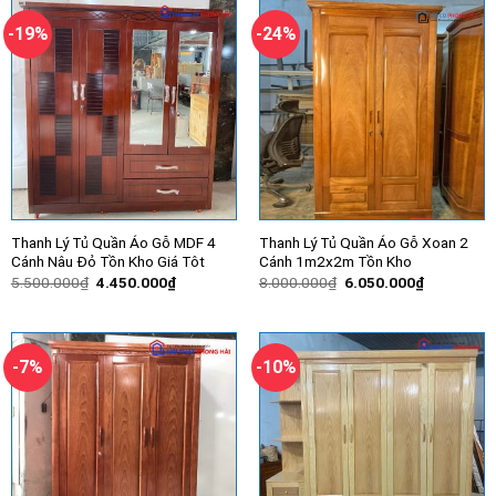
3.800.000₫.
3.800.000
-19%
-24%
Thanh Lý Tủ Quần Áo Gỗ MDF 4
Thanh Lý Tủ Quần Áo Gỗ Xoan 2
Cánh Nâu Đỏ Tồn Kho Giá Tôt
Cánh 1m2x2m Tồn Kho
Giá
Giá
Giá
Giá
5.500.000
₫
4.450.000
₫
8.000.000
₫
6.050.000
₫
gốc
hiện
gốc
hiện
là:
tại
là:
tại
5.500.000₫.
là:
8.000.000₫.
là:
4.450.000₫.
6.050.000
-7%
-10%