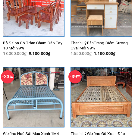
Bộ Salon Gỗ Tràm Chạm Đào Tay
Thanh Lý BànTrang Điểm Gương
10 Mới 99%
Oval Mới 99%
Giá
Giá
Giá
Giá
13.000.000
₫
9.100.000
₫
1.550.000
₫
1.180.000
₫
gốc
hiện
gốc
hiện
là:
tại
là:
tại
13.000.000₫.
là:
1.550.000₫.
là:
9.100.000₫.
1.180.000
-33%
-39%
Giường Ngủ Sắt Màu Xanh 1M4
Thanh Lý Giường Gỗ Xoan Đào