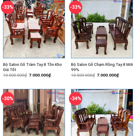
-33%
-33%
Bộ Salon Gỗ Tràm Tay 8 Tồn Kho
Bộ Salon Gỗ Chạm Rồng Tay 8 Mới
Giá Tốt
99%
Giá
Giá
Giá
Giá
10.500.000
₫
7.000.000
₫
10.500.000
₫
7.000.000
₫
gốc
hiện
gốc
hiện
là:
tại
là:
tại
10.500.000₫.
là:
10.500.000₫.
là:
7.000.000₫.
7.000.00
-30%
-34%