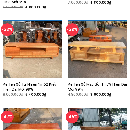
1m8 Mới 99%
Giá
Giá
7.000.000
₫
4.800.000
₫
gốc
hiện
Giá
Giá
6.600.000
₫
4.800.000
₫
là:
tại
gốc
hiện
7.000.000₫.
là:
là:
tại
4.800.000
6.600.000₫.
là:
4.800.000₫.
-33%
-38%
Kệ Tivi Gỗ Tự Nhiên 1m62 Kiểu
Kệ Tivi Gỗ Màu Sồi 1m79 Hiện Đại
Hiện Đại Mới 99%
Mới 99%
Giá
Giá
Giá
Giá
8.000.000
₫
5.400.000
₫
4.800.000
₫
3.000.000
₫
gốc
hiện
gốc
hiện
là:
tại
là:
tại
8.000.000₫.
là:
4.800.000₫.
là:
5.400.000₫.
3.000.000
-47%
-46%