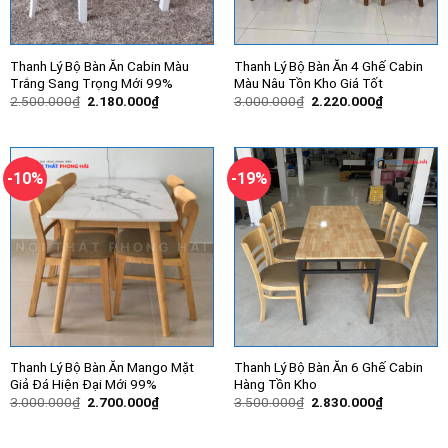
Thanh Lý Bộ Bàn Ăn Cabin Màu
Thanh Lý Bộ Bàn Ăn 4 Ghế Cabin
Trắng Sang Trọng Mới 99%
Màu Nâu Tồn Kho Giá Tốt
Giá
Giá
Giá
Giá
2.500.000
₫
2.180.000
₫
3.000.000
₫
2.220.000
₫
gốc
hiện
gốc
hiện
là:
tại
là:
tại
2.500.000₫.
là:
3.000.000₫.
là:
2.180.000₫.
2.220.000
-10%
-19%
Thanh Lý Bộ Bàn Ăn Mango Mặt
Thanh Lý Bộ Bàn Ăn 6 Ghế Cabin
Giả Đá Hiện Đại Mới 99%
Hàng Tồn Kho
Giá
Giá
Giá
Giá
3.000.000
₫
2.700.000
₫
3.500.000
₫
2.830.000
₫
gốc
hiện
gốc
hiện
là:
tại
là:
tại
3.000.000₫.
là:
3.500.000₫.
là: