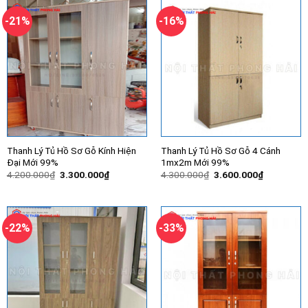
2.450.000₫.
2.850.000
-21%
-16%
Thanh Lý Tủ Hồ Sơ Gỗ Kính Hiện
Thanh Lý Tủ Hồ Sơ Gỗ 4 Cánh
Đại Mới 99%
1mx2m Mới 99%
Giá
Giá
Giá
Giá
4.200.000
₫
3.300.000
₫
4.300.000
₫
3.600.000
₫
gốc
hiện
gốc
hiện
là:
tại
là:
tại
4.200.000₫.
là:
4.300.000₫.
là:
3.300.000₫.
3.600.000
-22%
-33%