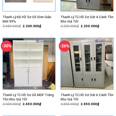
Thanh Lý Kệ Hồ Sơ Gỗ Đơn Giản
Thanh Lý Tủ Hồ Sơ Sắt 4 Cánh Tồn
Mới 99%
Kho Giá Tốt
Giá
Giá
Giá
Giá
2.680.000
₫
2.200.000
₫
3.250.000
₫
2.250.000
₫
gốc
hiện
gốc
hiện
là:
tại
là:
tại
2.680.000₫.
là:
3.250.000₫.
là:
2.200.000₫.
2.250.000
-30%
-26%
Thanh Lý Tủ Hồ Sơ Gỗ MDF Trắng
Thanh Lý Tủ Hồ Sơ Sắt 6 Cánh Tồn
Tồn Kho Giá Tốt
Kho Giá Tốt
Giá
Giá
Giá
Giá
3.500.000
₫
2.450.000
₫
3.850.000
₫
2.850.000
₫
gốc
hiện
gốc
hiện
là:
tại
là:
tại
3.500.000₫.
là:
3.850.000₫.
là: