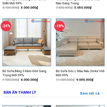
Điển Mới 99%
Nâu Sang Trọng
Giá
Giá
Giá
Giá
5.700.000
₫
4.000.000
₫
7.500.000
₫
5.050.000
₫
gốc
hiện
gốc
hiện
là:
tại
là:
tại
5.700.000₫.
là:
7.500.000₫.
là:
4.000.000₫.
5.050.000
-24%
-18%
Bộ Sofa Băng 3 Kèm Đôn Sang
Bộ Sofa Góc L Màu Nâu 2m4x1m6
Trọng Mới 99%
Mới 99%
Giá
Giá
Giá
Giá
7.900.000
₫
6.000.000
₫
11.000.000
₫
9.000.000
₫
gốc
hiện
gốc
hiện
là:
tại
là:
tại
7.900.000₫.
là:
11.000.000₫.
là:
6.000.000₫.
9.000.00
BÀN ĂN THANH LÝ
Xem tất cả