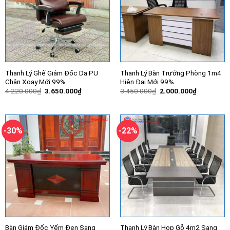
Thanh Lý Ghế Giám Đốc Da PU
Thanh Lý Bàn Trưởng Phòng 1m4
Chân Xoay Mới 99%
Hiện Đại Mới 99%
Giá
Giá
Giá
Giá
4.220.000
₫
3.650.000
₫
3.450.000
₫
2.000.000
₫
gốc
hiện
gốc
hiện
là:
tại
là:
tại
4.220.000₫.
là:
3.450.000₫.
là:
3.650.000₫.
2.000.000
-30%
-22%
Bàn Giám Đốc Yếm Đen Sang
Thanh Lý Bàn Họp Gỗ 4m2 Sang