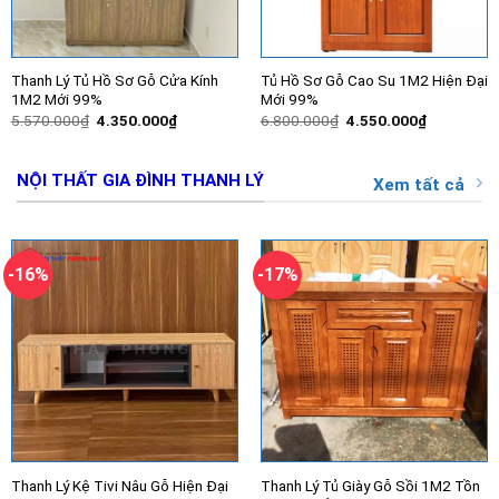
Thanh Lý Tủ Hồ Sơ Gỗ Cửa Kính
Tủ Hồ Sơ Gỗ Cao Su 1M2 Hiện Đại
1M2 Mới 99%
Mới 99%
Giá
Giá
Giá
Giá
5.570.000
₫
4.350.000
₫
6.800.000
₫
4.550.000
₫
gốc
hiện
gốc
hiện
là:
tại
là:
tại
5.570.000₫.
là:
6.800.000₫.
là:
4.350.000₫.
4.550.000
NỘI THẤT GIA ĐÌNH THANH LÝ
Xem tất cả
-16%
-17%
Thanh Lý Kệ Tivi Nâu Gỗ Hiện Đại
Thanh Lý Tủ Giày Gỗ Sồi 1M2 Tồn