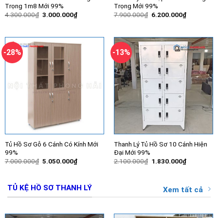
Trọng 1m8 Mới 99%
Trọng Mới 99%
Giá
Giá
Giá
Giá
4.300.000
₫
3.000.000
₫
7.900.000
₫
6.200.000
₫
gốc
hiện
gốc
hiện
là:
tại
là:
tại
4.300.000₫.
là:
7.900.000₫.
là:
3.000.000₫.
6.200.000
-28%
-13%
Tủ Hồ Sơ Gỗ 6 Cánh Có Kính Mới
Thanh Lý Tủ Hồ Sơ 10 Cánh Hiện
99%
Đại Mới 99%
Giá
Giá
Giá
Giá
7.000.000
₫
5.050.000
₫
2.100.000
₫
1.830.000
₫
gốc
hiện
gốc
hiện
là:
tại
là:
tại
7.000.000₫.
là:
2.100.000₫.
là:
5.050.000₫.
1.830.000
TỦ KỆ HỒ SƠ THANH LÝ
Xem tất cả