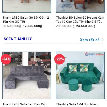
Thanh Lý Bộ Salon Gỗ Sồi Cột 12
Thanh Lý Bộ Salon Gỗ Hương Xám
Tồn Kho Giá Tốt
Tay 10 Cao Cấp Tồn Kho Giá Tốt
Giá
Giá
Giá
Giá
20.500.000
₫
17.550.000
₫
28.000.000
₫
24.550.000
₫
gốc
hiện
gốc
hiện
là:
tại
là:
tại
20.500.000₫.
là:
28.000.000₫.
là:
17.550.000₫.
24.550.
SOFA THANH LÝ
Xem tất cả
-34%
-22%
Thanh Lý Bộ Sofa Bed Đen Xám
Thanh Lý Sofa 1M4 Bọc Nhung