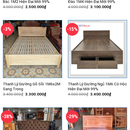
Bắc 1M2 Hiện Đại Mới 99%
Đào 1M4 Hiện Đại Mới 99%
Giá
Giá
Giá
Giá
4.000.000
₫
2.500.000
₫
4.000.000
₫
3.100.000
₫
gốc
hiện
gốc
hiện
là:
tại
là:
tại
4.000.000₫.
là:
4.000.000₫.
là:
2.500.000₫.
3.100.000
-3%
-15%
Thanh Lý Giường Gỗ Sồi 1M6x2M
Thanh Lý Giường Ngủ 1M6 Có Hộc
Sang Trọng
Hiện Đại Mới 99%
Giá
Giá
Giá
Giá
3.400.000
₫
3.300.000
₫
4.000.000
₫
3.400.000
₫
gốc
hiện
gốc
hiện
là:
tại
là:
tại
3.400.000₫.
là:
4.000.000₫.
là:
3.300.000₫.
3.400.000
-38%
-29%