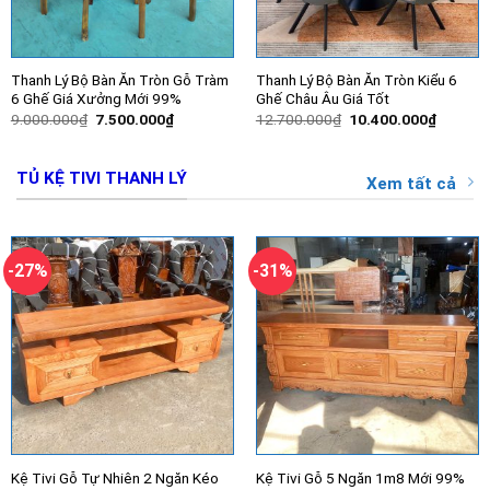
Thanh Lý Bộ Bàn Ăn Tròn Gỗ Tràm
Thanh Lý Bộ Bàn Ăn Tròn Kiểu 6
6 Ghế Giá Xưởng Mới 99%
Ghế Châu Âu Giá Tốt
Giá
Giá
Giá
Giá
9.000.000
₫
7.500.000
₫
12.700.000
₫
10.400.000
₫
gốc
hiện
gốc
hiện
là:
tại
là:
tại
9.000.000₫.
là:
12.700.000₫.
là:
7.500.000₫.
10.400.
TỦ KỆ TIVI THANH LÝ
Xem tất cả
-27%
-31%
Kệ Tivi Gỗ Tự Nhiên 2 Ngăn Kéo
Kệ Tivi Gỗ 5 Ngăn 1m8 Mới 99%