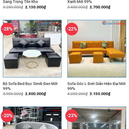
Sang Trọng Tồn Kho
Xanh Mới 99%
Giá
Giá
Giá
Giá
3.250.000
₫
2.130.000
₫
3.450.000
₫
2.700.000
₫
gốc
hiện
gốc
hiện
là:
tại
là:
tại
3.250.000₫.
là:
3.450.000₫.
là:
2.130.000₫.
2.700.000
-28%
-22%
Bộ Sofa Bed Bọc Simili Đen Mới
Sofa Góc L Đơn Giản Hiện Đại Mới
99%
99%
Giá
Giá
Giá
Giá
3.900.000
₫
2.800.000
₫
4.050.000
₫
3.150.000
₫
gốc
hiện
gốc
hiện
là:
tại
là:
tại
3.900.000₫.
là:
4.050.000₫.
là:
2.800.000₫.
3.150.000
-20%
-23%