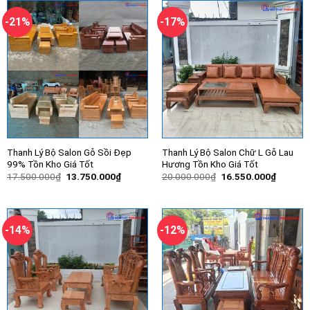
10.700.000₫.
10.350.
-21%
-17%
Thanh Lý Bộ Salon Gỗ Sồi Đẹp
Thanh Lý Bộ Salon Chữ L Gỗ Lau
99% Tồn Kho Giá Tốt
Hương Tồn Kho Giá Tốt
Giá
Giá
Giá
Giá
17.500.000
₫
13.750.000
₫
20.000.000
₫
16.550.000
₫
gốc
hiện
gốc
hiện
là:
tại
là:
tại
17.500.000₫.
là:
20.000.000₫.
là:
13.750.000₫.
16.550.
-14%
-12%