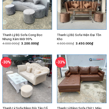
Thanh Lý Bộ Sofa Cong Bọc
Thanh Lý Bộ Sofa Hiện Đại Tồn
Nhung Xám Mới 99%
Kho
Giá
Giá
Giá
Giá
4.000.000
₫
3.200.000
₫
4.500.000
₫
3.450.000
₫
gốc
hiện
gốc
hiện
là:
tại
là:
tại
4.000.000₫.
là:
4.500.000₫.
là:
3.200.000₫.
3.450.000
-30%
-33%
Thanh Lý Sofa Băng Đôi Tân Cổ
Thanh Lý Băng Sofa Chữ L Màu