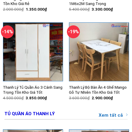
Tồn Kho Giá Rẻ
1M6x2M Sang Trọng
Giá
Giá
Giá
Giá
2.000.000
₫
1.350.000
₫
5.400.000
₫
3.300.000
₫
gốc
hiện
gốc
hiện
là:
tại
là:
tại
2.000.000₫.
là:
5.400.000₫.
là:
1.350.000₫.
3.300.000
-14%
-19%
Thanh Lý Tủ Quần Áo 3 Cánh Sang
Thanh Lý Bộ Bàn Ăn 4 Ghế Mango
Trọng Tồn Kho Giá Tốt
Gỗ Tự Nhiên Tồn Kho Giá Tốt
Giá
Giá
Giá
Giá
4.500.000
₫
3.850.000
₫
3.600.000
₫
2.900.000
₫
gốc
hiện
gốc
hiện
là:
tại
là:
tại
4.500.000₫.
là:
3.600.000₫.
là:
3.850.000₫.
2.900.000
TỦ QUẦN ÁO THANH LÝ
Xem tất cả