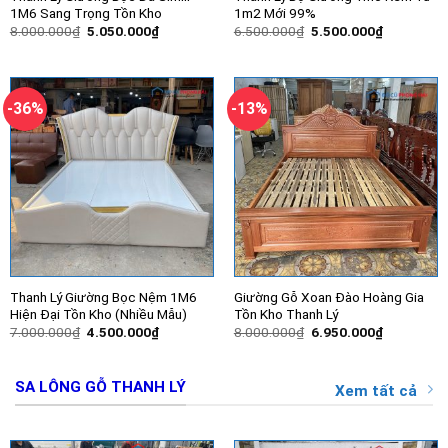
1M6 Sang Trọng Tồn Kho
1m2 Mới 99%
Giá
Giá
Giá
Giá
8.000.000
₫
5.050.000
₫
6.500.000
₫
5.500.000
₫
gốc
hiện
gốc
hiện
là:
tại
là:
tại
8.000.000₫.
là:
6.500.000₫.
là:
5.050.000₫.
5.500.000
-36%
-13%
Thanh Lý Giường Bọc Nệm 1M6
Giường Gỗ Xoan Đào Hoàng Gia
Hiện Đại Tồn Kho (Nhiều Mẫu)
Tồn Kho Thanh Lý
Giá
Giá
Giá
Giá
7.000.000
₫
4.500.000
₫
8.000.000
₫
6.950.000
₫
gốc
hiện
gốc
hiện
là:
tại
là:
tại
7.000.000₫.
là:
8.000.000₫.
là:
4.500.000₫.
6.950.000
SA LÔNG GỖ THANH LÝ
Xem tất cả