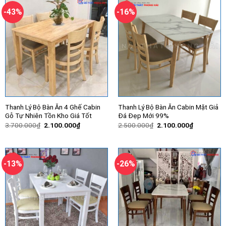
-43%
-16%
Thanh Lý Bộ Bàn Ăn 4 Ghế Cabin
Thanh Lý Bộ Bàn Ăn Cabin Mặt Giả
Gỗ Tự Nhiên Tồn Kho Giá Tốt
Đá Đẹp Mới 99%
Giá
Giá
Giá
Giá
3.700.000
₫
2.100.000
₫
2.500.000
₫
2.100.000
₫
gốc
hiện
gốc
hiện
là:
tại
là:
tại
3.700.000₫.
là:
2.500.000₫.
là:
2.100.000₫.
2.100.000
-13%
-26%