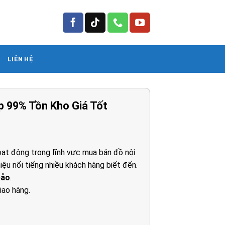
LIÊN HỆ
p 99% Tồn Kho Giá Tốt
Giá
hiện
tại
ạt động trong lĩnh vực mua bán đồ nội
là:
iệu nổi tiếng nhiều khách hàng biết đến.
13.750.000₫.
bảo
.
iao hàng.