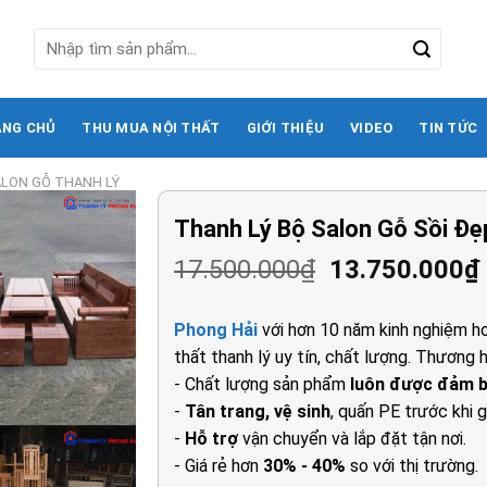
Tìm
kiếm:
ANG CHỦ
THU MUA NỘI THẤT
GIỚI THIỆU
VIDEO
TIN TỨC
ALON GỖ THANH LÝ
Thanh Lý Bộ Salon Gỗ Sồi Đẹ
Giá
17.500.000
₫
13.750.000
₫
gốc
là:
Phong Hải
với hơn 10 năm kinh nghiệm ho
17.500.000₫.
thất thanh lý uy tín, chất lượng. Thương h
- Chất lượng sản phẩm
luôn được đảm 
-
Tân trang, vệ sinh
, quấn PE trước khi g
-
Hỗ trợ
vận chuyển và lắp đặt tận nơi.
- Giá rẻ hơn
30% - 40%
so với thị trường.