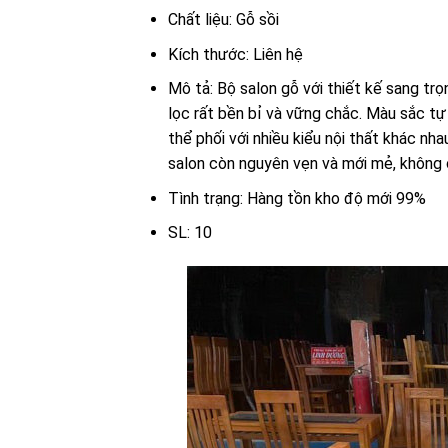
Chất liệu: Gỗ sồi
Kích thước: Liên hệ
Mô tả: Bộ salon gỗ với thiết kế
sang trọ
lọc
rất
bền bỉ
và
vững chắc
. Màu sắc tự
thể
phối
với nhiều
kiểu
nội thất khác nha
salon
còn
nguyên vẹn
và
mới mẻ
, không
Tình trạng: Hàng tồn kho độ mới 99%
SL: 10