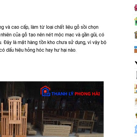
ng
và
cao cấp
, làm
từ loại
chất liệu gỗ sồi
chọn
 nhiên của gỗ tạo nên
nét
mộc mạc
và
gần gũi
,
có
u. Đây là
mặt hàng
tồn kho
chưa sử dụng,
vì vậy
bộ
 có
dấu hiệu
hỏng hóc
hay
hư hại
nào.