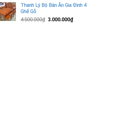
gốc
hiện
Thanh Lý Bộ Bàn Ăn Gia Đình 4
là:
tại
Ghế Gỗ
13.000.000₫.
là:
Giá
Giá
4.500.000
₫
3.000.000
₫
11.200.000₫.
gốc
hiện
là:
tại
4.500.000₫.
là:
3.000.000₫.