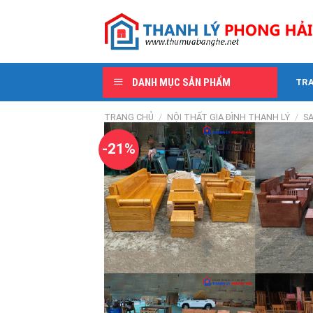
Skip
to
content
DANH MỤC SẢN PHẨM
TR
TRANG CHỦ
/
NỘI THẤT GIA ĐÌNH THANH LÝ
/
S
-21%