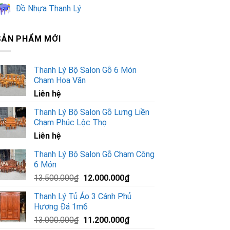
Đồ Nhựa Thanh Lý
SẢN PHẨM MỚI
Thanh Lý Bộ Salon Gỗ 6 Món
Chạm Hoa Văn
Liên hệ
Thanh Lý Bộ Salon Gỗ Lưng Liền
Chạm Phúc Lộc Thọ
Liên hệ
Thanh Lý Bộ Salon Gỗ Chạm Công
6 Món
Giá
Giá
13.500.000
₫
12.000.000
₫
gốc
hiện
Thanh Lý Tủ Áo 3 Cánh Phủ
là:
tại
Hương Đá 1m6
13.500.000₫.
là:
Giá
Giá
13.000.000
₫
11.200.000
₫
12.000.000₫.