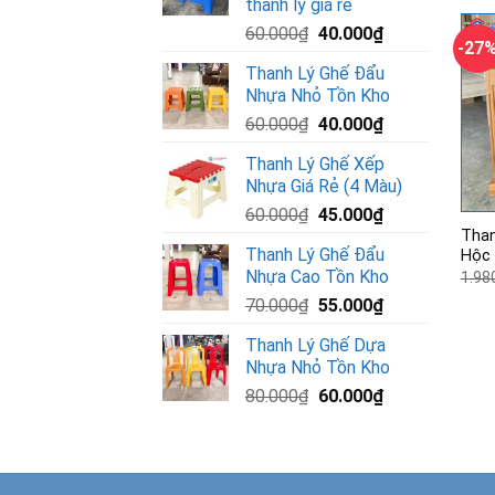
thanh lý giá rẻ
Giá
Giá
60.000
₫
40.000
₫
-27
gốc
hiện
Thanh Lý Ghế Đẩu
là:
tại
Nhựa Nhỏ Tồn Kho
60.000₫.
là:
Giá
Giá
60.000
₫
40.000
₫
40.000₫.
gốc
hiện
Thanh Lý Ghế Xếp
là:
tại
Nhựa Giá Rẻ (4 Màu)
60.000₫.
là:
Giá
Giá
60.000
₫
45.000
₫
40.000₫.
Than
gốc
hiện
Thanh Lý Ghế Đẩu
Hộc 
là:
tại
Nhựa Cao Tồn Kho
1.98
60.000₫.
là:
Giá
Giá
70.000
₫
55.000
₫
45.000₫.
gốc
hiện
Thanh Lý Ghế Dựa
là:
tại
Nhựa Nhỏ Tồn Kho
70.000₫.
là:
Giá
Giá
80.000
₫
60.000
₫
55.000₫.
gốc
hiện
là:
tại
80.000₫.
là:
60.000₫.