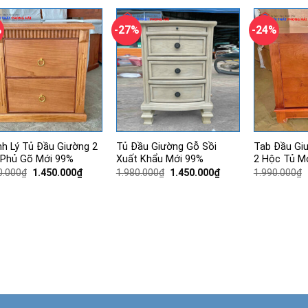
1.280.000₫.
là:
1.280.000₫.
là:
880.000₫.
880.000₫.
%
-27%
-24%
h Lý Tủ Đầu Giường 2
Tủ Đầu Giường Gỗ Sồi
Tab Đầu Gi
Phủ Gõ Mới 99%
Xuất Khẩu Mới 99%
2 Hộc Tủ M
Giá
Giá
Giá
Giá
0.000
₫
1.450.000
₫
1.980.000
₫
1.450.000
₫
1.990.000
₫
gốc
hiện
gốc
hiện
là:
tại
là:
tại
1.980.000₫.
là:
1.980.000₫.
là:
1.450.000₫.
1.450.000₫.