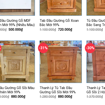
Đầu Giường Gỗ MDF
Tab Đầu Giường Gỗ Xoan
Tủ Đầu Giư
 Mới 99% (Nhiều Màu)
Bắc Mới 99%
Bắc Sang T
Giá
Giá
Giá
Giá
000
₫
500.000
₫
1.100.000
₫
720.000
₫
1.100.000
₫
gốc
hiện
gốc
hiện
là:
tại
là:
tại
830.000₫.
là:
1.100.000₫.
là:
500.000₫.
720.000₫.
%
-31%
-30%
ầu Giường Gỗ Sồi Màu
Thanh Lý Tủ Tab Đầu
Thanh Lý T
hiên Mới 99%
Giường Gỗ Sồi Mới 99%
Gỗ Sồi 2 H
Giá
Giá
Giá
Giá
0.000
₫
880.000
₫
1.280.000
₫
880.000
₫
1.370.000
₫
gốc
hiện
gốc
hiện
là:
tại
là:
tại