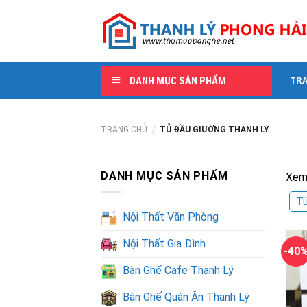
Skip
to
content
DANH MỤC SẢN PHẨM
TR
TRANG CHỦ
/
TỦ ĐẦU GIƯỜNG THANH LÝ
DANH MỤC SẢN PHẨM
Xem
Tủ
Nội Thất Văn Phòng
Nội Thất Gia Đình
-40
Bàn Ghế Cafe Thanh Lý
Bàn Ghế Quán Ăn Thanh Lý