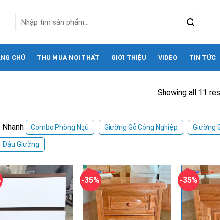
Tìm
kiếm:
ANG CHỦ
THU MUA NỘI THẤT
GIỚI THIỆU
VIDEO
TIN TỨC
Showing all 11 res
 Nhanh
Combo Phòng Ngủ
Giường Gỗ Công Nghiệp
Giường 
 Đầu Giường
%
-35%
-35%