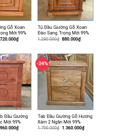
ờng Gỗ Xoan
Tủ Đầu Giường Gỗ Xoan
rọng Mới 99%
Đào Sang Trọng Mới 99%
Giá
Giá
Giá
Giá
720.000
₫
1.280.000
₫
880.000
₫
gốc
hiện
gốc
hiện
là:
tại
là:
tại
1.100.000₫.
là:
1.280.000₫.
là:
720.000₫.
880.000₫.
-24%
ab Đầu Giường
Tab Đầu Giường Gỗ Hương
ộc Mới 99%
Xám 2 Ngăn Mới 99%
Giá
Giá
Giá
Giá
960.000
₫
1.790.000
₫
1.360.000
₫
gốc
hiện
gốc
hiện
là:
tại
là:
tại