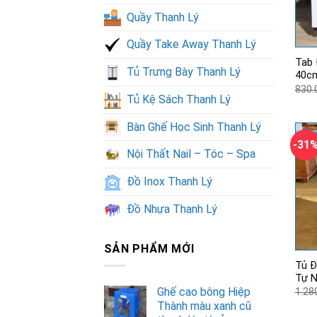
Quầy Thanh Lý
Quầy Take Away Thanh Lý
Tab 
Tủ Trưng Bày Thanh Lý
40cm
830.
Tủ Kệ Sách Thanh Lý
Bàn Ghế Học Sinh Thanh Lý
-31
Nội Thất Nail – Tóc – Spa
Đồ Inox Thanh Lý
Đồ Nhựa Thanh Lý
SẢN PHẨM MỚI
Tủ Đ
Tự N
Ghế cao bông Hiệp
1.28
Thành màu xanh cũ