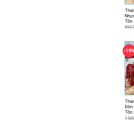
Than
Nhựa
Tồn 
850.
-19
Than
Đôn 
Tồn 
1.50