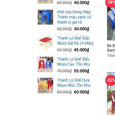
-38
Giá
Giá
60.000
₫
40.000
₫
gốc
hiện
Ghế cao bông Hiệp
là:
tại
Thành màu xanh cũ
60.000₫.
là:
thanh lý giá rẻ
40.000₫.
Giá
Giá
60.000
₫
40.000
₫
gốc
hiện
Thanh Lý Ghế Xếp
là:
tại
Nhựa Giá Rẻ (4 Màu)
60.000₫.
là:
Bộ B
Giá
Giá
60.000
₫
45.000
₫
40.000₫.
Xanh
gốc
hiện
715.
Thanh Lý Ghế Đẩu
là:
tại
Nhựa Cao Tồn Kho
60.000₫.
là:
Giá
Giá
70.000
₫
55.000
₫
45.000₫.
gốc
hiện
Thanh Lý Ghế Dựa
-22
là:
tại
Nhựa Nhỏ Tồn Kho
70.000₫.
là:
Giá
Giá
80.000
₫
60.000
₫
55.000₫.
gốc
hiện
là:
tại
80.000₫.
là:
60.000₫.