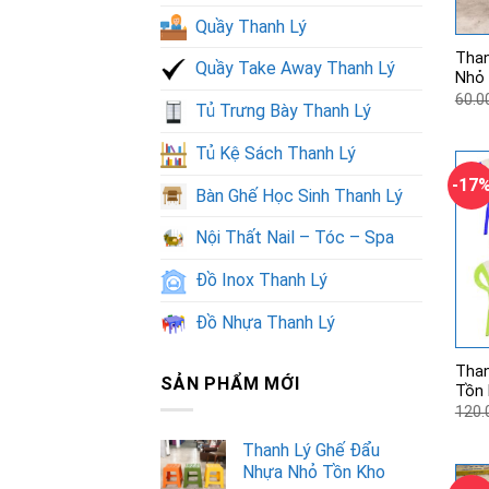
Quầy Thanh Lý
Than
Quầy Take Away Thanh Lý
Nhỏ
60.0
Tủ Trưng Bày Thanh Lý
Tủ Kệ Sách Thanh Lý
-17
Bàn Ghế Học Sinh Thanh Lý
Nội Thất Nail – Tóc – Spa
Đồ Inox Thanh Lý
Đồ Nhựa Thanh Lý
Than
SẢN PHẨM MỚI
Tồn
120.
Thanh Lý Ghế Đẩu
Nhựa Nhỏ Tồn Kho