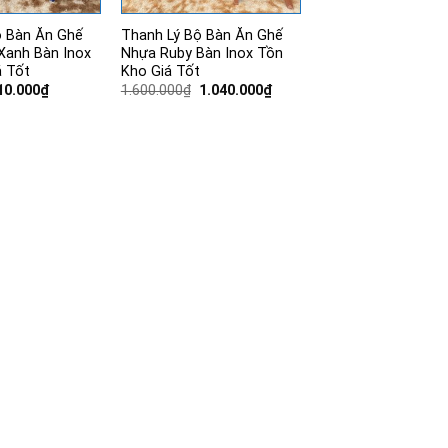
ộ Bàn Ăn Ghế
Thanh Lý Bộ Bàn Ăn Ghế
Xanh Bàn Inox
Nhựa Ruby Bàn Inox Tồn
á Tốt
Kho Giá Tốt
iá
Giá
Giá
Giá
10.000
₫
1.600.000
₫
1.040.000
₫
ốc
hiện
gốc
hiện
:
tại
là:
tại
80.000₫.
là:
1.600.000₫.
là:
710.000₫.
1.040.000₫.