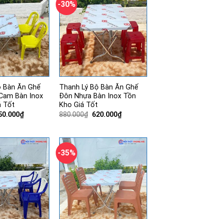
-30%
ộ Bàn Ăn Ghế
Thanh Lý Bộ Bàn Ăn Ghế
Cam Bàn Inox
Đôn Nhựa Bàn Inox Tồn
á Tốt
Kho Giá Tốt
iá
Giá
Giá
Giá
50.000
₫
880.000
₫
620.000
₫
ốc
hiện
gốc
hiện
:
tại
là:
tại
50.000₫.
là:
880.000₫.
là:
550.000₫.
620.000₫.
-35%