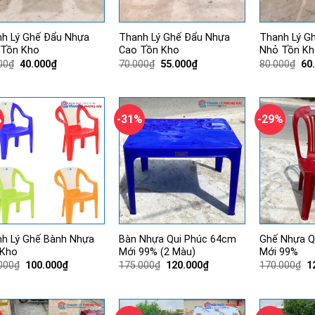
h Lý Ghế Đẩu Nhựa
Thanh Lý Ghế Đẩu Nhựa
Thanh Lý G
 Tồn Kho
Cao Tồn Kho
Nhỏ Tồn Kh
Giá
Giá
Giá
Giá
Gi
00
₫
40.000
₫
70.000
₫
55.000
₫
80.000
₫
60
gốc
hiện
gốc
hiện
gố
là:
tại
là:
tại
là:
60.000₫.
là:
70.000₫.
là:
80.
40.000₫.
55.000₫.
%
-31%
-29%
h Lý Ghế Bành Nhựa
Bàn Nhựa Qui Phúc 64cm
Ghế Nhựa Q
 Kho
Mới 99% (2 Màu)
Mới 99%
Giá
Giá
Giá
Giá
G
000
₫
100.000
₫
175.000
₫
120.000
₫
170.000
₫
1
gốc
hiện
gốc
hiện
g
là:
tại
là:
tại
là
120.000₫.
là:
175.000₫.
là:
1
100.000₫.
120.000₫.