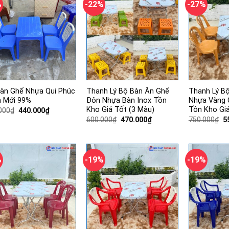
%
-22%
-27%
àn Ghế Nhựa Qui Phúc
Thanh Lý Bộ Bàn Ăn Ghế
Thanh Lý B
 Mới 99%
Đôn Nhựa Bàn Inox Tồn
Nhựa Vàng 
Kho Giá Tốt (3 Màu)
Tồn Kho Gi
Giá
Giá
000
₫
440.000
₫
gốc
hiện
Giá
Giá
G
600.000
₫
470.000
₫
750.000
₫
5
là:
tại
gốc
hiện
g
715.000₫.
là:
là:
tại
là
440.000₫.
600.000₫.
là:
7
470.000₫.
%
-19%
-19%