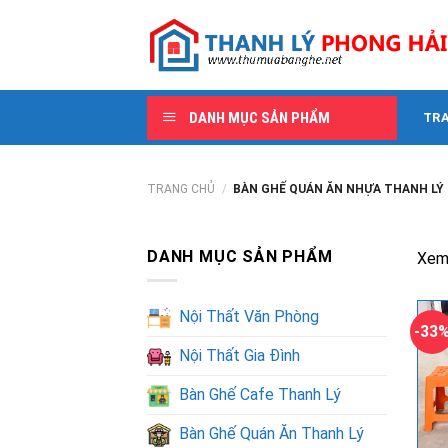
Skip
to
content
DANH MỤC SẢN PHẨM
TR
TRANG CHỦ
/
BÀN GHẾ QUÁN ĂN NHỰA THANH LÝ
DANH MỤC SẢN PHẨM
Xem
Nội Thất Văn Phòng
-33
Nội Thất Gia Đình
Bàn Ghế Cafe Thanh Lý
Bàn Ghế Quán Ăn Thanh Lý