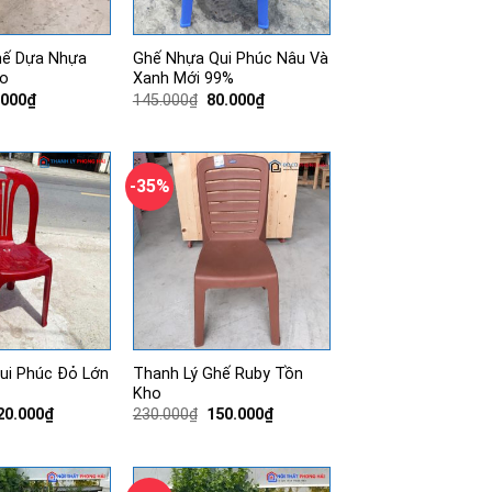
hế Dựa Nhựa
Ghế Nhựa Qui Phúc Nâu Và
o
Xanh Mới 99%
á
Giá
Giá
Giá
.000
₫
145.000
₫
80.000
₫
c
hiện
gốc
hiện
tại
là:
tại
000₫.
là:
145.000₫.
là:
60.000₫.
80.000₫.
-35%
ui Phúc Đỏ Lớn
Thanh Lý Ghế Ruby Tồn
Kho
iá
Giá
Giá
Giá
20.000
₫
230.000
₫
150.000
₫
ốc
hiện
gốc
hiện
:
tại
là:
tại
70.000₫.
là:
230.000₫.
là:
120.000₫.
150.000₫.