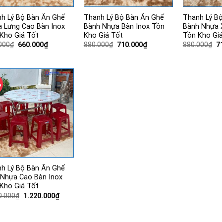
h Lý Bộ Bàn Ăn Ghế
Thanh Lý Bộ Bàn Ăn Ghế
Thanh Lý B
 Lưng Cao Bàn Inox
Bành Nhựa Bàn Inox Tồn
Bành Nhựa 
Kho Giá Tốt
Kho Giá Tốt
Tồn Kho Gi
Giá
Giá
Giá
Giá
G
000
₫
660.000
₫
880.000
₫
710.000
₫
880.000
₫
7
gốc
hiện
gốc
hiện
g
là:
tại
là:
tại
là
850.000₫.
là:
880.000₫.
là:
8
660.000₫.
710.000₫.
%
h Lý Bộ Bàn Ăn Ghế
Nhựa Cao Bàn Inox
Kho Giá Tốt
Giá
Giá
0.000
₫
1.220.000
₫
gốc
hiện
là:
tại
1.500.000₫.
là: