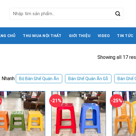
Tìm
kiếm:
ANG CHỦ
THU MUA NỘI THẤT
GIỚI THIỆU
VIDEO
TIN TỨC
Showing all 17 res
 Nhanh
Bộ Bàn Ghế Quán Ăn
Bàn Ghế Quán Ăn Gỗ
Bàn Ghế 
%
-21%
-25%