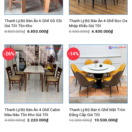
Thanh Lý Bộ Bàn Ăn 6 Ghế Gỗ Sồi
Thanh Lý Bộ Bàn Ăn 4 Ghế Bọc Da
Giá Tốt Tồn Kho
Nhập Khẩu Giá Tốt
Giá
Giá
Giá
Giá
8.800.000
₫
6.850.000
₫
5.500.000
₫
4.800.000
₫
gốc
hiện
gốc
hiện
là:
tại
là:
tại
8.800.000₫.
là:
5.500.000₫.
là:
6.850.000₫.
4.800.000
-26%
-14%
Thanh Lý Bộ Bàn Ăn 4 Ghế Cabin
Thanh Lý Bộ Bàn 6 Ghế Mặt Tròn
Màu Nâu Tồn Kho Giá Tốt
Đẳng Cấp Giá Tốt
Giá
Giá
Giá
Giá
3.000.000
₫
2.220.000
₫
12.200.000
₫
10.500.000
₫
gốc
hiện
gốc
hiện
là:
tại
là:
tại
3.000.000₫.
là:
12.200.000₫.
là: