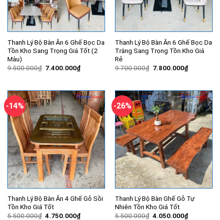
Thanh Lý Bộ Bàn Ăn 6 Ghế Bọc Da
Thanh Lý Bộ Bàn Ăn 6 Ghế Bọc Da
Tồn Kho Sang Trọng Giá Tốt (2
Trắng Sang Trọng Tồn Kho Giá
Màu)
Rẻ
Giá
Giá
Giá
Giá
9.500.000
₫
7.400.000
₫
9.700.000
₫
7.800.000
₫
gốc
hiện
gốc
hiện
là:
tại
là:
tại
9.500.000₫.
là:
9.700.000₫.
là:
7.400.000₫.
7.800.000
-14%
-26%
Thanh Lý Bộ Bàn Ăn 4 Ghế Gỗ Sồi
Thanh Lý Bộ Bàn Ghế Gỗ Tự
Tồn Kho Giá Tốt
Nhiên Tồn Kho Giá Tốt
Giá
Giá
Giá
Giá
5.500.000
₫
4.750.000
₫
5.500.000
₫
4.050.000
₫