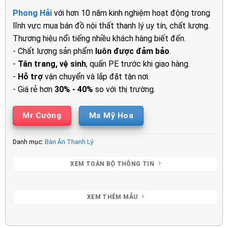
là:
tại
Phong Hải
với hơn 10 năm kinh nghiệm hoạt động trong
9.000.000₫.
là:
lĩnh vực mua bán đồ nội thất thanh lý uy tín, chất lượng.
7.500.00
Thương hiệu nổi tiếng nhiều khách hàng biết đến.
- Chất lượng sản phẩm
luôn được đảm bảo
.
-
Tân trang, vệ sinh
, quấn PE trước khi giao hàng.
-
Hỗ trợ
vận chuyển và lắp đặt tận nơi.
- Giá rẻ hơn
30% - 40%
so với thị trường.
Mr Cường
Ms Mỹ Hoa
Danh mục:
Bàn Ăn Thanh Lý
XEM TOÀN BỘ THÔNG TIN
XEM THÊM MẪU