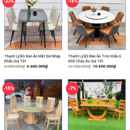
-23%
-18%
Thanh Lý Bộ Bàn Ăn Mặt Đá Nhập
Thanh Lý Bộ Bàn Ăn Tròn Kiểu 6
Khẩu Giá Tốt
Ghế Châu Âu Giá Tốt
Giá
Giá
Giá
Giá
6.000.000
₫
4.600.000
₫
12.700.000
₫
10.400.000
₫
gốc
hiện
gốc
hiện
là:
tại
là:
tại
6.000.000₫.
là:
12.700.000₫.
là:
4.600.000₫.
10.400.
-15%
-7%