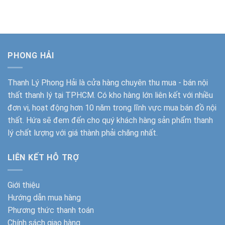
gốc
hiện
gốc
hiện
là:
tại
là:
tại
5.500.000₫.
là:
5.500.000₫.
là:
4.750.000₫.
4.050.000
PHONG HẢI
Thanh Lý Phong Hải
là cửa hàng chuyên thu mua - bán nội
thất thanh lý tại TPHCM. Có kho hàng lớn liên kết với nhiều
đơn vị, hoạt động hơn 10 năm trong lĩnh vực mua bán đồ nội
thất. Hứa sẽ đem đến cho quý khách hàng sản phẩm thanh
lý chất lượng với giá thành phải chăng nhất.
LIÊN KẾT HỖ TRỢ
Giới thiệu
Hướng dẫn mua hàng
Phương thức thanh toán
Chính sách giao hàng