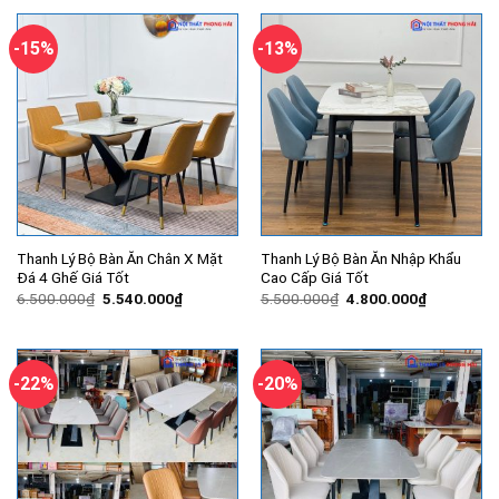
5.500.000₫.
là:
4.640.000₫.
-15%
-13%
Thanh Lý Bộ Bàn Ăn Chân X Mặt
Thanh Lý Bộ Bàn Ăn Nhập Khẩu
Đá 4 Ghế Giá Tốt
Cao Cấp Giá Tốt
Giá
Giá
Giá
Giá
6.500.000
₫
5.540.000
₫
5.500.000
₫
4.800.000
₫
gốc
hiện
gốc
hiện
là:
tại
là:
tại
6.500.000₫.
là:
5.500.000₫.
là:
5.540.000₫.
4.800.000
-22%
-20%