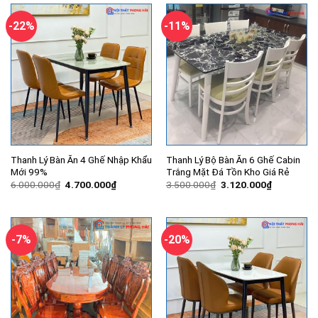
2.220.000₫.
10.500.
-22%
-11%
Thanh Lý Bàn Ăn 4 Ghế Nhập Khẩu
Thanh Lý Bộ Bàn Ăn 6 Ghế Cabin
Mới 99%
Trắng Mặt Đá Tồn Kho Giá Rẻ
Giá
Giá
Giá
Giá
6.000.000
₫
4.700.000
₫
3.500.000
₫
3.120.000
₫
gốc
hiện
gốc
hiện
là:
tại
là:
tại
6.000.000₫.
là:
3.500.000₫.
là:
4.700.000₫.
3.120.000
-7%
-20%