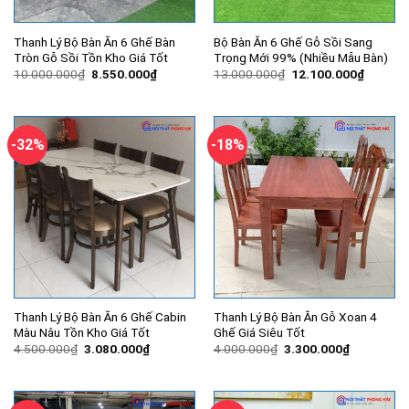
Thanh Lý Bộ Bàn Ăn 6 Ghế Bàn
Bộ Bàn Ăn 6 Ghế Gỗ Sồi Sang
Tròn Gỗ Sồi Tồn Kho Giá Tốt
Trọng Mới 99% (Nhiều Mẫu Bàn)
Giá
Giá
Giá
Giá
10.000.000
₫
8.550.000
₫
13.000.000
₫
12.100.000
₫
gốc
hiện
gốc
hiện
là:
tại
là:
tại
10.000.000₫.
là:
13.000.000₫.
là:
8.550.000₫.
12.100.
-32%
-18%
Thanh Lý Bộ Bàn Ăn 6 Ghế Cabin
Thanh Lý Bộ Bàn Ăn Gỗ Xoan 4
Màu Nâu Tồn Kho Giá Tốt
Ghế Giá Siêu Tốt
Giá
Giá
Giá
Giá
4.500.000
₫
3.080.000
₫
4.000.000
₫
3.300.000
₫
gốc
hiện
gốc
hiện
là:
tại
là:
tại
4.500.000₫.
là:
4.000.000₫.
là:
3.080.000₫.
3.300.000