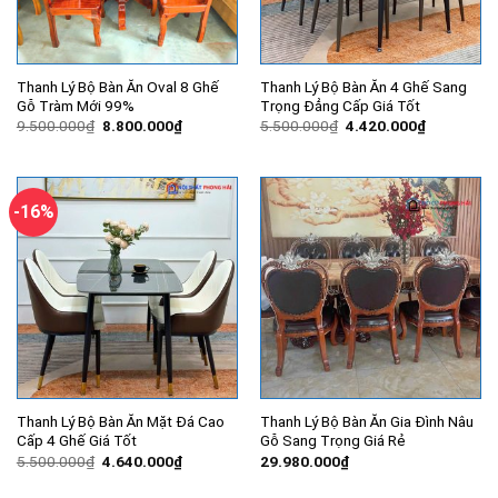
Thanh Lý Bộ Bàn Ăn Oval 8 Ghế
Thanh Lý Bộ Bàn Ăn 4 Ghế Sang
Gỗ Tràm Mới 99%
Trọng Đẳng Cấp Giá Tốt
Giá
Giá
Giá
Giá
9.500.000
₫
8.800.000
₫
5.500.000
₫
4.420.000
₫
gốc
hiện
gốc
hiện
là:
tại
là:
tại
9.500.000₫.
là:
5.500.000₫.
là:
8.800.000₫.
4.420.000
-16%
Thanh Lý Bộ Bàn Ăn Mặt Đá Cao
Thanh Lý Bộ Bàn Ăn Gia Đình Nâu
Cấp 4 Ghế Giá Tốt
Gỗ Sang Trọng Giá Rẻ
Giá
Giá
5.500.000
₫
4.640.000
₫
29.980.000
₫
gốc
hiện
là:
tại