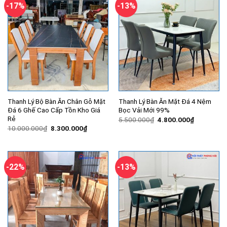
-17%
-13%
Thanh Lý Bộ Bàn Ăn Chân Gỗ Mặt
Thanh Lý Bàn Ăn Mặt Đá 4 Nệm
Đá 6 Ghế Cao Cấp Tồn Kho Giá
Bọc Vải Mới 99%
Rẻ
Giá
Giá
5.500.000
₫
4.800.000
₫
gốc
hiện
Giá
Giá
10.000.000
₫
8.300.000
₫
là:
tại
gốc
hiện
5.500.000₫.
là:
là:
tại
4.800.000
10.000.000₫.
là:
8.300.000₫.
-22%
-13%