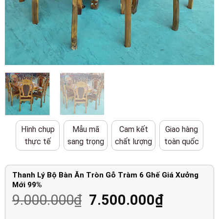
Hình chụp
Mẫu mã
Cam kết
Giao hàng
thực tế
sang trọng
chất lượng
toàn quốc
Thanh Lý Bộ Bàn Ăn Tròn Gỗ Tràm 6 Ghế Giá Xưởng
Mới 99%
Giá
Giá
9.000.000
₫
7.500.000
₫
gốc
hiện