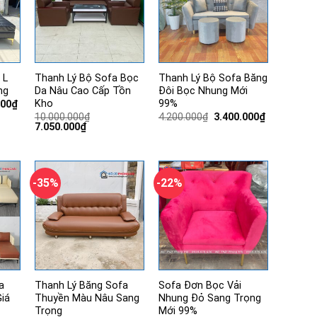
 L
Thanh Lý Bộ Sofa Bọc
Thanh Lý Bộ Sofa Băng
ng
Da Nâu Cao Cấp Tồn
Đôi Bọc Nhung Mới
Kho
99%
Giá
000
₫
hiện
Giá
Giá
10.000.000
₫
4.200.000
₫
3.400.000
₫
tại
Giá
Giá
gốc
hiện
7.050.000
₫
00₫.
là:
gốc
hiện
là:
tại
5.500.000₫.
là:
tại
4.200.000₫.
là:
10.000.000₫.
là:
3.400.000₫.
7.050.000₫.
-35%
-22%
a
Thanh Lý Băng Sofa
Sofa Đơn Bọc Vải
iá
Thuyền Màu Nâu Sang
Nhung Đỏ Sang Trọng
Trọng
Mới 99%