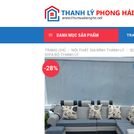
Skip
to
content
DANH MỤC SẢN PHẨM
TR
TRANG CHỦ
/
NỘI THẤT GIA ĐÌNH THANH LÝ
/
SO
SOFA BỘ THANH LÝ
-28%