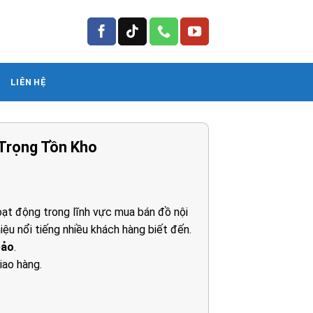
LIÊN HỆ
Trọng Tồn Kho
á
ện
ạt động trong lĩnh vực mua bán đồ nội
iệu nổi tiếng nhiều khách hàng biết đến.
50.000₫.
bảo
.
iao hàng.