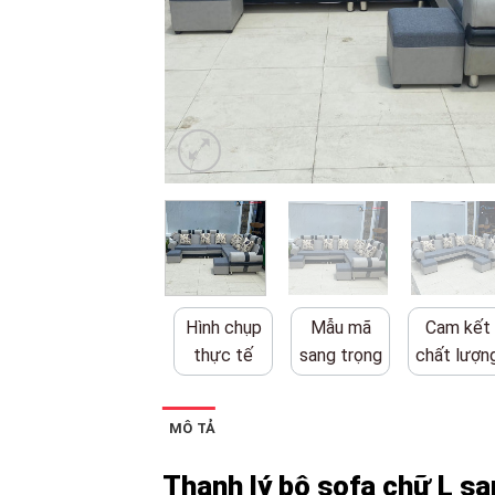
Hình chụp
Mẫu mã
Cam kết
thực tế
sang trọng
chất lượn
MÔ TẢ
Thanh lý bộ sofa chữ L sa