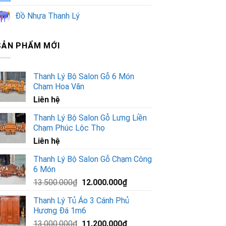
Đồ Nhựa Thanh Lý
SẢN PHẨM MỚI
Thanh Lý Bộ Salon Gỗ 6 Món
Chạm Hoa Văn
Liên hệ
Thanh Lý Bộ Salon Gỗ Lưng Liền
Chạm Phúc Lộc Thọ
Liên hệ
Thanh Lý Bộ Salon Gỗ Chạm Công
6 Món
Giá
Giá
13.500.000
₫
12.000.000
₫
gốc
hiện
Thanh Lý Tủ Áo 3 Cánh Phủ
là:
tại
Hương Đá 1m6
13.500.000₫.
là:
Giá
Giá
13.000.000
₫
11.200.000
₫
12.000.000₫.