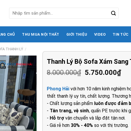
Tìm
kiếm:
ANG CHỦ
THU MUA NỘI THẤT
GIỚI THIỆU
VIDEO
TIN TỨC
FA THANH LÝ
/
Thanh Lý Bộ Sofa Xám Sang 
Giá
Gi
8.000.000
₫
5.750.000
₫
gốc
hi
là:
tại
Phong Hải
với hơn 10 năm kinh nghiệm ho
8.000.000₫.
là:
thất thanh lý uy tín, chất lượng. Thương h
5.7
- Chất lượng sản phẩm
luôn được đảm 
-
Tân trang, vệ sinh
, quấn PE trước khi g
-
Hỗ trợ
vận chuyển và lắp đặt tận nơi.
- Giá rẻ hơn
30% - 40%
so với thị trường.