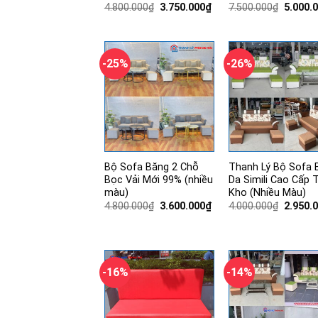
Giá
Giá
Giá
4.800.000
₫
3.750.000
₫
7.500.000
₫
5.000.
gốc
hiện
gốc
là:
tại
là:
4.800.000₫.
là:
7.500.0
3.750.000₫.
-25%
-26%
Bộ Sofa Băng 2 Chỗ
Thanh Lý Bộ Sofa 
Bọc Vải Mới 99% (nhiều
Da Simili Cao Cấp 
màu)
Kho (Nhiều Màu)
Giá
Giá
Giá
4.800.000
₫
3.600.000
₫
4.000.000
₫
2.950.
gốc
hiện
gốc
là:
tại
là:
4.800.000₫.
là:
4.000.0
3.600.000₫.
-16%
-14%