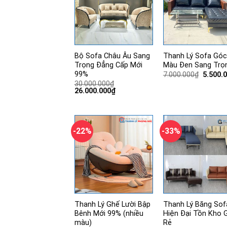
Bộ Sofa Châu Âu Sang
Thanh Lý Sofa Góc
Trọng Đẳng Cấp Mới
Màu Đen Sang Trọ
99%
Giá
7.000.000
₫
5.500.
gốc
30.000.000
₫
là:
Giá
Giá
26.000.000
₫
7.000.0
gốc
hiện
là:
tại
30.000.000₫.
là:
26.000.000₫.
-22%
-33%
Thanh Lý Ghế Lười Bập
Thanh Lý Băng Sof
Bênh Mới 99% (nhiều
Hiện Đại Tồn Kho G
màu)
Rẻ