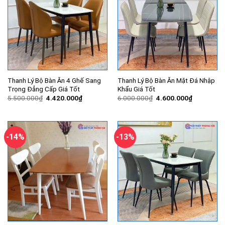
Thanh Lý Bộ Bàn Ăn 4 Ghế Sang
Thanh Lý Bộ Bàn Ăn Mặt Đá Nhập
Trọng Đẳng Cấp Giá Tốt
Khẩu Giá Tốt
Giá
Giá
Giá
Giá
5.500.000
₫
4.420.000
₫
6.000.000
₫
4.600.000
₫
gốc
hiện
gốc
hiện
là:
tại
là:
tại
5.500.000₫.
là:
6.000.000₫.
là:
4.420.000₫.
4.600.000
-14%
-13%