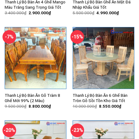
Thanh Lý Bộ Bàn Ăn 4 Ghế Mango
Thanh Lý Bộ Bàn Ghế Ăn Mặt Đá
Màu Trắng Sang Trọng Giá Tốt
Nhập Khẩu Giá Tốt
Giá
Giá
Giá
Giá
3.400.000
₫
2.900.000
₫
5.500.000
₫
4.990.000
₫
gốc
hiện
gốc
hiện
là:
tại
là:
tại
3.400.000₫.
là:
5.500.000₫.
là:
2.900.000₫.
4.990.000
-7%
-15%
Thanh Lý Bộ Bàn Ăn Gỗ Tràm 8
Thanh Lý Bộ Bàn Ăn 6 Ghế Bàn
Ghế Mới 99% (2 Màu)
Tròn Gỗ Sồi Tồn Kho Giá Tốt
Giá
Giá
Giá
Giá
9.500.000
₫
8.800.000
₫
10.000.000
₫
8.550.000
₫
gốc
hiện
gốc
hiện
là:
tại
là:
tại
9.500.000₫.
là:
10.000.000₫.
là:
8.800.000₫.
8.550.00
-20%
-23%