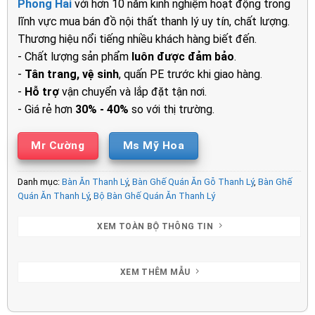
Phong Hải
với hơn 10 năm kinh nghiệm hoạt động trong
2.500.000₫.
là:
lĩnh vực mua bán đồ nội thất thanh lý uy tín, chất lượng.
2.100.00
Thương hiệu nổi tiếng nhiều khách hàng biết đến.
- Chất lượng sản phẩm
luôn được đảm bảo
.
-
Tân trang, vệ sinh
, quấn PE trước khi giao hàng.
-
Hỗ trợ
vận chuyển và lắp đặt tận nơi.
- Giá rẻ hơn
30% - 40%
so với thị trường.
Mr Cường
Ms Mỹ Hoa
Danh mục:
Bàn Ăn Thanh Lý
,
Bàn Ghế Quán Ăn Gỗ Thanh Lý
,
Bàn Ghế
Quán Ăn Thanh Lý
,
Bộ Bàn Ghế Quán Ăn Thanh Lý
XEM TOÀN BỘ THÔNG TIN
XEM THÊM MẪU