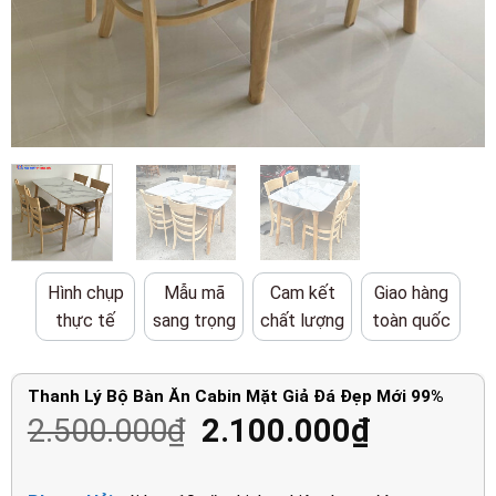
Hình chụp
Mẫu mã
Cam kết
Giao hàng
thực tế
sang trọng
chất lượng
toàn quốc
Thanh Lý Bộ Bàn Ăn Cabin Mặt Giả Đá Đẹp Mới 99%
Giá
Giá
2.500.000
₫
2.100.000
₫
gốc
hiện
là:
tại