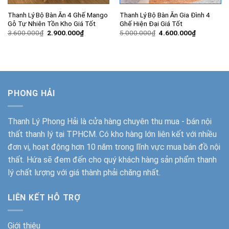
Thanh Lý Bộ Bàn Ăn 4 Ghế Mango
Thanh Lý Bộ Bàn Ăn Gia Đình 4
Gỗ Tự Nhiên Tồn Kho Giá Tốt
Ghế Hiện Đại Giá Tốt
Giá
Giá
Giá
Giá
3.600.000
₫
2.900.000
₫
5.000.000
₫
4.600.000
₫
gốc
hiện
gốc
hiện
là:
tại
là:
tại
3.600.000₫.
là:
5.000.000₫.
là:
2.900.000₫.
4.600.000
PHONG HẢI
Thanh Lý Phong Hải
là cửa hàng chuyên thu mua - bán nội
thất thanh lý tại TPHCM. Có kho hàng lớn liên kết với nhiều
đơn vị, hoạt động hơn 10 năm trong lĩnh vực mua bán đồ nội
thất. Hứa sẽ đem đến cho quý khách hàng sản phẩm thanh
lý chất lượng với giá thành phải chăng nhất.
LIÊN KẾT HỖ TRỢ
Giới thiệu