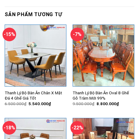
SẢN PHẨM TƯƠNG TỰ
-15%
-7%
Thanh Lý Bộ Bàn Ăn Chân X Mặt
Thanh Lý Bộ Bàn Ăn Oval 8 Ghế
Đá 4 Ghế Giá Tốt
Gỗ Tràm Mới 99%
Giá
Giá
Giá
Giá
6.500.000
₫
5.540.000
₫
9.500.000
₫
8.800.000
₫
gốc
hiện
gốc
hiện
là:
tại
là:
tại
6.500.000₫.
là:
9.500.000₫.
là:
5.540.000₫.
8.800.000
-18%
-22%