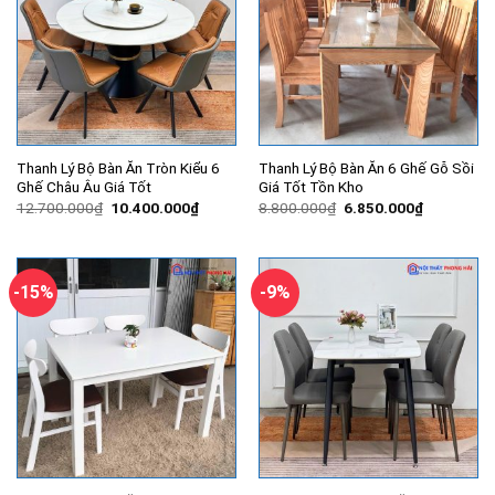
Thanh Lý Bộ Bàn Ăn Tròn Kiểu 6
Thanh Lý Bộ Bàn Ăn 6 Ghế Gỗ Sồi
Ghế Châu Âu Giá Tốt
Giá Tốt Tồn Kho
Giá
Giá
Giá
Giá
12.700.000
₫
10.400.000
₫
8.800.000
₫
6.850.000
₫
gốc
hiện
gốc
hiện
là:
tại
là:
tại
12.700.000₫.
là:
8.800.000₫.
là:
10.400.000₫.
6.850.000
-15%
-9%