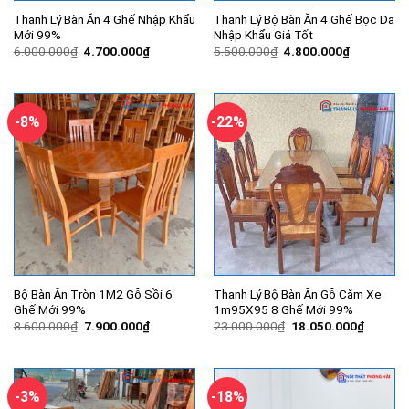
Thanh Lý Bàn Ăn 4 Ghế Nhập Khẩu
Thanh Lý Bộ Bàn Ăn 4 Ghế Bọc Da
Mới 99%
Nhập Khẩu Giá Tốt
Giá
Giá
Giá
Giá
6.000.000
₫
4.700.000
₫
5.500.000
₫
4.800.000
₫
gốc
hiện
gốc
hiện
là:
tại
là:
tại
6.000.000₫.
là:
5.500.000₫.
là:
4.700.000₫.
4.800.000
-8%
-22%
Bộ Bàn Ăn Tròn 1M2 Gỗ Sồi 6
Thanh Lý Bộ Bàn Ăn Gỗ Căm Xe
Ghế Mới 99%
1m95X95 8 Ghế Mới 99%
Giá
Giá
Giá
Giá
8.600.000
₫
7.900.000
₫
23.000.000
₫
18.050.000
₫
gốc
hiện
gốc
hiện
là:
tại
là:
tại
8.600.000₫.
là:
23.000.000₫.
là:
7.900.000₫.
18.050.
-3%
-18%