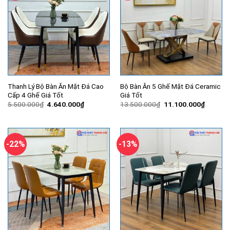
Thanh Lý Bộ Bàn Ăn Mặt Đá Cao
Bộ Bàn Ăn 5 Ghế Mặt Đá Ceramic
Cấp 4 Ghế Giá Tốt
Giá Tốt
Giá
Giá
Giá
Giá
5.500.000
₫
4.640.000
₫
13.500.000
₫
11.100.000
₫
gốc
hiện
gốc
hiện
là:
tại
là:
tại
5.500.000₫.
là:
13.500.000₫.
là:
4.640.000₫.
11.100.
-22%
-13%