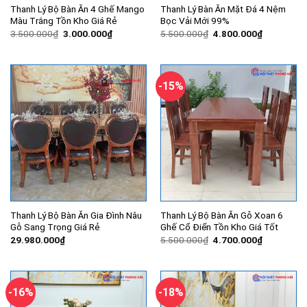
Thanh Lý Bộ Bàn Ăn 4 Ghế Mango
Thanh Lý Bàn Ăn Mặt Đá 4 Nệm
Màu Trắng Tồn Kho Giá Rẻ
Bọc Vải Mới 99%
Giá
Giá
Giá
Giá
3.500.000
₫
3.000.000
₫
5.500.000
₫
4.800.000
₫
gốc
hiện
gốc
hiện
là:
tại
là:
tại
3.500.000₫.
là:
5.500.000₫.
là:
3.000.000₫.
4.800.000
-15%
Thanh Lý Bộ Bàn Ăn Gia Đình Nâu
Thanh Lý Bộ Bàn Ăn Gỗ Xoan 6
Gỗ Sang Trọng Giá Rẻ
Ghế Cổ Điển Tồn Kho Giá Tốt
Giá
Giá
29.980.000
₫
5.500.000
₫
4.700.000
₫
gốc
hiện
là:
tại
5.500.000₫.
là:
4.700.000
-16%
-18%