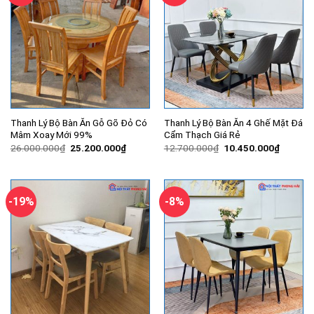
Thanh Lý Bộ Bàn Ăn Gỗ Gõ Đỏ Có
Thanh Lý Bộ Bàn Ăn 4 Ghế Mặt Đá
Mâm Xoay Mới 99%
Cẩm Thạch Giá Rẻ
Giá
Giá
Giá
Giá
26.000.000
₫
25.200.000
₫
12.700.000
₫
10.450.000
₫
gốc
hiện
gốc
hiện
là:
tại
là:
tại
26.000.000₫.
là:
12.700.000₫.
là:
25.200.000₫.
10.450.
-19%
-8%