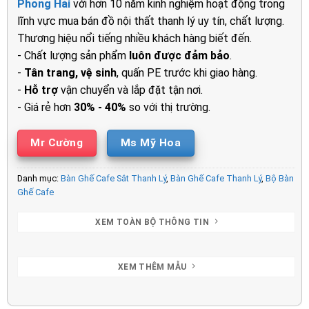
Phong Hải
với hơn 10 năm kinh nghiệm hoạt động trong
2.000.000₫.
là:
lĩnh vực mua bán đồ nội thất thanh lý uy tín, chất lượng.
1.550.00
Thương hiệu nổi tiếng nhiều khách hàng biết đến.
- Chất lượng sản phẩm
luôn được đảm bảo
.
-
Tân trang, vệ sinh
, quấn PE trước khi giao hàng.
-
Hỗ trợ
vận chuyển và lắp đặt tận nơi.
- Giá rẻ hơn
30% - 40%
so với thị trường.
Mr Cường
Ms Mỹ Hoa
Danh mục:
Bàn Ghế Cafe Sắt Thanh Lý
,
Bàn Ghế Cafe Thanh Lý
,
Bộ Bàn
Ghế Cafe
XEM TOÀN BỘ THÔNG TIN
XEM THÊM MẪU