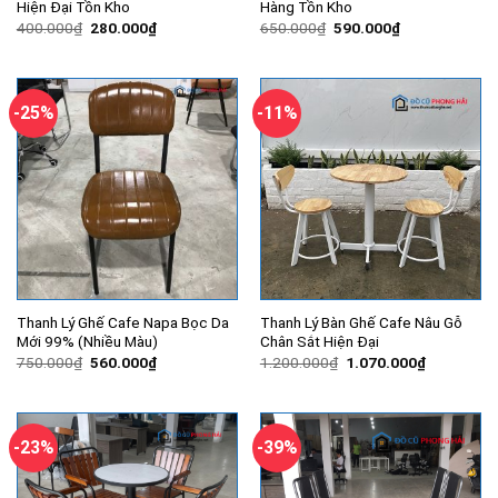
Hiện Đại Tồn Kho
Hàng Tồn Kho
Giá
Giá
Giá
Giá
400.000
₫
280.000
₫
650.000
₫
590.000
₫
gốc
hiện
gốc
hiện
là:
tại
là:
tại
400.000₫.
là:
650.000₫.
là:
280.000₫.
590.000₫.
-25%
-11%
Thanh Lý Ghế Cafe Napa Bọc Da
Thanh Lý Bàn Ghế Cafe Nâu Gỗ
Mới 99% (Nhiều Màu)
Chân Sắt Hiện Đại
Giá
Giá
Giá
Giá
750.000
₫
560.000
₫
1.200.000
₫
1.070.000
₫
gốc
hiện
gốc
hiện
là:
tại
là:
tại
750.000₫.
là:
1.200.000₫.
là:
560.000₫.
1.070.000
-23%
-39%