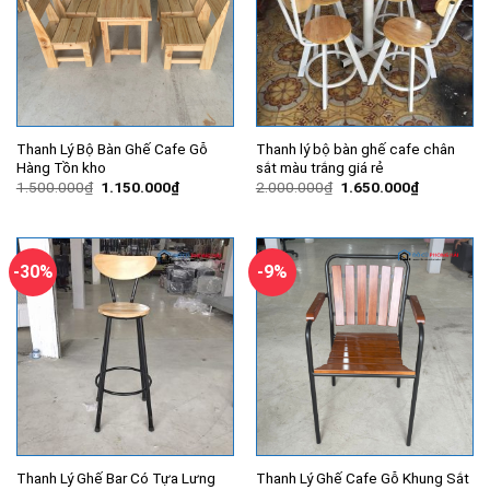
Thanh Lý Bộ Bàn Ghế Cafe Gỗ
Thanh lý bộ bàn ghế cafe chân
Hàng Tồn kho
sắt màu trắng giá rẻ
Giá
Giá
Giá
Giá
1.500.000
₫
1.150.000
₫
2.000.000
₫
1.650.000
₫
gốc
hiện
gốc
hiện
là:
tại
là:
tại
1.500.000₫.
là:
2.000.000₫.
là:
1.150.000₫.
1.650.000
-30%
-9%
Thanh Lý Ghế Bar Có Tựa Lưng
Thanh Lý Ghế Cafe Gỗ Khung Sắt