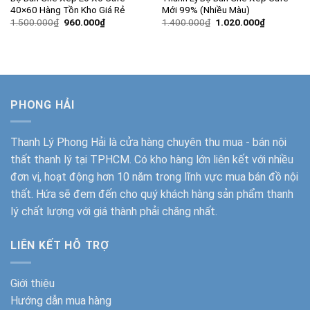
40×60 Hàng Tồn Kho Giá Rẻ
Mới 99% (Nhiều Màu)
Giá
Giá
Giá
Giá
1.500.000
₫
960.000
₫
1.400.000
₫
1.020.000
₫
gốc
hiện
gốc
hiện
là:
tại
là:
tại
1.500.000₫.
là:
1.400.000₫.
là:
960.000₫.
1.020.000
PHONG HẢI
Thanh Lý Phong Hải
là cửa hàng chuyên thu mua - bán nội
thất thanh lý tại TPHCM. Có kho hàng lớn liên kết với nhiều
đơn vị, hoạt động hơn 10 năm trong lĩnh vực mua bán đồ nội
thất. Hứa sẽ đem đến cho quý khách hàng sản phẩm thanh
lý chất lượng với giá thành phải chăng nhất.
LIÊN KẾT HỖ TRỢ
Giới thiệu
Hướng dẫn mua hàng