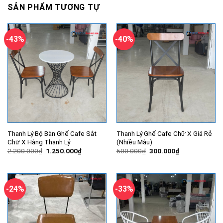
SẢN PHẨM TƯƠNG TỰ
-43%
-40%
Thanh Lý Bộ Bàn Ghế Cafe Sắt
Thanh Lý Ghế Cafe Chữ X Giá Rẻ
Chữ X Hàng Thanh Lý
(Nhiều Màu)
Giá
Giá
Giá
Giá
2.200.000
₫
1.250.000
₫
500.000
₫
300.000
₫
gốc
hiện
gốc
hiện
là:
tại
là:
tại
2.200.000₫.
là:
500.000₫.
là:
1.250.000₫.
300.000₫.
-24%
-33%