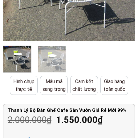
Hình chụp
Mẫu mã
Cam kết
Giao hàng
thực tế
sang trọng
chất lượng
toàn quốc
Thanh Lý Bộ Bàn Ghế Cafe Sân Vườn Giá Rẻ Mới 99%
Giá
Giá
2.000.000
₫
1.550.000
₫
gốc
hiện
là:
tại