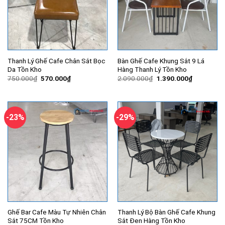
Thanh Lý Ghế Cafe Chân Sắt Bọc
Bàn Ghế Cafe Khung Sắt 9 Lá
Da Tồn Kho
Hàng Thanh Lý Tồn Kho
Giá
Giá
Giá
Giá
750.000
₫
570.000
₫
2.090.000
₫
1.390.000
₫
gốc
hiện
gốc
hiện
là:
tại
là:
tại
750.000₫.
là:
2.090.000₫.
là:
570.000₫.
1.390.000
-23%
-29%
Ghế Bar Cafe Màu Tự Nhiên Chân
Thanh Lý Bộ Bàn Ghế Cafe Khung
Sắt 75CM Tồn Kho
Sắt Đen Hàng Tồn Kho