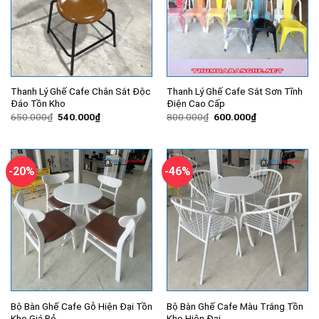
Thanh Lý Ghế Cafe Chân Sắt Độc
Thanh Lý Ghế Cafe Sắt Sơn Tĩnh
Đáo Tồn Kho
Điện Cao Cấp
Giá
Giá
Giá
Giá
650.000
₫
540.000
₫
800.000
₫
600.000
₫
gốc
hiện
gốc
hiện
là:
tại
là:
tại
650.000₫.
là:
800.000₫.
là:
540.000₫.
600.000₫.
-20%
-46%
Bộ Bàn Ghế Cafe Gỗ Hiện Đại Tồn
Bộ Bàn Ghế Cafe Màu Trắng Tồn
Kho Giá Rẻ
Kho Hiện Đại