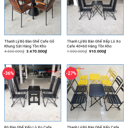
Thanh Lý Bộ Bàn Ghế Cafe Gỗ
Thanh Lý Bộ Bàn Ghế Xếp Lò Xo
Khung Sắt Hàng Tồn Kho
Cafe 40×60 Hàng Tồn Kho
Giá
Giá
Giá
Giá
4.500.000
₫
3.470.000
₫
1.500.000
₫
910.000
₫
gốc
hiện
gốc
hiện
là:
tại
là:
tại
4.500.000₫.
là:
1.500.000₫.
là:
3.470.000₫.
910.000₫.
-36%
-27%
Bộ Bàn Ghế Xếp Lò Xo Cafe
Thanh Lý Bộ Bàn Ghế Xếp Cafe