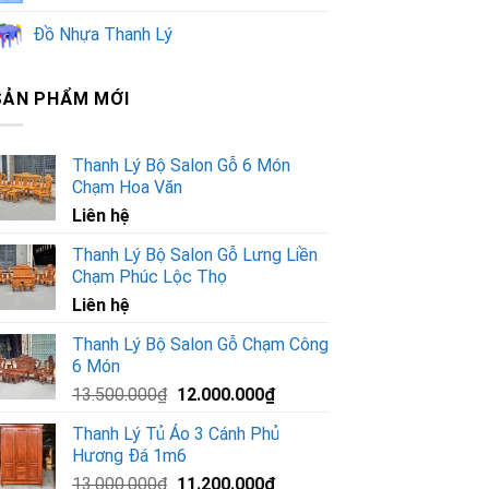
Đồ Nhựa Thanh Lý
SẢN PHẨM MỚI
Thanh Lý Bộ Salon Gỗ 6 Món
Chạm Hoa Văn
Liên hệ
Thanh Lý Bộ Salon Gỗ Lưng Liền
Chạm Phúc Lộc Thọ
Liên hệ
Thanh Lý Bộ Salon Gỗ Chạm Công
6 Món
Giá
Giá
13.500.000
₫
12.000.000
₫
gốc
hiện
Thanh Lý Tủ Áo 3 Cánh Phủ
là:
tại
Hương Đá 1m6
13.500.000₫.
là:
Giá
Giá
13.000.000
₫
11.200.000
₫
12.000.000₫.