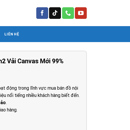
LIÊN HỆ
m2 Vải Canvas Mới 99%
á
ện
ạt động trong lĩnh vực mua bán đồ nội
iệu nổi tiếng nhiều khách hàng biết đến.
00.000₫.
bảo
.
iao hàng.