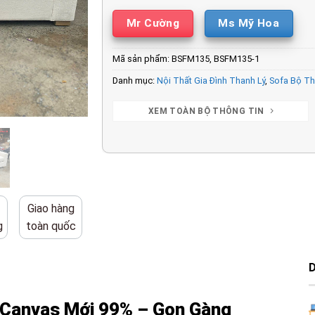
Mr Cường
Ms Mỹ Hoa
Mã sản phẩm:
BSFM135, BSFM135-1
Danh mục:
Nội Thất Gia Đình Thanh Lý
,
Sofa Bộ Th
XEM TOÀN BỘ THÔNG TIN
Giao hàng
g
toàn quốc
 Canvas Mới 99% – Gọn Gàng