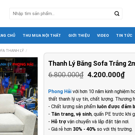
Tìm
kiếm:
ANG CHỦ
THU MUA NỘI THẤT
GIỚI THIỆU
VIDEO
TIN TỨC
FA THANH LÝ
/
Thanh Lý Băng Sofa Trắng 2
Giá
Gi
6.800.000
₫
4.200.000
₫
gốc
hi
là:
tại
Phong Hải
với hơn 10 năm kinh nghiệm ho
6.800.000₫.
là:
thất thanh lý uy tín, chất lượng. Thương h
4.2
- Chất lượng sản phẩm
luôn được đảm 
-
Tân trang, vệ sinh
, quấn PE trước khi g
-
Hỗ trợ
vận chuyển và lắp đặt tận nơi.
- Giá rẻ hơn
30% - 40%
so với thị trường.