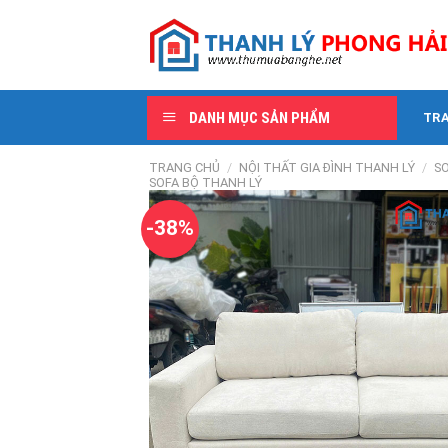
Skip
to
content
DANH MỤC SẢN PHẨM
TR
TRANG CHỦ
/
NỘI THẤT GIA ĐÌNH THANH LÝ
/
SO
SOFA BỘ THANH LÝ
-38%