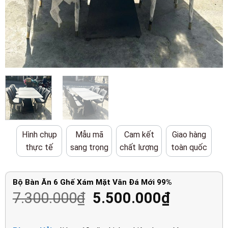
Hình chụp
Mẫu mã
Cam kết
Giao hàng
thực tế
sang trọng
chất lượng
toàn quốc
Bộ Bàn Ăn 6 Ghế Xám Mặt Vân Đá Mới 99%
Giá
Giá
7.300.000
₫
5.500.000
₫
gốc
hiện
là:
tại