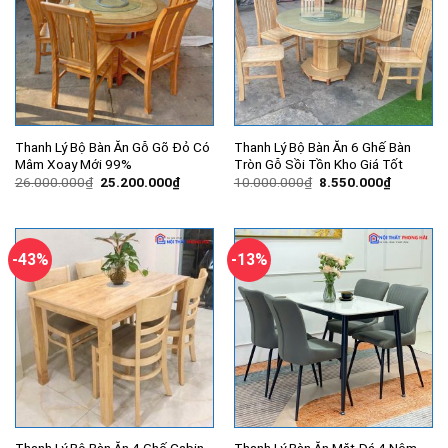
Thanh Lý Bộ Bàn Ăn Gỗ Gõ Đỏ Có
Thanh Lý Bộ Bàn Ăn 6 Ghế Bàn
Mâm Xoay Mới 99%
Tròn Gỗ Sồi Tồn Kho Giá Tốt
Giá
Giá
Giá
Giá
26.000.000
₫
25.200.000
₫
10.000.000
₫
8.550.000
₫
gốc
hiện
gốc
hiện
là:
tại
là:
tại
26.000.000₫.
là:
10.000.000₫.
là:
25.200.000₫.
8.550.00
-43%
-13%
Thanh Lý Bộ Bàn Ăn 4 Ghế Cabin
Thanh Lý Bàn Ăn Mặt Đá 4 Nệm