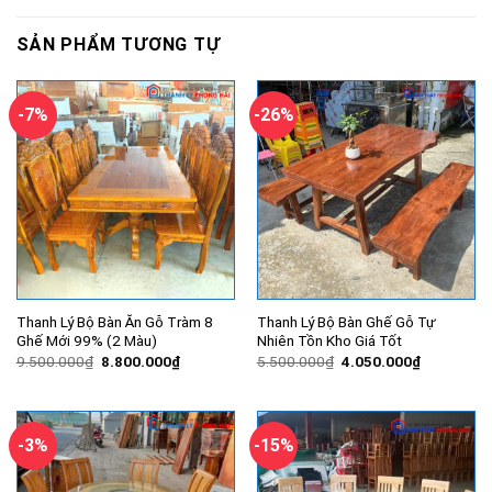
SẢN PHẨM TƯƠNG TỰ
-7%
-26%
Thanh Lý Bộ Bàn Ăn Gỗ Tràm 8
Thanh Lý Bộ Bàn Ghế Gỗ Tự
Ghế Mới 99% (2 Màu)
Nhiên Tồn Kho Giá Tốt
Giá
Giá
Giá
Giá
9.500.000
₫
8.800.000
₫
5.500.000
₫
4.050.000
₫
gốc
hiện
gốc
hiện
là:
tại
là:
tại
9.500.000₫.
là:
5.500.000₫.
là:
8.800.000₫.
4.050.000
-3%
-15%