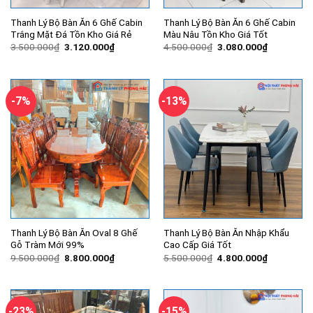
Thanh Lý Bộ Bàn Ăn 6 Ghế Cabin
Thanh Lý Bộ Bàn Ăn 6 Ghế Cabin
Trắng Mặt Đá Tồn Kho Giá Rẻ
Màu Nâu Tồn Kho Giá Tốt
Giá
Giá
Giá
Giá
3.500.000
₫
3.120.000
₫
4.500.000
₫
3.080.000
₫
gốc
hiện
gốc
hiện
là:
tại
là:
tại
3.500.000₫.
là:
4.500.000₫.
là:
3.120.000₫.
3.080.000
-7%
-13%
Thanh Lý Bộ Bàn Ăn Oval 8 Ghế
Thanh Lý Bộ Bàn Ăn Nhập Khẩu
Gỗ Tràm Mới 99%
Cao Cấp Giá Tốt
Giá
Giá
Giá
Giá
9.500.000
₫
8.800.000
₫
5.500.000
₫
4.800.000
₫
gốc
hiện
gốc
hiện
là:
tại
là:
tại
9.500.000₫.
là:
5.500.000₫.
là:
8.800.000₫.
4.800.000
-23%
-15%