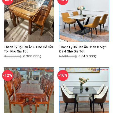
Thanh Lý Bộ Bàn Ăn 6 Ghế Gỗ Sồi
Thanh Lý Bộ Bàn Ăn Chân X Mặt
Tồn Kho Giá Tốt
Đá 4 Ghế Giá Tốt
Giá
Giá
Giá
Giá
8.000.000
₫
6.200.000
₫
6.500.000
₫
5.540.000
₫
gốc
hiện
gốc
hiện
là:
tại
là:
tại
8.000.000₫.
là:
6.500.000₫.
là:
6.200.000₫.
5.540.000
-12%
-16%