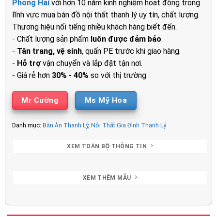
Phong Hải
với hơn 10 năm kinh nghiệm hoạt động trong
7.300.000₫.
là:
lĩnh vực mua bán đồ nội thất thanh lý uy tín, chất lượng.
5.500.00
Thương hiệu nổi tiếng nhiều khách hàng biết đến.
- Chất lượng sản phẩm
luôn được đảm bảo
.
-
Tân trang, vệ sinh
, quấn PE trước khi giao hàng.
-
Hỗ trợ
vận chuyển và lắp đặt tận nơi.
- Giá rẻ hơn
30% - 40%
so với thị trường.
Mr Cường
Ms Mỹ Hoa
Danh mục:
Bàn Ăn Thanh Lý
,
Nội Thất Gia Đình Thanh Lý
XEM TOÀN BỘ THÔNG TIN
XEM THÊM MẪU