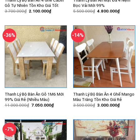
Gỗ Tự Nhiên Tồn Kho Giá Tốt
Bọc Vải Mới 99%
Giá
Giá
Giá
Giá
3.700.000
₫
2.100.000
₫
5.500.000
₫
4.800.000
₫
gốc
hiện
gốc
hiện
là:
tại
là:
tại
3.700.000₫.
là:
5.500.000₫.
là:
2.100.000₫.
4.800.000
-36%
-14%
Thanh Lý Bộ Bàn Ăn Gỗ 1M6 Mới
Thanh Lý Bộ Bàn Ăn 4 Ghế Mango
99% Giá Rẻ (Nhiều Màu)
Màu Trắng Tồn Kho Giá Rẻ
Giá
Giá
Giá
Giá
11.000.000
₫
7.050.000
₫
3.500.000
₫
3.000.000
₫
gốc
hiện
gốc
hiện
là:
tại
là:
tại
11.000.000₫.
là:
3.500.000₫.
là:
7.050.000₫.
3.000.000
-7%