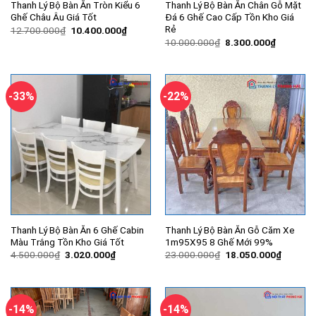
Thanh Lý Bộ Bàn Ăn Tròn Kiểu 6
Thanh Lý Bộ Bàn Ăn Chân Gỗ Mặt
Ghế Châu Âu Giá Tốt
Đá 6 Ghế Cao Cấp Tồn Kho Giá
Rẻ
Giá
Giá
12.700.000
₫
10.400.000
₫
gốc
hiện
Giá
Giá
10.000.000
₫
8.300.000
₫
là:
tại
gốc
hiện
12.700.000₫.
là:
là:
tại
10.400.000₫.
10.000.000₫.
là:
8.300.00
-33%
-22%
Thanh Lý Bộ Bàn Ăn 6 Ghế Cabin
Thanh Lý Bộ Bàn Ăn Gỗ Căm Xe
Màu Trắng Tồn Kho Giá Tốt
1m95X95 8 Ghế Mới 99%
Giá
Giá
Giá
Giá
4.500.000
₫
3.020.000
₫
23.000.000
₫
18.050.000
₫
gốc
hiện
gốc
hiện
là:
tại
là:
tại
4.500.000₫.
là:
23.000.000₫.
là:
3.020.000₫.
18.050.
-14%
-14%