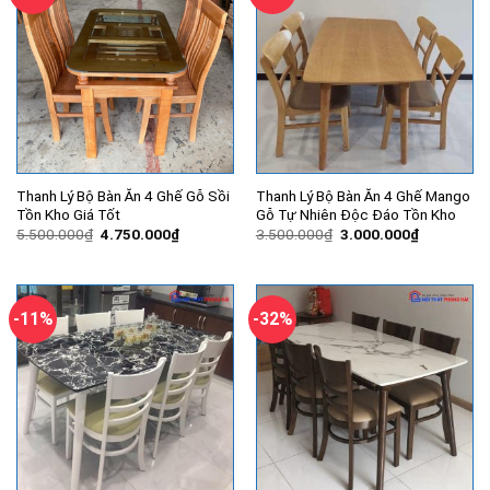
Thanh Lý Bộ Bàn Ăn 4 Ghế Gỗ Sồi
Thanh Lý Bộ Bàn Ăn 4 Ghế Mango
Tồn Kho Giá Tốt
Gỗ Tự Nhiên Độc Đáo Tồn Kho
Giá
Giá
Giá
Giá
5.500.000
₫
4.750.000
₫
3.500.000
₫
3.000.000
₫
gốc
hiện
gốc
hiện
là:
tại
là:
tại
5.500.000₫.
là:
3.500.000₫.
là:
4.750.000₫.
3.000.000
-11%
-32%