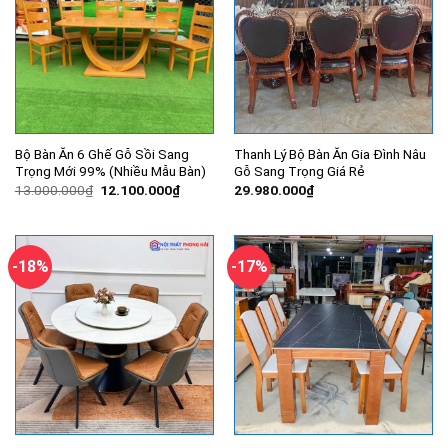
Bộ Bàn Ăn 6 Ghế Gỗ Sồi Sang
Thanh Lý Bộ Bàn Ăn Gia Đình Nâu
Trọng Mới 99% (Nhiều Mẫu Bàn)
Gỗ Sang Trọng Giá Rẻ
Giá
Giá
13.000.000
₫
12.100.000
₫
29.980.000
₫
gốc
hiện
là:
tại
13.000.000₫.
là:
12.100.000₫.
-18%
-17%