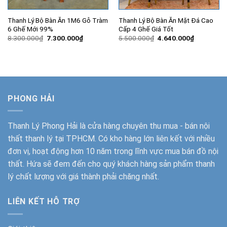
Thanh Lý Bộ Bàn Ăn 1M6 Gỗ Tràm
Thanh Lý Bộ Bàn Ăn Mặt Đá Cao
6 Ghế Mới 99%
Cấp 4 Ghế Giá Tốt
Giá
Giá
Giá
Giá
8.300.000
₫
7.300.000
₫
5.500.000
₫
4.640.000
₫
gốc
hiện
gốc
hiện
là:
tại
là:
tại
8.300.000₫.
là:
5.500.000₫.
là:
7.300.000₫.
4.640.000
PHONG HẢI
Thanh Lý Phong Hải
là cửa hàng chuyên thu mua - bán nội
thất thanh lý tại TPHCM. Có kho hàng lớn liên kết với nhiều
đơn vị, hoạt động hơn 10 năm trong lĩnh vực mua bán đồ nội
thất. Hứa sẽ đem đến cho quý khách hàng sản phẩm thanh
lý chất lượng với giá thành phải chăng nhất.
LIÊN KẾT HỖ TRỢ