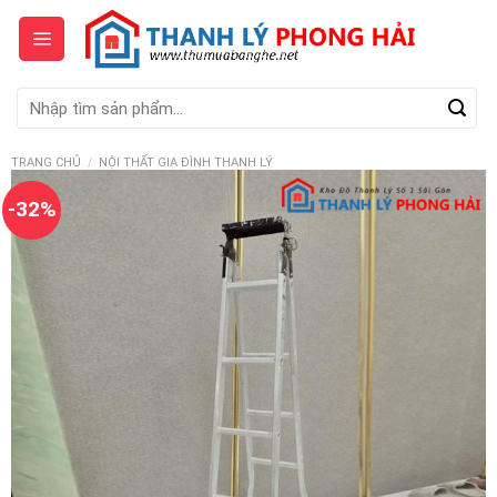
Skip
to
content
Tìm
kiếm:
TRANG CHỦ
/
NỘI THẤT GIA ĐÌNH THANH LÝ
-32%