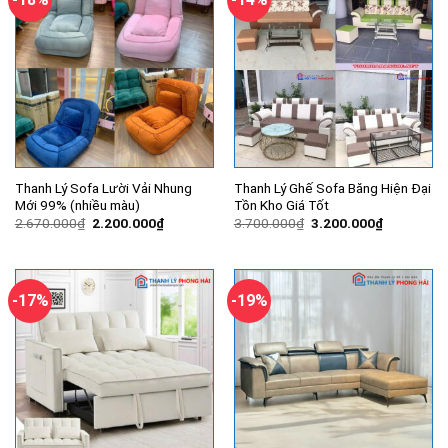
Thanh Lý Sofa Lười Vải Nhung
Thanh Lý Ghế Sofa Băng Hiện Đại
Mới 99% (nhiều màu)
Tồn Kho Giá Tốt
Giá
Giá
Giá
Giá
2.670.000
₫
2.200.000
₫
3.700.000
₫
3.200.000
₫
gốc
hiện
gốc
hiện
là:
tại
là:
tại
2.670.000₫.
là:
3.700.000₫.
là:
2.200.000₫.
3.200.000
-17%
-19%