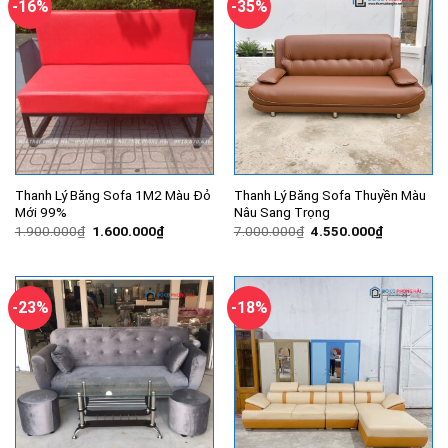
-16%
-35%
Thanh Lý Băng Sofa 1M2 Màu Đỏ
Thanh Lý Băng Sofa Thuyền Màu
Mới 99%
Nâu Sang Trọng
Giá
Giá
Giá
Giá
1.900.000
₫
1.600.000
₫
7.000.000
₫
4.550.000
₫
gốc
hiện
gốc
hiện
là:
tại
là:
tại
1.900.000₫.
là:
7.000.000₫.
là:
1.600.000₫.
4.550.000
-23%
-18%