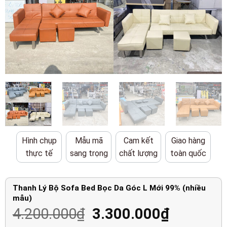
Hình chụp
Mẫu mã
Cam kết
Giao hàng
thực tế
sang trọng
chất lượng
toàn quốc
Thanh Lý Bộ Sofa Bed Bọc Da Góc L Mới 99% (nhiều
mẫu)
Giá
Giá
4.200.000
₫
3.300.000
₫