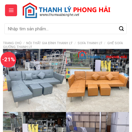
Skip
to
content
Tìm
kiếm:
TRANG CHỦ
/
NỘI THẤT GIA ĐÌNH THANH LÝ
/
SOFA THANH LÝ
/
GHẾ SOFA
GIƯỜNG THANH LÝ
-21%