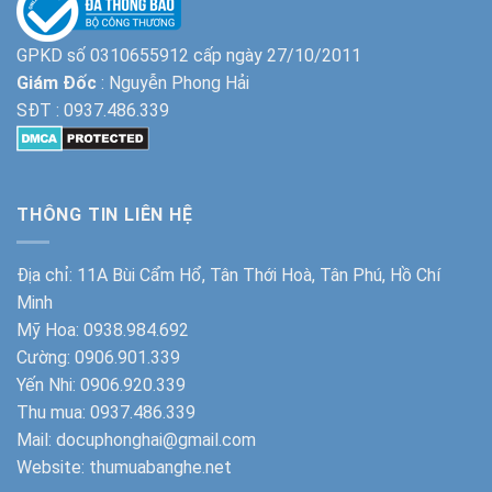
GPKD số 0310655912 cấp ngày 27/10/2011
Giám Đốc
: Nguyễn Phong Hải
SĐT :
0937.486.339
THÔNG TIN LIÊN HỆ
Địa chỉ: 11A Bùi Cẩm Hổ, Tân Thới Hoà, Tân Phú, Hồ Chí
Minh
Mỹ Hoa:
0938.984.692
Cường:
0906.901.339
Yến Nhi:
0906.920.339
Thu mua:
0937.486.339
Mail: docuphonghai@gmail.com
Website:
thumuabanghe.net