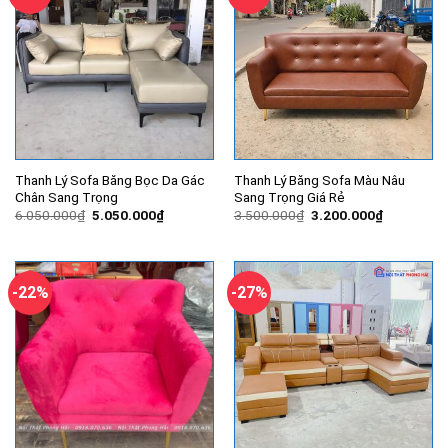
Thanh Lý Sofa Băng Bọc Da Gác
Thanh Lý Băng Sofa Màu Nâu
Chân Sang Trọng
Sang Trọng Giá Rẻ
Giá
Giá
Giá
Giá
6.050.000
₫
5.050.000
₫
3.500.000
₫
3.200.000
₫
gốc
hiện
gốc
hiện
là:
tại
là:
tại
6.050.000₫.
là:
3.500.000₫.
là:
5.050.000₫.
3.200.000
-22%
-27%