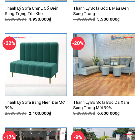
Thanh Lý Sofa Chữ L Cổ Điển
Thanh Lý Sofa Góc L Màu Đen
Sang Trọng Tồn Kho
Sang Trọng
Giá
Giá
Giá
Giá
6.500.000
₫
4.950.000
₫
7.000.000
₫
5.500.000
₫
gốc
hiện
gốc
hiện
là:
tại
là:
tại
6.500.000₫.
là:
7.000.000₫.
là:
4.950.000₫.
5.500.000
-22%
-20%
Thanh Lý Sofa Băng Hiện Đại Mới
Thanh Lý Bộ Sofa Bọc Da Xám
99%
Sang Trọng Mới 99%
Giá
Giá
Giá
Giá
2.680.000
₫
2.100.000
₫
8.200.000
₫
6.600.000
₫
gốc
hiện
gốc
hiện
là:
tại
là:
tại
2.680.000₫.
là:
8.200.000₫.
là:
2.100.000₫.
6.600.000
-17%
-9%