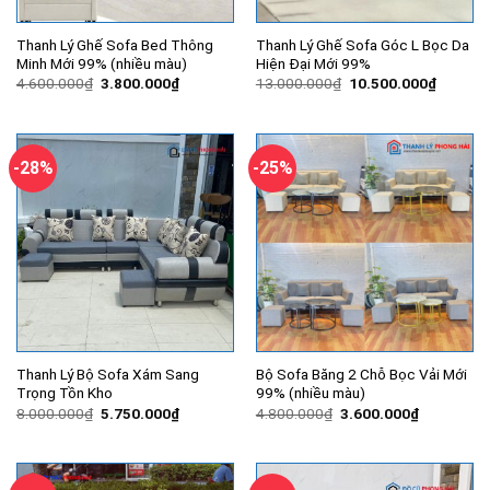
Thanh Lý Ghế Sofa Bed Thông
Thanh Lý Ghế Sofa Góc L Bọc Da
Minh Mới 99% (nhiều màu)
Hiện Đại Mới 99%
Giá
Giá
Giá
Giá
4.600.000
₫
3.800.000
₫
13.000.000
₫
10.500.000
₫
gốc
hiện
gốc
hiện
là:
tại
là:
tại
4.600.000₫.
là:
13.000.000₫.
là:
3.800.000₫.
10.500.
-28%
-25%
Thanh Lý Bộ Sofa Xám Sang
Bộ Sofa Băng 2 Chỗ Bọc Vải Mới
Trọng Tồn Kho
99% (nhiều màu)
Giá
Giá
Giá
Giá
8.000.000
₫
5.750.000
₫
4.800.000
₫
3.600.000
₫
gốc
hiện
gốc
hiện
là:
tại
là:
tại
8.000.000₫.
là:
4.800.000₫.
là:
5.750.000₫.
3.600.000