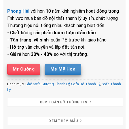
gốc
hiện
là:
tại
Phong Hải
với hơn 10 năm kinh nghiệm hoạt động trong
4.200.000₫.
là:
lĩnh vực mua bán đồ nội thất thanh lý uy tín, chất lượng.
3.300.00
Thương hiệu nổi tiếng nhiều khách hàng biết đến.
- Chất lượng sản phẩm
luôn được đảm bảo
.
-
Tân trang, vệ sinh
, quấn PE trước khi giao hàng.
-
Hỗ trợ
vận chuyển và lắp đặt tận nơi.
- Giá rẻ hơn
30% - 40%
so với thị trường.
Mr Cường
Ms Mỹ Hoa
Danh mục:
Ghế Sofa Giường Thanh Lý
,
Sofa Bộ Thanh Lý
,
Sofa Thanh
Lý
XEM TOÀN BỘ THÔNG TIN
XEM THÊM MẪU