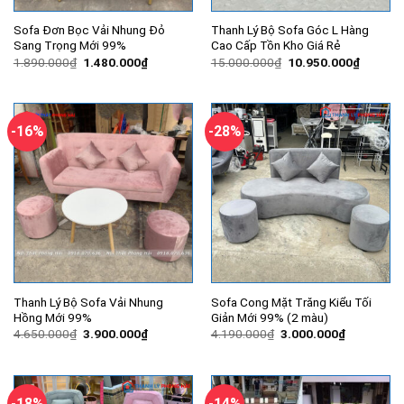
Sofa Đơn Bọc Vải Nhung Đỏ
Thanh Lý Bộ Sofa Góc L Hàng
Sang Trọng Mới 99%
Cao Cấp Tồn Kho Giá Rẻ
Giá
Giá
Giá
Giá
1.890.000
₫
1.480.000
₫
15.000.000
₫
10.950.000
₫
gốc
hiện
gốc
hiện
là:
tại
là:
tại
1.890.000₫.
là:
15.000.000₫.
là:
1.480.000₫.
10.950.
-16%
-28%
Thanh Lý Bộ Sofa Vải Nhung
Sofa Cong Mặt Trăng Kiểu Tối
Hồng Mới 99%
Giản Mới 99% (2 màu)
Giá
Giá
Giá
Giá
4.650.000
₫
3.900.000
₫
4.190.000
₫
3.000.000
₫
gốc
hiện
gốc
hiện
là:
tại
là:
tại
4.650.000₫.
là:
4.190.000₫.
là:
3.900.000₫.
3.000.000
-18%
-14%