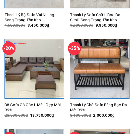
Thanh Lý Bộ Sofa Vải Nhung
Thanh Lý Sofa Chữ L Bọc Da
Sang Trọng Tồn Kho
Simili Sang Trọng Tồn Kho
Giá
Giá
Giá
Giá
4.500.000
₫
3.450.000
₫
12.000.000
₫
9.850.000
₫
gốc
hiện
gốc
hiện
là:
tại
là:
tại
4.500.000₫.
là:
12.000.000₫.
là:
3.450.000₫.
9.850.00
-20%
-35%
Bộ Sofa Gỗ Góc L Màu Đẹp Mới
Thanh Lý Ghế Sofa Băng Bọc Da
99%
Mới 99%
Giá
Giá
Giá
Giá
23.500.000
₫
18.750.000
₫
3.100.000
₫
2.000.000
₫
gốc
hiện
gốc
hiện
là:
tại
là:
tại
23.500.000₫.
là:
3.100.000₫.
là:
18.750.000₫.
2.000.000