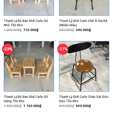
Thanh Lý Bộ Bàn Ghế Cafe Gỗ
Thanh Lý Ghế Cafe Chữ X Giá Rẻ
Nhỏ Tồn Kho
(Nhiều Màu)
Giá
Giá
Giá
Giá
1.000.000
₫
710.000
₫
500.000
₫
300.000
₫
gốc
hiện
gốc
hiện
là:
tại
là:
tại
1.000.000₫.
là:
500.000₫.
là:
710.000₫.
300.000₫.
-23%
-17%
Thanh Lý Bộ Bàn Ghế Cafe Gỗ
Thanh Lý Ghế Cafe Chân Sắt Độc
Hàng Tồn kho
Đáo Tồn Kho
Giá
Giá
Giá
Giá
1.500.000
₫
1.150.000
₫
650.000
₫
540.000
₫
gốc
hiện
gốc
hiện
là:
tại
là:
tại