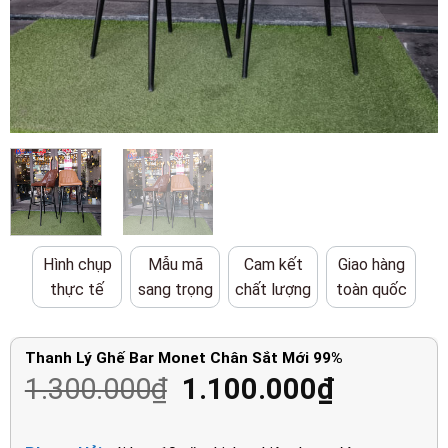
Hình chụp
Mẫu mã
Cam kết
Giao hàng
thực tế
sang trọng
chất lượng
toàn quốc
Thanh Lý Ghế Bar Monet Chân Sắt Mới 99%
Giá
Giá
1.300.000
₫
1.100.000
₫
gốc
hiện
là:
tại