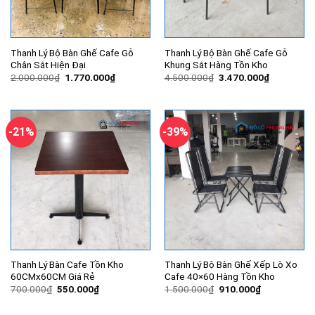
Thanh Lý Bộ Bàn Ghế Cafe Gỗ
Thanh Lý Bộ Bàn Ghế Cafe Gỗ
Chân Sắt Hiện Đại
Khung Sắt Hàng Tồn Kho
Giá
Giá
Giá
Giá
2.000.000
₫
1.770.000
₫
4.500.000
₫
3.470.000
₫
gốc
hiện
gốc
hiện
là:
tại
là:
tại
2.000.000₫.
là:
4.500.000₫.
là:
1.770.000₫.
3.470.000
-21%
-39%
Thanh Lý Bàn Cafe Tồn Kho
Thanh Lý Bộ Bàn Ghế Xếp Lò Xo
60CMx60CM Giá Rẻ
Cafe 40×60 Hàng Tồn Kho
Giá
Giá
Giá
Giá
700.000
₫
550.000
₫
1.500.000
₫
910.000
₫
gốc
hiện
gốc
hiện
là:
tại
là:
tại