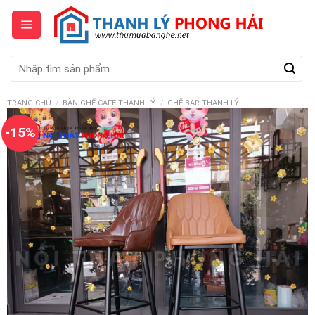
Skip
to
content
Tìm
kiếm:
TRANG CHỦ
/
BÀN GHẾ CAFE THANH LÝ
/
GHẾ BAR THANH LÝ
-15%