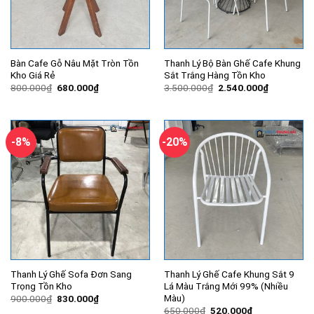
Bàn Cafe Gỗ Nâu Mặt Tròn Tồn
Thanh Lý Bộ Bàn Ghế Cafe Khung
Kho Giá Rẻ
Sắt Trắng Hàng Tồn Kho
Giá
Giá
Giá
Giá
800.000
₫
680.000
₫
3.500.000
₫
2.540.000
₫
gốc
hiện
gốc
hiện
là:
tại
là:
tại
800.000₫.
là:
3.500.000₫.
là:
680.000₫.
2.540.000
-8%
-20%
Thanh Lý Ghế Sofa Đơn Sang
Thanh Lý Ghế Cafe Khung Sắt 9
Trọng Tồn Kho
Lá Màu Trắng Mới 99% (Nhiều
Màu)
Giá
Giá
900.000
₫
830.000
₫
gốc
hiện
Giá
Giá
650.000
₫
520.000
₫