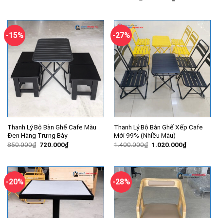
là:
tại
gốc
hiện
900.000₫.
là:
là:
tại
830.000₫.
650.000₫.
là:
520.000₫.
-15%
-27%
Thanh Lý Bộ Bàn Ghế Cafe Màu
Thanh Lý Bộ Bàn Ghế Xếp Cafe
Đen Hàng Trưng Bày
Mới 99% (Nhiều Màu)
Giá
Giá
Giá
Giá
850.000
₫
720.000
₫
1.400.000
₫
1.020.000
₫
gốc
hiện
gốc
hiện
là:
tại
là:
tại
850.000₫.
là:
1.400.000₫.
là:
720.000₫.
1.020.000
-20%
-28%