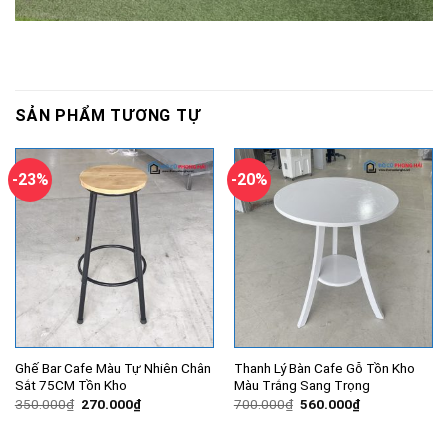
SẢN PHẨM TƯƠNG TỰ
-23%
-20%
Ghế Bar Cafe Màu Tự Nhiên Chân
Thanh Lý Bàn Cafe Gỗ Tồn Kho
Sắt 75CM Tồn Kho
Màu Trắng Sang Trọng
Giá
Giá
Giá
Giá
350.000
₫
270.000
₫
700.000
₫
560.000
₫
gốc
hiện
gốc
hiện
là:
tại
là:
tại
350.000₫.
là:
700.000₫.
là: