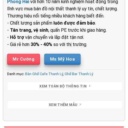
Phong Hải
với hơn 10 năm kinh nghiệm hoạt động trong
1.300.000₫.
là:
lĩnh vực mua bán đồ nội thất thanh lý uy tín, chất lượng.
1.100.00
Thương hiệu nổi tiếng nhiều khách hàng biết đến.
- Chất lượng sản phẩm
luôn được đảm bảo
.
-
Tân trang, vệ sinh
, quấn PE trước khi giao hàng.
-
Hỗ trợ
vận chuyển và lắp đặt tận nơi.
- Giá rẻ hơn
30% - 40%
so với thị trường.
Mr Cường
Ms Mỹ Hoa
Danh mục:
Bàn Ghế Cafe Thanh Lý
,
Ghế Bar Thanh Lý
XEM TOÀN BỘ THÔNG TIN
XEM THÊM MẪU