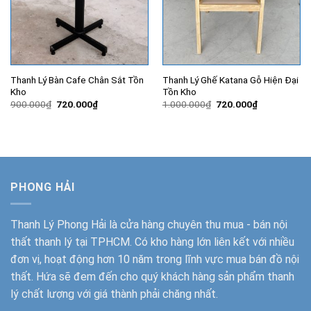
Thanh Lý Bàn Cafe Chân Sắt Tồn
Thanh Lý Ghế Katana Gỗ Hiện Đại
Kho
Tồn Kho
Giá
Giá
Giá
Giá
900.000
₫
720.000
₫
1.000.000
₫
720.000
₫
gốc
hiện
gốc
hiện
là:
tại
là:
tại
900.000₫.
là:
1.000.000₫.
là:
720.000₫.
720.000₫.
PHONG HẢI
Thanh Lý Phong Hải
là cửa hàng chuyên thu mua - bán nội
thất thanh lý tại TPHCM. Có kho hàng lớn liên kết với nhiều
đơn vị, hoạt động hơn 10 năm trong lĩnh vực mua bán đồ nội
thất. Hứa sẽ đem đến cho quý khách hàng sản phẩm thanh
lý chất lượng với giá thành phải chăng nhất.