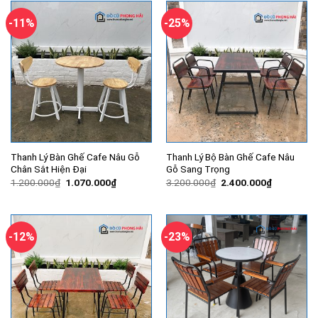
270.000₫.
560.000₫.
-11%
-25%
Thanh Lý Bàn Ghế Cafe Nâu Gỗ
Thanh Lý Bộ Bàn Ghế Cafe Nâu
Chân Sắt Hiện Đại
Gỗ Sang Trọng
Giá
Giá
Giá
Giá
1.200.000
₫
1.070.000
₫
3.200.000
₫
2.400.000
₫
gốc
hiện
gốc
hiện
là:
tại
là:
tại
1.200.000₫.
là:
3.200.000₫.
là:
1.070.000₫.
2.400.000
-12%
-23%