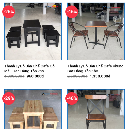
700.000₫.
là:
1.500.000₫.
là:
550.000₫.
910.000₫.
-26%
-46%
Thanh Lý Bộ Bàn Ghế Cafe Gỗ
Thanh Lý Bộ Bàn Ghế Cafe Khung
Màu Đen Hàng Tồn kho
Sắt Hàng Tồn Kho
Giá
Giá
Giá
Giá
1.300.000
₫
960.000
₫
2.500.000
₫
1.350.000
₫
gốc
hiện
gốc
hiện
là:
tại
là:
tại
1.300.000₫.
là:
2.500.000₫.
là:
960.000₫.
1.350.000
-29%
-40%