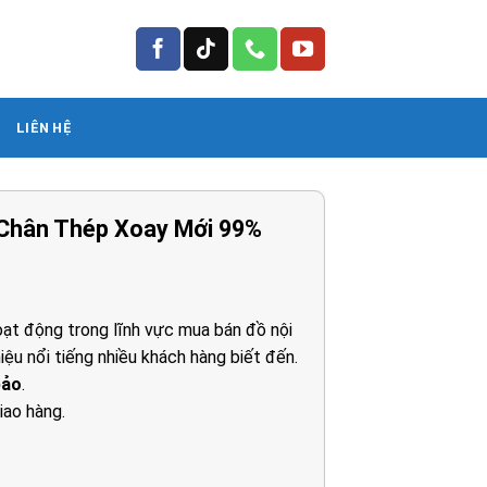
LIÊN HỆ
Chân Thép Xoay Mới 99%
á
ện
ạt động trong lĩnh vực mua bán đồ nội
iệu nổi tiếng nhiều khách hàng biết đến.
40.000₫.
bảo
.
iao hàng.