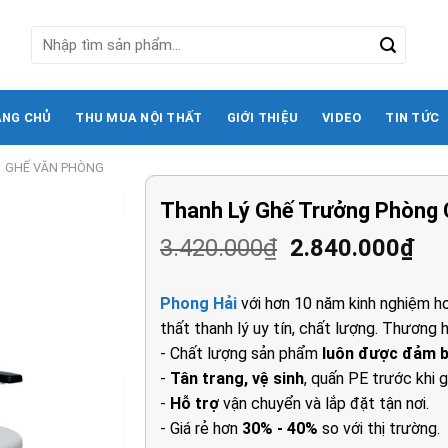
Tìm
kiếm:
ANG CHỦ
THU MUA NỘI THẤT
GIỚI THIỆU
VIDEO
TIN TỨC
GHẾ VĂN PHÒNG
Thanh Lý Ghế Trưởng Phòng 
Giá
Gi
3.420.000
₫
2.840.000
₫
gốc
hi
là:
tại
Phong Hải
với hơn 10 năm kinh nghiệm ho
3.420.000₫.
là:
thất thanh lý uy tín, chất lượng. Thương h
2.8
- Chất lượng sản phẩm
luôn được đảm 
-
Tân trang, vệ sinh
, quấn PE trước khi g
-
Hỗ trợ
vận chuyển và lắp đặt tận nơi.
- Giá rẻ hơn
30% - 40%
so với thị trường.