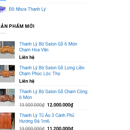
Đồ Nhựa Thanh Lý
SẢN PHẨM MỚI
Thanh Lý Bộ Salon Gỗ 6 Món
Chạm Hoa Văn
Liên hệ
Thanh Lý Bộ Salon Gỗ Lưng Liền
Chạm Phúc Lộc Thọ
Liên hệ
Thanh Lý Bộ Salon Gỗ Chạm Công
6 Món
Giá
Giá
13.500.000
₫
12.000.000
₫
gốc
hiện
Thanh Lý Tủ Áo 3 Cánh Phủ
là:
tại
Hương Đá 1m6
13.500.000₫.
là:
Giá
Giá
13.000.000
₫
11.200.000
₫
12.000.000₫.