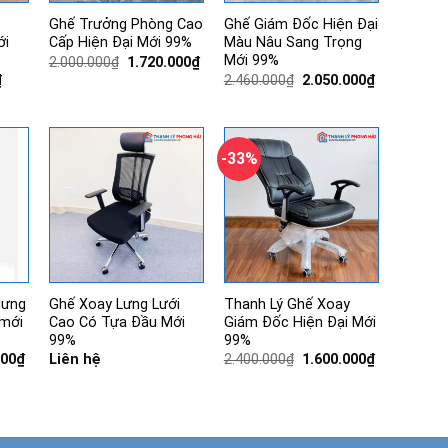
Ghế Trưởng Phòng Cao
Ghế Giám Đốc Hiện Đại
ới
Cấp Hiện Đại Mới 99%
Màu Nâu Sang Trọng
Mới 99%
Giá
Giá
2.000.000
₫
1.720.000
₫
gốc
hiện
Giá
Giá
Giá
₫
2.460.000
₫
2.050.000
₫
là:
tại
hiện
gốc
hiện
2.000.000₫.
là:
tại
là:
tại
1.720.000₫.
.
là:
2.460.000₫.
là:
540.000₫.
2.050.000₫.
-33%
lưng
Ghế Xoay Lưng Lưới
Thanh Lý Ghế Xoay
 mới
Cao Có Tựa Đầu Mới
Giám Đốc Hiện Đại Mới
99%
99%
Giá
Giá
Giá
000
₫
Liên hệ
2.400.000
₫
1.600.000
₫
hiện
gốc
hiện
tại
là:
tại
00₫.
là:
2.400.000₫.
là:
1.195.000₫.
1.600.000₫.