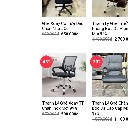
Ghế Xoay Có Tựa Đầu
Thanh Lý Ghế Trưở
Chân Nhựa Cũ
Phòng Bọc Da Hiện
Mới 99%
Giá
Giá
900.000
₫
650.000
₫
gốc
hiện
Giá
3.400.000
₫
2.700.
là:
tại
gốc
900.000₫.
là:
là:
650.000₫.
3.400.0
-43%
-30%
Thanh Lý Ghế Xoay TP
Thanh Lý Ghế Chân
Chân Inox Mới 99%
Bọc Da Cao Cấp M
99%
Giá
Giá
870.000
₫
500.000
₫
gốc
hiện
Giá
1.570.000
₫
1.100.
là:
tại
gốc
870.000₫.
là:
là: