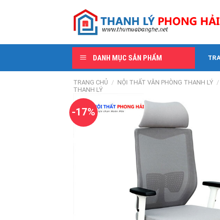
Skip
to
content
DANH MỤC SẢN PHẨM
TR
TRANG CHỦ
/
NỘI THẤT VĂN PHÒNG THANH LÝ
/
THANH LÝ
-17%