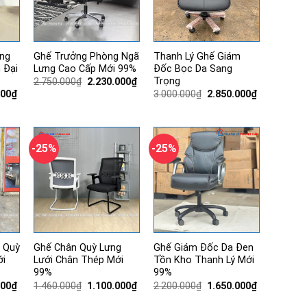
ng
Ghế Trưởng Phòng Ngã
Thanh Lý Ghế Giám
 Đại
Lưng Cao Cấp Mới 99%
Đốc Bọc Da Sang
Trọng
Giá
Giá
2.750.000
₫
2.230.000
₫
gốc
hiện
Giá
Giá
Giá
000
₫
3.000.000
₫
2.850.000
₫
là:
tại
hiện
gốc
hiện
2.750.000₫.
là:
tại
là:
tại
2.230.000₫.
00₫.
là:
3.000.000₫.
là:
2.700.000₫.
2.850.000₫.
-25%
-25%
 Quỳ
Ghế Chân Quỳ Lưng
Ghế Giám Đốc Da Đen
ới
Lưới Chân Thép Mới
Tồn Kho Thanh Lý Mới
99%
99%
Giá
Giá
Giá
Giá
Giá
000
₫
1.460.000
₫
1.100.000
₫
2.200.000
₫
1.650.000
₫
hiện
gốc
hiện
gốc
hiện
tại
là:
tại
là:
tại