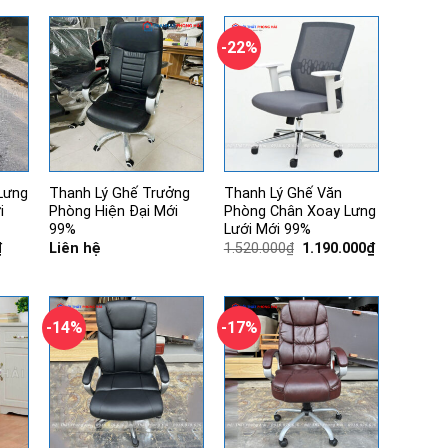
00₫.
là:
1.460.000₫.
là:
2.200.000₫.
là:
1.100.000₫.
1.100.000₫.
1.650.000₫.
-22%
Lưng
Thanh Lý Ghế Trưởng
Thanh Lý Ghế Văn
i
Phòng Hiện Đại Mới
Phòng Chân Xoay Lưng
99%
Lưới Mới 99%
Giá
Giá
Giá
₫
Liên hệ
1.520.000
₫
1.190.000
₫
hiện
gốc
hiện
tại
là:
tại
.
là:
1.520.000₫.
là:
335.000₫.
1.190.000₫.
-14%
-17%