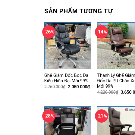
SẢN PHẨM TƯƠNG TỰ
-26%
-14%
Ghế Giám Đốc Bọc Da
Thanh Lý Ghế Giá
Kiểu Hiện Đại Mới 99%
Đốc Da PU Chân X
Mới 99%
Giá
Giá
2.760.000
₫
2.050.000
₫
gốc
hiện
Giá
4.220.000
₫
3.650.
là:
tại
gốc
2.760.000₫.
là:
là:
2.050.000₫.
4.220.0
-28%
-21%