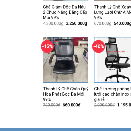
Ghế Giám Đốc Da Nâu
Thanh Lý Ghế Xoay
2 Chức Năng Đẳng Cấp
Lưng Lưới Chữ A M
Mới 99%
99%
Giá
Giá
Giá
4.300.000
₫
3.250.000
₫
670.000
₫
540.000
gốc
hiện
gốc
là:
tại
là:
4.300.000₫.
là:
670.000₫
3.250.000₫.
-15%
-40%
Thanh Lý Ghế Chân Quỳ
Ghế trưởng phòng 
Hòa Phát Bọc Da Mới
lưới cao chân inox
99%
giá rẻ
Giá
Giá
Giá
780.000
₫
660.000
₫
2.000.000
₫
1.195.
gốc
hiện
gốc
là:
tại
là:
780.000₫.
là:
2.000.0
660.000₫.