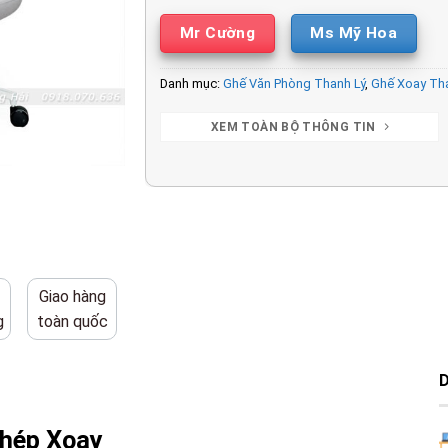
Mr Cường
Ms Mỹ Hoa
Danh mục:
Ghế Văn Phòng Thanh Lý
,
Ghế Xoay Th
XEM TOÀN BỘ THÔNG TIN
Giao hàng
g
toàn quốc
hép Xoay