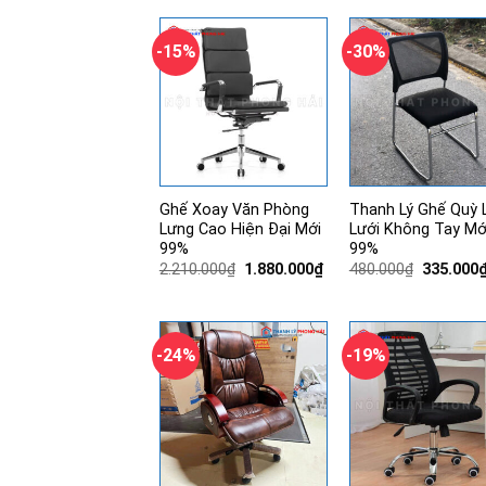
500.000₫.
1.570.0
-15%
-30%
Ghế Xoay Văn Phòng
Thanh Lý Ghế Quỳ 
Lưng Cao Hiện Đại Mới
Lưới Không Tay Mớ
99%
99%
Giá
Giá
Giá
2.210.000
₫
1.880.000
₫
480.000
₫
335.000
gốc
hiện
gốc
là:
tại
là:
2.210.000₫.
là:
480.000₫
1.880.000₫.
-24%
-19%