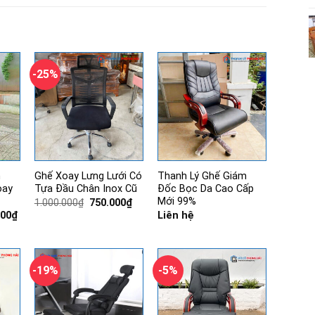
-25%
m
Ghế Xoay Lưng Lưới Có
Thanh Lý Ghế Giám
oay
Tựa Đầu Chân Inox Cũ
Đốc Bọc Da Cao Cấp
Mới 99%
Giá
Giá
1.000.000
₫
750.000
₫
gốc
hiện
Giá
000
₫
Liên hệ
là:
tại
hiện
1.000.000₫.
là:
tại
750.000₫.
00₫.
là:
3.650.000₫.
-19%
-5%