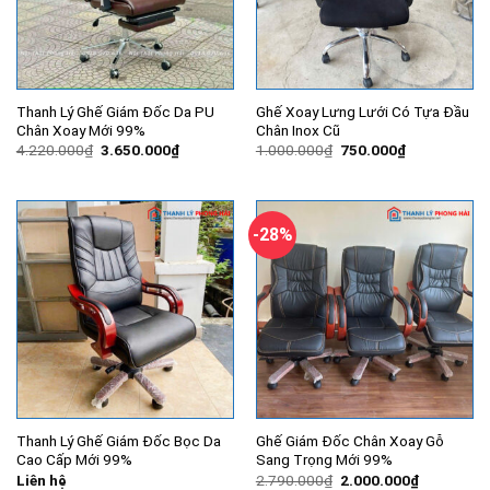
Thanh Lý Ghế Giám Đốc Da PU
Ghế Xoay Lưng Lưới Có Tựa Đầu
Chân Xoay Mới 99%
Chân Inox Cũ
Giá
Giá
Giá
Giá
4.220.000
₫
3.650.000
₫
1.000.000
₫
750.000
₫
gốc
hiện
gốc
hiện
là:
tại
là:
tại
4.220.000₫.
là:
1.000.000₫.
là:
3.650.000₫.
750.000₫.
-28%
Thanh Lý Ghế Giám Đốc Bọc Da
Ghế Giám Đốc Chân Xoay Gỗ
Cao Cấp Mới 99%
Sang Trọng Mới 99%
Giá
Giá
Liên hệ
2.790.000
₫
2.000.000
₫