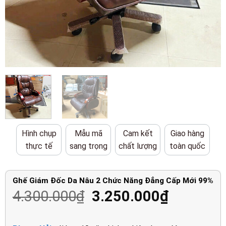
Hình chụp
Mẫu mã
Cam kết
Giao hàng
thực tế
sang trọng
chất lượng
toàn quốc
Ghế Giám Đốc Da Nâu 2 Chức Năng Đẳng Cấp Mới 99%
Giá
Giá
4.300.000
₫
3.250.000
₫
gốc
hiện
là:
tại