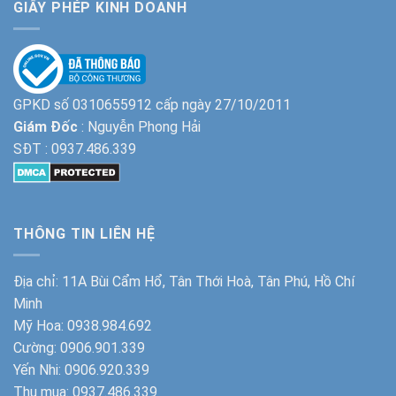
GIẤY PHÉP KINH DOANH
GPKD số 0310655912 cấp ngày 27/10/2011
Giám Đốc
: Nguyễn Phong Hải
SĐT :
0937.486.339
THÔNG TIN LIÊN HỆ
Địa chỉ: 11A Bùi Cẩm Hổ, Tân Thới Hoà, Tân Phú, Hồ Chí
Minh
Mỹ Hoa:
0938.984.692
Cường:
0906.901.339
Yến Nhi:
0906.920.339
Thu mua:
0937.486.339