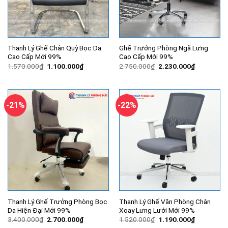
Thanh Lý Ghế Chân Quỳ Bọc Da
Ghế Trưởng Phòng Ngã Lưng
Cao Cấp Mới 99%
Cao Cấp Mới 99%
Giá
Giá
Giá
Giá
1.570.000
₫
1.100.000
₫
2.750.000
₫
2.230.000
₫
gốc
hiện
gốc
hiện
là:
tại
là:
tại
1.570.000₫.
là:
2.750.000₫.
là:
1.100.000₫.
2.230.000
-21%
-22%
Thanh Lý Ghế Trưởng Phòng Bọc
Thanh Lý Ghế Văn Phòng Chân
Da Hiện Đại Mới 99%
Xoay Lưng Lưới Mới 99%
Giá
Giá
Giá
Giá
3.400.000
₫
2.700.000
₫
1.520.000
₫
1.190.000
₫
gốc
hiện
gốc
hiện