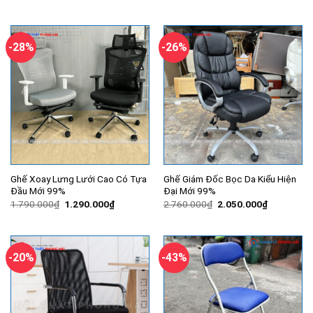
gốc
hiện
là:
tại
2.790.000₫.
là:
2.000.000
-28%
-26%
Ghế Xoay Lưng Lưới Cao Có Tựa
Ghế Giám Đốc Bọc Da Kiểu Hiện
Đầu Mới 99%
Đại Mới 99%
Giá
Giá
Giá
Giá
1.790.000
₫
1.290.000
₫
2.760.000
₫
2.050.000
₫
gốc
hiện
gốc
hiện
là:
tại
là:
tại
1.790.000₫.
là:
2.760.000₫.
là:
1.290.000₫.
2.050.000
-20%
-43%