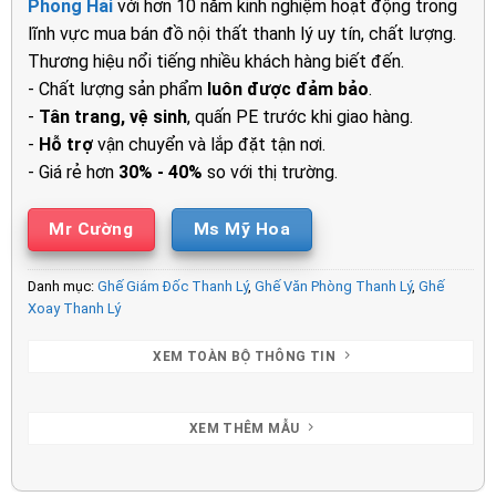
Phong Hải
với hơn 10 năm kinh nghiệm hoạt động trong
4.300.000₫.
là:
lĩnh vực mua bán đồ nội thất thanh lý uy tín, chất lượng.
3.250.00
Thương hiệu nổi tiếng nhiều khách hàng biết đến.
- Chất lượng sản phẩm
luôn được đảm bảo
.
-
Tân trang, vệ sinh
, quấn PE trước khi giao hàng.
-
Hỗ trợ
vận chuyển và lắp đặt tận nơi.
- Giá rẻ hơn
30% - 40%
so với thị trường.
Mr Cường
Ms Mỹ Hoa
Danh mục:
Ghế Giám Đốc Thanh Lý
,
Ghế Văn Phòng Thanh Lý
,
Ghế
Xoay Thanh Lý
XEM TOÀN BỘ THÔNG TIN
XEM THÊM MẪU