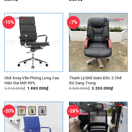
-15%
-7%
Ghế Xoay Văn Phòng Lưng Cao
Thanh Lý Ghế Giám Đốc 2 Chế
Hiện Đại Mới 99%
Độ Sang Trọng
Giá
Giá
Giá
Giá
2.210.000
₫
1.880.000
₫
3.500.000
₫
3.250.000
₫
gốc
hiện
gốc
hiện
là:
tại
là:
tại
2.210.000₫.
là:
3.500.000₫.
là:
1.880.000₫.
3.250.000
-20%
-28%