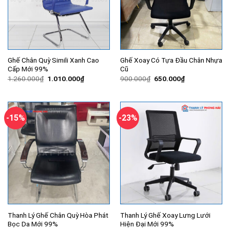
Ghế Chân Quỳ Simili Xanh Cao
Ghế Xoay Có Tựa Đầu Chân Nhựa
Cấp Mới 99%
Cũ
Giá
Giá
Giá
Giá
1.260.000
₫
1.010.000
₫
900.000
₫
650.000
₫
gốc
hiện
gốc
hiện
là:
tại
là:
tại
1.260.000₫.
là:
900.000₫.
là:
1.010.000₫.
650.000₫.
-15%
-23%
Thanh Lý Ghế Chân Quỳ Hòa Phát
Thanh Lý Ghế Xoay Lưng Lưới
Bọc Da Mới 99%
Hiện Đại Mới 99%