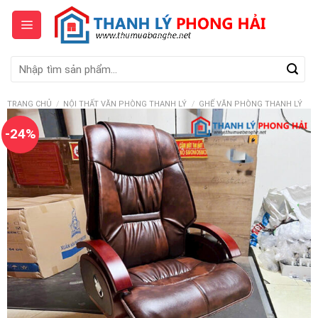
Skip
to
content
Tìm
kiếm:
TRANG CHỦ
/
NỘI THẤT VĂN PHÒNG THANH LÝ
/
GHẾ VĂN PHÒNG THANH LÝ
-24%