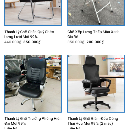
Thanh Lý Ghế Chân Quỳ Chéo
Ghế Xếp Lưng Thấp Màu Xanh
Lưng Lưới Mới 99%
Giá Rẻ
Giá
Giá
Giá
Giá
440.000
₫
350.000
₫
350.000
₫
200.000
₫
gốc
hiện
gốc
hiện
là:
tại
là:
tại
440.000₫.
là:
350.000₫.
là:
350.000₫.
200.000₫.
Thanh Lý Ghế Trưởng Phòng Hiện
Thanh Lý Ghế Giám Đốc Công
Đại Mới 99%
Thái Học Mới 99% (2 màu)
Liên hệ
Liên hệ