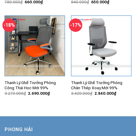
Giá
Giá
Giá
Giá
780.000
₫
660.000
₫
840.000
₫
650.000
₫
gốc
hiện
gốc
hiện
là:
tại
là:
tại
780.000₫.
là:
840.000₫.
là:
660.000₫.
650.000₫.
-18%
-17%
Thanh Lý Ghế Trưởng Phòng
Thanh Lý Ghế Trưởng Phòng
Công Thái Học Mới 99%
Chân Thép Xoay Mới 99%
Giá
Giá
Giá
Giá
3.270.000
₫
2.690.000
₫
3.420.000
₫
2.840.000
₫
gốc
hiện
gốc
hiện
là:
tại
là:
tại
3.270.000₫.
là:
3.420.000₫.
là:
2.690.000₫.
2.840.000
PHONG HẢI