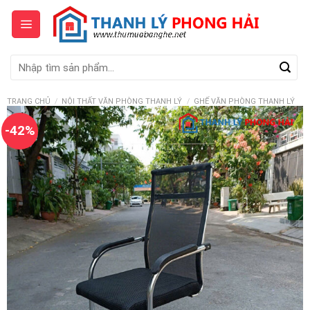
Skip
to
content
Tìm
kiếm:
TRANG CHỦ
/
NỘI THẤT VĂN PHÒNG THANH LÝ
/
GHẾ VĂN PHÒNG THANH LÝ
-42%