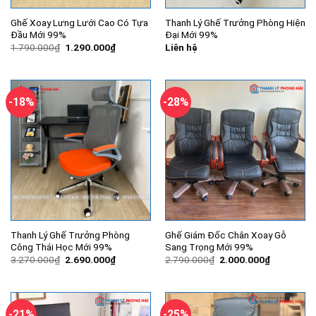
Ghế Xoay Lưng Lưới Cao Có Tựa
Thanh Lý Ghế Trưởng Phòng Hiện
Đầu Mới 99%
Đại Mới 99%
Giá
Giá
1.790.000
₫
1.290.000
₫
Liên hệ
gốc
hiện
là:
tại
1.790.000₫.
là:
1.290.000₫.
-18%
-28%
Thanh Lý Ghế Trưởng Phòng
Ghế Giám Đốc Chân Xoay Gỗ
Công Thái Học Mới 99%
Sang Trọng Mới 99%
Giá
Giá
Giá
Giá
3.270.000
₫
2.690.000
₫
2.790.000
₫
2.000.000
₫
gốc
hiện
gốc
hiện
là:
tại
là:
tại
3.270.000₫.
là:
2.790.000₫.
là:
2.690.000₫.
2.000.000
-21%
-25%