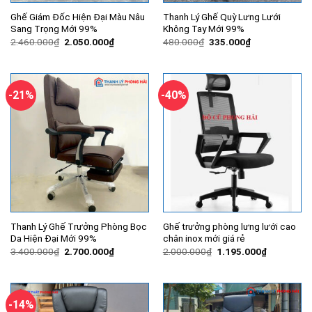
Ghế Giám Đốc Hiện Đại Màu Nâu
Thanh Lý Ghế Quỳ Lưng Lưới
Sang Trọng Mới 99%
Không Tay Mới 99%
Giá
Giá
Giá
Giá
2.460.000
₫
2.050.000
₫
480.000
₫
335.000
₫
gốc
hiện
gốc
hiện
là:
tại
là:
tại
2.460.000₫.
là:
480.000₫.
là:
2.050.000₫.
335.000₫.
-21%
-40%
Thanh Lý Ghế Trưởng Phòng Bọc
Ghế trưởng phòng lưng lưới cao
Da Hiện Đại Mới 99%
chân inox mới giá rẻ
Giá
Giá
Giá
Giá
3.400.000
₫
2.700.000
₫
2.000.000
₫
1.195.000
₫
gốc
hiện
gốc
hiện
là:
tại
là:
tại
3.400.000₫.
là:
2.000.000₫.
là:
2.700.000₫.
1.195.000
-14%