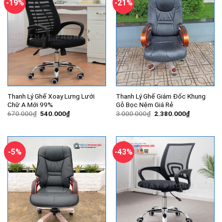
-19%
-21%
Thanh Lý Ghế Xoay Lưng Lưới
Thanh Lý Ghế Giám Đốc Khung
Chữ A Mới 99%
Gỗ Bọc Nệm Giá Rẻ
Giá
Giá
Giá
Giá
670.000
₫
540.000
₫
3.000.000
₫
2.380.000
₫
gốc
hiện
gốc
hiện
là:
tại
là:
tại
670.000₫.
là:
3.000.000₫.
là:
540.000₫.
2.380.000
-5%
-43%