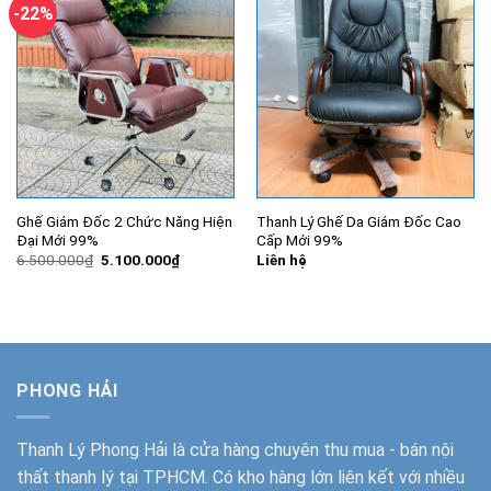
-22%
Ghế Giám Đốc 2 Chức Năng Hiện
Thanh Lý Ghế Da Giám Đốc Cao
Đại Mới 99%
Cấp Mới 99%
Giá
Giá
6.500.000
₫
5.100.000
₫
Liên hệ
gốc
hiện
là:
tại
6.500.000₫.
là:
5.100.000₫.
PHONG HẢI
Thanh Lý Phong Hải
là cửa hàng chuyên thu mua - bán nội
thất thanh lý tại TPHCM. Có kho hàng lớn liên kết với nhiều