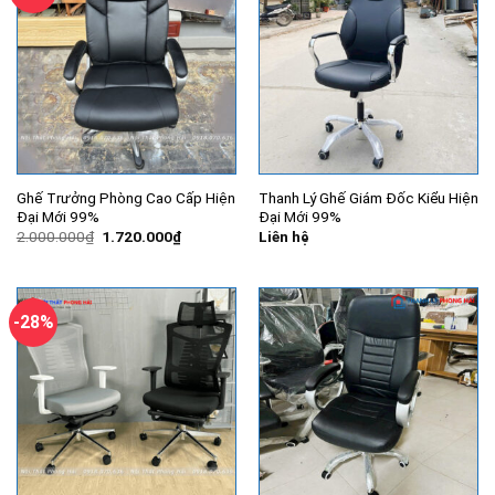
Ghế Trưởng Phòng Cao Cấp Hiện
Thanh Lý Ghế Giám Đốc Kiểu Hiện
Đại Mới 99%
Đại Mới 99%
Giá
Giá
2.000.000
₫
1.720.000
₫
Liên hệ
gốc
hiện
là:
tại
2.000.000₫.
là:
1.720.000₫.
-28%