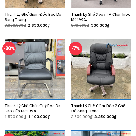
Thanh Lý Ghế Giám Đốc Bọc Da
Thanh Lý Ghế Xoay TP Chân Inox
Sang Trọng
Mới 99%
Giá
Giá
Giá
Giá
3.000.000
₫
2.850.000
₫
870.000
₫
500.000
₫
gốc
hiện
gốc
hiện
là:
tại
là:
tại
3.000.000₫.
là:
870.000₫.
là:
2.850.000₫.
500.000₫.
-30%
-7%
Thanh Lý Ghế Chân Quỳ Bọc Da
Thanh Lý Ghế Giám Đốc 2 Chế
Cao Cấp Mới 99%
Độ Sang Trọng
Giá
Giá
Giá
Giá
1.570.000
₫
1.100.000
₫
3.500.000
₫
3.250.000
₫
gốc
hiện
gốc
hiện
là:
tại
là:
tại
1.570.000₫.
là:
3.500.000₫.
là:
1.100.000₫.
3.250.000