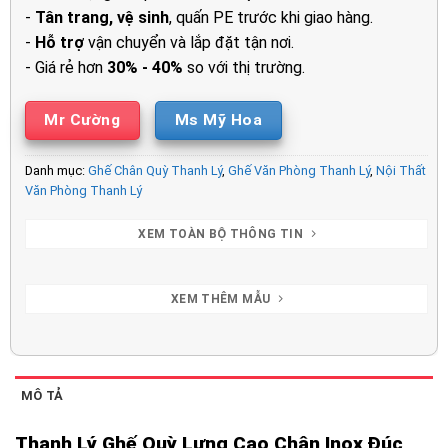
-
Tân trang, vệ sinh
, quấn PE trước khi giao hàng.
-
Hỗ trợ
vận chuyển và lắp đặt tận nơi.
- Giá rẻ hơn
30% - 40%
so với thị trường.
Mr Cường
Ms Mỹ Hoa
Danh mục:
Ghế Chân Quỳ Thanh Lý
,
Ghế Văn Phòng Thanh Lý
,
Nội Thất
Văn Phòng Thanh Lý
XEM TOÀN BỘ THÔNG TIN
XEM THÊM MẪU
MÔ TẢ
Thanh Lý Ghế Quỳ Lưng Cao Chân Inox Đúc