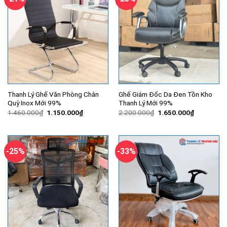
Thanh Lý Ghế Văn Phòng Chân
Ghế Giám Đốc Da Đen Tồn Kho
Quỳ Inox Mới 99%
Thanh Lý Mới 99%
Giá
Giá
Giá
Giá
1.460.000
₫
1.150.000
₫
2.200.000
₫
1.650.000
₫
gốc
hiện
gốc
hiện
là:
tại
là:
tại
1.460.000₫.
là:
2.200.000₫.
là:
1.150.000₫.
1.650.000
-25%
-33%