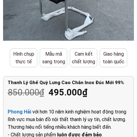
Hình chụp
Mẫu mã
Cam kết
Giao hàng
thực tế
sang trọng
chất lượng
toàn quốc
Thanh Lý Ghế Quỳ Lưng Cao Chân Inox Đúc Mới 99%
Giá
Giá
850.000
₫
495.000
₫
gốc
hiện
là:
tại
Phong Hải
với hơn 10 năm kinh nghiệm hoạt động trong
850.000₫.
là:
lĩnh vực mua bán đồ nội thất thanh lý uy tín, chất lượng.
495.000₫.
Thương hiệu nổi tiếng nhiều khách hàng biết đến.
- Chất lượng sản phẩm
luôn được đảm bảo
.