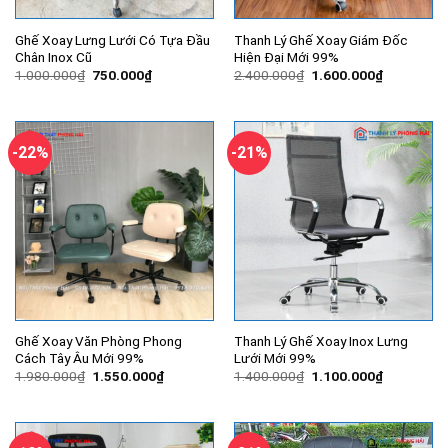
Ghế Xoay Lưng Lưới Có Tựa Đầu
Thanh Lý Ghế Xoay Giám Đốc
Chân Inox Cũ
Hiện Đại Mới 99%
Giá
Giá
Giá
Giá
1.000.000
₫
750.000
₫
2.400.000
₫
1.600.000
₫
gốc
hiện
gốc
hiện
là:
tại
là:
tại
1.000.000₫.
là:
2.400.000₫.
là:
750.000₫.
1.600.000
-22%
-21%
Ghế Xoay Văn Phòng Phong
Thanh Lý Ghế Xoay Inox Lưng
Cách Tây Âu Mới 99%
Lưới Mới 99%
Giá
Giá
Giá
Giá
1.980.000
₫
1.550.000
₫
1.400.000
₫
1.100.000
₫
gốc
hiện
gốc
hiện
là:
tại
là:
tại
1.980.000₫.
là:
1.400.000₫.
là:
1.550.000₫.
1.100.000