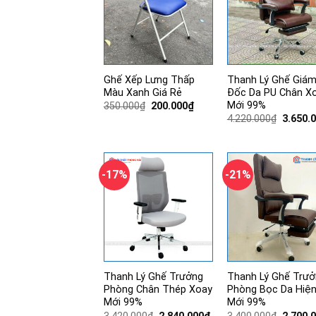
Ghế Xếp Lưng Thấp
Thanh Lý Ghế Giá
Màu Xanh Giá Rẻ
Đốc Da PU Chân X
Mới 99%
Giá
Giá
350.000
₫
200.000
₫
gốc
hiện
Giá
4.220.000
₫
3.650.
là:
tại
gốc
350.000₫.
là:
là:
200.000₫.
4.220.0
-17%
-21%
Thanh Lý Ghế Trưởng
Thanh Lý Ghế Trưở
Phòng Chân Thép Xoay
Phòng Bọc Da Hiện
Mới 99%
Mới 99%
Giá
Giá
Giá