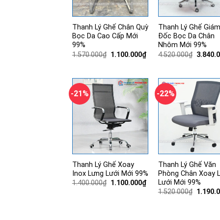
Thanh Lý Ghế Chân Quỳ
Thanh Lý Ghế Giá
Bọc Da Cao Cấp Mới
Đốc Bọc Da Chân
99%
Nhôm Mới 99%
Giá
Giá
Giá
1.570.000
₫
1.100.000
₫
4.520.000
₫
3.840.
gốc
hiện
gốc
là:
tại
là:
1.570.000₫.
là:
4.520.0
1.100.000₫.
-21%
-22%
Thanh Lý Ghế Xoay
Thanh Lý Ghế Văn
Inox Lưng Lưới Mới 99%
Phòng Chân Xoay 
Lưới Mới 99%
Giá
Giá
1.400.000
₫
1.100.000
₫
gốc
hiện
Giá
1.520.000
₫
1.190.
là:
tại
gốc
1.400.000₫.
là:
là:
1.100.000₫.
1.520.0