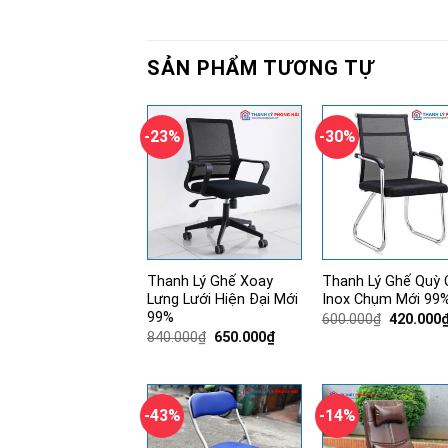
SẢN PHẨM TƯƠNG TỰ
-23%
-30%
Thanh Lý Ghế Xoay
Thanh Lý Ghế Quỳ 
Lưng Lưới Hiện Đại Mới
Inox Chụm Mới 99
99%
Giá
600.000
₫
420.000
gốc
Giá
Giá
840.000
₫
650.000
₫
là:
gốc
hiện
600.000₫
là:
tại
840.000₫.
là:
650.000₫.
-43%
-14%