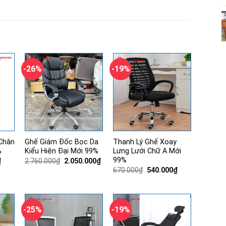
-26%
-19%
Chân
Ghế Giám Đốc Bọc Da
Thanh Lý Ghế Xoay
%
Kiểu Hiện Đại Mới 99%
Lưng Lưới Chữ A Mới
99%
Giá
Giá
Giá
₫
2.760.000
₫
2.050.000
₫
hiện
gốc
hiện
Giá
Giá
670.000
₫
540.000
₫
tại
là:
tại
gốc
hiện
.
là:
2.760.000₫.
là:
là:
tại
420.000₫.
2.050.000₫.
670.000₫.
là:
540.000₫.
-25%
-19%