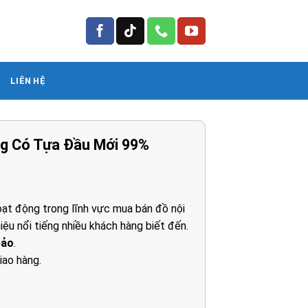
LIÊN HỆ
g Có Tựa Đầu Mới 99%
ạt động trong lĩnh vực mua bán đồ nội
iệu nổi tiếng nhiều khách hàng biết đến.
0₫.
bảo
.
iao hàng.