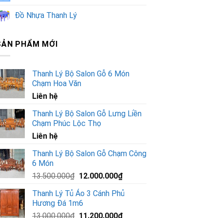
Đồ Nhựa Thanh Lý
SẢN PHẨM MỚI
Thanh Lý Bộ Salon Gỗ 6 Món
Chạm Hoa Văn
Liên hệ
Thanh Lý Bộ Salon Gỗ Lưng Liền
Chạm Phúc Lộc Thọ
Liên hệ
Thanh Lý Bộ Salon Gỗ Chạm Công
6 Món
Giá
Giá
13.500.000
₫
12.000.000
₫
gốc
hiện
Thanh Lý Tủ Áo 3 Cánh Phủ
là:
tại
Hương Đá 1m6
13.500.000₫.
là:
Giá
Giá
13.000.000
₫
11.200.000
₫
12.000.000₫.