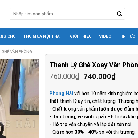
Tìm
kiếm:
ANG CHỦ
THU MUA NỘI THẤT
GIỚI THIỆU
VIDEO
TIN TỨC
GHẾ VĂN PHÒNG
Thanh Lý Ghế Xoay Văn Phòn
Giá
Giá
760.000
₫
740.000
₫
gốc
hiện
là:
tại
Phong Hải
với hơn 10 năm kinh nghiệm ho
760.000₫.
là:
thất thanh lý uy tín, chất lượng. Thương h
740.00
- Chất lượng sản phẩm
luôn được đảm 
-
Tân trang, vệ sinh
, quấn PE trước khi g
-
Hỗ trợ
vận chuyển và lắp đặt tận nơi.
- Giá rẻ hơn
30% - 40%
so với thị trường.