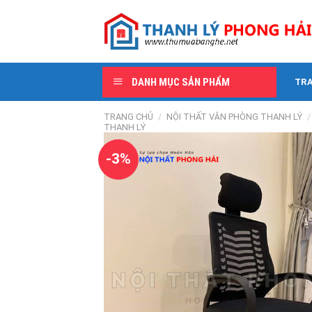
Skip
to
content
DANH MỤC SẢN PHẨM
TR
TRANG CHỦ
/
NỘI THẤT VĂN PHÒNG THANH LÝ
/
THANH LÝ
-3%