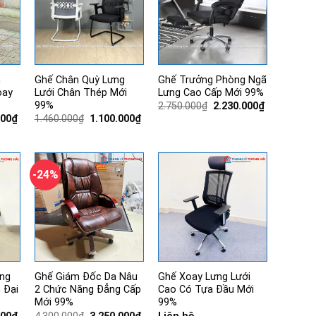
m
Ghế Chân Quỳ Lưng
Ghế Trưởng Phòng Ngã
oay
Lưới Chân Thép Mới
Lưng Cao Cấp Mới 99%
99%
Giá
Giá
2.750.000
₫
2.230.000
₫
gốc
hiện
Giá
Giá
Giá
000
₫
1.460.000
₫
1.100.000
₫
là:
tại
hiện
gốc
hiện
2.750.000₫.
là:
tại
là:
tại
2.230.000₫.
00₫.
là:
1.460.000₫.
là:
3.650.000₫.
1.100.000₫.
-24%
ng
Ghế Giám Đốc Da Nâu
Ghế Xoay Lưng Lưới
 Đại
2 Chức Năng Đẳng Cấp
Cao Có Tựa Đầu Mới
Mới 99%
99%
Giá
Giá
Giá