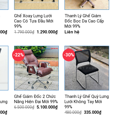
m
Ghế Xoay Lưng Lưới
Thanh Lý Ghế Giám
Cao Có Tựa Đầu Mới
Đốc Bọc Da Cao Cấp
99%
Mới 99%
Giá
Giá
Giá
000
₫
1.790.000
₫
1.290.000
₫
Liên hệ
hiện
gốc
hiện
tại
là:
tại
00₫.
là:
1.790.000₫.
là:
3.840.000₫.
1.290.000₫.
-22%
-30%
Ghế Giám Đốc 2 Chức
Thanh Lý Ghế Quỳ Lưng
Lưng
Năng Hiện Đại Mới 99%
Lưới Không Tay Mới
99%
Giá
Giá
6.500.000
₫
5.100.000
₫
gốc
hiện
Giá
Giá
Giá
000
₫
480.000
₫
335.000
₫
là:
tại
hiện
gốc
hiện
6.500.000₫.
là:
tại
là:
tại
5.100.000₫.
00₫.
là:
480.000₫.
là:
1.190.000₫.
335.000₫.