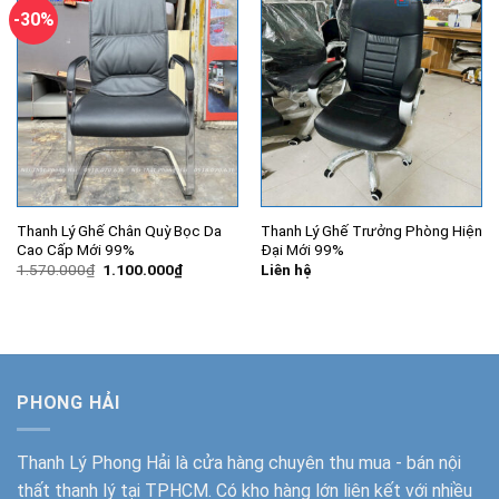
-30%
Thanh Lý Ghế Chân Quỳ Bọc Da
Thanh Lý Ghế Trưởng Phòng Hiện
Cao Cấp Mới 99%
Đại Mới 99%
Giá
Giá
1.570.000
₫
1.100.000
₫
Liên hệ
gốc
hiện
là:
tại
1.570.000₫.
là:
1.100.000₫.
PHONG HẢI
Thanh Lý Phong Hải
là cửa hàng chuyên thu mua - bán nội
thất thanh lý tại TPHCM. Có kho hàng lớn liên kết với nhiều