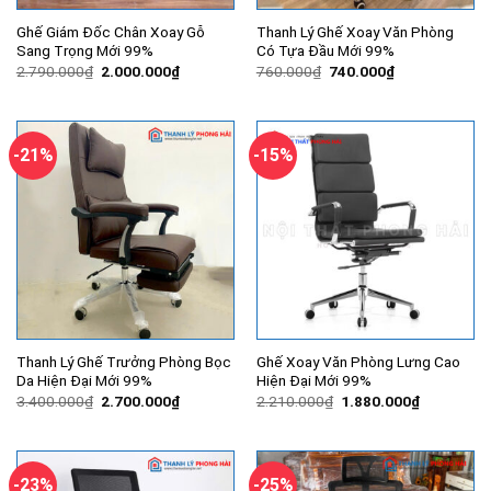
Ghế Giám Đốc Chân Xoay Gỗ
Thanh Lý Ghế Xoay Văn Phòng
Sang Trọng Mới 99%
Có Tựa Đầu Mới 99%
Giá
Giá
Giá
Giá
2.790.000
₫
2.000.000
₫
760.000
₫
740.000
₫
gốc
hiện
gốc
hiện
là:
tại
là:
tại
2.790.000₫.
là:
760.000₫.
là:
2.000.000₫.
740.000₫.
-21%
-15%
Thanh Lý Ghế Trưởng Phòng Bọc
Ghế Xoay Văn Phòng Lưng Cao
Da Hiện Đại Mới 99%
Hiện Đại Mới 99%
Giá
Giá
Giá
Giá
3.400.000
₫
2.700.000
₫
2.210.000
₫
1.880.000
₫
gốc
hiện
gốc
hiện
là:
tại
là:
tại
3.400.000₫.
là:
2.210.000₫.
là:
2.700.000₫.
1.880.000
-23%
-25%