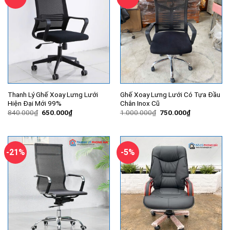
Thanh Lý Ghế Xoay Lưng Lưới
Ghế Xoay Lưng Lưới Có Tựa Đầu
Hiện Đại Mới 99%
Chân Inox Cũ
Giá
Giá
Giá
Giá
840.000
₫
650.000
₫
1.000.000
₫
750.000
₫
gốc
hiện
gốc
hiện
là:
tại
là:
tại
840.000₫.
là:
1.000.000₫.
là:
650.000₫.
750.000₫.
-21%
-5%