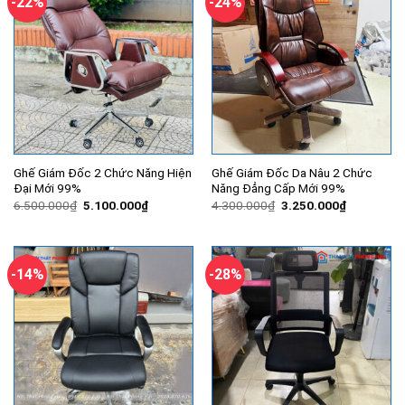
-22%
-24%
Ghế Giám Đốc 2 Chức Năng Hiện
Ghế Giám Đốc Da Nâu 2 Chức
Đại Mới 99%
Năng Đẳng Cấp Mới 99%
Giá
Giá
Giá
Giá
6.500.000
₫
5.100.000
₫
4.300.000
₫
3.250.000
₫
gốc
hiện
gốc
hiện
là:
tại
là:
tại
6.500.000₫.
là:
4.300.000₫.
là:
5.100.000₫.
3.250.000
-14%
-28%