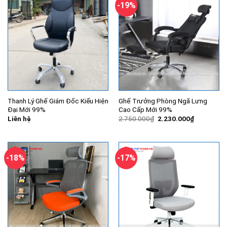
-19%
Thanh Lý Ghế Giám Đốc Kiểu Hiện
Ghế Trưởng Phòng Ngã Lưng
Đại Mới 99%
Cao Cấp Mới 99%
Giá
Giá
Liên hệ
2.750.000
₫
2.230.000
₫
gốc
hiện
là:
tại
2.750.000₫.
là:
2.230.000
-18%
-17%