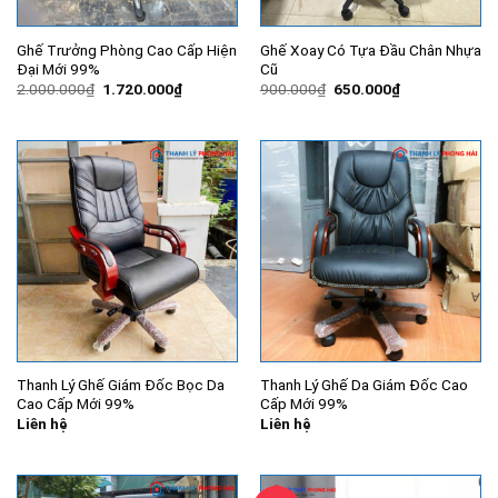
Ghế Trưởng Phòng Cao Cấp Hiện
Ghế Xoay Có Tựa Đầu Chân Nhựa
Đại Mới 99%
Cũ
Giá
Giá
Giá
Giá
2.000.000
₫
1.720.000
₫
900.000
₫
650.000
₫
gốc
hiện
gốc
hiện
là:
tại
là:
tại
2.000.000₫.
là:
900.000₫.
là:
1.720.000₫.
650.000₫.
Thanh Lý Ghế Giám Đốc Bọc Da
Thanh Lý Ghế Da Giám Đốc Cao
Cao Cấp Mới 99%
Cấp Mới 99%
Liên hệ
Liên hệ