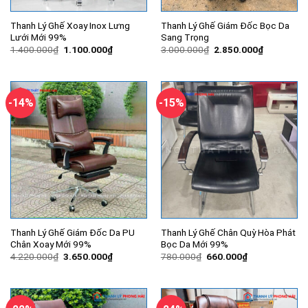
Thanh Lý Ghế Xoay Inox Lưng
Thanh Lý Ghế Giám Đốc Bọc Da
Lưới Mới 99%
Sang Trọng
Giá
Giá
Giá
Giá
1.400.000
₫
1.100.000
₫
3.000.000
₫
2.850.000
₫
gốc
hiện
gốc
hiện
là:
tại
là:
tại
1.400.000₫.
là:
3.000.000₫.
là:
1.100.000₫.
2.850.000
-14%
-15%
Thanh Lý Ghế Giám Đốc Da PU
Thanh Lý Ghế Chân Quỳ Hòa Phát
Chân Xoay Mới 99%
Bọc Da Mới 99%
Giá
Giá
Giá
Giá
4.220.000
₫
3.650.000
₫
780.000
₫
660.000
₫
gốc
hiện
gốc
hiện
là:
tại
là:
tại
4.220.000₫.
là:
780.000₫.
là:
3.650.000₫.
660.000₫.