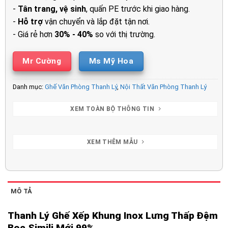
-
Tân trang, vệ sinh
, quấn PE trước khi giao hàng.
-
Hỗ trợ
vận chuyển và lắp đặt tận nơi.
- Giá rẻ hơn
30% - 40%
so với thị trường.
Mr Cường
Ms Mỹ Hoa
Danh mục:
Ghế Văn Phòng Thanh Lý
,
Nội Thất Văn Phòng Thanh Lý
XEM TOÀN BỘ THÔNG TIN
XEM THÊM MẪU
MÔ TẢ
Thanh Lý Ghế Xếp Khung Inox Lưng Thấp Đệm
Bọc Simili Mới 99%