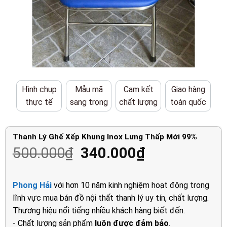
Hình chụp
Mẫu mã
Cam kết
Giao hàng
thực tế
sang trọng
chất lượng
toàn quốc
Thanh Lý Ghế Xếp Khung Inox Lưng Thấp Mới 99%
Giá
Giá
500.000
₫
340.000
₫
gốc
hiện
là:
tại
Phong Hải
với hơn 10 năm kinh nghiệm hoạt động trong
500.000₫.
là:
lĩnh vực mua bán đồ nội thất thanh lý uy tín, chất lượng.
340.000₫.
Thương hiệu nổi tiếng nhiều khách hàng biết đến.
- Chất lượng sản phẩm
luôn được đảm bảo
.