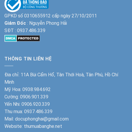
GPKD số 0310655912 cấp ngày 27/10/2011
Giám Đốc
: Nguyễn Phong Hải
SĐT :
0937.486.339
THÔNG TIN LIÊN HỆ
Địa chỉ: 11A Bùi Cẩm Hổ, Tân Thới Hoà, Tân Phú, Hồ Chí
Minh
Mỹ Hoa:
0938.984.692
Cường:
0906.901.339
Yến Nhi:
0906.920.339
Thu mua:
0937.486.339
Mail: docuphonghai@gmail.com
Website:
thumuabanghe.net