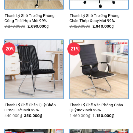
Thanh Lý Ghế Trưởng Phòng
Thanh Lý Ghế Trưởng Phòng
Công Thái Học Mới 99%
Chân Thép Xoay Mới 99%
Giá
Giá
Giá
Giá
3.270.000
₫
2.690.000
₫
3.420.000
₫
2.840.000
₫
gốc
hiện
gốc
hiện
là:
tại
là:
tại
3.270.000₫.
là:
3.420.000₫.
là:
2.690.000₫.
2.840.000
-20%
-21%
Thanh Lý Ghế Chân Quỳ Chéo
Thanh Lý Ghế Văn Phòng Chân
Lưng Lưới Mới 99%
Quỳ Inox Mới 99%
Giá
Giá
Giá
Giá
440.000
₫
350.000
₫
1.460.000
₫
1.150.000
₫
gốc
hiện
gốc
hiện
là:
tại
là:
tại
440.000₫.
là:
1.460.000₫.
là:
350.000₫.
1.150.000