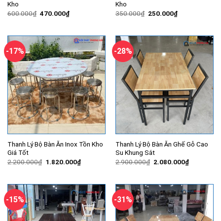
Kho
Kho
Giá
Giá
Giá
Giá
600.000
₫
470.000
₫
350.000
₫
250.000
₫
gốc
hiện
gốc
hiện
là:
tại
là:
tại
600.000₫.
là:
350.000₫.
là:
470.000₫.
250.000₫.
-17%
-28%
Thanh Lý Bộ Bàn Ăn Inox Tồn Kho
Thanh Lý Bộ Bàn Ăn Ghế Gỗ Cao
Giá Tốt
Su Khung Sắt
Giá
Giá
Giá
Giá
2.200.000
₫
1.820.000
₫
2.900.000
₫
2.080.000
₫
gốc
hiện
gốc
hiện
là:
tại
là:
tại
2.200.000₫.
là:
2.900.000₫.
là:
1.820.000₫.
2.080.000
-15%
-31%