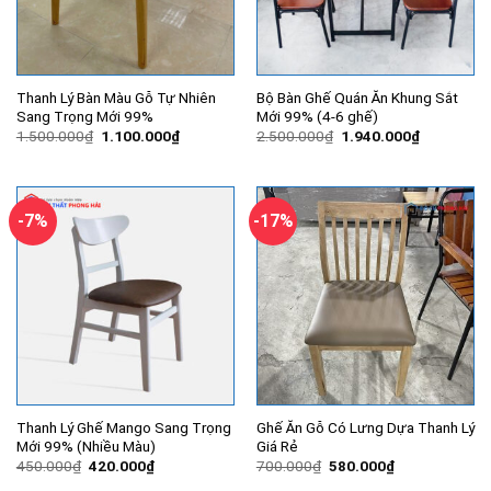
Thanh Lý Bàn Màu Gỗ Tự Nhiên
Bộ Bàn Ghế Quán Ăn Khung Sắt
Sang Trọng Mới 99%
Mới 99% (4-6 ghế)
Giá
Giá
Giá
Giá
1.500.000
₫
1.100.000
₫
2.500.000
₫
1.940.000
₫
gốc
hiện
gốc
hiện
là:
tại
là:
tại
1.500.000₫.
là:
2.500.000₫.
là:
1.100.000₫.
1.940.000
-7%
-17%
Thanh Lý Ghế Mango Sang Trọng
Ghế Ăn Gỗ Có Lưng Dựa Thanh Lý
Mới 99% (Nhiều Màu)
Giá Rẻ
Giá
Giá
Giá
Giá
450.000
₫
420.000
₫
700.000
₫
580.000
₫
gốc
hiện
gốc
hiện