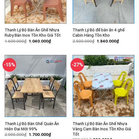
Thanh Lý Bộ Bàn Ăn Ghế Nhựa
Thanh Lý Bộ để bàn ăn 4 ghế
Ruby Bàn Inox Tồn Kho Giá Tốt
Cabin Hàng Tồn Kho
Giá
Giá
Giá
Giá
1.600.000
₫
1.040.000
₫
2.500.000
₫
1.840.000
₫
gốc
hiện
gốc
hiện
là:
tại
là:
tại
1.600.000₫.
là:
2.500.000₫.
là:
1.040.000₫.
1.840.000
-15%
-27%
Thanh Lý Bộ Bàn Ghế Quán Ăn
Thanh Lý Bộ Bàn Ăn Ghế Nhựa
Hiện Đại Mới 99%
Vàng Cam Bàn Inox Tồn Kho Giá
Tốt
Giá
Giá
2.000.000
₫
1.700.000
₫
gốc
hiện