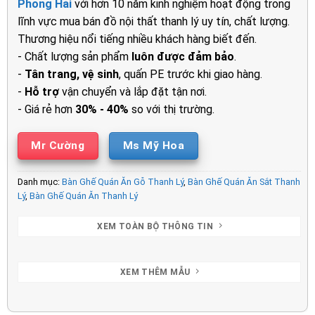
Phong Hải
với hơn 10 năm kinh nghiệm hoạt động trong
1.000.000₫.
là:
lĩnh vực mua bán đồ nội thất thanh lý uy tín, chất lượng.
770.000₫.
Thương hiệu nổi tiếng nhiều khách hàng biết đến.
- Chất lượng sản phẩm
luôn được đảm bảo
.
-
Tân trang, vệ sinh
, quấn PE trước khi giao hàng.
-
Hỗ trợ
vận chuyển và lắp đặt tận nơi.
- Giá rẻ hơn
30% - 40%
so với thị trường.
Mr Cường
Ms Mỹ Hoa
Danh mục:
Bàn Ghế Quán Ăn Gỗ Thanh Lý
,
Bàn Ghế Quán Ăn Sắt Thanh
Lý
,
Bàn Ghế Quán Ăn Thanh Lý
XEM TOÀN BỘ THÔNG TIN
XEM THÊM MẪU