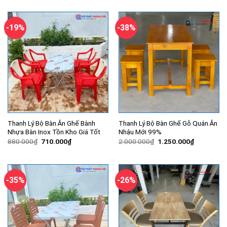
là:
tại
là:
tại
450.000₫.
là:
700.000₫.
là:
420.000₫.
580.000₫.
-19%
-38%
Thanh Lý Bộ Bàn Ăn Ghế Bành
Thanh Lý Bộ Bàn Ghế Gỗ Quán Ăn
Nhựa Bàn Inox Tồn Kho Giá Tốt
Nhậu Mới 99%
Giá
Giá
Giá
Giá
880.000
₫
710.000
₫
2.000.000
₫
1.250.000
₫
gốc
hiện
gốc
hiện
là:
tại
là:
tại
880.000₫.
là:
2.000.000₫.
là:
710.000₫.
1.250.000
-35%
-26%