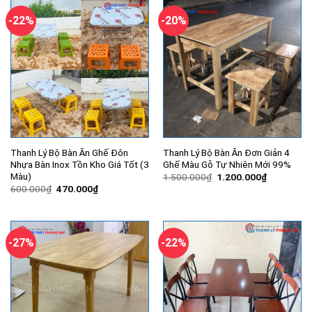
-22%
-20%
Thanh Lý Bộ Bàn Ăn Ghế Đôn
Thanh Lý Bộ Bàn Ăn Đơn Giản 4
Nhựa Bàn Inox Tồn Kho Giá Tốt (3
Ghế Màu Gỗ Tự Nhiên Mới 99%
Màu)
Giá
Giá
1.500.000
₫
1.200.000
₫
gốc
hiện
Giá
Giá
600.000
₫
470.000
₫
là:
tại
gốc
hiện
1.500.000₫.
là:
là:
tại
1.200.000
600.000₫.
là:
470.000₫.
-27%
-22%