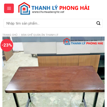
Skip
to
content
Tìm
kiếm:
TRANG CHỦ
/
BÀN GHẾ QUÁN ĂN THANH LÝ
-23%