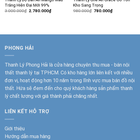
Trắng Hiện Đại Mới 99%
Kho Sang Trọng
Giá
Giá
Giá
Giá
3.000.000
₫
2.780.000
₫
980.000
₫
780.000
₫
gốc
hiện
gốc
hiện
là:
tại
là:
tại
3.000.000₫.
là:
980.000₫.
là:
2.780.000₫.
780.000₫.
PHONG HẢI
Thanh Lý Phong Hải
là cửa hàng chuyên thu mua - bán nội
thất thanh lý tại TPHCM. Có kho hàng lớn liên kết với nhiều
đơn vị, hoạt động hơn 10 năm trong lĩnh vực mua bán đồ nội
thất. Hứa sẽ đem đến cho quý khách hàng sản phẩm thanh
lý chất lượng với giá thành phải chăng nhất.
LIÊN KẾT HỖ TRỢ
Giới thiệu
Hướng dẫn mua hàng