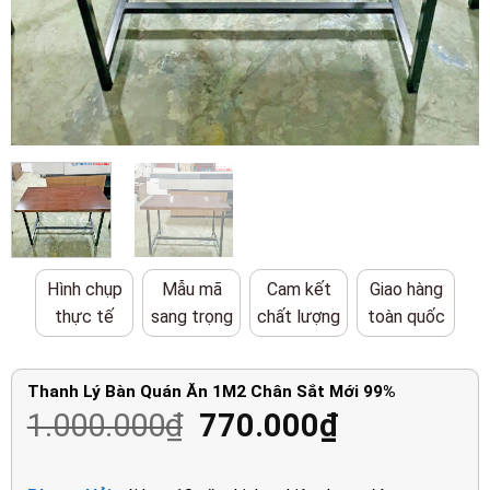
Hình chụp
Mẫu mã
Cam kết
Giao hàng
thực tế
sang trọng
chất lượng
toàn quốc
Thanh Lý Bàn Quán Ăn 1M2 Chân Sắt Mới 99%
Giá
Giá
1.000.000
₫
770.000
₫
gốc
hiện
là:
tại