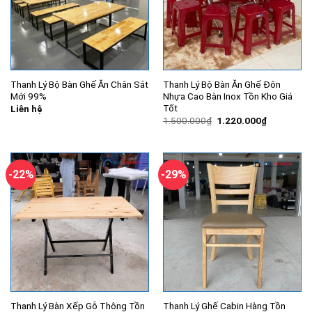
Thanh Lý Bộ Bàn Ghế Ăn Chân Sắt
Thanh Lý Bộ Bàn Ăn Ghế Đôn
Mới 99%
Nhựa Cao Bàn Inox Tồn Kho Giá
Tốt
Liên hệ
Giá
Giá
1.500.000
₫
1.220.000
₫
gốc
hiện
là:
tại
1.500.000₫.
là:
1.220.000
-22%
-29%
Thanh Lý Bàn Xếp Gỗ Thông Tồn
Thanh Lý Ghế Cabin Hàng Tồn