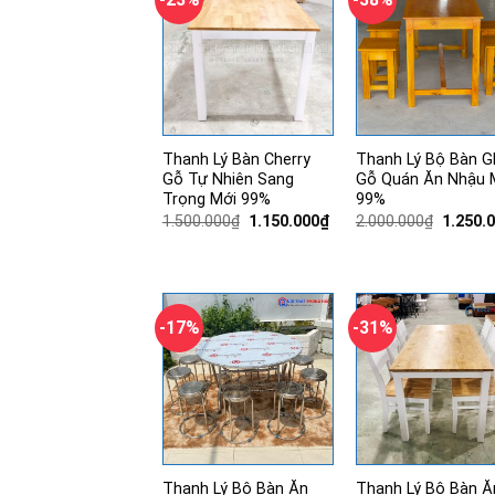
Thanh Lý Bàn Cherry
Thanh Lý Bộ Bàn G
Gỗ Tự Nhiên Sang
Gỗ Quán Ăn Nhậu 
Trọng Mới 99%
99%
Giá
Giá
Giá
1.500.000
₫
1.150.000
₫
2.000.000
₫
1.250.
gốc
hiện
gốc
là:
tại
là:
1.500.000₫.
là:
2.000.0
1.150.000₫.
-17%
-31%
Thanh Lý Bộ Bàn Ăn
Thanh Lý Bộ Bàn Ă