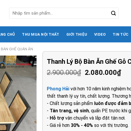
Tìm
kiếm:
ANG CHỦ
THU MUA NỘI THẤT
GIỚI THIỆU
VIDEO
TIN TỨC
 BÀN GHẾ QUÁN ĂN
Thanh Lý Bộ Bàn Ăn Ghế Gỗ 
Giá
Gi
2.900.000
₫
2.080.000
₫
gốc
hi
là:
tại
Phong Hải
với hơn 10 năm kinh nghiệm ho
2.900.000₫.
là:
thất thanh lý uy tín, chất lượng. Thương h
2.0
- Chất lượng sản phẩm
luôn được đảm 
-
Tân trang, vệ sinh
, quấn PE trước khi g
-
Hỗ trợ
vận chuyển và lắp đặt tận nơi.
- Giá rẻ hơn
30% - 40%
so với thị trường.