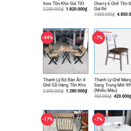
Inox Tồn Kho Giá Tốt
Cherry 6 Ghế Tồn 
Giá Rẻ
Giá
Giá
2.200.000
₫
1.820.000
₫
gốc
hiện
Giá
7.000.000
₫
4.850.
là:
tại
gốc
2.200.000₫.
là:
là:
1.820.000₫.
7.000.0
-44%
-7%
Thanh Lý Bộ Bàn Ăn 4
Thanh Lý Ghế Man
Ghế Gỗ Hàng Tồn Kho
Sang Trọng Mới 9
(Nhiều Màu)
Giá
Giá
2.300.000
₫
1.280.000
₫
gốc
hiện
Giá
450.000
₫
420.000
là:
tại
gốc
2.300.000₫.
là:
là:
1.280.000₫.
450.000₫
-17%
-7%