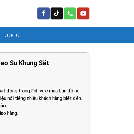
LIÊN HỆ
Cao Su Khung Sắt
á
ện
ạt động trong lĩnh vực mua bán đồ nội
iệu nổi tiếng nhiều khách hàng biết đến.
80.000₫.
bảo
.
iao hàng.