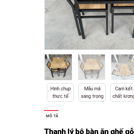
Hình chụp
Mẫu mã
Cam kết
thực tế
sang trọng
chất lượn
MÔ TẢ
Thanh lý bộ bàn ăn ghế gỗ