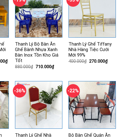
hế
Thanh Lý Bộ Bàn Ăn
Thanh Lý Ghế Tiffany
Mới
Ghế Bành Nhựa Xanh
Nhà Hàng Tiệc Cưới
Bàn Inox Tồn Kho Giá
Mới 99%
Tốt
Giá
Giá
Giá
000
₫
400.000
₫
270.000
₫
hiện
gốc
hiện
Giá
Giá
880.000
₫
710.000
₫
tại
là:
tại
gốc
hiện
00₫.
là:
400.000₫.
là:
là:
tại
1.250.000₫.
270.000₫.
880.000₫.
là:
710.000₫.
-36%
-22%
n
Thanh Lý Ghế Nhà
Bộ Bàn Ghế Quán Ăn