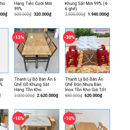
Kho
Hàng Tiệc Cưới Mới
Khung Sắt Mới 99% (4-
99%
6 ghế)
Giá
Giá
Giá
Giá
Giá
000
₫
500.000
₫
320.000
₫
2.500.000
₫
1.940.000
₫
hiện
gốc
hiện
gốc
hiện
tại
là:
tại
là:
tại
00₫.
là:
500.000₫.
là:
2.500.000₫.
là:
4.850.000₫.
320.000₫.
1.940.000₫.
-13%
-30%
go
Thanh Lý Bộ Bàn Ăn 6
Thanh Lý Bộ Bàn Ăn
9%
Ghế Gỗ Khung Sắt
Ghế Đôn Nhựa Bàn
Hàng Tồn Kho
Inox Tồn Kho Giá Tốt
Giá
Giá
Giá
Giá
Giá
₫
3.000.000
₫
2.620.000
₫
880.000
₫
620.000
₫
hiện
gốc
hiện
gốc
hiện
tại
là:
tại
là:
tại
.
là:
3.000.000₫.
là:
880.000₫.
là:
420.000₫.
2.620.000₫.
620.000₫.
-10%
-10%