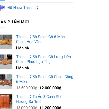
Đồ Nhựa Thanh Lý
SẢN PHẨM MỚI
Thanh Lý Bộ Salon Gỗ 6 Món
Chạm Hoa Văn
Liên hệ
Thanh Lý Bộ Salon Gỗ Lưng Liền
Chạm Phúc Lộc Thọ
Liên hệ
Thanh Lý Bộ Salon Gỗ Chạm Công
6 Món
Giá
Giá
13.500.000
₫
12.000.000
₫
gốc
hiện
Thanh Lý Tủ Áo 3 Cánh Phủ
là:
tại
Hương Đá 1m6
13.500.000₫.
là:
Giá
Giá
13.000.000
₫
11.200.000
₫
12.000.000₫.