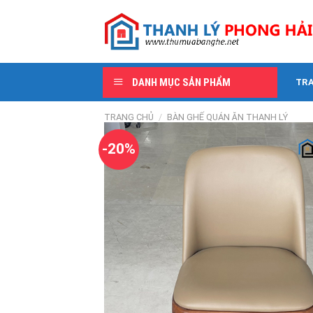
Skip
to
content
DANH MỤC SẢN PHẨM
TR
TRANG CHỦ
/
BÀN GHẾ QUÁN ĂN THANH LÝ
-20%