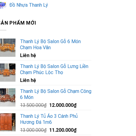
Đồ Nhựa Thanh Lý
SẢN PHẨM MỚI
Thanh Lý Bộ Salon Gỗ 6 Món
Chạm Hoa Văn
Liên hệ
Thanh Lý Bộ Salon Gỗ Lưng Liền
Chạm Phúc Lộc Thọ
Liên hệ
Thanh Lý Bộ Salon Gỗ Chạm Công
6 Món
Giá
Giá
13.500.000
₫
12.000.000
₫
gốc
hiện
Thanh Lý Tủ Áo 3 Cánh Phủ
là:
tại
Hương Đá 1m6
13.500.000₫.
là:
Giá
Giá
13.000.000
₫
11.200.000
₫
12.000.000₫.