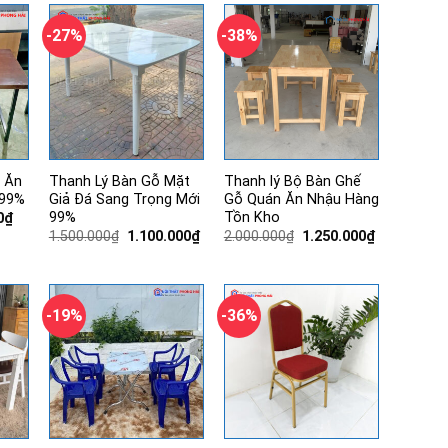
620.000₫.
270.000₫.
-27%
-38%
 Ăn
Thanh Lý Bàn Gỗ Mặt
Thanh lý Bộ Bàn Ghế
 99%
Giả Đá Sang Trọng Mới
Gỗ Quán Ăn Nhậu Hàng
99%
Tồn Kho
Giá
0
₫
hiện
Giá
Giá
Giá
Giá
1.500.000
₫
1.100.000
₫
2.000.000
₫
1.250.000
₫
tại
gốc
hiện
gốc
hiện
00₫.
là:
là:
tại
là:
tại
770.000₫.
1.500.000₫.
là:
2.000.000₫.
là:
1.100.000₫.
1.250.000₫.
-19%
-36%