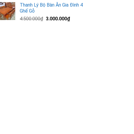
gốc
hiện
Thanh Lý Bộ Bàn Ăn Gia Đình 4
là:
tại
Ghế Gỗ
13.000.000₫.
là:
Giá
Giá
4.500.000
₫
3.000.000
₫
11.200.000₫.
gốc
hiện
là:
tại
4.500.000₫.
là:
3.000.000₫.