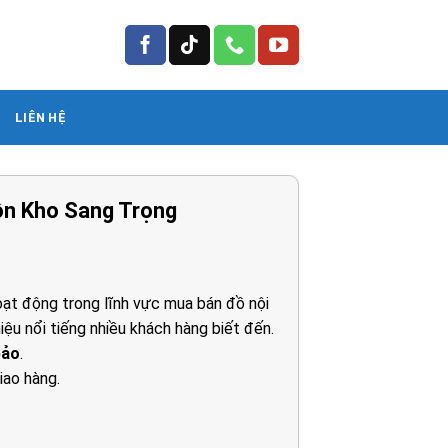
LIÊN HỆ
ồn Kho Sang Trọng
ạt động trong lĩnh vực mua bán đồ nội
iệu nổi tiếng nhiều khách hàng biết đến.
0₫.
bảo
.
iao hàng.