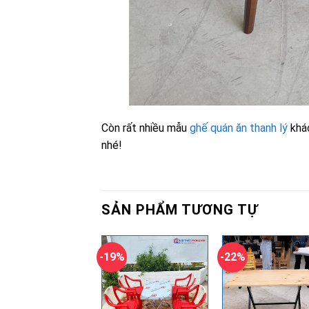
Còn rất nhiều mẫu
ghế quán ăn thanh lý
khác
nhé!
SẢN PHẨM TƯƠNG TỰ
-19%
-22%