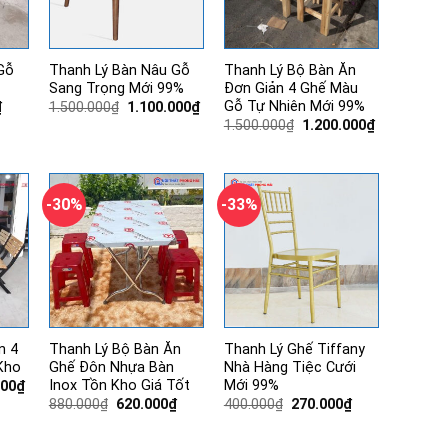
Gỗ
Thanh Lý Bàn Nâu Gỗ
Thanh Lý Bộ Bàn Ăn
Sang Trọng Mới 99%
Đơn Giản 4 Ghế Màu
Gỗ Tự Nhiên Mới 99%
Giá
Giá
Giá
₫
1.500.000
₫
1.100.000
₫
hiện
gốc
hiện
Giá
Giá
1.500.000
₫
1.200.000
₫
tại
là:
tại
gốc
hiện
.
là:
1.500.000₫.
là:
là:
tại
470.000₫.
1.100.000₫.
1.500.000₫.
là:
1.200.000₫.
-30%
-33%
n 4
Thanh Lý Bộ Bàn Ăn
Thanh Lý Ghế Tiffany
Kho
Ghế Đôn Nhựa Bàn
Nhà Hàng Tiệc Cưới
Inox Tồn Kho Giá Tốt
Mới 99%
Giá
000
₫
hiện
Giá
Giá
Giá
Giá
880.000
₫
620.000
₫
400.000
₫
270.000
₫
tại
gốc
hiện
gốc
hiện
00₫.
là:
là:
tại
là:
tại
1.280.000₫.
880.000₫.
là:
400.000₫.
là: