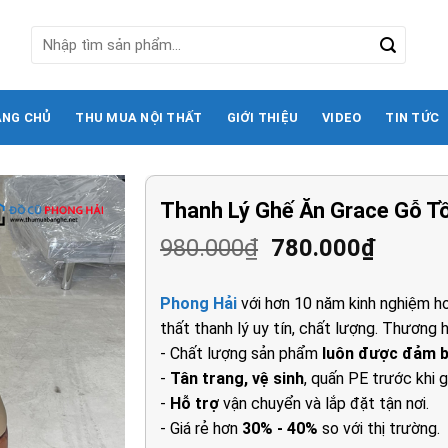
Tìm
kiếm:
ANG CHỦ
THU MUA NỘI THẤT
GIỚI THIỆU
VIDEO
TIN TỨC
Thanh Lý Ghế Ăn Grace Gỗ T
Giá
Giá
980.000
₫
780.000
₫
gốc
hiện
là:
tại
Phong Hải
với hơn 10 năm kinh nghiệm ho
980.000₫.
là:
thất thanh lý uy tín, chất lượng. Thương h
780.00
- Chất lượng sản phẩm
luôn được đảm 
-
Tân trang, vệ sinh
, quấn PE trước khi g
-
Hỗ trợ
vận chuyển và lắp đặt tận nơi.
- Giá rẻ hơn
30% - 40%
so với thị trường.