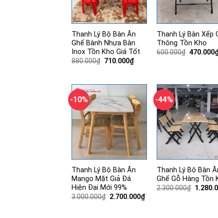
Thanh Lý Bộ Bàn Ăn
Thanh Lý Bàn Xếp 
Ghế Bành Nhựa Bàn
Thông Tồn Kho
Inox Tồn Kho Giá Tốt
Giá
600.000
₫
470.000
gốc
Giá
Giá
880.000
₫
710.000
₫
là:
gốc
hiện
600.000₫
là:
tại
880.000₫.
là:
710.000₫.
-10%
-44%
Thanh Lý Bộ Bàn Ăn
Thanh Lý Bộ Bàn Ă
Mango Mặt Giả Đá
Ghế Gỗ Hàng Tồn 
Hiện Đại Mới 99%
Giá
2.300.000
₫
1.280.
gốc
Giá
Giá
3.000.000
₫
2.700.000
₫
là:
gốc
hiện
2.300.0
là:
tại
3.000.000₫.
là: