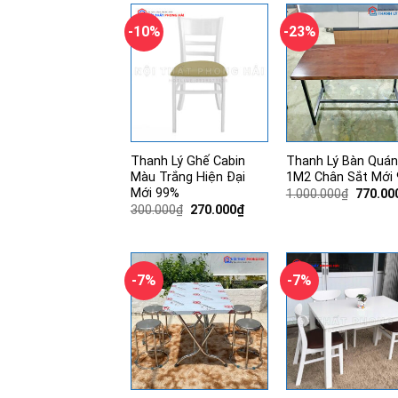
2.700.000₫.
-10%
-23%
Thanh Lý Ghế Cabin
Thanh Lý Bàn Quán
Màu Trắng Hiện Đại
1M2 Chân Sắt Mới
Mới 99%
Giá
1.000.000
₫
770.00
gốc
Giá
Giá
300.000
₫
270.000
₫
là:
gốc
hiện
1.000.0
là:
tại
300.000₫.
là:
270.000₫.
-7%
-7%