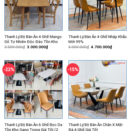
Thanh Lý Bộ Bàn Ăn 4 Ghế Mango
Thanh Lý Bàn Ăn 4 Ghế Nhập Khẩu
Gỗ Tự Nhiên Độc Đáo Tồn Kho
Mới 99%
Giá
Giá
Giá
Giá
3.500.000
₫
3.000.000
₫
6.000.000
₫
4.700.000
₫
gốc
hiện
gốc
hiện
là:
tại
là:
tại
3.500.000₫.
là:
6.000.000₫.
là:
3.000.000₫.
4.700.000
-22%
-15%
Thanh Lý Bộ Bàn Ăn 6 Ghế Bọc Da
Thanh Lý Bộ Bàn Ăn Chân X Mặt
Tồn Kho Sang Trọng Giá Tốt (2
Đá 4 Ghế Giá Tốt