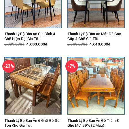
Thanh Lý Bộ Bàn Ăn Gia Đình 4
Thanh Lý Bộ Bàn Ăn Mặt Đá Cao
Ghế Hiện Đại Giá Tốt
Cấp 4 Ghế Giá Tốt
Giá
Giá
Giá
Giá
5.000.000
₫
4.600.000
₫
5.500.000
₫
4.640.000
₫
gốc
hiện
gốc
hiện
là:
tại
là:
tại
5.000.000₫.
là:
5.500.000₫.
là:
4.600.000₫.
4.640.000
-23%
-7%
Thanh Lý Bộ Bàn Ăn 6 Ghế Gỗ Sồi
Thanh Lý Bộ Bàn Ăn Gỗ Tràm 8
Tồn Kho Giá Tốt
Ghế Mới 99% (2 Màu)