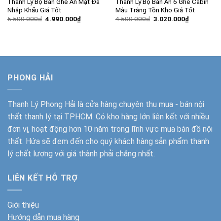
Thanh Lý Bộ Bàn Ghế Ăn Mặt Đá
Thanh Lý Bộ Bàn Ăn 6 Ghế Cabin
Nhập Khẩu Giá Tốt
Màu Trắng Tồn Kho Giá Tốt
Giá
Giá
Giá
Giá
5.500.000
₫
4.990.000
₫
4.500.000
₫
3.020.000
₫
gốc
hiện
gốc
hiện
là:
tại
là:
tại
5.500.000₫.
là:
4.500.000₫.
là:
4.990.000₫.
3.020.000
PHONG HẢI
Thanh Lý Phong Hải
là cửa hàng chuyên thu mua - bán nội
thất thanh lý tại TPHCM. Có kho hàng lớn liên kết với nhiều
đơn vị, hoạt động hơn 10 năm trong lĩnh vực mua bán đồ nội
thất. Hứa sẽ đem đến cho quý khách hàng sản phẩm thanh
lý chất lượng với giá thành phải chăng nhất.
LIÊN KẾT HỖ TRỢ
Giới thiệu
Hướng dẫn mua hàng