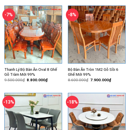
-7%
-8%
Thanh Lý Bộ Bàn Ăn Oval 8 Ghế
Bộ Bàn Ăn Tròn 1M2 Gỗ Sồi 6
Gỗ Tràm Mới 99%
Ghế Mới 99%
Giá
Giá
Giá
Giá
9.500.000
₫
8.800.000
₫
8.600.000
₫
7.900.000
₫
gốc
hiện
gốc
hiện
là:
tại
là:
tại
9.500.000₫.
là:
8.600.000₫.
là:
8.800.000₫.
7.900.000
-13%
-18%