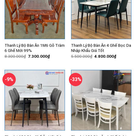
Thanh Lý Bộ Bàn Ăn 1M6 Gỗ Tràm
Thanh Lý Bộ Bàn Ăn 4 Ghế Bọc Da
6 Ghế Mới 99%
Nhập Khẩu Giá Tốt
Giá
Giá
Giá
Giá
8.300.000
₫
7.300.000
₫
5.500.000
₫
4.800.000
₫
gốc
hiện
gốc
hiện
là:
tại
là:
tại
8.300.000₫.
là:
5.500.000₫.
là:
7.300.000₫.
4.800.000
-9%
-33%