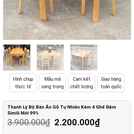
Hình chụp
Mẫu mã
Cam kết
Giao hàng
thực tế
sang trọng
chất lượng
toàn quốc
Thanh Lý Bộ Bàn Ăn Gỗ Tự Nhiên Kèm 4 Ghế Đệm
Simili Mới 99%
Giá
Giá
3.900.000
₫
2.200.000
₫
gốc
hiện