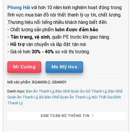
là:
tại
Phong Hải
với hơn 10 năm kinh nghiệm hoạt động trong
3.900.000₫.
là:
lĩnh vực mua bán đồ nội thất thanh lý uy tín, chất lượng.
2.200.00
Thương hiệu nổi tiếng nhiều khách hàng biết đến.
- Chất lượng sản phẩm
luôn được đảm bảo
.
-
Tân trang, vệ sinh
, quấn PE trước khi giao hàng.
-
Hỗ trợ
vận chuyển và lắp đặt tận nơi.
- Giá rẻ hơn
30% - 40%
so với thị trường.
Mr Cường
Ms Mỹ Hoa
Mã sản phẩm:
BQAM06-2, GBAM01
Danh mục:
Bàn Ăn Thanh Lý
,
Bàn Ghế Quán Ăn Gỗ Thanh Lý
,
Bàn Ghế
Quán Ăn Thanh Lý
,
Bộ Bàn Ghế Quán Ăn Thanh Lý
,
Nội Thất Gia Đình
Thanh Lý
XEM TOÀN BỘ THÔNG TIN