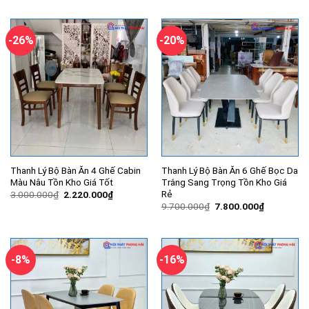
là:
tại
là:
tại
26.000.000₫.
là:
5.500.000₫.
là:
25.200.000₫.
4.800.000
-26%
-20%
Thanh Lý Bộ Bàn Ăn 4 Ghế Cabin
Thanh Lý Bộ Bàn Ăn 6 Ghế Bọc Da
Màu Nâu Tồn Kho Giá Tốt
Trắng Sang Trọng Tồn Kho Giá
Rẻ
Giá
Giá
3.000.000
₫
2.220.000
₫
gốc
hiện
Giá
Giá
9.700.000
₫
7.800.000
₫
là:
tại
gốc
hiện
3.000.000₫.
là:
là:
tại
2.220.000₫.
9.700.000₫.
là:
7.800.000
-8%
-16%