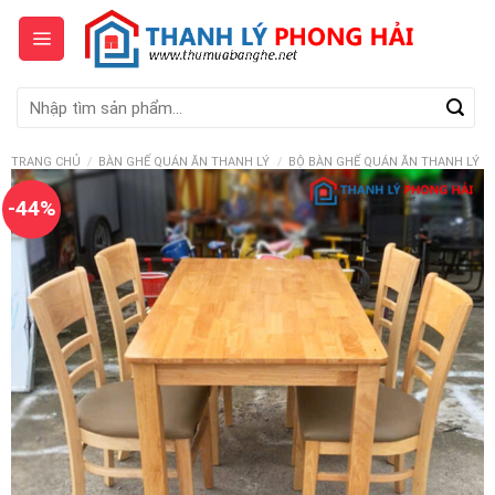
Skip
to
content
Tìm
kiếm:
TRANG CHỦ
/
BÀN GHẾ QUÁN ĂN THANH LÝ
/
BỘ BÀN GHẾ QUÁN ĂN THANH LÝ
-44%