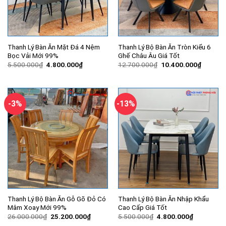
Thanh Lý Bàn Ăn Mặt Đá 4 Nệm
Thanh Lý Bộ Bàn Ăn Tròn Kiểu 6
Bọc Vải Mới 99%
Ghế Châu Âu Giá Tốt
Giá
Giá
Giá
Giá
5.500.000
₫
4.800.000
₫
12.700.000
₫
10.400.000
₫
gốc
hiện
gốc
hiện
là:
tại
là:
tại
5.500.000₫.
là:
12.700.000₫.
là:
4.800.000₫.
10.400.
-3%
-13%
Thanh Lý Bộ Bàn Ăn Gỗ Gõ Đỏ Có
Thanh Lý Bộ Bàn Ăn Nhập Khẩu
Mâm Xoay Mới 99%
Cao Cấp Giá Tốt
Giá
Giá
Giá
Giá
26.000.000
₫
25.200.000
₫
5.500.000
₫
4.800.000
₫
gốc
hiện
gốc
hiện