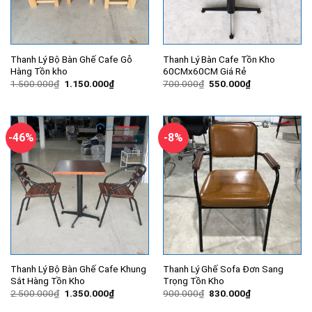
Thanh Lý Bộ Bàn Ghế Cafe Gỗ
Thanh Lý Bàn Cafe Tồn Kho
Hàng Tồn kho
60CMx60CM Giá Rẻ
Giá
Giá
Giá
Giá
1.500.000
₫
1.150.000
₫
700.000
₫
550.000
₫
gốc
hiện
gốc
hiện
là:
tại
là:
tại
1.500.000₫.
là:
700.000₫.
là:
1.150.000₫.
550.000₫.
-46%
-8%
Thanh Lý Bộ Bàn Ghế Cafe Khung
Thanh Lý Ghế Sofa Đơn Sang
Sắt Hàng Tồn Kho
Trọng Tồn Kho
Giá
Giá
Giá
Giá
2.500.000
₫
1.350.000
₫
900.000
₫
830.000
₫
gốc
hiện
gốc
hiện
là:
tại
là:
tại