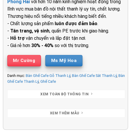
Phong Hải
với hơn 10 năm kinh nghiệm hoạt động trong
480.000₫.
là:
lĩnh vực mua bán đồ nội thất thanh lý uy tín, chất lượng.
250.000₫.
Thương hiệu nổi tiếng nhiều khách hàng biết đến.
- Chất lượng sản phẩm
luôn được đảm bảo
.
-
Tân trang, vệ sinh
, quấn PE trước khi giao hàng.
-
Hỗ trợ
vận chuyển và lắp đặt tận nơi.
- Giá rẻ hơn
30% - 40%
so với thị trường.
Mr Cường
Ms Mỹ Hoa
Danh mục:
Bàn Ghế Cafe Gỗ Thanh Lý
,
Bàn Ghế Cafe Sắt Thanh Lý
,
Bàn
Ghế Cafe Thanh Lý
,
Ghế Cafe
XEM TOÀN BỘ THÔNG TIN
XEM THÊM MẪU