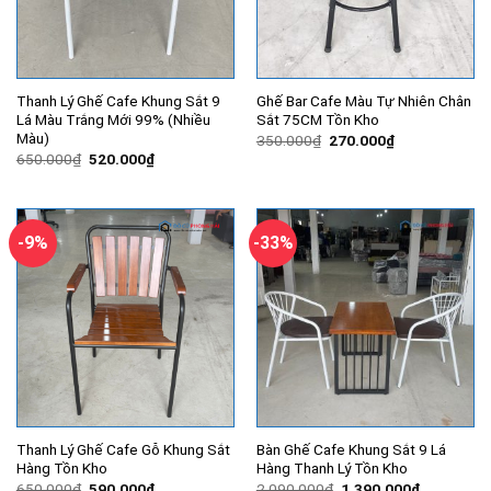
Thanh Lý Ghế Cafe Khung Sắt 9
Ghế Bar Cafe Màu Tự Nhiên Chân
Lá Màu Trắng Mới 99% (Nhiều
Sắt 75CM Tồn Kho
Màu)
Giá
Giá
350.000
₫
270.000
₫
gốc
hiện
Giá
Giá
650.000
₫
520.000
₫
là:
tại
gốc
hiện
350.000₫.
là:
là:
tại
270.000₫.
650.000₫.
là:
520.000₫.
-9%
-33%
Thanh Lý Ghế Cafe Gỗ Khung Sắt
Bàn Ghế Cafe Khung Sắt 9 Lá
Hàng Tồn Kho
Hàng Thanh Lý Tồn Kho
Giá
Giá
Giá
Giá
650.000
₫
590.000
₫
2.090.000
₫
1.390.000
₫