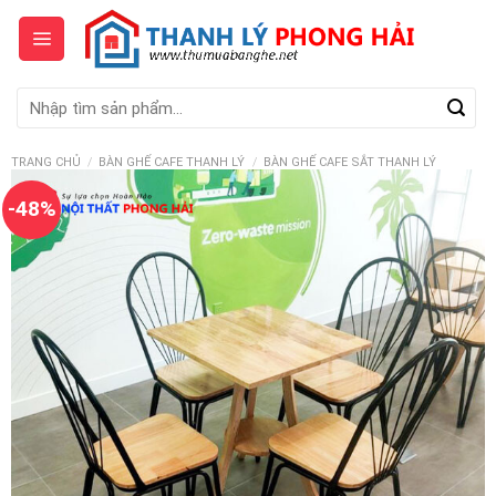
Skip
to
content
Tìm
kiếm:
TRANG CHỦ
/
BÀN GHẾ CAFE THANH LÝ
/
BÀN GHẾ CAFE SẮT THANH LÝ
-48%