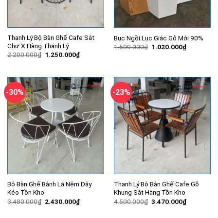
Thanh Lý Bộ Bàn Ghế Cafe Sắt
Bục Ngồi Lục Giác Gỗ Mới 90%
Chữ X Hàng Thanh Lý
Giá
Giá
1.500.000
₫
1.020.000
₫
gốc
hiện
Giá
Giá
2.200.000
₫
1.250.000
₫
là:
tại
gốc
hiện
1.500.000₫.
là:
là:
tại
1.020.000
2.200.000₫.
là:
1.250.000₫.
-30%
-23%
Bộ Bàn Ghế Bành Lá Nệm Dây
Thanh Lý Bộ Bàn Ghế Cafe Gỗ
Kéo Tồn Kho
Khung Sắt Hàng Tồn Kho
Giá
Giá
Giá
Giá
3.480.000
₫
2.430.000
₫
4.500.000
₫
3.470.000
₫
gốc
hiện
gốc
hiện
là:
tại
là:
tại