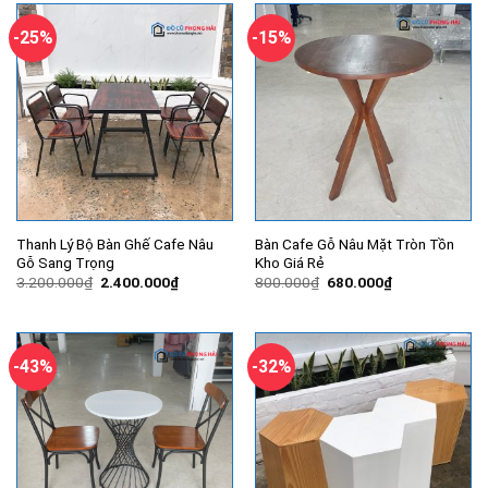
-25%
-15%
Thanh Lý Bộ Bàn Ghế Cafe Nâu
Bàn Cafe Gỗ Nâu Mặt Tròn Tồn
Gỗ Sang Trọng
Kho Giá Rẻ
Giá
Giá
Giá
Giá
3.200.000
₫
2.400.000
₫
800.000
₫
680.000
₫
gốc
hiện
gốc
hiện
là:
tại
là:
tại
3.200.000₫.
là:
800.000₫.
là:
2.400.000₫.
680.000₫.
-43%
-32%