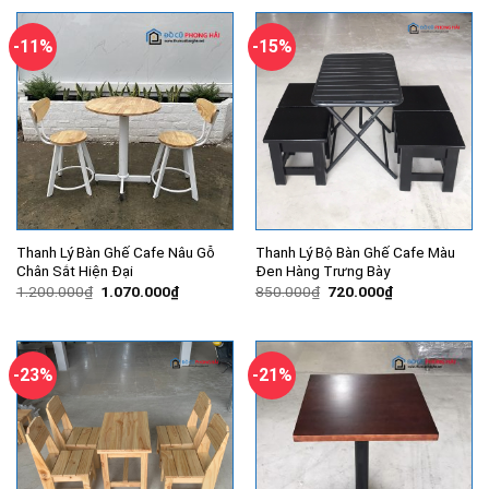
3.480.000₫.
là:
4.500.000₫.
là:
2.430.000₫.
3.470.000
-11%
-15%
Thanh Lý Bàn Ghế Cafe Nâu Gỗ
Thanh Lý Bộ Bàn Ghế Cafe Màu
Chân Sắt Hiện Đại
Đen Hàng Trưng Bày
Giá
Giá
Giá
Giá
1.200.000
₫
1.070.000
₫
850.000
₫
720.000
₫
gốc
hiện
gốc
hiện
là:
tại
là:
tại
1.200.000₫.
là:
850.000₫.
là:
1.070.000₫.
720.000₫.
-23%
-21%