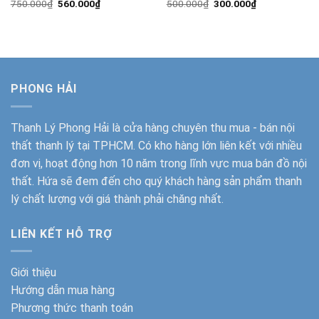
Giá
Giá
Giá
Giá
750.000
₫
560.000
₫
500.000
₫
300.000
₫
gốc
hiện
gốc
hiện
là:
tại
là:
tại
750.000₫.
là:
500.000₫.
là:
560.000₫.
300.000₫.
PHONG HẢI
Thanh Lý Phong Hải
là cửa hàng chuyên thu mua - bán nội
thất thanh lý tại TPHCM. Có kho hàng lớn liên kết với nhiều
đơn vị, hoạt động hơn 10 năm trong lĩnh vực mua bán đồ nội
thất. Hứa sẽ đem đến cho quý khách hàng sản phẩm thanh
lý chất lượng với giá thành phải chăng nhất.
LIÊN KẾT HỖ TRỢ
Giới thiệu
Hướng dẫn mua hàng
Phương thức thanh toán