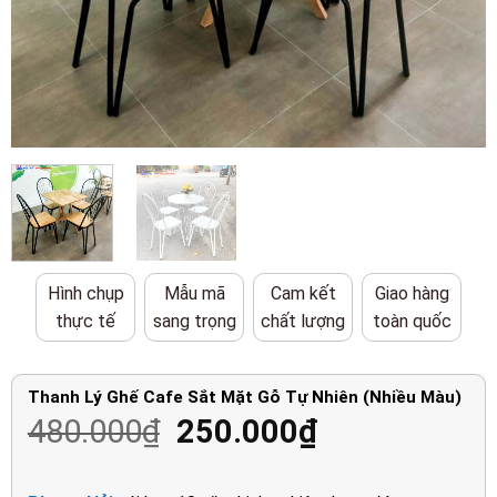
Hình chụp
Mẫu mã
Cam kết
Giao hàng
thực tế
sang trọng
chất lượng
toàn quốc
Thanh Lý Ghế Cafe Sắt Mặt Gỗ Tự Nhiên (Nhiều Màu)
Giá
Giá
480.000
₫
250.000
₫
gốc
hiện
là:
tại