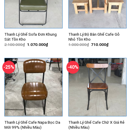
Thanh Lý Ghế Sofa Đơn Khung
Thanh Lý Bộ Bàn Ghế Cafe Gỗ
Sắt Tồn Kho
Nhỏ Tồn Kho
Giá
Giá
Giá
Giá
2.100.000
₫
1.070.000
₫
1.000.000
₫
710.000
₫
gốc
hiện
gốc
hiện
là:
tại
là:
tại
2.100.000₫.
là:
1.000.000₫.
là:
1.070.000₫.
710.000₫.
-25%
-40%
Thanh Lý Ghế Cafe Napa Bọc Da
Thanh Lý Ghế Cafe Chữ X Giá Rẻ
Mới 99% (Nhiều Màu)
(Nhiều Màu)