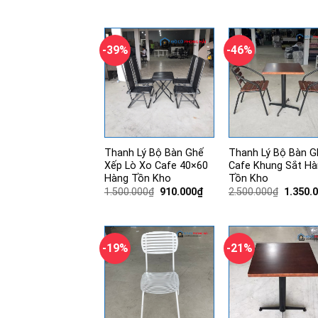
gốc
300.000₫.
là:
650.000₫
-39%
-46%
Thanh Lý Bộ Bàn Ghế
Thanh Lý Bộ Bàn G
Xếp Lò Xo Cafe 40×60
Cafe Khung Sắt Hà
Hàng Tồn Kho
Tồn Kho
Giá
Giá
Giá
1.500.000
₫
910.000
₫
2.500.000
₫
1.350.
gốc
hiện
gốc
là:
tại
là:
1.500.000₫.
là:
2.500.0
910.000₫.
-19%
-21%