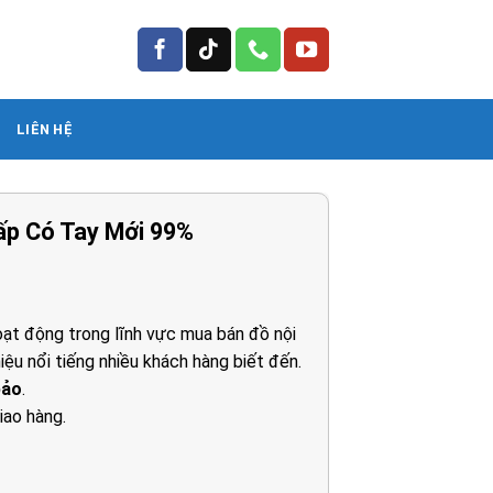
LIÊN HỆ
ấp Có Tay Mới 99%
ạt động trong lĩnh vực mua bán đồ nội
iệu nổi tiếng nhiều khách hàng biết đến.
0₫.
bảo
.
iao hàng.