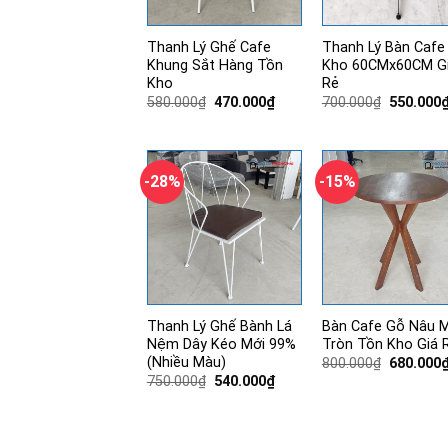
Thanh Lý Ghế Cafe
Thanh Lý Bàn Cafe
Khung Sắt Hàng Tồn
Kho 60CMx60CM G
Kho
Rẻ
Giá
Giá
Giá
580.000
₫
470.000
₫
700.000
₫
550.000
gốc
hiện
gốc
là:
tại
là:
580.000₫.
là:
700.000₫
470.000₫.
-28%
-15%
Thanh Lý Ghế Bành Lá
Bàn Cafe Gỗ Nâu 
Nệm Dây Kéo Mới 99%
Tròn Tồn Kho Giá 
(Nhiều Màu)
Giá
800.000
₫
680.000
gốc
Giá
Giá
750.000
₫
540.000
₫
là:
gốc
hiện
800.000₫
là:
tại
750.000₫.
là:
540.000₫.