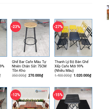
-23%
-27%
a
Ghế Bar Cafe Màu Tự
Thanh Lý Bộ Bàn Ghế
99%
Nhiên Chân Sắt 75CM
Xếp Cafe Mới 99%
Tồn Kho
(Nhiều Màu)
Giá
Giá
Giá
Giá
Giá
₫
350.000
₫
270.000
₫
1.400.000
₫
1.020.000
₫
hiện
gốc
hiện
gốc
hiện
tại
là:
tại
là:
tại
.
là:
350.000₫.
là:
1.400.000₫.
là:
420.000₫.
270.000₫.
1.020.000₫.
-12%
-15%