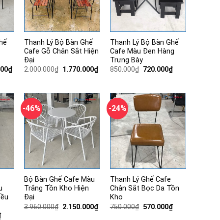
hế
Thanh Lý Bộ Bàn Ghế
Thanh Lý Bộ Bàn Ghế
Cafe Gỗ Chân Sắt Hiện
Cafe Màu Đen Hàng
Đại
Trưng Bày
Giá
Giá
Giá
Giá
Giá
000
₫
2.000.000
₫
1.770.000
₫
850.000
₫
720.000
₫
hiện
gốc
hiện
gốc
hiện
tại
là:
tại
là:
tại
00₫.
là:
2.000.000₫.
là:
850.000₫.
là:
3.470.000₫.
1.770.000₫.
720.000₫.
-46%
-24%
Bộ Bàn Ghế Cafe Màu
Thanh Lý Ghế Cafe
u
Trắng Tồn Kho Hiện
Chân Sắt Bọc Da Tồn
iều
Đại
Kho
Giá
Giá
Giá
Giá
3.960.000
₫
2.150.000
₫
750.000
₫
570.000
₫
gốc
hiện
gốc
hiện
Giá
₫