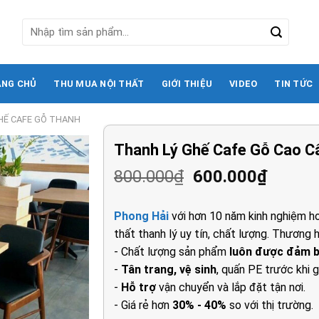
Tìm
kiếm:
ANG CHỦ
THU MUA NỘI THẤT
GIỚI THIỆU
VIDEO
TIN TỨC
HẾ CAFE GỖ THANH
Thanh Lý Ghế Cafe Gỗ Cao C
Giá
Giá
800.000
₫
600.000
₫
gốc
hiện
là:
tại
Phong Hải
với hơn 10 năm kinh nghiệm ho
800.000₫.
là:
thất thanh lý uy tín, chất lượng. Thương h
600.00
- Chất lượng sản phẩm
luôn được đảm 
-
Tân trang, vệ sinh
, quấn PE trước khi g
-
Hỗ trợ
vận chuyển và lắp đặt tận nơi.
- Giá rẻ hơn
30% - 40%
so với thị trường.