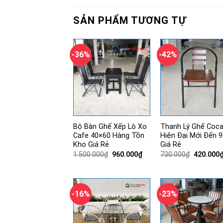
SẢN PHẨM TƯƠNG TỰ
-36%
-42%
Bộ Bàn Ghế Xếp Lò Xo
Thanh Lý Ghế Coc
Cafe 40×60 Hàng Tồn
Hiện Đại Mới Đến 
Kho Giá Rẻ
Giá Rẻ
Giá
Giá
Giá
1.500.000
₫
960.000
₫
730.000
₫
420.000
gốc
hiện
gốc
là:
tại
là:
1.500.000₫.
là:
730.000₫
960.000₫.
-16%
-23%