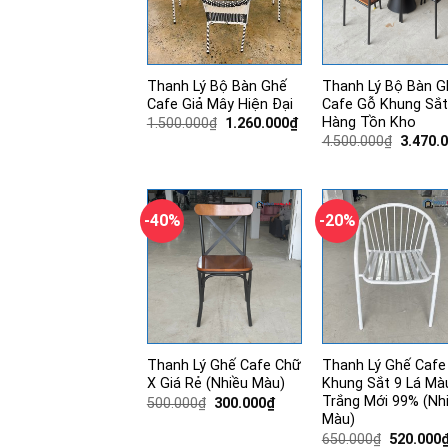
Thanh Lý Bộ Bàn Ghế
Thanh Lý Bộ Bàn G
Cafe Giả Mây Hiện Đại
Cafe Gỗ Khung Sắt
Hàng Tồn Kho
Giá
Giá
1.500.000
₫
1.260.000
₫
gốc
hiện
Giá
4.500.000
₫
3.470.
là:
tại
gốc
1.500.000₫.
là:
là:
1.260.000₫.
4.500.0
-40%
-20%
Thanh Lý Ghế Cafe Chữ
Thanh Lý Ghế Cafe
X Giá Rẻ (Nhiều Màu)
Khung Sắt 9 Lá Mà
Trắng Mới 99% (Nh
Giá
Giá
500.000
₫
300.000
₫
gốc
hiện
Màu)
là:
tại
Giá
650.000
₫
520.000
500.000₫.
là: