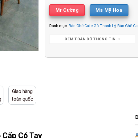
Mr Cường
Ms Mỹ Hoa
Danh mục:
Bàn Ghế Cafe Gỗ Thanh Lý
,
Bàn Ghế Ca
XEM TOÀN BỘ THÔNG TIN
Giao hàng
g
toàn quốc
 Cấp Có Tay