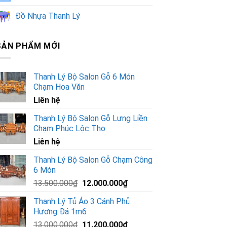
Đồ Nhựa Thanh Lý
SẢN PHẨM MỚI
Thanh Lý Bộ Salon Gỗ 6 Món
Chạm Hoa Văn
Liên hệ
Thanh Lý Bộ Salon Gỗ Lưng Liền
Chạm Phúc Lộc Thọ
Liên hệ
Thanh Lý Bộ Salon Gỗ Chạm Công
6 Món
Giá
Giá
13.500.000
₫
12.000.000
₫
gốc
hiện
Thanh Lý Tủ Áo 3 Cánh Phủ
là:
tại
Hương Đá 1m6
13.500.000₫.
là:
Giá
Giá
13.000.000
₫
11.200.000
₫
12.000.000₫.