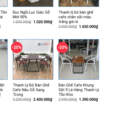
 Tồn
Bục Ngồi Lục Giác Gỗ
Thanh lý bộ bàn ghế
iá
Mới 90%
cafe chân sắt màu
trắng giá rẻ
Giá
Giá
1.500.000
₫
1.020.000
₫
gốc
hiện
Giá
Giá
Giá
₫
2.000.000
₫
1.650.000
₫
là:
tại
hiện
gốc
hiện
1.500.000₫.
là:
tại
là:
tại
1.020.000₫.
.
là:
2.000.000₫.
là:
550.000₫.
1.650.000₫.
-25%
-33%
Mặt
Thanh Lý Bộ Bàn Ghế
Bàn Ghế Cafe Khung
Rẻ
Cafe Nâu Gỗ Sang
Sắt 9 Lá Hàng Thanh Lý
Trọng
Tồn Kho
Giá
₫
hiện
Giá
Giá
Giá
Giá
3.200.000
₫
2.400.000
₫
2.090.000
₫
1.390.000
₫
tại
gốc
hiện
gốc
hiện
.
là:
là:
tại
là:
tại
680.000₫.
3.200.000₫.
là:
2.090.000₫.
là:
2.400.000₫.
1.390.000₫.