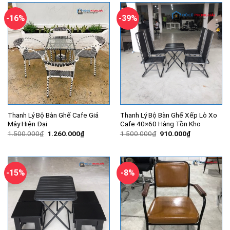
1.150.000₫.
1.020.000
-16%
-39%
Thanh Lý Bộ Bàn Ghế Cafe Giả
Thanh Lý Bộ Bàn Ghế Xếp Lò Xo
Mây Hiện Đại
Cafe 40×60 Hàng Tồn Kho
Giá
Giá
Giá
Giá
1.500.000
₫
1.260.000
₫
1.500.000
₫
910.000
₫
gốc
hiện
gốc
hiện
là:
tại
là:
tại
1.500.000₫.
là:
1.500.000₫.
là:
1.260.000₫.
910.000₫.
-15%
-8%