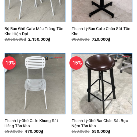
Bộ Bàn Ghế Cafe Màu Trắng Tồn
Thanh Lý Bàn Cafe Chân Sắt Tồn
Kho Hiện Đại
Kho
Giá
Giá
Giá
Giá
3.960.000
₫
2.150.000
₫
900.000
₫
720.000
₫
gốc
hiện
gốc
hiện
là:
tại
là:
tại
3.960.000₫.
là:
900.000₫.
là:
2.150.000₫.
720.000₫.
-19%
-15%
Thanh Lý Ghế Cafe Khung Sắt
Thanh Lý Ghế Bar Chân Sắt Bọc
Hàng Tồn Kho
Nệm Tồn Kho
Giá
Giá
Giá
Giá
580.000
₫
470.000
₫
650.000
₫
550.000
₫
gốc
hiện
gốc
hiện