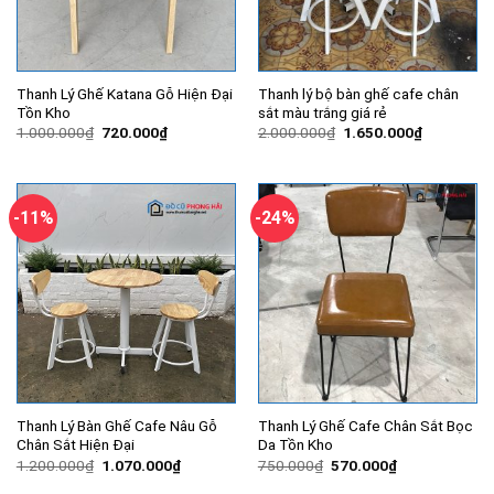
Thanh Lý Ghế Katana Gỗ Hiện Đại
Thanh lý bộ bàn ghế cafe chân
Tồn Kho
sắt màu trắng giá rẻ
Giá
Giá
Giá
Giá
1.000.000
₫
720.000
₫
2.000.000
₫
1.650.000
₫
gốc
hiện
gốc
hiện
là:
tại
là:
tại
1.000.000₫.
là:
2.000.000₫.
là:
720.000₫.
1.650.000
-11%
-24%
Thanh Lý Bàn Ghế Cafe Nâu Gỗ
Thanh Lý Ghế Cafe Chân Sắt Bọc
Chân Sắt Hiện Đại
Da Tồn Kho
Giá
Giá
Giá
Giá
1.200.000
₫
1.070.000
₫
750.000
₫
570.000
₫
gốc
hiện
gốc
hiện
là:
tại
là:
tại