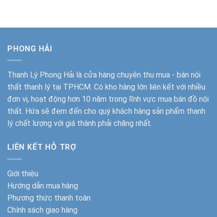
là:
tại
là:
tại
580.000₫.
là:
650.000₫.
là:
470.000₫.
550.000₫.
PHONG HẢI
Thanh Lý Phong Hải
là cửa hàng chuyên thu mua - bán nội
thất thanh lý tại TPHCM. Có kho hàng lớn liên kết với nhiều
đơn vị, hoạt động hơn 10 năm trong lĩnh vực mua bán đồ nội
thất. Hứa sẽ đem đến cho quý khách hàng sản phẩm thanh
lý chất lượng với giá thành phải chăng nhất.
LIÊN KẾT HỖ TRỢ
Giới thiệu
Hướng dẫn mua hàng
Phương thức thanh toán
Chính sách giao hàng