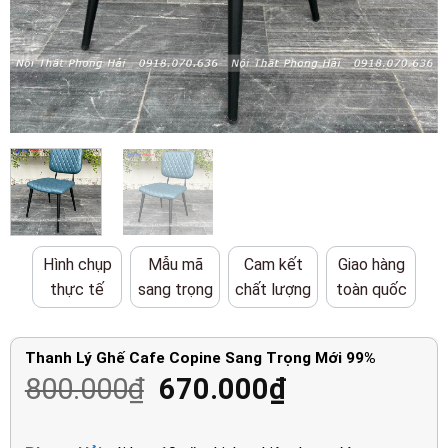
Hình chụp
Mẫu mã
Cam kết
Giao hàng
thực tế
sang trọng
chất lượng
toàn quốc
Thanh Lý Ghế Cafe Copine Sang Trọng Mới 99%
Giá
Giá
800.000
₫
670.000
₫
gốc
hiện
là:
tại