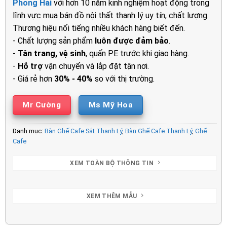
Phong Hải
với hơn 10 năm kinh nghiệm hoạt động trong
800.000₫.
là:
lĩnh vực mua bán đồ nội thất thanh lý uy tín, chất lượng.
670.000₫.
Thương hiệu nổi tiếng nhiều khách hàng biết đến.
- Chất lượng sản phẩm
luôn được đảm bảo
.
-
Tân trang, vệ sinh
, quấn PE trước khi giao hàng.
-
Hỗ trợ
vận chuyển và lắp đặt tận nơi.
- Giá rẻ hơn
30% - 40%
so với thị trường.
Mr Cường
Ms Mỹ Hoa
Danh mục:
Bàn Ghế Cafe Sắt Thanh Lý
,
Bàn Ghế Cafe Thanh Lý
,
Ghế
Cafe
XEM TOÀN BỘ THÔNG TIN
XEM THÊM MẪU