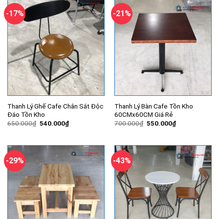
-17%
-21%
Thanh Lý Ghế Cafe Chân Sắt Độc
Thanh Lý Bàn Cafe Tồn Kho
Đáo Tồn Kho
60CMx60CM Giá Rẻ
Giá
Giá
Giá
Giá
650.000
₫
540.000
₫
700.000
₫
550.000
₫
gốc
hiện
gốc
hiện
là:
tại
là:
tại
650.000₫.
là:
700.000₫.
là:
540.000₫.
550.000₫.
-29%
-43%