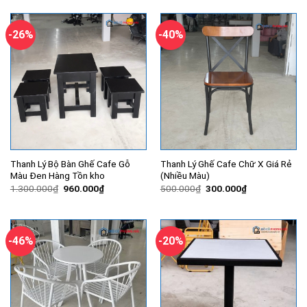
1.200.000₫.
là:
750.000₫.
là:
1.070.000₫.
570.000₫.
-26%
-40%
Thanh Lý Bộ Bàn Ghế Cafe Gỗ
Thanh Lý Ghế Cafe Chữ X Giá Rẻ
Màu Đen Hàng Tồn kho
(Nhiều Màu)
Giá
Giá
Giá
Giá
1.300.000
₫
960.000
₫
500.000
₫
300.000
₫
gốc
hiện
gốc
hiện
là:
tại
là:
tại
1.300.000₫.
là:
500.000₫.
là:
960.000₫.
300.000₫.
-46%
-20%