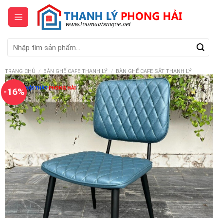
Skip
to
content
Tìm
kiếm:
TRANG CHỦ
/
BÀN GHẾ CAFE THANH LÝ
/
BÀN GHẾ CAFE SẮT THANH LÝ
-16%