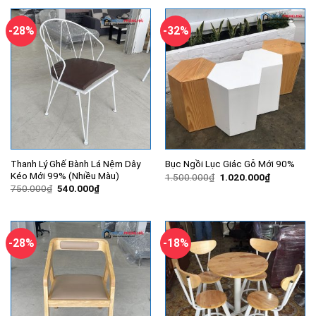
730.000₫.
là:
350.000₫.
là:
420.000₫.
270.000₫.
-28%
-32%
Thanh Lý Ghế Bành Lá Nệm Dây
Bục Ngồi Lục Giác Gỗ Mới 90%
Kéo Mới 99% (Nhiều Màu)
Giá
Giá
1.500.000
₫
1.020.000
₫
gốc
hiện
Giá
Giá
750.000
₫
540.000
₫
là:
tại
gốc
hiện
1.500.000₫.
là:
là:
tại
1.020.000
750.000₫.
là:
540.000₫.
-28%
-18%