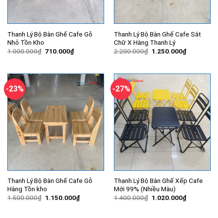
Thanh Lý Bộ Bàn Ghế Cafe Gỗ
Thanh Lý Bộ Bàn Ghế Cafe Sắt
Nhỏ Tồn Kho
Chữ X Hàng Thanh Lý
Giá
Giá
Giá
Giá
1.000.000
₫
710.000
₫
2.200.000
₫
1.250.000
₫
gốc
hiện
gốc
hiện
là:
tại
là:
tại
1.000.000₫.
là:
2.200.000₫.
là:
710.000₫.
1.250.000
-23%
-27%
Thanh Lý Bộ Bàn Ghế Cafe Gỗ
Thanh Lý Bộ Bàn Ghế Xếp Cafe
Hàng Tồn kho
Mới 99% (Nhiều Màu)
Giá
Giá
Giá
Giá
1.500.000
₫
1.150.000
₫
1.400.000
₫
1.020.000
₫
gốc
hiện
gốc
hiện
là:
tại
là:
tại
1.500.000₫.
là:
1.400.000₫.
là: