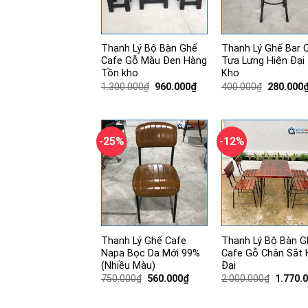
Thanh Lý Bộ Bàn Ghế
Thanh Lý Ghế Bar 
Cafe Gỗ Màu Đen Hàng
Tựa Lưng Hiện Đại
Tồn kho
Kho
Giá
Giá
Giá
1.300.000
₫
960.000
₫
400.000
₫
280.000
gốc
hiện
gốc
là:
tại
là:
1.300.000₫.
là:
400.000₫
960.000₫.
-25%
-12%
Thanh Lý Ghế Cafe
Thanh Lý Bộ Bàn G
Napa Bọc Da Mới 99%
Cafe Gỗ Chân Sắt 
(Nhiều Màu)
Đại
Giá
Giá
Giá
750.000
₫
560.000
₫
2.000.000
₫
1.770.
gốc
hiện
gốc
là:
tại
là:
750.000₫.
là:
2.000.0