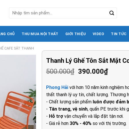
Tìm
kiếm:
ANG CHỦ
THU MUA NỘI THẤT
GIỚI THIỆU
VIDEO
TIN TỨC
HẾ CAFE SẮT THANH
Thanh Lý Ghế Tôn Sắt Mặt C
Giá
Giá
500.000
₫
390.000
₫
gốc
hiện
là:
tại
Phong Hải
với hơn 10 năm kinh nghiệm ho
500.000₫.
là:
thất thanh lý uy tín, chất lượng. Thương h
390.00
- Chất lượng sản phẩm
luôn được đảm 
-
Tân trang, vệ sinh
, quấn PE trước khi g
-
Hỗ trợ
vận chuyển và lắp đặt tận nơi.
- Giá rẻ hơn
30% - 40%
so với thị trường.