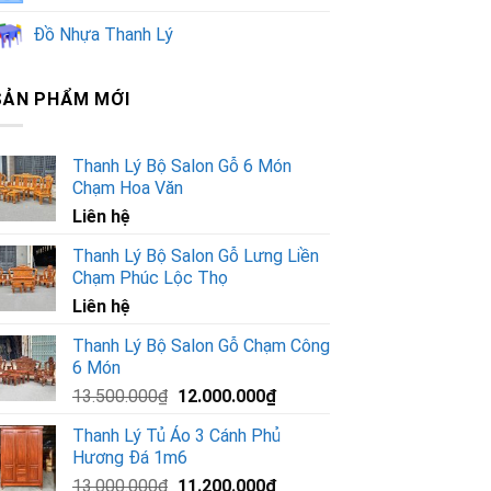
Đồ Nhựa Thanh Lý
SẢN PHẨM MỚI
Thanh Lý Bộ Salon Gỗ 6 Món
Chạm Hoa Văn
Liên hệ
Thanh Lý Bộ Salon Gỗ Lưng Liền
Chạm Phúc Lộc Thọ
Liên hệ
Thanh Lý Bộ Salon Gỗ Chạm Công
6 Món
Giá
Giá
13.500.000
₫
12.000.000
₫
gốc
hiện
Thanh Lý Tủ Áo 3 Cánh Phủ
là:
tại
Hương Đá 1m6
13.500.000₫.
là:
Giá
Giá
13.000.000
₫
11.200.000
₫
12.000.000₫.