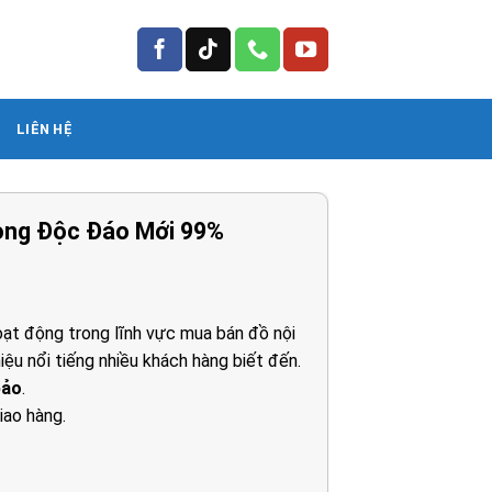
LIÊN HỆ
ong Độc Đáo Mới 99%
ạt động trong lĩnh vực mua bán đồ nội
iệu nổi tiếng nhiều khách hàng biết đến.
0₫.
bảo
.
iao hàng.