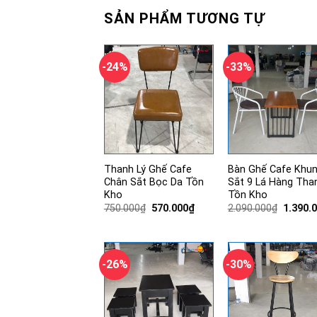
SẢN PHẨM TƯƠNG TỰ
-24%
-33%
Thanh Lý Ghế Cafe
Bàn Ghế Cafe Khu
Chân Sắt Bọc Da Tồn
Sắt 9 Lá Hàng Tha
Kho
Tồn Kho
Giá
Giá
Giá
750.000
₫
570.000
₫
2.090.000
₫
1.390.
gốc
hiện
gốc
là:
tại
là:
750.000₫.
là:
2.090.0
570.000₫.
-26%
-30%