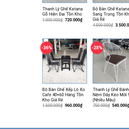
Thanh Lý Ghế Katana
Bộ Bàn Ghế Katan
Gỗ Hiện Đại Tồn Kho
Sang Trọng Tồn K
Giá Rẻ
Giá
Giá
1.000.000
₫
720.000
₫
gốc
hiện
Giá
4.500.000
₫
3.500.
là:
tại
gốc
1.000.000₫.
là:
là:
720.000₫.
4.500.0
-36%
-28%
Bộ Bàn Ghế Xếp Lò Xo
Thanh Lý Ghế Bành
Cafe 40×60 Hàng Tồn
Nệm Dây Kéo Mới 
Kho Giá Rẻ
(Nhiều Màu)
Giá
Giá
Giá
1.500.000
₫
960.000
₫
750.000
₫
540.000
gốc
hiện
gốc
là:
tại
là:
1.500.000₫.
là:
750.000₫
960.000₫.