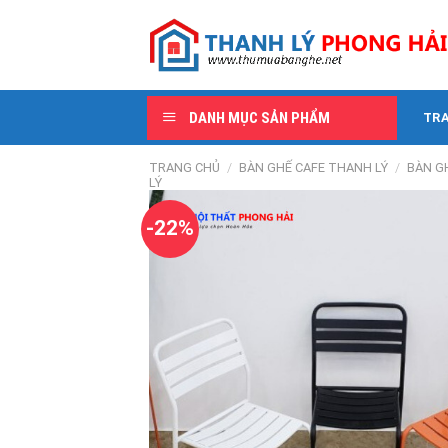
Skip
to
content
DANH MỤC SẢN PHẨM
TR
TRANG CHỦ
/
BÀN GHẾ CAFE THANH LÝ
/
BÀN G
LÝ
-22%