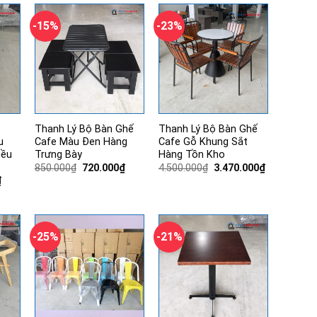
1.770.000₫.
830.000₫.
-15%
-23%
Thanh Lý Bộ Bàn Ghế
Thanh Lý Bộ Bàn Ghế
u
Cafe Màu Đen Hàng
Cafe Gỗ Khung Sắt
iều
Trưng Bày
Hàng Tồn Kho
Giá
Giá
Giá
Giá
850.000
₫
720.000
₫
4.500.000
₫
3.470.000
₫
gốc
hiện
gốc
hiện
Giá
₫
là:
tại
là:
tại
hiện
850.000₫.
là:
4.500.000₫.
là:
tại
720.000₫.
3.470.000₫.
.
là:
520.000₫.
-25%
-21%