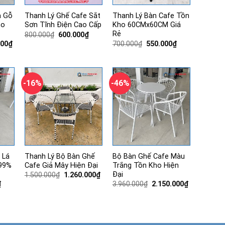
a Gỗ
Thanh Lý Ghế Cafe Sắt
Thanh Lý Bàn Cafe Tồn
ho
Sơn Tĩnh Điện Cao Cấp
Kho 60CMx60CM Giá
Rẻ
Giá
Giá
800.000
₫
600.000
₫
gốc
hiện
Giá
Giá
Giá
000
₫
700.000
₫
550.000
₫
là:
tại
hiện
gốc
hiện
800.000₫.
là:
tại
là:
tại
600.000₫.
00₫.
là:
700.000₫.
là:
3.500.000₫.
550.000₫.
-16%
-46%
 Lá
Thanh Lý Bộ Bàn Ghế
Bộ Bàn Ghế Cafe Màu
99%
Cafe Giả Mây Hiện Đại
Trắng Tồn Kho Hiện
Đại
Giá
Giá
1.500.000
₫
1.260.000
₫
gốc
hiện
Giá
Giá
Giá
₫
3.960.000
₫
2.150.000
₫
là:
tại
hiện
gốc
hiện
1.500.000₫.
là:
tại
là:
tại
1.260.000₫.
.
là:
3.960.000₫.
là:
540.000₫.
2.150.000₫.