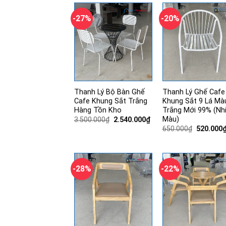
560.000₫.
-27%
-20%
Thanh Lý Bộ Bàn Ghế
Thanh Lý Ghế Cafe
Cafe Khung Sắt Trắng
Khung Sắt 9 Lá Mà
Hàng Tồn Kho
Trắng Mới 99% (Nh
Màu)
Giá
Giá
3.500.000
₫
2.540.000
₫
gốc
hiện
Giá
650.000
₫
520.000
là:
tại
gốc
3.500.000₫.
là:
là:
2.540.000₫.
650.000₫
-28%
-22%