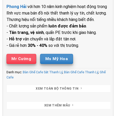
là:
tại
Phong Hải
với hơn 10 năm kinh nghiệm hoạt động trong
500.000₫.
là:
lĩnh vực mua bán đồ nội thất thanh lý uy tín, chất lượng.
400.000₫.
Thương hiệu nổi tiếng nhiều khách hàng biết đến.
- Chất lượng sản phẩm
luôn được đảm bảo
.
-
Tân trang, vệ sinh
, quấn PE trước khi giao hàng.
-
Hỗ trợ
vận chuyển và lắp đặt tận nơi.
- Giá rẻ hơn
30% - 40%
so với thị trường.
Mr Cường
Ms Mỹ Hoa
Danh mục:
Bàn Ghế Cafe Sắt Thanh Lý
,
Bàn Ghế Cafe Thanh Lý
,
Ghế
Cafe
XEM TOÀN BỘ THÔNG TIN
XEM THÊM MẪU