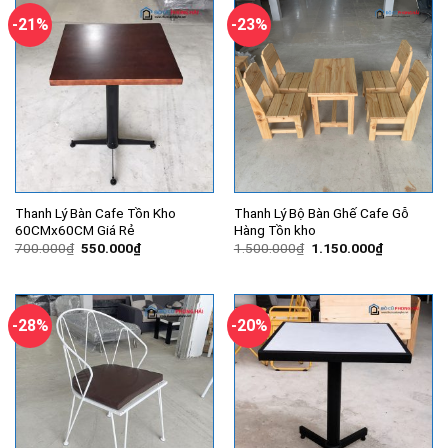
-21%
-23%
Thanh Lý Bàn Cafe Tồn Kho
Thanh Lý Bộ Bàn Ghế Cafe Gỗ
60CMx60CM Giá Rẻ
Hàng Tồn kho
Giá
Giá
Giá
Giá
700.000
₫
550.000
₫
1.500.000
₫
1.150.000
₫
gốc
hiện
gốc
hiện
là:
tại
là:
tại
700.000₫.
là:
1.500.000₫.
là:
550.000₫.
1.150.000
-28%
-20%