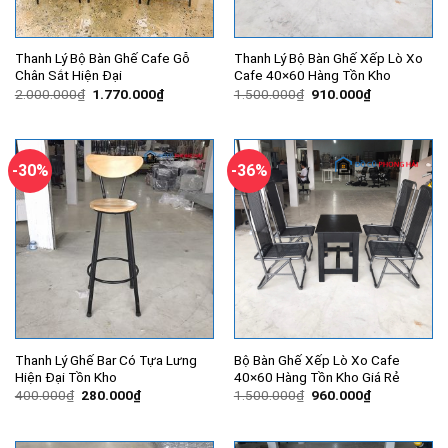
Thanh Lý Bộ Bàn Ghế Cafe Gỗ
Thanh Lý Bộ Bàn Ghế Xếp Lò Xo
Chân Sắt Hiện Đại
Cafe 40×60 Hàng Tồn Kho
Giá
Giá
Giá
Giá
2.000.000
₫
1.770.000
₫
1.500.000
₫
910.000
₫
gốc
hiện
gốc
hiện
là:
tại
là:
tại
2.000.000₫.
là:
1.500.000₫.
là:
1.770.000₫.
910.000₫.
-30%
-36%
Thanh Lý Ghế Bar Có Tựa Lưng
Bộ Bàn Ghế Xếp Lò Xo Cafe
Hiện Đại Tồn Kho
40×60 Hàng Tồn Kho Giá Rẻ
Giá
Giá
Giá
Giá
400.000
₫
280.000
₫
1.500.000
₫
960.000
₫
gốc
hiện
gốc
hiện
là:
tại
là:
tại
400.000₫.
là:
1.500.000₫.
là:
280.000₫.
960.000₫.