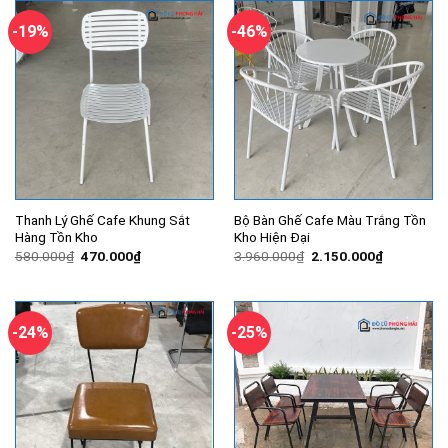
600.000₫.
1.070.000
-19%
-46%
Thanh Lý Ghế Cafe Khung Sắt
Bộ Bàn Ghế Cafe Màu Trắng Tồn
Hàng Tồn Kho
Kho Hiện Đại
Giá
Giá
Giá
Giá
580.000
₫
470.000
₫
3.960.000
₫
2.150.000
₫
gốc
hiện
gốc
hiện
là:
tại
là:
tại
580.000₫.
là:
3.960.000₫.
là:
470.000₫.
2.150.000
-24%
-25%