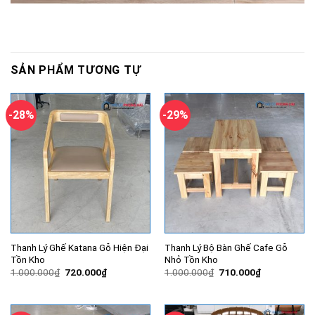
SẢN PHẨM TƯƠNG TỰ
-28%
-29%
Thanh Lý Ghế Katana Gỗ Hiện Đại
Thanh Lý Bộ Bàn Ghế Cafe Gỗ
Tồn Kho
Nhỏ Tồn Kho
Giá
Giá
Giá
Giá
1.000.000
₫
720.000
₫
1.000.000
₫
710.000
₫
gốc
hiện
gốc
hiện
là:
tại
là:
tại
1.000.000₫.
là:
1.000.000₫.
là:
720.000₫.
710.000₫.