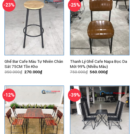
-23%
-25%
Ghế Bar Cafe Màu Tự Nhiên Chân
Thanh Lý Ghế Cafe Napa Bọc Da
Sắt 75CM Tồn Kho
Mới 99% (Nhiều Màu)
Giá
Giá
Giá
Giá
350.000
₫
270.000
₫
750.000
₫
560.000
₫
gốc
hiện
gốc
hiện
là:
tại
là:
tại
350.000₫.
là:
750.000₫.
là:
270.000₫.
560.000₫.
-12%
-39%