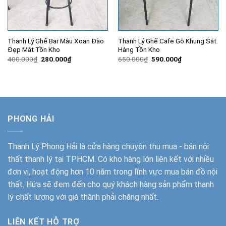
Thanh Lý Ghế Bar Màu Xoan Đào
Thanh Lý Ghế Cafe Gỗ Khung Sắt
Đẹp Mắt Tồn Kho
Hàng Tồn Kho
Giá
Giá
Giá
Giá
400.000
₫
280.000
₫
650.000
₫
590.000
₫
gốc
hiện
gốc
hiện
là:
tại
là:
tại
400.000₫.
là:
650.000₫.
là:
280.000₫.
590.000₫.
PHONG HẢI
Thanh Lý Phong Hải
là cửa hàng chuyên thu mua - bán nội
thất thanh lý tại TPHCM. Có kho hàng lớn liên kết với nhiều
đơn vị, hoạt động hơn 10 năm trong lĩnh vực mua bán đồ nội
thất. Hứa sẽ đem đến cho quý khách hàng sản phẩm thanh
lý chất lượng với giá thành phải chăng nhất.
LIÊN KẾT HỖ TRỢ