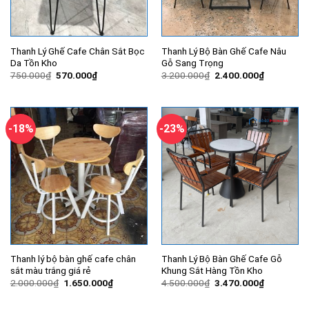
Thanh Lý Ghế Cafe Chân Sắt Bọc
Thanh Lý Bộ Bàn Ghế Cafe Nâu
Da Tồn Kho
Gỗ Sang Trọng
Giá
Giá
Giá
Giá
750.000
₫
570.000
₫
3.200.000
₫
2.400.000
₫
gốc
hiện
gốc
hiện
là:
tại
là:
tại
750.000₫.
là:
3.200.000₫.
là:
570.000₫.
2.400.000
-18%
-23%
Thanh lý bộ bàn ghế cafe chân
Thanh Lý Bộ Bàn Ghế Cafe Gỗ
sắt màu trắng giá rẻ
Khung Sắt Hàng Tồn Kho
Giá
Giá
Giá
Giá
2.000.000
₫
1.650.000
₫
4.500.000
₫
3.470.000
₫
gốc
hiện
gốc
hiện
là:
tại
là:
tại