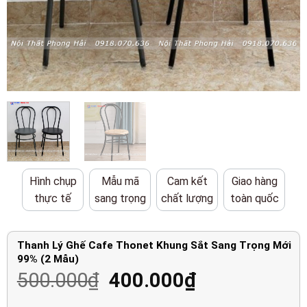
Hình chụp
Mẫu mã
Cam kết
Giao hàng
thực tế
sang trọng
chất lượng
toàn quốc
Thanh Lý Ghế Cafe Thonet Khung Sắt Sang Trọng Mới
99% (2 Mẫu)
Giá
Giá
500.000
₫
400.000
₫
gốc
hiện