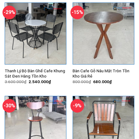
2.000.000₫.
là:
4.500.000₫.
là:
1.650.000₫.
3.470.000
-29%
-15%
Thanh Lý Bộ Bàn Ghế Cafe Khung
Bàn Cafe Gỗ Nâu Mặt Tròn Tồn
Sắt Đen Hàng Tồn Kho
Kho Giá Rẻ
Giá
Giá
Giá
Giá
3.600.000
₫
2.540.000
₫
800.000
₫
680.000
₫
gốc
hiện
gốc
hiện
là:
tại
là:
tại
3.600.000₫.
là:
800.000₫.
là:
2.540.000₫.
680.000₫.
-30%
-9%