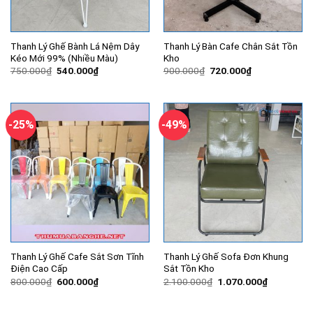
Thanh Lý Ghế Bành Lá Nệm Dây
Thanh Lý Bàn Cafe Chân Sắt Tồn
Kéo Mới 99% (Nhiều Màu)
Kho
Giá
Giá
Giá
Giá
750.000
₫
540.000
₫
900.000
₫
720.000
₫
gốc
hiện
gốc
hiện
là:
tại
là:
tại
750.000₫.
là:
900.000₫.
là:
540.000₫.
720.000₫.
-25%
-49%
Thanh Lý Ghế Cafe Sắt Sơn Tĩnh
Thanh Lý Ghế Sofa Đơn Khung
Điện Cao Cấp
Sắt Tồn Kho
Giá
Giá
Giá
Giá
800.000
₫
600.000
₫
2.100.000
₫
1.070.000
₫
gốc
hiện
gốc
hiện
là:
tại
là:
tại
800.000₫.
là:
2.100.000₫.
là: