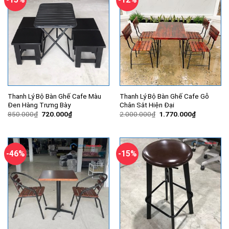
Thanh Lý Bộ Bàn Ghế Cafe Màu
Thanh Lý Bộ Bàn Ghế Cafe Gỗ
Đen Hàng Trưng Bày
Chân Sắt Hiện Đại
Giá
Giá
Giá
Giá
850.000
₫
720.000
₫
2.000.000
₫
1.770.000
₫
gốc
hiện
gốc
hiện
là:
tại
là:
tại
850.000₫.
là:
2.000.000₫.
là:
720.000₫.
1.770.000
-46%
-15%