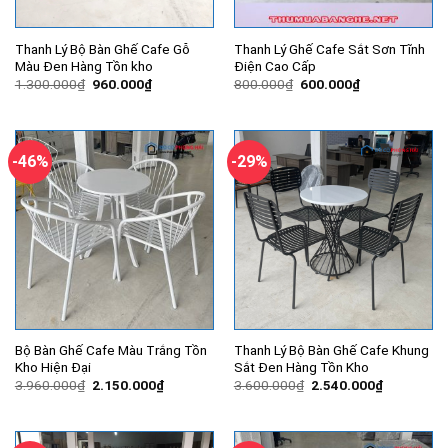
Thanh Lý Bộ Bàn Ghế Cafe Gỗ
Thanh Lý Ghế Cafe Sắt Sơn Tĩnh
Màu Đen Hàng Tồn kho
Điện Cao Cấp
Giá
Giá
Giá
Giá
1.300.000
₫
960.000
₫
800.000
₫
600.000
₫
gốc
hiện
gốc
hiện
là:
tại
là:
tại
1.300.000₫.
là:
800.000₫.
là:
960.000₫.
600.000₫.
-46%
-29%
Bộ Bàn Ghế Cafe Màu Trắng Tồn
Thanh Lý Bộ Bàn Ghế Cafe Khung
Kho Hiện Đại
Sắt Đen Hàng Tồn Kho
Giá
Giá
Giá
Giá
3.960.000
₫
2.150.000
₫
3.600.000
₫
2.540.000
₫
gốc
hiện
gốc
hiện
là:
tại
là:
tại
3.960.000₫.
là:
3.600.000₫.
là:
2.150.000₫.
2.540.000