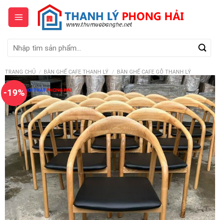
Skip
to
content
Tìm
kiếm:
TRANG CHỦ
/
BÀN GHẾ CAFE THANH LÝ
/
BÀN GHẾ CAFE GỖ THANH LÝ
-19%