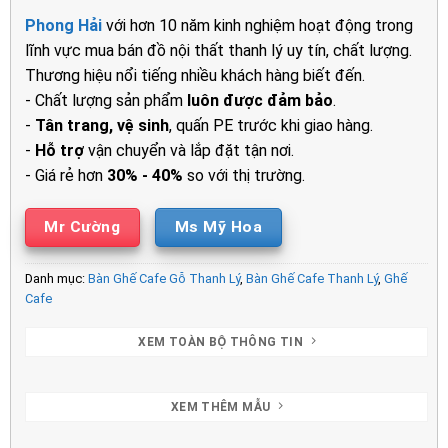
là:
tại
Phong Hải
với hơn 10 năm kinh nghiệm hoạt động trong
1.050.000₫.
là:
lĩnh vực mua bán đồ nội thất thanh lý uy tín, chất lượng.
850.000₫.
Thương hiệu nổi tiếng nhiều khách hàng biết đến.
- Chất lượng sản phẩm
luôn được đảm bảo
.
-
Tân trang, vệ sinh
, quấn PE trước khi giao hàng.
-
Hỗ trợ
vận chuyển và lắp đặt tận nơi.
- Giá rẻ hơn
30% - 40%
so với thị trường.
Mr Cường
Ms Mỹ Hoa
Danh mục:
Bàn Ghế Cafe Gỗ Thanh Lý
,
Bàn Ghế Cafe Thanh Lý
,
Ghế
Cafe
XEM TOÀN BỘ THÔNG TIN
XEM THÊM MẪU