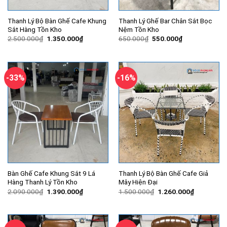
Thanh Lý Bộ Bàn Ghế Cafe Khung
Thanh Lý Ghế Bar Chân Sắt Bọc
Sắt Hàng Tồn Kho
Nệm Tồn Kho
Giá
Giá
Giá
Giá
2.500.000
₫
1.350.000
₫
650.000
₫
550.000
₫
gốc
hiện
gốc
hiện
là:
tại
là:
tại
2.500.000₫.
là:
650.000₫.
là:
1.350.000₫.
550.000₫.
-33%
-16%
Bàn Ghế Cafe Khung Sắt 9 Lá
Thanh Lý Bộ Bàn Ghế Cafe Giả
Hàng Thanh Lý Tồn Kho
Mây Hiện Đại
Giá
Giá
Giá
Giá
2.090.000
₫
1.390.000
₫
1.500.000
₫
1.260.000
₫
gốc
hiện
gốc
hiện
là:
tại
là:
tại
2.090.000₫.
là:
1.500.000₫.
là:
1.390.000₫.
1.260.000