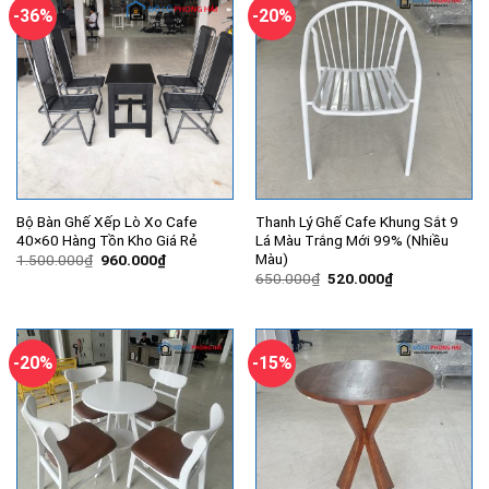
-36%
-20%
Bộ Bàn Ghế Xếp Lò Xo Cafe
Thanh Lý Ghế Cafe Khung Sắt 9
40×60 Hàng Tồn Kho Giá Rẻ
Lá Màu Trắng Mới 99% (Nhiều
Màu)
Giá
Giá
1.500.000
₫
960.000
₫
gốc
hiện
Giá
Giá
650.000
₫
520.000
₫
là:
tại
gốc
hiện
1.500.000₫.
là:
là:
tại
960.000₫.
650.000₫.
là:
520.000₫.
-20%
-15%