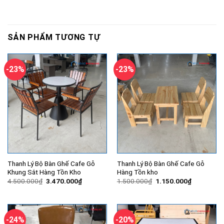
SẢN PHẨM TƯƠNG TỰ
-23%
-23%
Thanh Lý Bộ Bàn Ghế Cafe Gỗ
Thanh Lý Bộ Bàn Ghế Cafe Gỗ
Khung Sắt Hàng Tồn Kho
Hàng Tồn kho
Giá
Giá
Giá
Giá
4.500.000
₫
3.470.000
₫
1.500.000
₫
1.150.000
₫
gốc
hiện
gốc
hiện
là:
tại
là:
tại
4.500.000₫.
là:
1.500.000₫.
là:
3.470.000₫.
1.150.000
-24%
-20%