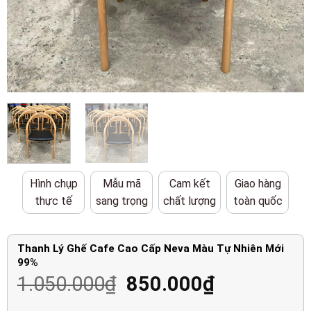
Hình chụp
Mẫu mã
Cam kết
Giao hàng
thực tế
sang trọng
chất lượng
toàn quốc
Thanh Lý Ghế Cafe Cao Cấp Neva Màu Tự Nhiên Mới
99%
Giá
Giá
1.050.000
₫
850.000
₫
gốc
hiện