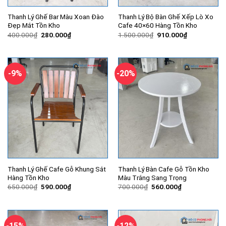
Thanh Lý Ghế Bar Màu Xoan Đào
Thanh Lý Bộ Bàn Ghế Xếp Lò Xo
Đẹp Mắt Tồn Kho
Cafe 40×60 Hàng Tồn Kho
Giá
Giá
Giá
Giá
400.000
₫
280.000
₫
1.500.000
₫
910.000
₫
gốc
hiện
gốc
hiện
là:
tại
là:
tại
400.000₫.
là:
1.500.000₫.
là:
280.000₫.
910.000₫.
-9%
-20%
Thanh Lý Ghế Cafe Gỗ Khung Sắt
Thanh Lý Bàn Cafe Gỗ Tồn Kho
Hàng Tồn Kho
Màu Trắng Sang Trọng
Giá
Giá
Giá
Giá
650.000
₫
590.000
₫
700.000
₫
560.000
₫
gốc
hiện
gốc
hiện
là:
tại
là:
tại
650.000₫.
là:
700.000₫.
là:
590.000₫.
560.000₫.
-15%
-12%