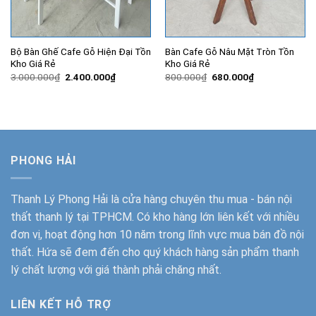
Bộ Bàn Ghế Cafe Gỗ Hiện Đại Tồn
Bàn Cafe Gỗ Nâu Mặt Tròn Tồn
Kho Giá Rẻ
Kho Giá Rẻ
Giá
Giá
Giá
Giá
3.000.000
₫
2.400.000
₫
800.000
₫
680.000
₫
gốc
hiện
gốc
hiện
là:
tại
là:
tại
3.000.000₫.
là:
800.000₫.
là:
2.400.000₫.
680.000₫.
PHONG HẢI
Thanh Lý Phong Hải
là cửa hàng chuyên thu mua - bán nội
thất thanh lý tại TPHCM. Có kho hàng lớn liên kết với nhiều
đơn vị, hoạt động hơn 10 năm trong lĩnh vực mua bán đồ nội
thất. Hứa sẽ đem đến cho quý khách hàng sản phẩm thanh
lý chất lượng với giá thành phải chăng nhất.
LIÊN KẾT HỖ TRỢ