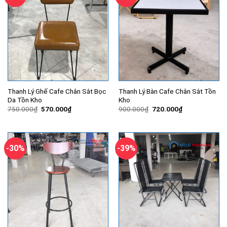
Thanh Lý Ghế Cafe Chân Sắt Bọc
Thanh Lý Bàn Cafe Chân Sắt Tồn
Da Tồn Kho
Kho
Giá
Giá
Giá
Giá
750.000
₫
570.000
₫
900.000
₫
720.000
₫
gốc
hiện
gốc
hiện
là:
tại
là:
tại
750.000₫.
là:
900.000₫.
là:
570.000₫.
720.000₫.
-30%
-39%