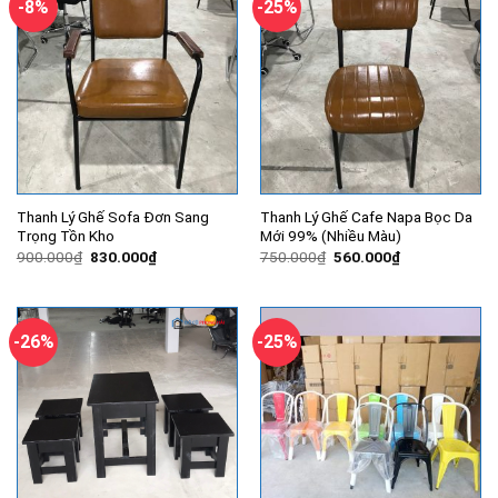
-8%
-25%
Thanh Lý Ghế Sofa Đơn Sang
Thanh Lý Ghế Cafe Napa Bọc Da
Trọng Tồn Kho
Mới 99% (Nhiều Màu)
Giá
Giá
Giá
Giá
900.000
₫
830.000
₫
750.000
₫
560.000
₫
gốc
hiện
gốc
hiện
là:
tại
là:
tại
900.000₫.
là:
750.000₫.
là:
830.000₫.
560.000₫.
-26%
-25%