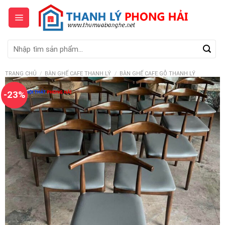
Skip
to
content
Tìm
kiếm:
TRANG CHỦ
/
BÀN GHẾ CAFE THANH LÝ
/
BÀN GHẾ CAFE GỖ THANH LÝ
-23%