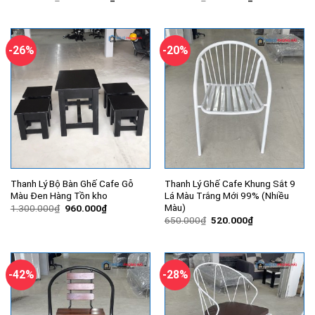
gốc
hiện
gốc
hiện
là:
tại
là:
tại
3.500.000₫.
là:
700.000₫.
là:
2.540.000₫.
560.000₫.
-26%
-20%
Thanh Lý Bộ Bàn Ghế Cafe Gỗ
Thanh Lý Ghế Cafe Khung Sắt 9
Màu Đen Hàng Tồn kho
Lá Màu Trắng Mới 99% (Nhiều
Màu)
Giá
Giá
1.300.000
₫
960.000
₫
gốc
hiện
Giá
Giá
650.000
₫
520.000
₫
là:
tại
gốc
hiện
1.300.000₫.
là:
là:
tại
960.000₫.
650.000₫.
là:
520.000₫.
-42%
-28%