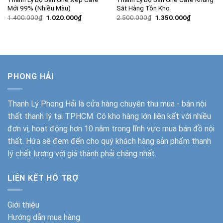
Mới 99% (Nhiều Màu)
Sắt Hàng Tồn Kho
Giá
Giá
Giá
Giá
1.400.000
₫
1.020.000
₫
2.500.000
₫
1.350.000
₫
gốc
hiện
gốc
hiện
là:
tại
là:
tại
1.400.000₫.
là:
2.500.000₫.
là:
1.020.000₫.
1.350.000
PHONG HẢI
Thanh Lý Phong Hải
là cửa hàng chuyên thu mua - bán nội
thất thanh lý tại TPHCM. Có kho hàng lớn liên kết với nhiều
đơn vị, hoạt động hơn 10 năm trong lĩnh vực mua bán đồ nội
thất. Hứa sẽ đem đến cho quý khách hàng sản phẩm thanh
lý chất lượng với giá thành phải chăng nhất.
LIÊN KẾT HỖ TRỢ
Giới thiệu
Hướng dẫn mua hàng