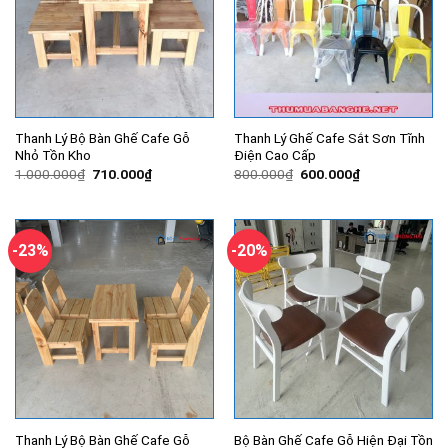
Thanh Lý Bộ Bàn Ghế Cafe Gỗ
Thanh Lý Ghế Cafe Sắt Sơn Tĩnh
Nhỏ Tồn Kho
Điện Cao Cấp
Giá
Giá
Giá
Giá
1.000.000
₫
710.000
₫
800.000
₫
600.000
₫
gốc
hiện
gốc
hiện
là:
tại
là:
tại
1.000.000₫.
là:
800.000₫.
là:
710.000₫.
600.000₫.
-23%
-20%
Thanh Lý Bộ Bàn Ghế Cafe Gỗ
Bộ Bàn Ghế Cafe Gỗ Hiện Đại Tồn