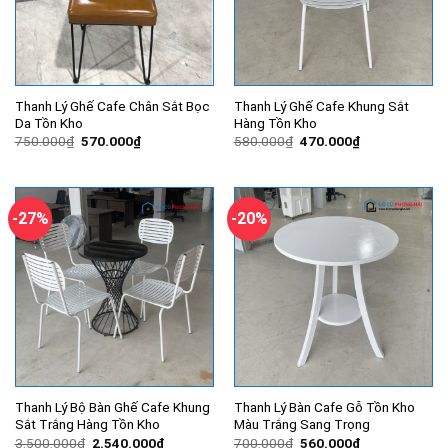
Thanh Lý Ghế Cafe Chân Sắt Bọc
Thanh Lý Ghế Cafe Khung Sắt
Da Tồn Kho
Hàng Tồn Kho
Giá
Giá
Giá
Giá
750.000
₫
570.000
₫
580.000
₫
470.000
₫
gốc
hiện
gốc
hiện
là:
tại
là:
tại
750.000₫.
là:
580.000₫.
là:
570.000₫.
470.000₫.
-27%
-20%
Thanh Lý Bộ Bàn Ghế Cafe Khung
Thanh Lý Bàn Cafe Gỗ Tồn Kho
Sắt Trắng Hàng Tồn Kho
Màu Trắng Sang Trọng
Giá
Giá
Giá
Giá
3.500.000
₫
2.540.000
₫
700.000
₫
560.000
₫