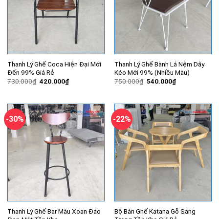
Thanh Lý Ghế Coca Hiện Đại Mới
Thanh Lý Ghế Bành Lá Nệm Dây
Đến 99% Giá Rẻ
Kéo Mới 99% (Nhiều Màu)
Giá
Giá
Giá
Giá
730.000
₫
420.000
₫
750.000
₫
540.000
₫
gốc
hiện
gốc
hiện
là:
tại
là:
tại
730.000₫.
là:
750.000₫.
là:
420.000₫.
540.000₫.
-30%
-22%
Thanh Lý Ghế Bar Màu Xoan Đào
Bộ Bàn Ghế Katana Gỗ Sang