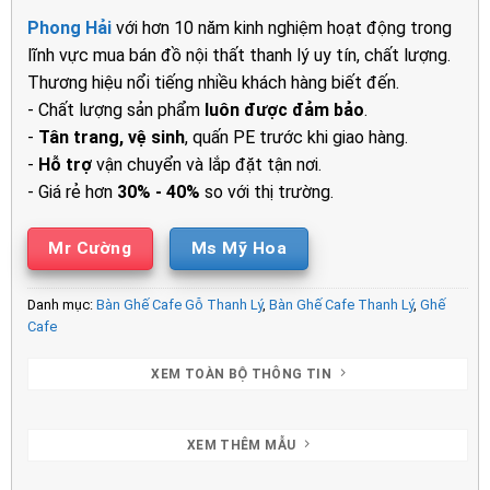
là:
tại
Phong Hải
với hơn 10 năm kinh nghiệm hoạt động trong
800.000₫.
là:
lĩnh vực mua bán đồ nội thất thanh lý uy tín, chất lượng.
620.000₫.
Thương hiệu nổi tiếng nhiều khách hàng biết đến.
- Chất lượng sản phẩm
luôn được đảm bảo
.
-
Tân trang, vệ sinh
, quấn PE trước khi giao hàng.
-
Hỗ trợ
vận chuyển và lắp đặt tận nơi.
- Giá rẻ hơn
30% - 40%
so với thị trường.
Mr Cường
Ms Mỹ Hoa
Danh mục:
Bàn Ghế Cafe Gỗ Thanh Lý
,
Bàn Ghế Cafe Thanh Lý
,
Ghế
Cafe
XEM TOÀN BỘ THÔNG TIN
XEM THÊM MẪU