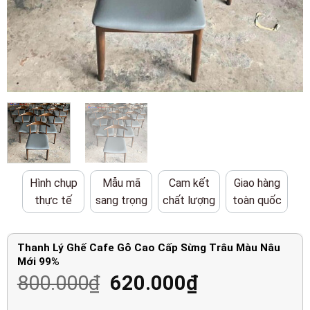
Hình chụp
Mẫu mã
Cam kết
Giao hàng
thực tế
sang trọng
chất lượng
toàn quốc
Thanh Lý Ghế Cafe Gỗ Cao Cấp Sừng Trâu Màu Nâu
Mới 99%
Giá
Giá
800.000
₫
620.000
₫
gốc
hiện