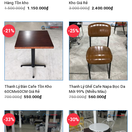
Hàng Tồn kho
Kho Giá Rẻ
Giá
Giá
Giá
Giá
1.500.000
₫
1.150.000
₫
3.000.000
₫
2.400.000
₫
gốc
hiện
gốc
hiện
là:
tại
là:
tại
1.500.000₫.
là:
3.000.000₫.
là:
1.150.000₫.
2.400.000
-21%
-25%
Thanh Lý Bàn Cafe Tồn Kho
Thanh Lý Ghế Cafe Napa Bọc Da
60CMx60CM Giá Rẻ
Mới 99% (Nhiều Màu)
Giá
Giá
Giá
Giá
700.000
₫
550.000
₫
750.000
₫
560.000
₫
gốc
hiện
gốc
hiện
là:
tại
là:
tại
700.000₫.
là:
750.000₫.
là:
550.000₫.
560.000₫.
-33%
-30%