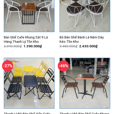
Bàn Ghế Cafe Khung Sắt 9 Lá
Bộ Bàn Ghế Bành Lá Nệm Dây
Hàng Thanh Lý Tồn Kho
Kéo Tồn Kho
Giá
Giá
Giá
Giá
2.090.000
₫
1.390.000
₫
3.480.000
₫
2.430.000
₫
gốc
hiện
gốc
hiện
là:
tại
là:
tại
2.090.000₫.
là:
3.480.000₫.
là:
1.390.000₫.
2.430.000
-27%
-46%
Thanh Lý Bộ Bàn Ghế Xếp Cafe
Thanh Lý Bộ Bàn Ghế Cafe Khung