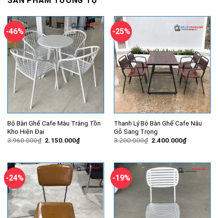
SẢN PHẨM TƯƠNG TỰ
-46%
-25%
Bộ Bàn Ghế Cafe Màu Trắng Tồn
Thanh Lý Bộ Bàn Ghế Cafe Nâu
Kho Hiện Đại
Gỗ Sang Trọng
Giá
Giá
Giá
Giá
3.960.000
₫
2.150.000
₫
3.200.000
₫
2.400.000
₫
gốc
hiện
gốc
hiện
là:
tại
là:
tại
3.960.000₫.
là:
3.200.000₫.
là:
2.150.000₫.
2.400.000
-24%
-19%