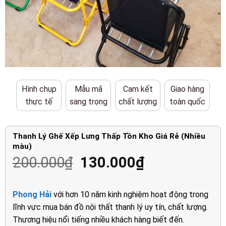
Hình chụp
Mẫu mã
Cam kết
Giao hàng
thực tế
sang trọng
chất lượng
toàn quốc
Thanh Lý Ghế Xếp Lưng Thấp Tồn Kho Giá Rẻ (Nhiều
màu)
Giá
Giá
200.000
₫
130.000
₫
gốc
hiện
là:
tại
Phong Hải
với hơn 10 năm kinh nghiệm hoạt động trong
200.000₫.
là:
lĩnh vực mua bán đồ nội thất thanh lý uy tín, chất lượng.
130.000₫.
Thương hiệu nổi tiếng nhiều khách hàng biết đến.