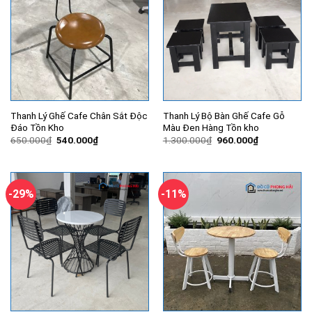
Thanh Lý Ghế Cafe Chân Sắt Độc
Thanh Lý Bộ Bàn Ghế Cafe Gỗ
Đáo Tồn Kho
Màu Đen Hàng Tồn kho
Giá
Giá
Giá
Giá
650.000
₫
540.000
₫
1.300.000
₫
960.000
₫
gốc
hiện
gốc
hiện
là:
tại
là:
tại
650.000₫.
là:
1.300.000₫.
là:
540.000₫.
960.000₫.
-29%
-11%