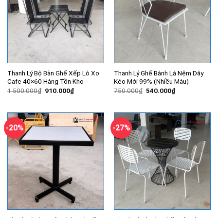
Thanh Lý Bộ Bàn Ghế Xếp Lò Xo
Thanh Lý Ghế Bành Lá Nệm Dây
Cafe 40×60 Hàng Tồn Kho
Kéo Mới 99% (Nhiều Màu)
Giá
Giá
Giá
Giá
1.500.000
₫
910.000
₫
750.000
₫
540.000
₫
gốc
hiện
gốc
hiện
là:
tại
là:
tại
1.500.000₫.
là:
750.000₫.
là:
910.000₫.
540.000₫.
-20%
-27%