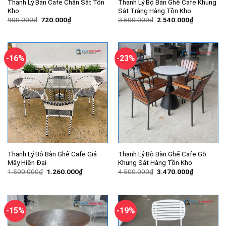
Thanh Lý Bàn Cafe Chân Sắt Tồn
Thanh Lý Bộ Bàn Ghế Cafe Khung
Kho
Sắt Trắng Hàng Tồn Kho
Giá
Giá
Giá
Giá
900.000
₫
720.000
₫
3.500.000
₫
2.540.000
₫
gốc
hiện
gốc
hiện
là:
tại
là:
tại
900.000₫.
là:
3.500.000₫.
là:
720.000₫.
2.540.000
-16%
-23%
Thanh Lý Bộ Bàn Ghế Cafe Giả
Thanh Lý Bộ Bàn Ghế Cafe Gỗ
Mây Hiện Đại
Khung Sắt Hàng Tồn Kho
Giá
Giá
Giá
Giá
1.500.000
₫
1.260.000
₫
4.500.000
₫
3.470.000
₫
gốc
hiện
gốc
hiện
là:
tại
là:
tại
1.500.000₫.
là:
4.500.000₫.
là:
1.260.000₫.
3.470.000
-15%
-19%