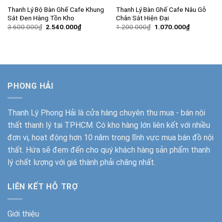
Thanh Lý Bộ Bàn Ghế Cafe Khung
Thanh Lý Bàn Ghế Cafe Nâu Gỗ
Sắt Đen Hàng Tồn Kho
Chân Sắt Hiện Đại
Giá
Giá
Giá
Giá
3.600.000
₫
2.540.000
₫
1.200.000
₫
1.070.000
₫
gốc
hiện
gốc
hiện
là:
tại
là:
tại
3.600.000₫.
là:
1.200.000₫.
là:
2.540.000₫.
1.070.000
PHONG HẢI
Thanh Lý Phong Hải
là cửa hàng chuyên thu mua - bán nội
thất thanh lý tại TPHCM. Có kho hàng lớn liên kết với nhiều
đơn vị, hoạt động hơn 10 năm trong lĩnh vực mua bán đồ nội
thất. Hứa sẽ đem đến cho quý khách hàng sản phẩm thanh
lý chất lượng với giá thành phải chăng nhất.
LIÊN KẾT HỖ TRỢ
Giới thiệu