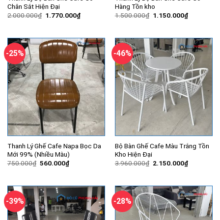
Chân Sắt Hiện Đại
Hàng Tồn kho
Giá
Giá
Giá
Giá
2.000.000
₫
1.770.000
₫
1.500.000
₫
1.150.000
₫
gốc
hiện
gốc
hiện
là:
tại
là:
tại
2.000.000₫.
là:
1.500.000₫.
là:
1.770.000₫.
1.150.000
-25%
-46%
Thanh Lý Ghế Cafe Napa Bọc Da
Bộ Bàn Ghế Cafe Màu Trắng Tồn
Mới 99% (Nhiều Màu)
Kho Hiện Đại
Giá
Giá
Giá
Giá
750.000
₫
560.000
₫
3.960.000
₫
2.150.000
₫
gốc
hiện
gốc
hiện
là:
tại
là:
tại
750.000₫.
là:
3.960.000₫.
là:
560.000₫.
2.150.000
-39%
-28%