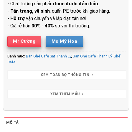
- Chất lượng sản phẩm
luôn được đảm bảo
.
-
Tân trang, vệ sinh
, quấn PE trước khi giao hàng.
-
Hỗ trợ
vận chuyển và lắp đặt tận nơi.
- Giá rẻ hơn
30% - 40%
so với thị trường.
Mr Cường
Ms Mỹ Hoa
Danh mục:
Bàn Ghế Cafe Sắt Thanh Lý
,
Bàn Ghế Cafe Thanh Lý
,
Ghế
Cafe
XEM TOÀN BỘ THÔNG TIN
XEM THÊM MẪU
MÔ TẢ