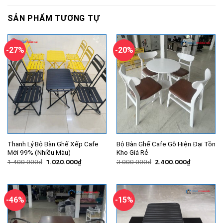
SẢN PHẨM TƯƠNG TỰ
-27%
-20%
Thanh Lý Bộ Bàn Ghế Xếp Cafe
Bộ Bàn Ghế Cafe Gỗ Hiện Đại Tồn
Mới 99% (Nhiều Màu)
Kho Giá Rẻ
Giá
Giá
Giá
Giá
1.400.000
₫
1.020.000
₫
3.000.000
₫
2.400.000
₫
gốc
hiện
gốc
hiện
là:
tại
là:
tại
1.400.000₫.
là:
3.000.000₫.
là:
1.020.000₫.
2.400.000
-46%
-15%