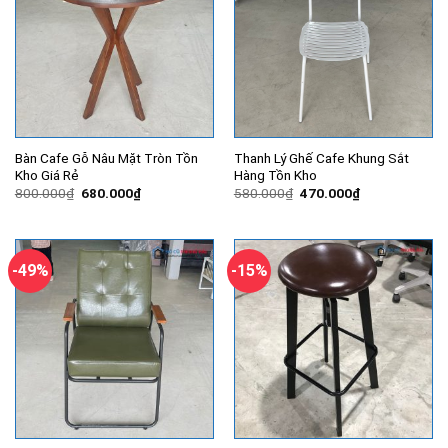
Bàn Cafe Gỗ Nâu Mặt Tròn Tồn
Thanh Lý Ghế Cafe Khung Sắt
Kho Giá Rẻ
Hàng Tồn Kho
Giá
Giá
Giá
Giá
800.000
₫
680.000
₫
580.000
₫
470.000
₫
gốc
hiện
gốc
hiện
là:
tại
là:
tại
800.000₫.
là:
580.000₫.
là:
680.000₫.
470.000₫.
-49%
-15%