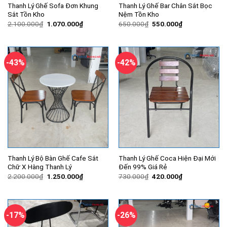
Thanh Lý Ghế Sofa Đơn Khung
Thanh Lý Ghế Bar Chân Sắt Bọc
Sắt Tồn Kho
Nệm Tồn Kho
Giá
Giá
Giá
Giá
2.100.000
₫
1.070.000
₫
650.000
₫
550.000
₫
gốc
hiện
gốc
hiện
là:
tại
là:
tại
2.100.000₫.
là:
650.000₫.
là:
1.070.000₫.
550.000₫.
-43%
-42%
Thanh Lý Bộ Bàn Ghế Cafe Sắt
Thanh Lý Ghế Coca Hiện Đại Mới
Chữ X Hàng Thanh Lý
Đến 99% Giá Rẻ
Giá
Giá
Giá
Giá
2.200.000
₫
1.250.000
₫
730.000
₫
420.000
₫
gốc
hiện
gốc
hiện
là:
tại
là:
tại
2.200.000₫.
là:
730.000₫.
là:
1.250.000₫.
420.000₫.
-17%
-26%