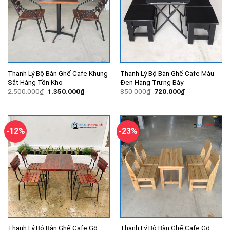
Thanh Lý Bộ Bàn Ghế Cafe Khung
Thanh Lý Bộ Bàn Ghế Cafe Màu
Sắt Hàng Tồn Kho
Đen Hàng Trưng Bày
Giá
Giá
Giá
Giá
2.500.000
₫
1.350.000
₫
850.000
₫
720.000
₫
gốc
hiện
gốc
hiện
là:
tại
là:
tại
2.500.000₫.
là:
850.000₫.
là:
1.350.000₫.
720.000₫.
-12%
-23%
Thanh Lý Bộ Bàn Ghế Cafe Gỗ
Thanh Lý Bộ Bàn Ghế Cafe Gỗ