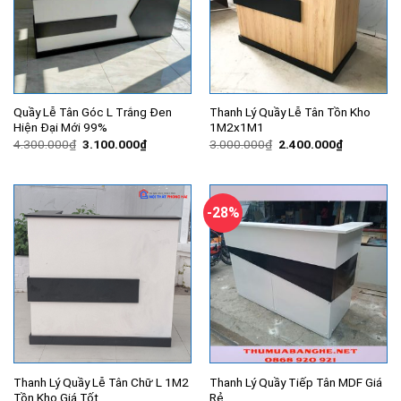
Quầy Lễ Tân Góc L Trắng Đen
Thanh Lý Quầy Lễ Tân Tồn Kho
Hiện Đại Mới 99%
1M2x1M1
Giá
Giá
Giá
Giá
4.300.000
₫
3.100.000
₫
3.000.000
₫
2.400.000
₫
gốc
hiện
gốc
hiện
là:
tại
là:
tại
4.300.000₫.
là:
3.000.000₫.
là:
3.100.000₫.
2.400.000
-28%
Thanh Lý Quầy Lễ Tân Chữ L 1M2
Thanh Lý Quầy Tiếp Tân MDF Giá
Tồn Kho Giá Tốt
Rẻ