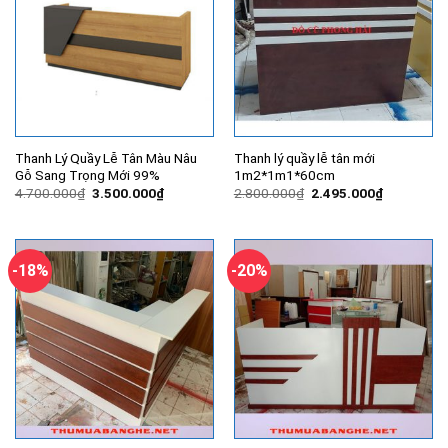
Thanh Lý Quầy Lễ Tân Màu Nâu
Thanh lý quầy lễ tân mới
Gỗ Sang Trọng Mới 99%
1m2*1m1*60cm
Giá
Giá
Giá
Giá
4.700.000
₫
3.500.000
₫
2.800.000
₫
2.495.000
₫
gốc
hiện
gốc
hiện
là:
tại
là:
tại
4.700.000₫.
là:
2.800.000₫.
là:
3.500.000₫.
2.495.000
-18%
-20%