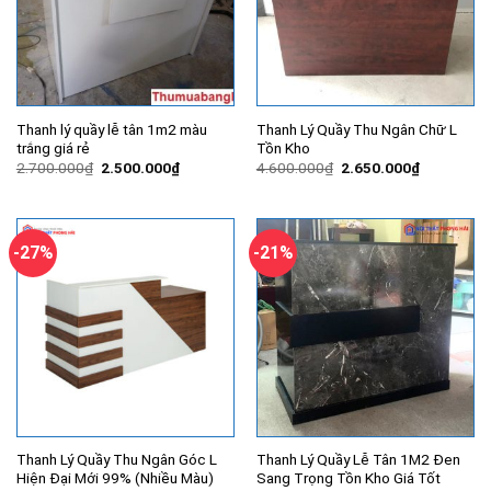
Thanh lý quầy lễ tân 1m2 màu
Thanh Lý Quầy Thu Ngân Chữ L
trắng giá rẻ
Tồn Kho
Giá
Giá
Giá
Giá
2.700.000
₫
2.500.000
₫
4.600.000
₫
2.650.000
₫
gốc
hiện
gốc
hiện
là:
tại
là:
tại
2.700.000₫.
là:
4.600.000₫.
là:
2.500.000₫.
2.650.000
-27%
-21%
Thanh Lý Quầy Thu Ngân Góc L
Thanh Lý Quầy Lễ Tân 1M2 Đen
Hiện Đại Mới 99% (Nhiều Màu)
Sang Trọng Tồn Kho Giá Tốt