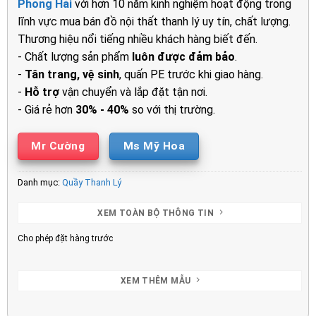
Phong Hải
với hơn 10 năm kinh nghiệm hoạt động trong
4.000.000₫.
là:
lĩnh vực mua bán đồ nội thất thanh lý uy tín, chất lượng.
2.900.00
Thương hiệu nổi tiếng nhiều khách hàng biết đến.
- Chất lượng sản phẩm
luôn được đảm bảo
.
-
Tân trang, vệ sinh
, quấn PE trước khi giao hàng.
-
Hỗ trợ
vận chuyển và lắp đặt tận nơi.
- Giá rẻ hơn
30% - 40%
so với thị trường.
Mr Cường
Ms Mỹ Hoa
Danh mục:
Quầy Thanh Lý
XEM TOÀN BỘ THÔNG TIN
Cho phép đặt hàng trước
XEM THÊM MẪU