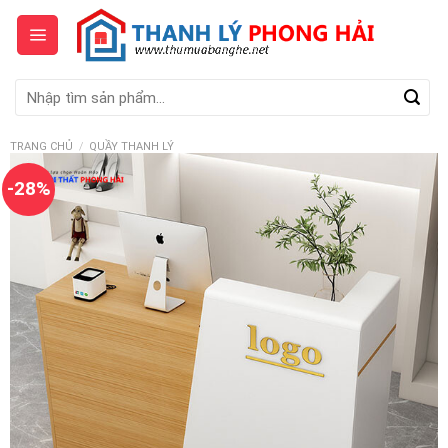
Skip
to
content
Tìm
kiếm:
TRANG CHỦ
/
QUẦY THANH LÝ
-28%