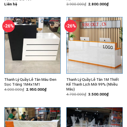
Giá
Giá
Liên hệ
3.900.000
₫
2.800.000
₫
gốc
hiện
là:
tại
3.900.000₫.
là:
2.800.000
-26%
-26%
Thanh Lý Quầy Lễ Tân Màu Đen
Thanh Lý Quầy Lễ Tân 1M Thiết
Sọc Trắng 1M4x1M1
Kế Thanh Lịch Mới 99% (Nhiều
Màu)
Giá
Giá
4.000.000
₫
2.950.000
₫
gốc
hiện
Giá
Giá
4.700.000
₫
3.500.000
₫
là:
tại
gốc
hiện
4.000.000₫.
là:
là:
tại
2.950.000₫.
4.700.000₫.
là:
3.500.000