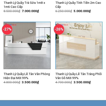
Thanh Lý Quầy Trà Sữa 1m8 x
Thanh Lý Quầy Tính Tiền 2m Cao
1m6 Cao Cấp
Cấp
Giá
Giá
Giá
Giá
8.500.000
₫
7.000.000
₫
6.250.000
₫
5.000.000
₫
gốc
hiện
gốc
hiện
là:
tại
là:
tại
8.500.000₫.
là:
6.250.000₫.
là:
7.000.000₫.
5.000.000
-27%
-26%
Thanh Lý Quầy Lễ Tân Văn Phòng
Thanh Lý Quầy Lễ Tân Trắng Phối
Hiện Đại Mới 99%
Vân Gỗ Mới 99%
Giá
Giá
Giá
Giá
4.800.000
₫
3.500.000
₫
4.700.000
₫
3.500.000
₫
gốc
hiện
gốc
hiện
là:
tại
là:
tại
4.800.000₫.
là:
4.700.000₫.
là:
3.500.000₫.
3.500.000