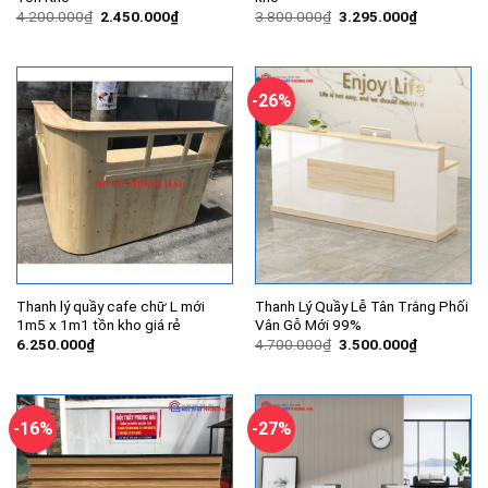
Giá
Giá
Giá
Giá
4.200.000
₫
2.450.000
₫
3.800.000
₫
3.295.000
₫
gốc
hiện
gốc
hiện
là:
tại
là:
tại
4.200.000₫.
là:
3.800.000₫.
là:
2.450.000₫.
3.295.000
-26%
Thanh lý quầy cafe chữ L mới
Thanh Lý Quầy Lễ Tân Trắng Phối
1m5 x 1m1 tồn kho giá rẻ
Vân Gỗ Mới 99%
Giá
Giá
6.250.000
₫
4.700.000
₫
3.500.000
₫
gốc
hiện
là:
tại
4.700.000₫.
là:
3.500.000
-16%
-27%