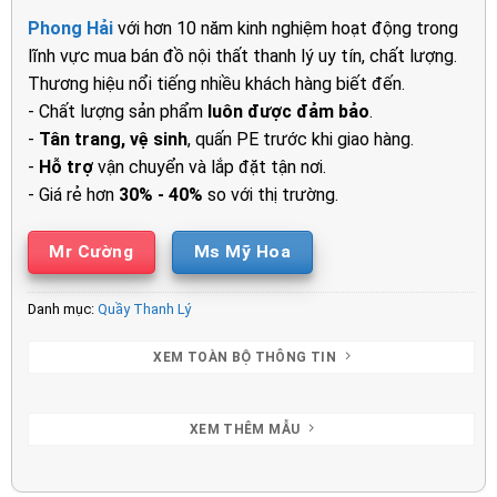
là:
tại
Phong Hải
với hơn 10 năm kinh nghiệm hoạt động trong
3.100.000₫.
là:
lĩnh vực mua bán đồ nội thất thanh lý uy tín, chất lượng.
2.450.00
Thương hiệu nổi tiếng nhiều khách hàng biết đến.
- Chất lượng sản phẩm
luôn được đảm bảo
.
-
Tân trang, vệ sinh
, quấn PE trước khi giao hàng.
-
Hỗ trợ
vận chuyển và lắp đặt tận nơi.
- Giá rẻ hơn
30% - 40%
so với thị trường.
Mr Cường
Ms Mỹ Hoa
Danh mục:
Quầy Thanh Lý
XEM TOÀN BỘ THÔNG TIN
XEM THÊM MẪU