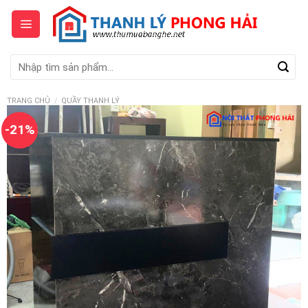
Skip
to
content
Tìm
kiếm:
TRANG CHỦ
/
QUẦY THANH LÝ
-21%