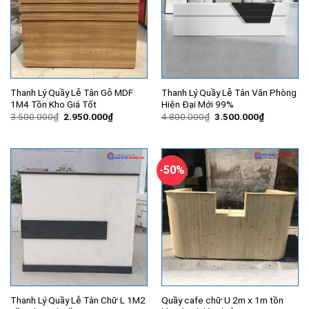
Thanh Lý Quầy Lễ Tân Gỗ MDF
Thanh Lý Quầy Lễ Tân Văn Phòng
1M4 Tồn Kho Giá Tốt
Hiện Đại Mới 99%
Giá
Giá
Giá
Giá
3.500.000
₫
2.950.000
₫
4.800.000
₫
3.500.000
₫
gốc
hiện
gốc
hiện
là:
tại
là:
tại
3.500.000₫.
là:
4.800.000₫.
là:
2.950.000₫.
3.500.000
-50%
Thanh Lý Quầy Lễ Tân Chữ L 1M2
Quầy cafe chữ U 2m x 1m tồn