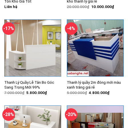
Tồn Kho Giá Tốt
kho thanh lý giá rẻ
Giá
Giá
Liên hệ
20.000.000
₫
10.000.000
₫
gốc
hiện
là:
tại
20.000.000₫.
là:
10.000.
-17%
-4%
Thanh Lý Quầy Lễ Tân Bo Góc
Thanh lý quầy 2m đóng mới màu
Sang Trọng Mới 99%
xanh trắng giá rẻ
Giá
Giá
Giá
Giá
7.000.000
₫
5.800.000
₫
5.000.000
₫
4.800.000
₫
gốc
hiện
gốc
hiện
là:
tại
là:
tại
7.000.000₫.
là:
5.000.000₫.
là:
5.800.000₫.
4.800.000
-28%
-20%