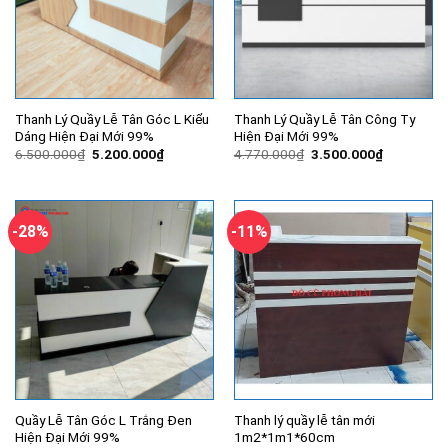
Thanh Lý Quầy Lễ Tân Góc L Kiểu
Thanh Lý Quầy Lễ Tân Công Ty
Dáng Hiện Đại Mới 99%
Hiện Đại Mới 99%
Giá
Giá
Giá
Giá
6.500.000
₫
5.200.000
₫
4.770.000
₫
3.500.000
₫
gốc
hiện
gốc
hiện
là:
tại
là:
tại
6.500.000₫.
là:
4.770.000₫.
là:
5.200.000₫.
3.500.000
-28%
-11%
Quầy Lễ Tân Góc L Trắng Đen
Thanh lý quầy lễ tân mới
Hiện Đại Mới 99%
1m2*1m1*60cm