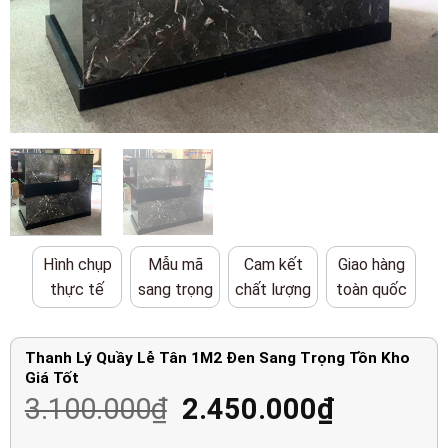
Hình chụp
Mẫu mã
Cam kết
Giao hàng
thực tế
sang trọng
chất lượng
toàn quốc
Thanh Lý Quầy Lễ Tân 1M2 Đen Sang Trọng Tồn Kho
Giá Tốt
Giá
Giá
3.100.000
₫
2.450.000
₫
gốc
hiện