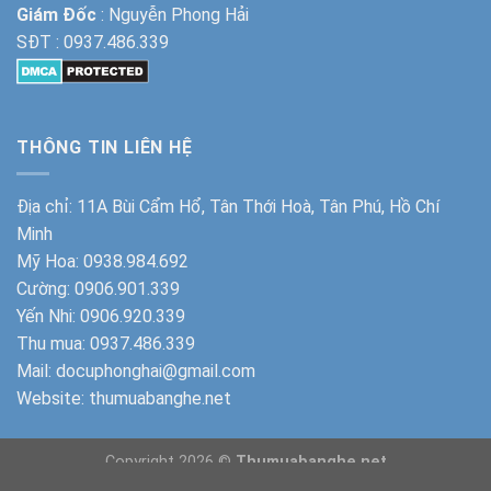
Giám Đốc
: Nguyễn Phong Hải
SĐT :
0937.486.339
THÔNG TIN LIÊN HỆ
Địa chỉ: 11A Bùi Cẩm Hổ, Tân Thới Hoà, Tân Phú, Hồ Chí
Minh
Mỹ Hoa:
0938.984.692
Cường:
0906.901.339
Yến Nhi:
0906.920.339
Thu mua:
0937.486.339
Mail: docuphonghai@gmail.com
Website:
thumuabanghe.net
Copyright 2026 ©
Thumuabanghe.net