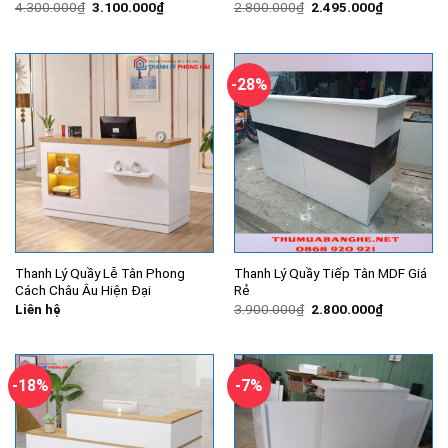
Giá
Giá
Giá
Giá
4.300.000
₫
3.100.000
₫
2.800.000
₫
2.495.000
₫
gốc
hiện
gốc
hiện
là:
tại
là:
tại
4.300.000₫.
là:
2.800.000₫.
là:
3.100.000₫.
2.495.000
-28%
Thanh Lý Quầy Lễ Tân Phong
Thanh Lý Quầy Tiếp Tân MDF Giá
Cách Châu Âu Hiện Đại
Rẻ
Giá
Giá
Liên hệ
3.900.000
₫
2.800.000
₫
gốc
hiện
là:
tại
3.900.000₫.
là:
2.800.000
-18%
-7%