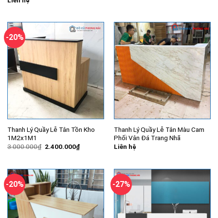
-20%
Thanh Lý Quầy Lễ Tân Tồn Kho
Thanh Lý Quầy Lễ Tân Màu Cam
1M2x1M1
Phối Vân Đá Trang Nhã
Giá
Giá
3.000.000
₫
2.400.000
₫
Liên hệ
gốc
hiện
là:
tại
3.000.000₫.
là:
2.400.000₫.
-20%
-27%