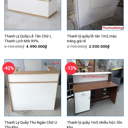
Thanh Lý Quầy Lễ Tân Chữ L
Thanh lý quầy lễ tân 1m2 màu
Thanh Lịch Mới 99%
trắng giá rẻ
Giá
Giá
Giá
Giá
6.100.000
₫
4.990.000
₫
2.700.000
₫
2.500.000
₫
gốc
hiện
gốc
hiện
là:
tại
là:
tại
6.100.000₫.
là:
2.700.000₫.
là:
4.990.000₫.
2.500.000
-42%
-13%
Thanh Lý Quầy Thu Ngân Chữ U
Thanh lý quầy 1m5 nhiều hộc tồn
Tồn Kho
kho