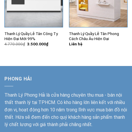
Thanh Lý Quầy Lễ Tân Công Ty
Thanh Lý Quầy Lễ Tân Phong
Hiện Đại Mới 99%
Cách Châu Âu Hiện Đại
Giá
Giá
4.770.000
₫
3.500.000
₫
Liên hệ
gốc
hiện
là:
tại
4.770.000₫.
là:
3.500.000₫.
PHONG HẢI
Thanh Lý Phong Hải
là cửa hàng chuyên thu mua - bán nội
thất thanh lý tại TPHCM. Có kho hàng lớn liên kết với nhiều
đơn vị, hoạt động hơn 10 năm trong lĩnh vực mua bán đồ nội
thất. Hứa sẽ đem đến cho quý khách hàng sản phẩm thanh
lý chất lượng với giá thành phải chăng nhất.