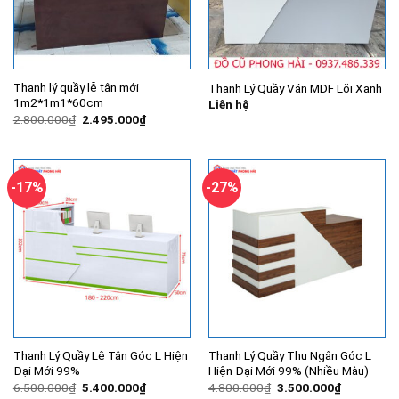
Thanh lý quầy lễ tân mới
Thanh Lý Quầy Ván MDF Lõi Xanh
1m2*1m1*60cm
Liên hệ
Giá
Giá
2.800.000
₫
2.495.000
₫
gốc
hiện
là:
tại
2.800.000₫.
là:
2.495.000₫.
-17%
-27%
Thanh Lý Quầy Lê Tân Góc L Hiện
Thanh Lý Quầy Thu Ngân Góc L
Đại Mới 99%
Hiện Đại Mới 99% (Nhiều Màu)
Giá
Giá
Giá
Giá
6.500.000
₫
5.400.000
₫
4.800.000
₫
3.500.000
₫
gốc
hiện
gốc
hiện