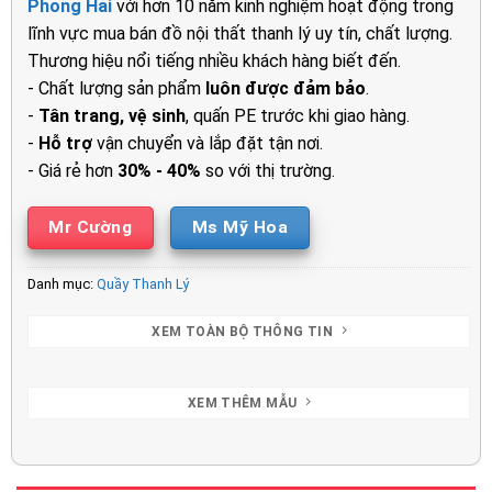
Phong Hải
với hơn 10 năm kinh nghiệm hoạt động trong
4.200.000₫.
là:
lĩnh vực mua bán đồ nội thất thanh lý uy tín, chất lượng.
2.450.00
Thương hiệu nổi tiếng nhiều khách hàng biết đến.
- Chất lượng sản phẩm
luôn được đảm bảo
.
-
Tân trang, vệ sinh
, quấn PE trước khi giao hàng.
-
Hỗ trợ
vận chuyển và lắp đặt tận nơi.
- Giá rẻ hơn
30% - 40%
so với thị trường.
Mr Cường
Ms Mỹ Hoa
Danh mục:
Quầy Thanh Lý
XEM TOÀN BỘ THÔNG TIN
XEM THÊM MẪU