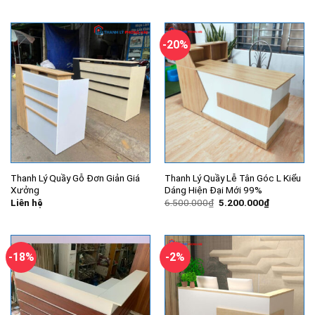
là:
tại
là:
tại
6.500.000₫.
là:
4.800.000₫.
là:
5.400.000₫.
3.500.000
-20%
Thanh Lý Quầy Gỗ Đơn Giản Giá
Thanh Lý Quầy Lễ Tân Góc L Kiểu
Xưởng
Dáng Hiện Đại Mới 99%
Giá
Giá
Liên hệ
6.500.000
₫
5.200.000
₫
gốc
hiện
là:
tại
6.500.000₫.
là:
5.200.000
-18%
-2%