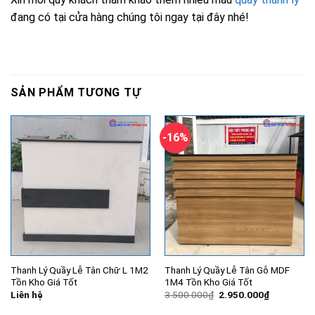
đang có tại cửa hàng chúng tôi ngay tại đây nhé!
SẢN PHẨM TƯƠNG TỰ
-16%
Thanh Lý Quầy Lễ Tân Chữ L 1M2
Thanh Lý Quầy Lễ Tân Gỗ MDF
Tồn Kho Giá Tốt
1M4 Tồn Kho Giá Tốt
Giá
Giá
Liên hệ
3.500.000
₫
2.950.000
₫
gốc
hiện
là:
tại