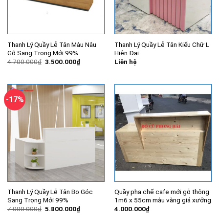
Thanh Lý Quầy Lễ Tân Màu Nâu
Thanh Lý Quầy Lễ Tân Kiểu Chữ L
Gỗ Sang Trọng Mới 99%
Hiện Đại
Giá
Giá
4.700.000
₫
3.500.000
₫
Liên hệ
gốc
hiện
là:
tại
4.700.000₫.
là:
3.500.000₫.
-17%
Thanh Lý Quầy Lễ Tân Bo Góc
Quầy pha chế cafe mới gỗ thông
Sang Trọng Mới 99%
1m6 x 55cm màu vàng giá xưởng
Giá
Giá
7.000.000
₫
5.800.000
₫
4.000.000
₫
gốc
hiện