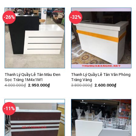
là:
tại
7.000.000₫.
là:
5.800.000₫.
-26%
-32%
Thanh Lý Quầy Lễ Tân Màu Đen
Thanh Lý Quầy Lễ Tân Văn Phòng
Sọc Trắng 1M4x1M1
Trắng Vàng
Giá
Giá
Giá
Giá
4.000.000
₫
2.950.000
₫
3.800.000
₫
2.600.000
₫
gốc
hiện
gốc
hiện
là:
tại
là:
tại
4.000.000₫.
là:
3.800.000₫.
là:
2.950.000₫.
2.600.000
-11%