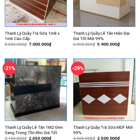
Thanh Lý Quầy Trà Sữa 1m8 x
Thanh Lý Quầy Lễ Tân Hiện Đại
1m6 Cao Cấp
Giá Tốt Mới 99%
Giá
Giá
Giá
Giá
8.500.000
₫
7.000.000
₫
6.000.000
₫
5.900.000
₫
gốc
hiện
gốc
hiện
là:
tại
là:
tại
8.500.000₫.
là:
6.000.000₫.
là:
7.000.000₫.
5.900.000
-21%
-29%
Thanh Lý Quầy Lễ Tân 1M2 Đen
Thanh Lý Quầy Trà Sữa MDF Mới
Sang Trọng Tồn Kho Giá Tốt
99%
Giá
Giá
Giá
Giá
3.100.000
₫
2.450.000
₫
3.500.000
₫
2.500.000
₫