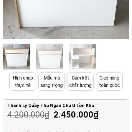
Hình chụp
Mẫu mã
Cam kết
Giao hàng
thực tế
sang trọng
chất lượng
toàn quốc
Thanh Lý Quầy Thu Ngân Chữ U Tồn Kho
Giá
Giá
4.200.000
₫
2.450.000
₫
gốc
hiện
là:
tại