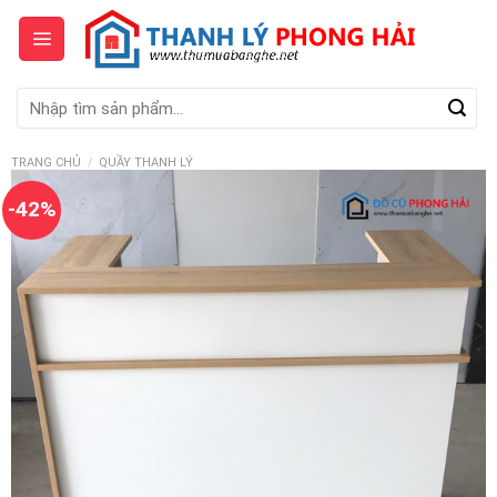
Skip
to
content
Tìm
kiếm:
TRANG CHỦ
/
QUẦY THANH LÝ
-42%