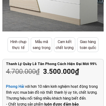
Hình chụp
Mẫu mã
Cam kết
Giao hàng
thực tế
sang trọng
chất lượng
toàn quốc
Thanh Lý Quầy Lễ Tân Phong Cách Hiện Đại Mới 99%
Giá
Giá
4.700.000
₫
3.500.000
₫
gốc
hiện
là:
tại
Phong Hải
với hơn 10 năm kinh nghiệm hoạt động trong
4.700.000₫.
là:
lĩnh vực mua bán đồ nội thất thanh lý uy tín, chất lượng.
3.500.00
Thương hiệu nổi tiếng nhiều khách hàng biết đến.
- Chất lượng sản phẩm
luôn được đảm bảo
.