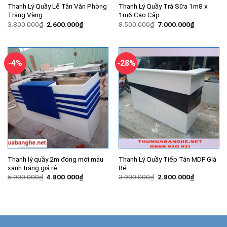
Thanh Lý Quầy Lễ Tân Văn Phòng
Thanh Lý Quầy Trà Sữa 1m8 x
Trắng Vàng
1m6 Cao Cấp
Giá
Giá
Giá
Giá
3.800.000
₫
2.600.000
₫
8.500.000
₫
7.000.000
₫
gốc
hiện
gốc
hiện
là:
tại
là:
tại
3.800.000₫.
là:
8.500.000₫.
là:
2.600.000₫.
7.000.000
-4%
-28%
Thanh lý quầy 2m đóng mới màu
Thanh Lý Quầy Tiếp Tân MDF Giá
xanh trắng giá rẻ
Rẻ
Giá
Giá
Giá
Giá
5.000.000
₫
4.800.000
₫
3.900.000
₫
2.800.000
₫
gốc
hiện
gốc
hiện
là:
tại
là:
tại
5.000.000₫.
là:
3.900.000₫.
là:
4.800.000₫.
2.800.000