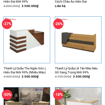
Hiện Đại Mới 99%
Cách Châu Âu Hiện Đại
Giá
Giá
4.800.000
₫
3.500.000
₫
Liên hệ
gốc
hiện
là:
tại
4.800.000₫.
là:
3.500.000₫.
-27%
-26%
Thanh Lý Quầy Thu Ngân Góc L
Thanh Lý Quầy Lễ Tân Màu Nâu
Hiện Đại Mới 99% (Nhiều Màu)
Gỗ Sang Trọng Mới 99%
Giá
Giá
Giá
Giá
4.800.000
₫
3.500.000
₫
4.700.000
₫
3.500.000
₫
gốc
hiện
gốc
hiện
là:
tại
là:
tại
4.800.000₫.
là:
4.700.000₫.
là:
3.500.000₫.
3.500.000
-50%
-18%