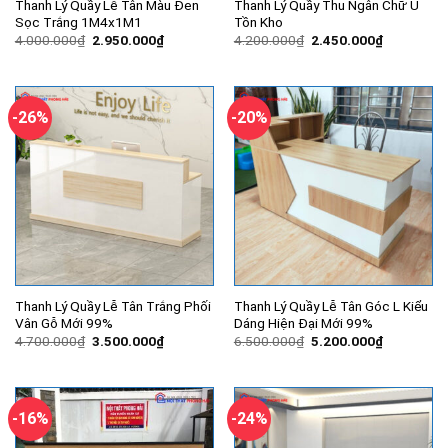
Thanh Lý Quầy Lễ Tân Màu Đen
Thanh Lý Quầy Thu Ngân Chữ U
Sọc Trắng 1M4x1M1
Tồn Kho
Giá
Giá
Giá
Giá
4.000.000
₫
2.950.000
₫
4.200.000
₫
2.450.000
₫
gốc
hiện
gốc
hiện
là:
tại
là:
tại
4.000.000₫.
là:
4.200.000₫.
là:
2.950.000₫.
2.450.000
-26%
-20%
Thanh Lý Quầy Lễ Tân Trắng Phối
Thanh Lý Quầy Lễ Tân Góc L Kiểu
Vân Gỗ Mới 99%
Dáng Hiện Đại Mới 99%
Giá
Giá
Giá
Giá
4.700.000
₫
3.500.000
₫
6.500.000
₫
5.200.000
₫
gốc
hiện
gốc
hiện
là:
tại
là:
tại
4.700.000₫.
là:
6.500.000₫.
là:
3.500.000₫.
5.200.000
-16%
-24%