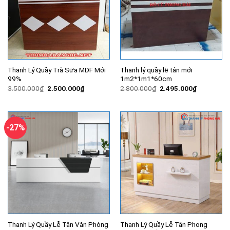
Thanh Lý Quầy Trà Sữa MDF Mới
Thanh lý quầy lễ tân mới
99%
1m2*1m1*60cm
Giá
Giá
Giá
Giá
3.500.000
₫
2.500.000
₫
2.800.000
₫
2.495.000
₫
gốc
hiện
gốc
hiện
là:
tại
là:
tại
3.500.000₫.
là:
2.800.000₫.
là:
2.500.000₫.
2.495.000
-27%
Thanh Lý Quầy Lễ Tân Văn Phòng
Thanh Lý Quầy Lễ Tân Phong