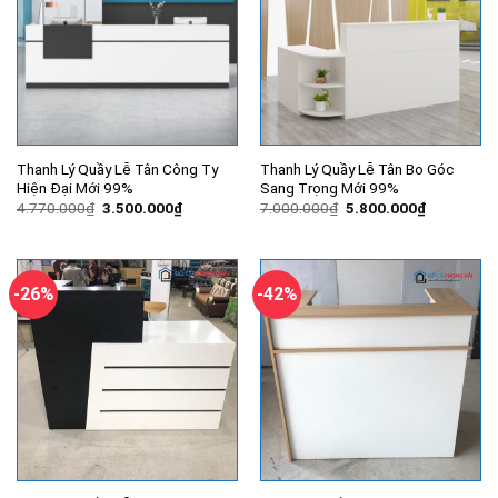
Thanh Lý Quầy Lễ Tân Công Ty
Thanh Lý Quầy Lễ Tân Bo Góc
Hiện Đại Mới 99%
Sang Trọng Mới 99%
Giá
Giá
Giá
Giá
4.770.000
₫
3.500.000
₫
7.000.000
₫
5.800.000
₫
gốc
hiện
gốc
hiện
là:
tại
là:
tại
4.770.000₫.
là:
7.000.000₫.
là:
3.500.000₫.
5.800.000
-26%
-42%