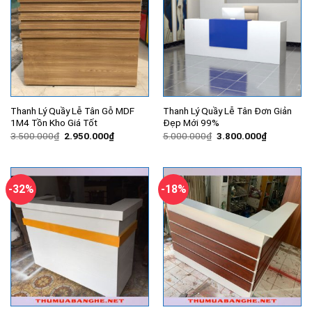
Thanh Lý Quầy Lễ Tân Gỗ MDF
Thanh Lý Quầy Lễ Tân Đơn Giản
1M4 Tồn Kho Giá Tốt
Đẹp Mới 99%
Giá
Giá
Giá
Giá
3.500.000
₫
2.950.000
₫
5.000.000
₫
3.800.000
₫
gốc
hiện
gốc
hiện
là:
tại
là:
tại
3.500.000₫.
là:
5.000.000₫.
là:
2.950.000₫.
3.800.000
-32%
-18%