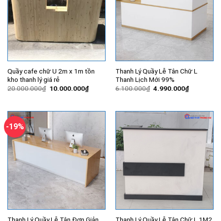
Quầy cafe chữ U 2m x 1m tồn
Thanh Lý Quầy Lễ Tân Chữ L
kho thanh lý giá rẻ
Thanh Lịch Mới 99%
Giá
Giá
Giá
Giá
20.000.000
₫
10.000.000
₫
6.100.000
₫
4.990.000
₫
gốc
hiện
gốc
hiện
là:
tại
là:
tại
20.000.000₫.
là:
6.100.000₫.
là:
10.000.000₫.
4.990.000
-19%
Thanh Lý Quầy Lễ Tân Đơn Giản
Thanh Lý Quầy Lễ Tân Chữ L 1M2