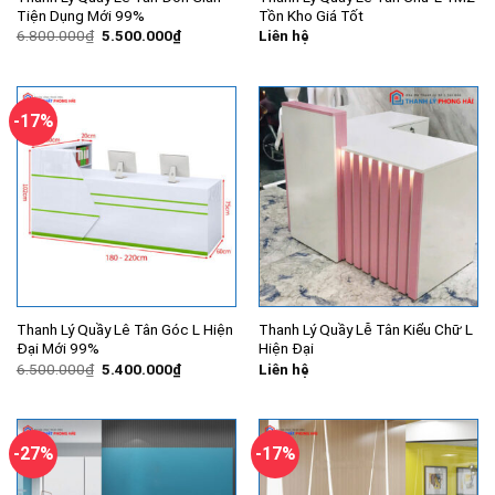
Tiện Dụng Mới 99%
Tồn Kho Giá Tốt
Giá
Giá
6.800.000
₫
5.500.000
₫
Liên hệ
gốc
hiện
là:
tại
6.800.000₫.
là:
5.500.000₫.
-17%
Thanh Lý Quầy Lê Tân Góc L Hiện
Thanh Lý Quầy Lễ Tân Kiểu Chữ L
Đại Mới 99%
Hiện Đại
Giá
Giá
6.500.000
₫
5.400.000
₫
Liên hệ
gốc
hiện
là:
tại
6.500.000₫.
là:
5.400.000₫.
-27%
-17%