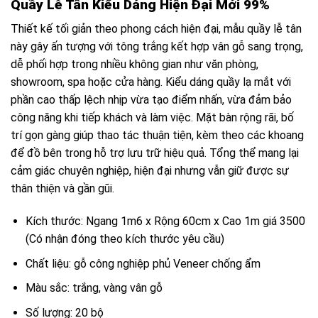
Quầy Lễ Tân Kiểu Dáng Hiện Đại Mới 99%
Thiết kế tối giản theo phong cách hiện đại, mẫu quầy lễ tân
này gây ấn tượng với tông trắng kết hợp vân gỗ sang trọng,
dễ phối hợp trong nhiều không gian như văn phòng,
showroom, spa hoặc cửa hàng. Kiểu dáng quầy lạ mắt với
phần cao thấp lệch nhịp vừa tạo điểm nhấn, vừa đảm bảo
công năng khi tiếp khách và làm việc. Mặt bàn rộng rãi, bố
trí gọn gàng giúp thao tác thuận tiện, kèm theo các khoang
để đồ bên trong hỗ trợ lưu trữ hiệu quả. Tổng thể mang lại
cảm giác chuyên nghiệp, hiện đại nhưng vẫn giữ được sự
thân thiện và gần gũi.
Kích thước: Ngang 1m6 x Rộng 60cm x Cao 1m giá 3500
(Có nhận đóng theo kích thước yêu cầu)
Chất liệu: gỗ công nghiệp phủ Veneer chống ẩm
Màu sắc: trắng, vàng vân gỗ
Số lượng: 20 bộ