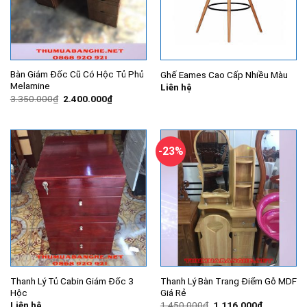
Bàn Giám Đốc Cũ Có Hộc Tủ Phủ
Ghế Eames Cao Cấp Nhiều Màu
Melamine
Liên hệ
Giá
Giá
3.350.000
₫
2.400.000
₫
gốc
hiện
là:
tại
3.350.000₫.
là:
2.400.000₫.
-23%
Thanh Lý Tủ Cabin Giám Đốc 3
Thanh Lý Bàn Trang Điểm Gỗ MDF
Hộc
Giá Rẻ
Giá
Giá
Liên hệ
1.450.000
₫
1.116.000
₫