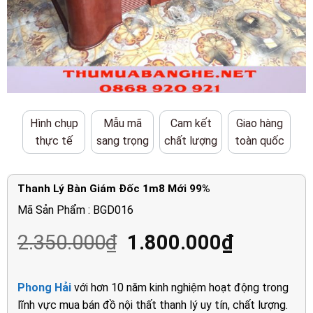
Hình chụp
Mẫu mã
Cam kết
Giao hàng
thực tế
sang trọng
chất lượng
toàn quốc
Thanh Lý Bàn Giám Đốc 1m8 Mới 99%
Mã Sản Phẩm : BGD016
Giá
Giá
2.350.000
₫
1.800.000
₫
gốc
hiện
là:
tại
Phong Hải
với hơn 10 năm kinh nghiệm hoạt động trong
2.350.000₫.
là:
lĩnh vực mua bán đồ nội thất thanh lý uy tín, chất lượng.