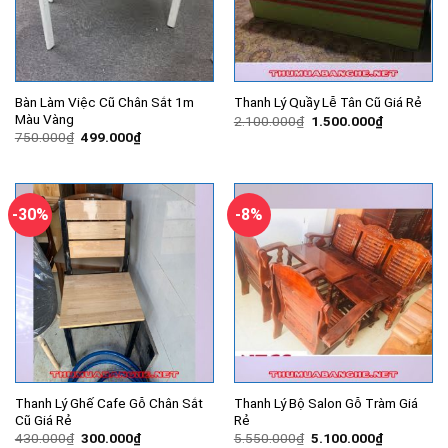
Bàn Làm Việc Cũ Chân Sắt 1m
Thanh Lý Quầy Lễ Tân Cũ Giá Rẻ
Màu Vàng
Giá
Giá
2.100.000
₫
1.500.000
₫
gốc
hiện
Giá
Giá
750.000
₫
499.000
₫
là:
tại
gốc
hiện
2.100.000₫.
là:
là:
tại
1.500.000
750.000₫.
là:
499.000₫.
-30%
-8%
Thanh Lý Ghế Cafe Gỗ Chân Sắt
Thanh Lý Bộ Salon Gỗ Tràm Giá
Cũ Giá Rẻ
Rẻ
Giá
Giá
Giá
Giá
430.000
₫
300.000
₫
5.550.000
₫
5.100.000
₫