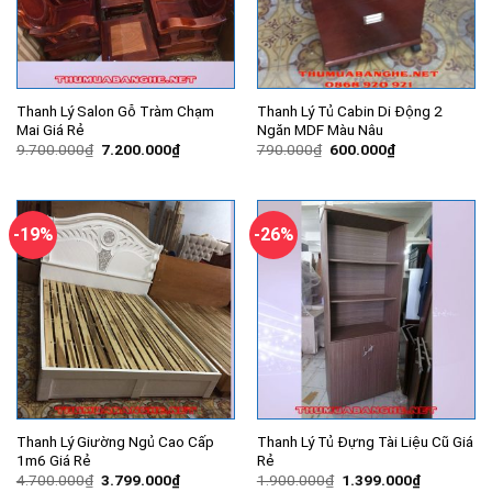
Thanh Lý Salon Gỗ Tràm Chạm
Thanh Lý Tủ Cabin Di Động 2
Mai Giá Rẻ
Ngăn MDF Màu Nâu
Giá
Giá
Giá
Giá
9.700.000
₫
7.200.000
₫
790.000
₫
600.000
₫
gốc
hiện
gốc
hiện
là:
tại
là:
tại
9.700.000₫.
là:
790.000₫.
là:
7.200.000₫.
600.000₫.
-19%
-26%
Thanh Lý Giường Ngủ Cao Cấp
Thanh Lý Tủ Đựng Tài Liệu Cũ Giá
1m6 Giá Rẻ
Rẻ
Giá
Giá
Giá
Giá
4.700.000
₫
3.799.000
₫
1.900.000
₫
1.399.000
₫