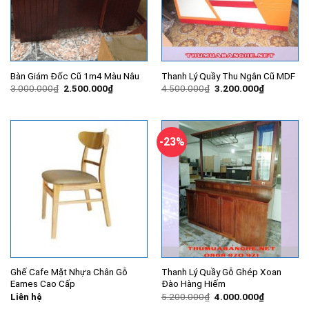
Bàn Giám Đốc Cũ 1m4 Màu Nâu
Thanh Lý Quầy Thu Ngân Cũ MDF
Giá
Giá
Giá
Giá
3.000.000
₫
2.500.000
₫
4.500.000
₫
3.200.000
₫
gốc
hiện
gốc
hiện
là:
tại
là:
tại
3.000.000₫.
là:
4.500.000₫.
là:
2.500.000₫.
3.200.000
-23%
Ghế Cafe Mặt Nhựa Chân Gỗ
Thanh Lý Quầy Gỗ Ghép Xoan
Eames Cao Cấp
Đào Hàng Hiếm
Giá
Giá
Liên hệ
5.200.000
₫
4.000.000
₫
gốc
hiện