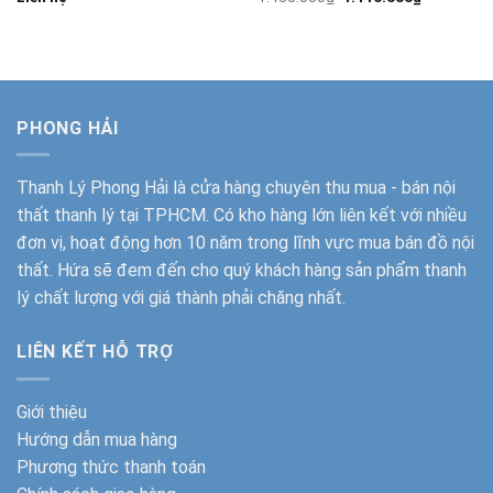
gốc
hiện
là:
tại
1.450.000₫.
là:
1.116.000
PHONG HẢI
Thanh Lý Phong Hải
là cửa hàng chuyên thu mua - bán nội
thất thanh lý tại TPHCM. Có kho hàng lớn liên kết với nhiều
đơn vị, hoạt động hơn 10 năm trong lĩnh vực mua bán đồ nội
thất. Hứa sẽ đem đến cho quý khách hàng sản phẩm thanh
lý chất lượng với giá thành phải chăng nhất.
LIÊN KẾT HỖ TRỢ
Giới thiệu
Hướng dẫn mua hàng
Phương thức thanh toán