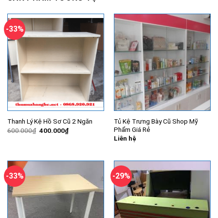
-33%
Tủ Kệ Trưng Bày Cũ Shop Mỹ
Thanh Lý Kệ Hồ Sơ Cũ 2 Ngăn
Phẩm Giá Rẻ
Giá
Giá
600.000
₫
400.000
₫
gốc
hiện
Liên hệ
là:
tại
600.000₫.
là:
400.000₫.
-33%
-29%